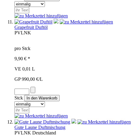
Grapefruit Duftöl
PVL
NK
pro Stck
9,90 € *
VE 0,01 L
GP 990,00 €/L
Stck
Gute Laune Duftmischung
PVL
NK
Deutschland