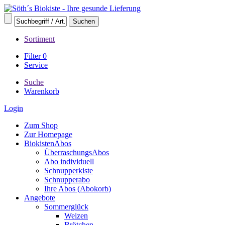
Sortiment
Filter
0
Service
Suche
Warenkorb
Login
Zum Shop
Zur Homepage
BiokistenAbos
ÜberraschungsAbos
Abo individuell
Schnupperkiste
Schnupperabo
Ihre Abos (Abokorb)
Angebote
Sommerglück
Weizen
Brötchen