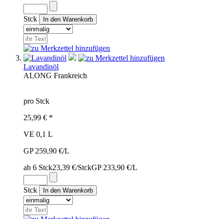
Stck
Lavandinöl
ALO
NG
Frankreich
pro Stck
25,99 € *
VE 0,1 L
GP 259,90 €/L
ab 6 Stck
23,39 €/Stck
GP 233,90 €/L
Stck