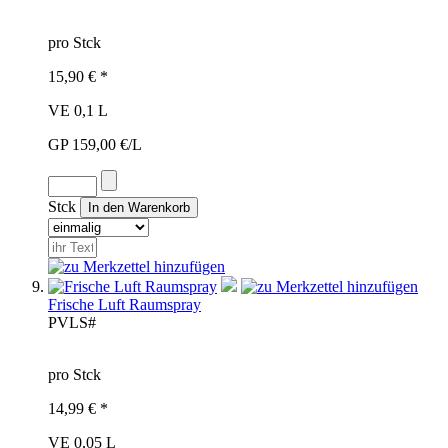
pro Stck
15,90 € *
VE 0,1 L
GP 159,00 €/L
Stck
Frische Luft Raumspray
PVL
S#
pro Stck
14,99 € *
VE 0,05 L