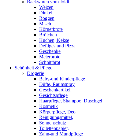
Backwaren vom Joldi
Weizen
Dinkel
Roggen
Misch
Körnerbrote
Brötchen
Kuchen, Kekse
Deftiges und Pizza
Geschenke
Meterbrote
Schnittbrot
Schönheit & Pflege
Drogerie
Baby-und Kinderpflege
Düfte, Raumspray
Geschenkartikel
Gesichtspflege
Haarpflege, Shampoo, Duschgel
Kosmetik
Körperpflege, Deo
Reinigungsmittel,
Sonnenschutz
Toilettenpapier,
Zahn-und Mundpflege