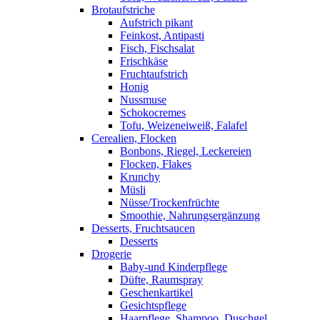
Brotaufstriche
Aufstrich pikant
Feinkost, Antipasti
Fisch, Fischsalat
Frischkäse
Fruchtaufstrich
Honig
Nussmuse
Schokocremes
Tofu, Weizeneiweiß, Falafel
Cerealien, Flocken
Bonbons, Riegel, Leckereien
Flocken, Flakes
Krunchy
Müsli
Nüsse/Trockenfrüchte
Smoothie, Nahrungsergänzung
Desserts, Fruchtsaucen
Desserts
Drogerie
Baby-und Kinderpflege
Düfte, Raumspray
Geschenkartikel
Gesichtspflege
Haarpflege, Shampoo, Duschgel