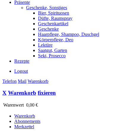
Präsente
Geschenke, Sonstiges
Bier, Spirituosen
Düfte, Raumspray
Geschenkartikel
Geschenke
Haarpflege, Shampoo, Duschgel
Körperpflege, Deo
Lektüre
Saatgut, Garten
Sekt, Prosecco
Rezepte
Logout
Telefon
Mail
Warenkorb
X
Warenkorb
fixieren
Warenwert
0,00 €
Warenkorb
Abonnements
Merkzettel