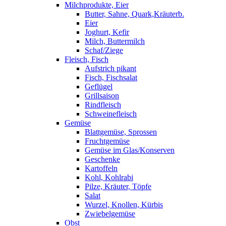
Milchprodukte, Eier
Butter, Sahne, Quark,Kräuterb.
Eier
Joghurt, Kefir
Milch, Buttermilch
Schaf/Ziege
Fleisch, Fisch
Aufstrich pikant
Fisch, Fischsalat
Geflügel
Grillsaison
Rindfleisch
Schweinefleisch
Gemüse
Blattgemüse, Sprossen
Fruchtgemüse
Gemüse im Glas/Konserven
Geschenke
Kartoffeln
Kohl, Kohlrabi
Pilze, Kräuter, Töpfe
Salat
Wurzel, Knollen, Kürbis
Zwiebelgemüse
Obst