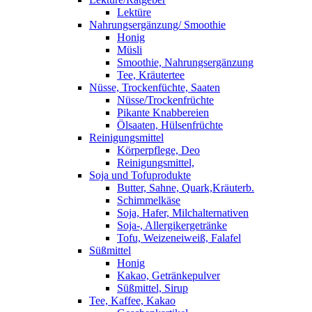
Lektüre
Nahrungsergänzung/ Smoothie
Honig
Müsli
Smoothie, Nahrungsergänzung
Tee, Kräutertee
Nüsse, Trockenfüchte, Saaten
Nüsse/Trockenfrüchte
Pikante Knabbereien
Ölsaaten, Hülsenfrüchte
Reinigungsmittel
Körperpflege, Deo
Reinigungsmittel,
Soja und Tofuprodukte
Butter, Sahne, Quark,Kräuterb.
Schimmelkäse
Soja, Hafer, Milchalternativen
Soja-, Allergikergetränke
Tofu, Weizeneiweiß, Falafel
Süßmittel
Honig
Kakao, Getränkepulver
Süßmittel, Sirup
Tee, Kaffee, Kakao