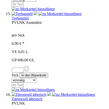
Teebaumöl
PVL
NK
Australien
pro Stck
6,90 € *
VE 0,01 L
GP 690,00 €/L
Stck
Zitronenöl ätherisch
PVL
NK