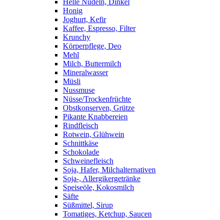
Helle Nudeln, Dinkel
Honig
Joghurt, Kefir
Kaffee, Espresso, Filter
Krunchy
Körperpflege, Deo
Mehl
Milch, Buttermilch
Mineralwasser
Müsli
Nussmuse
Nüsse/Trockenfrüchte
Obstkonserven, Grütze
Pikante Knabbereien
Rindfleisch
Rotwein, Glühwein
Schnittkäse
Schokolade
Schweinefleisch
Soja, Hafer, Milchalternativen
Soja-, Allergikergetränke
Speiseöle, Kokosmilch
Säfte
Süßmittel, Sirup
Tomatiges, Ketchup, Saucen