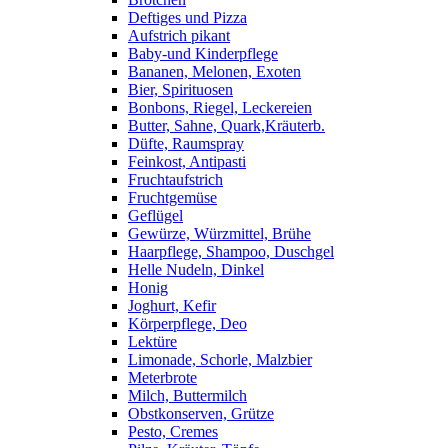
Deftiges und Pizza
Aufstrich pikant
Baby-und Kinderpflege
Bananen, Melonen, Exoten
Bier, Spirituosen
Bonbons, Riegel, Leckereien
Butter, Sahne, Quark,Kräuterb.
Düfte, Raumspray
Feinkost, Antipasti
Fruchtaufstrich
Fruchtgemüse
Geflügel
Gewürze, Würzmittel, Brühe
Haarpflege, Shampoo, Duschgel
Helle Nudeln, Dinkel
Honig
Joghurt, Kefir
Körperpflege, Deo
Lektüre
Limonade, Schorle, Malzbier
Meterbrote
Milch, Buttermilch
Obstkonserven, Grütze
Pesto, Cremes