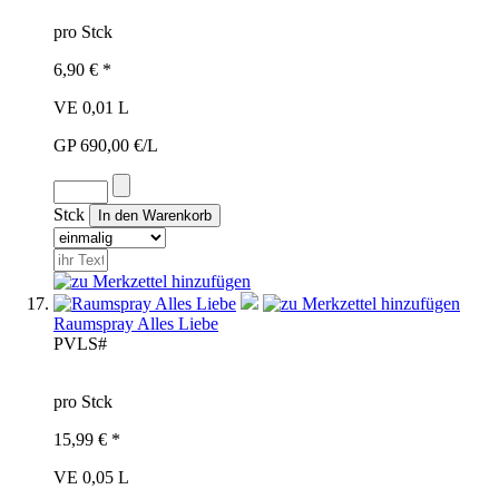
pro Stck
6,90 € *
VE 0,01 L
GP 690,00 €/L
Stck
Raumspray Alles Liebe
PVL
S#
pro Stck
15,99 € *
VE 0,05 L