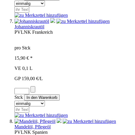
Johanniskrautöl
PVL
NK
Frankreich
pro Stck
15,90 € *
VE 0,1 L
GP 159,00 €/L
Stck
Mandelöl, Pflegeöl
PVL
NK
Spanien