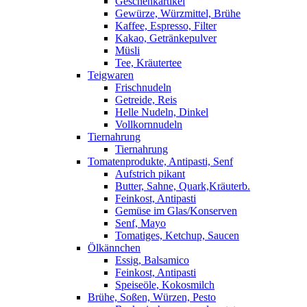
Geschenkartikel
Gewürze, Würzmittel, Brühe
Kaffee, Espresso, Filter
Kakao, Getränkepulver
Müsli
Tee, Kräutertee
Teigwaren
Frischnudeln
Getreide, Reis
Helle Nudeln, Dinkel
Vollkornnudeln
Tiernahrung
Tiernahrung
Tomatenprodukte, Antipasti, Senf
Aufstrich pikant
Butter, Sahne, Quark,Kräuterb.
Feinkost, Antipasti
Gemüse im Glas/Konserven
Senf, Mayo
Tomatiges, Ketchup, Saucen
Ölkännchen
Essig, Balsamico
Feinkost, Antipasti
Speiseöle, Kokosmilch
Brühe, Soßen, Würzen, Pesto