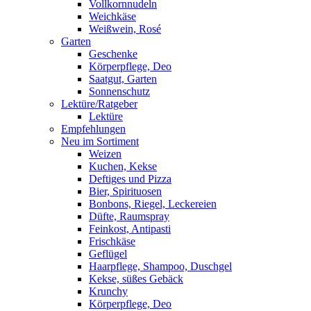
Vollkornnudeln
Weichkäse
Weißwein, Rosé
Garten
Geschenke
Körperpflege, Deo
Saatgut, Garten
Sonnenschutz
Lektüre/Ratgeber
Lektüre
Empfehlungen
Neu im Sortiment
Weizen
Kuchen, Kekse
Deftiges und Pizza
Bier, Spirituosen
Bonbons, Riegel, Leckereien
Düfte, Raumspray
Feinkost, Antipasti
Frischkäse
Geflügel
Haarpflege, Shampoo, Duschgel
Kekse, süßes Gebäck
Krunchy
Körperpflege, Deo