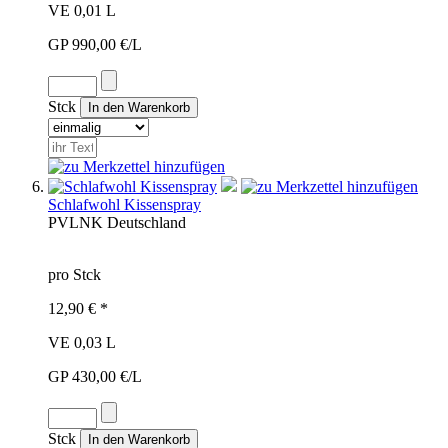
VE 0,01 L
GP 990,00 €/L
Stck
Schlafwohl Kissenspray
PVL
NK
Deutschland
pro Stck
12,90 € *
VE 0,03 L
GP 430,00 €/L
Stck