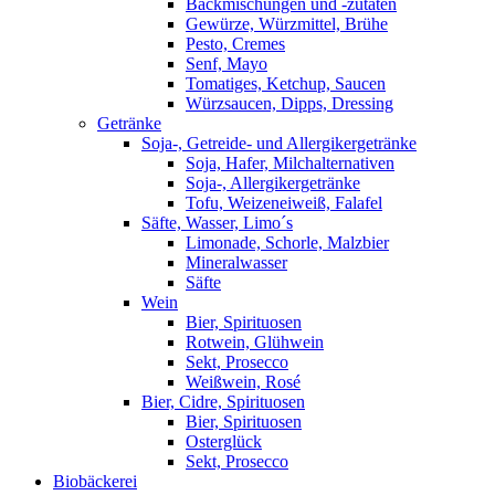
Backmischungen und -zutaten
Gewürze, Würzmittel, Brühe
Pesto, Cremes
Senf, Mayo
Tomatiges, Ketchup, Saucen
Würzsaucen, Dipps, Dressing
Getränke
Soja-, Getreide- und Allergikergetränke
Soja, Hafer, Milchalternativen
Soja-, Allergikergetränke
Tofu, Weizeneiweiß, Falafel
Säfte, Wasser, Limo´s
Limonade, Schorle, Malzbier
Mineralwasser
Säfte
Wein
Bier, Spirituosen
Rotwein, Glühwein
Sekt, Prosecco
Weißwein, Rosé
Bier, Cidre, Spirituosen
Bier, Spirituosen
Osterglück
Sekt, Prosecco
Biobäckerei