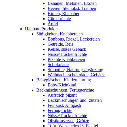
Bananen, Melonen, Exoten
Beeren, Steinobst, Trauben
Birnen, Rhababer
Citrusfrüchte
Äpfel
Haltbare Produkte
Süßigkeiten, Knabbereien
Bonbons, Riegel, Leckereien
Getreide, Reis
Kekse, süßes Gebäck
Nüsse/Trockenfrüchte
Pikante Knabbereien
Schokolade
Smoothie, Nahrungsergänzung
Weihnachtsschokolade, Gebäck
Babygläschen, Kindernahrung
Baby/Kleinkind
Backmischungen, Fertiggerichte
Aufstrich pikant
Backmischungen und -zutaten
Feinkost, Antipasti
Fertiggerichte
Nüsse/Trockenfrüchte
Obstkonserven, Grütze
Tofu, Weizeneiweiß, Falafel