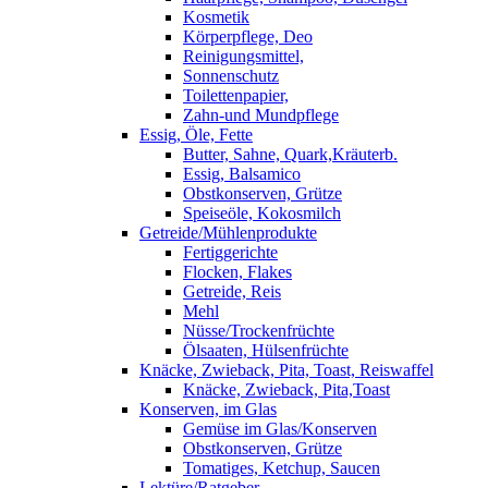
Kosmetik
Körperpflege, Deo
Reinigungsmittel,
Sonnenschutz
Toilettenpapier,
Zahn-und Mundpflege
Essig, Öle, Fette
Butter, Sahne, Quark,Kräuterb.
Essig, Balsamico
Obstkonserven, Grütze
Speiseöle, Kokosmilch
Getreide/Mühlenprodukte
Fertiggerichte
Flocken, Flakes
Getreide, Reis
Mehl
Nüsse/Trockenfrüchte
Ölsaaten, Hülsenfrüchte
Knäcke, Zwieback, Pita, Toast, Reiswaffel
Knäcke, Zwieback, Pita,Toast
Konserven, im Glas
Gemüse im Glas/Konserven
Obstkonserven, Grütze
Tomatiges, Ketchup, Saucen
Lektüre/Ratgeber