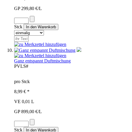
GP 299,80 €/L
Stck
Ganz entspannt Duftmischung
PVL
S#
pro Stck
8,99 € *
VE 0,01 L
GP 899,00 €/L
Stck