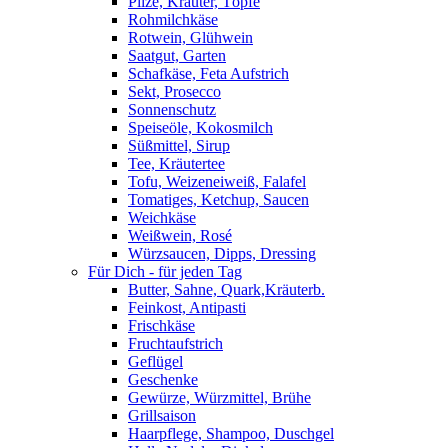
Pilze, Kräuter, Töpfe
Rohmilchkäse
Rotwein, Glühwein
Saatgut, Garten
Schafkäse, Feta Aufstrich
Sekt, Prosecco
Sonnenschutz
Speiseöle, Kokosmilch
Süßmittel, Sirup
Tee, Kräutertee
Tofu, Weizeneiweiß, Falafel
Tomatiges, Ketchup, Saucen
Weichkäse
Weißwein, Rosé
Würzsaucen, Dipps, Dressing
Für Dich - für jeden Tag
Butter, Sahne, Quark,Kräuterb.
Feinkost, Antipasti
Frischkäse
Fruchtaufstrich
Geflügel
Geschenke
Gewürze, Würzmittel, Brühe
Grillsaison
Haarpflege, Shampoo, Duschgel