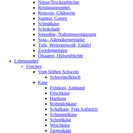
Nüsse/Trockenfrüchte
Reinigungsmittel,
Rotwein, Glühwein
Saatgut, Garten
Schnittkäse
Schokolade
Smoothie, Nahrungsergänzung
Soja-, Allergikergetränke
Tofu, Weizeneiweiß, Falafel
Zwiebelgemüse
Ölsaaten, Hülsenfrüchte
Lebensmittel
Frisches
Vom Söthen Schwein
Schweinefleisch
Käse
Feinkost, Antipasti
Frischkäse
Hartkäse
Rohmilchkäse
Schafkäse, Feta Aufstrich
Schimmelkäse
Schnittkäse
Weichkäse
Ziegenkäse