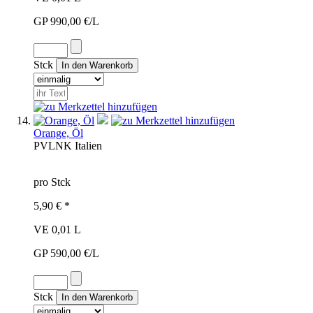
GP 990,00 €/L
Stck
Orange, Öl
PVL
NK
Italien
pro Stck
5,90 € *
VE 0,01 L
GP 590,00 €/L
Stck