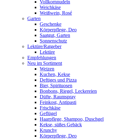
Vollkornnudeln
Weichkäse
Weißwein, Rosé
Garten
Geschenke
Körperpflege, Deo
Saatgut, Garten
Sonnenschutz
Lektüre/Ratgeber
Lektüre
Empfehlungen
Neu im Sortiment
Weizen
Kuchen, Kekse
Deftiges und Pizza
Bier, Spirituosen
Bonbons, Riegel, Leckereien
Düfte, Raumspray
Feinkost, Antipasti
Frischkäse
Geflügel
Haarpflege, Shampoo, Duschgel
Kekse, süßes Gebäck
Krunchy
Körperpflege, Deo