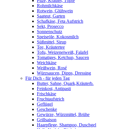
Pilze, Kräuter, Töpfe
Rohmilchkäse
Rotwein, Glühwein
Saatgut, Garten
Schafkäse, Feta Aufstrich
Sekt, Prosecco
Sonnenschutz
Speiseöle, Kokosmilch
Süßmittel, Sirup
Tee, Kräutertee
Tofu, Weizeneiweiß, Falafel
Tomatiges, Ketchup, Saucen
Weichkäse
Weißwein, Rosé
Würzsaucen, Dipps, Dressing
Für Dich - für jeden Tag
Butter, Sahne, Quark,Kräuterb.
Feinkost, Antipasti
Frischkäse
Fruchtaufstrich
Geflügel
Geschenke
Gewürze, Würzmittel, Brühe
Grillsaison
Haarpflege, Shampoo, Duschgel