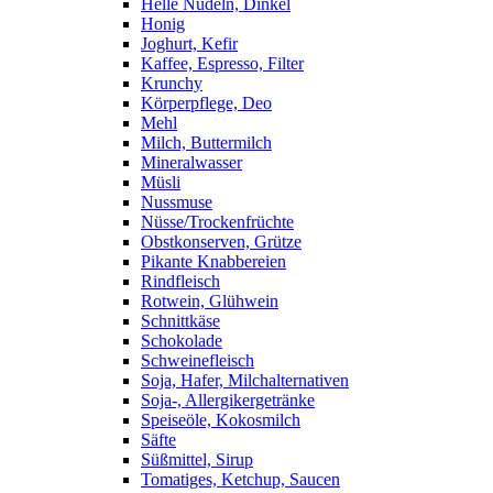
Helle Nudeln, Dinkel
Honig
Joghurt, Kefir
Kaffee, Espresso, Filter
Krunchy
Körperpflege, Deo
Mehl
Milch, Buttermilch
Mineralwasser
Müsli
Nussmuse
Nüsse/Trockenfrüchte
Obstkonserven, Grütze
Pikante Knabbereien
Rindfleisch
Rotwein, Glühwein
Schnittkäse
Schokolade
Schweinefleisch
Soja, Hafer, Milchalternativen
Soja-, Allergikergetränke
Speiseöle, Kokosmilch
Säfte
Süßmittel, Sirup
Tomatiges, Ketchup, Saucen