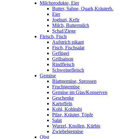
Milchprodukte, Eier
Butter, Sahne, Quark,Kräuterb.
Eier
Joghurt, Kefir
Milch, Buttermilch
Schaf/Ziege
Fleisch, Fisch
Aufstrich pikant
Fisch, Fischsalat
Geflügel
Grillsaison
Rindfleisch
Schweinefleisch
Gemüse
Blattgemüse, Sprossen
Fruchtgemüse
Gemüse im Glas/Konserven
Geschenke
Kartoffeln
Kohl, Kohlrabi
Pilze, Kräuter, Töpfe
Salat
Wurzel, Knollen, Kürbis
Zwiebelgemüse
Obst