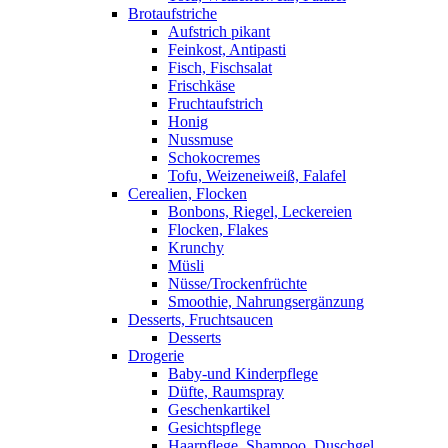
Brotaufstriche
Aufstrich pikant
Feinkost, Antipasti
Fisch, Fischsalat
Frischkäse
Fruchtaufstrich
Honig
Nussmuse
Schokocremes
Tofu, Weizeneiweiß, Falafel
Cerealien, Flocken
Bonbons, Riegel, Leckereien
Flocken, Flakes
Krunchy
Müsli
Nüsse/Trockenfrüchte
Smoothie, Nahrungsergänzung
Desserts, Fruchtsaucen
Desserts
Drogerie
Baby-und Kinderpflege
Düfte, Raumspray
Geschenkartikel
Gesichtspflege
Haarpflege, Shampoo, Duschgel