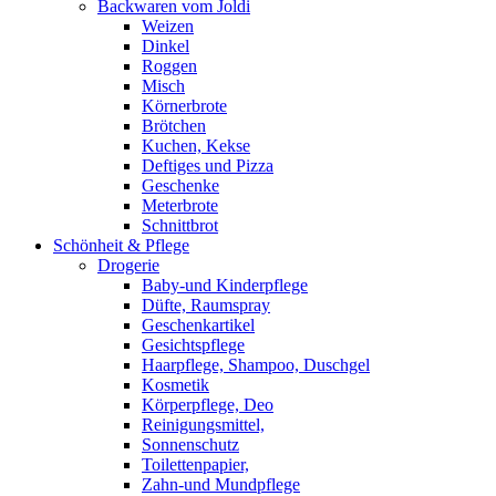
Backwaren vom Joldi
Weizen
Dinkel
Roggen
Misch
Körnerbrote
Brötchen
Kuchen, Kekse
Deftiges und Pizza
Geschenke
Meterbrote
Schnittbrot
Schönheit & Pflege
Drogerie
Baby-und Kinderpflege
Düfte, Raumspray
Geschenkartikel
Gesichtspflege
Haarpflege, Shampoo, Duschgel
Kosmetik
Körperpflege, Deo
Reinigungsmittel,
Sonnenschutz
Toilettenpapier,
Zahn-und Mundpflege