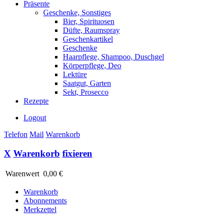
Präsente
Geschenke, Sonstiges
Bier, Spirituosen
Düfte, Raumspray
Geschenkartikel
Geschenke
Haarpflege, Shampoo, Duschgel
Körperpflege, Deo
Lektüre
Saatgut, Garten
Sekt, Prosecco
Rezepte
Logout
Telefon
Mail
Warenkorb
X
Warenkorb
fixieren
Warenwert
0,00 €
Warenkorb
Abonnements
Merkzettel