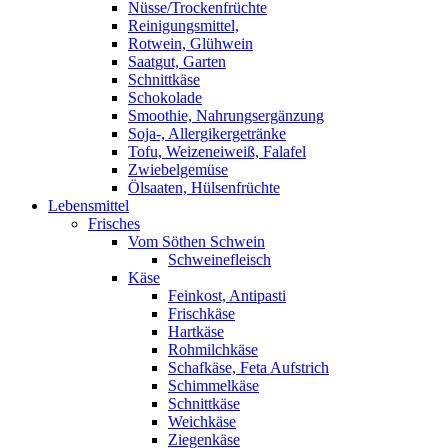
Nüsse/Trockenfrüchte
Reinigungsmittel,
Rotwein, Glühwein
Saatgut, Garten
Schnittkäse
Schokolade
Smoothie, Nahrungsergänzung
Soja-, Allergikergetränke
Tofu, Weizeneiweiß, Falafel
Zwiebelgemüse
Ölsaaten, Hülsenfrüchte
Lebensmittel
Frisches
Vom Söthen Schwein
Schweinefleisch
Käse
Feinkost, Antipasti
Frischkäse
Hartkäse
Rohmilchkäse
Schafkäse, Feta Aufstrich
Schimmelkäse
Schnittkäse
Weichkäse
Ziegenkäse