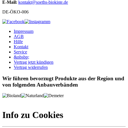
E-Mail:
kontakt@soeths-biokiste.de
DE-ÖKO-006
Impressum
AGB
Hilfe
Kontakt
Service
&nbsbp;
Vertrag jetzt kündigen
Vertrag widerrufen
Wir führen bevorzugt Produkte aus der Region und
von folgenden Anbauverbänden
Info zu Cookies