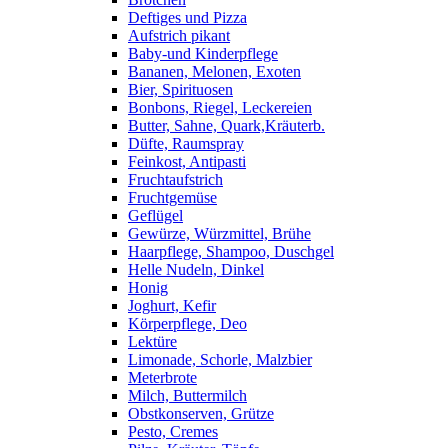
Deftiges und Pizza
Aufstrich pikant
Baby-und Kinderpflege
Bananen, Melonen, Exoten
Bier, Spirituosen
Bonbons, Riegel, Leckereien
Butter, Sahne, Quark,Kräuterb.
Düfte, Raumspray
Feinkost, Antipasti
Fruchtaufstrich
Fruchtgemüse
Geflügel
Gewürze, Würzmittel, Brühe
Haarpflege, Shampoo, Duschgel
Helle Nudeln, Dinkel
Honig
Joghurt, Kefir
Körperpflege, Deo
Lektüre
Limonade, Schorle, Malzbier
Meterbrote
Milch, Buttermilch
Obstkonserven, Grütze
Pesto, Cremes