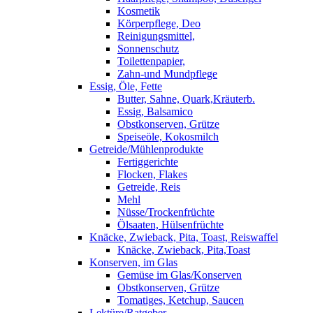
Kosmetik
Körperpflege, Deo
Reinigungsmittel,
Sonnenschutz
Toilettenpapier,
Zahn-und Mundpflege
Essig, Öle, Fette
Butter, Sahne, Quark,Kräuterb.
Essig, Balsamico
Obstkonserven, Grütze
Speiseöle, Kokosmilch
Getreide/Mühlenprodukte
Fertiggerichte
Flocken, Flakes
Getreide, Reis
Mehl
Nüsse/Trockenfrüchte
Ölsaaten, Hülsenfrüchte
Knäcke, Zwieback, Pita, Toast, Reiswaffel
Knäcke, Zwieback, Pita,Toast
Konserven, im Glas
Gemüse im Glas/Konserven
Obstkonserven, Grütze
Tomatiges, Ketchup, Saucen
Lektüre/Ratgeber