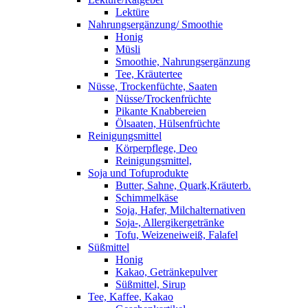
Lektüre
Nahrungsergänzung/ Smoothie
Honig
Müsli
Smoothie, Nahrungsergänzung
Tee, Kräutertee
Nüsse, Trockenfüchte, Saaten
Nüsse/Trockenfrüchte
Pikante Knabbereien
Ölsaaten, Hülsenfrüchte
Reinigungsmittel
Körperpflege, Deo
Reinigungsmittel,
Soja und Tofuprodukte
Butter, Sahne, Quark,Kräuterb.
Schimmelkäse
Soja, Hafer, Milchalternativen
Soja-, Allergikergetränke
Tofu, Weizeneiweiß, Falafel
Süßmittel
Honig
Kakao, Getränkepulver
Süßmittel, Sirup
Tee, Kaffee, Kakao