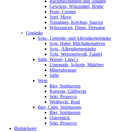
Backmischungen und -zutaten
Gewürze, Würzmittel, Brühe
Pesto, Cremes
Senf, Mayo
Tomatiges, Ketchup, Saucen
Würzsaucen, Dipps, Dressing
Getränke
Soja-, Getreide- und Allergikergetränke
Soja, Hafer, Milchalternativen
Soja-, Allergikergetränke
Tofu, Weizeneiweiß, Falafel
Säfte, Wasser, Limo´s
Limonade, Schorle, Malzbier
Mineralwasser
Säfte
Wein
Bier, Spirituosen
Rotwein, Glühwein
Sekt, Prosecco
Weißwein, Rosé
Bier, Cidre, Spirituosen
Bier, Spirituosen
Osterglück
Sekt, Prosecco
Biobäckerei