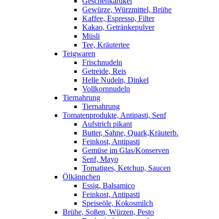
Geschenkartikel
Gewürze, Würzmittel, Brühe
Kaffee, Espresso, Filter
Kakao, Getränkepulver
Müsli
Tee, Kräutertee
Teigwaren
Frischnudeln
Getreide, Reis
Helle Nudeln, Dinkel
Vollkornnudeln
Tiernahrung
Tiernahrung
Tomatenprodukte, Antipasti, Senf
Aufstrich pikant
Butter, Sahne, Quark,Kräuterb.
Feinkost, Antipasti
Gemüse im Glas/Konserven
Senf, Mayo
Tomatiges, Ketchup, Saucen
Ölkännchen
Essig, Balsamico
Feinkost, Antipasti
Speiseöle, Kokosmilch
Brühe, Soßen, Würzen, Pesto