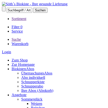
Sortiment
Filter
0
Service
Suche
Warenkorb
Login
Zum Shop
Zur Homepage
BiokistenAbos
ÜberraschungsAbos
Abo individuell
Schnupperkiste
Schnupperabo
Ihre Abos (Abokorb)
Angebote
Sommerglück
Weizen
Brötchen