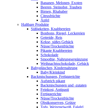
Bananen, Melonen, Exoten
Beeren, Steinobst, Trauben
Birnen, Rhababer
Citrusfrüchte
Äpfel
Haltbare Produkte
Süßigkeiten, Knabbereien
Bonbons, Riegel, Leckereien
Getreide, Reis
Kekse, süßes Gebäck
Nüsse/Trockenfrüchte
Pikante Knabbereien
Schokolade
Smoothie, Nahrungsergänzung
Weihnachtsschokolade, Gebäck
Babygläschen, Kindernahrung
Baby/Kleinkind
Backmischungen, Fertiggerichte
Aufstrich pikant
Backmischungen und -zutaten
Feinkost, Antipasti
Fertiggerichte
Nüsse/Trockenfrüchte
Obstkonserven, Grütze
Tofu, Weizeneiweiß, Falafel