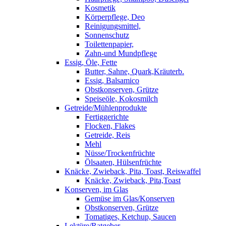
Kosmetik
Körperpflege, Deo
Reinigungsmittel,
Sonnenschutz
Toilettenpapier,
Zahn-und Mundpflege
Essig, Öle, Fette
Butter, Sahne, Quark,Kräuterb.
Essig, Balsamico
Obstkonserven, Grütze
Speiseöle, Kokosmilch
Getreide/Mühlenprodukte
Fertiggerichte
Flocken, Flakes
Getreide, Reis
Mehl
Nüsse/Trockenfrüchte
Ölsaaten, Hülsenfrüchte
Knäcke, Zwieback, Pita, Toast, Reiswaffel
Knäcke, Zwieback, Pita,Toast
Konserven, im Glas
Gemüse im Glas/Konserven
Obstkonserven, Grütze
Tomatiges, Ketchup, Saucen
Lektüre/Ratgeber