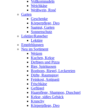
Vollkornnudeln
Weichkäse
Weißwein, Rosé
Garten
Geschenke
Körperpflege, Deo
Saatgut, Garten
Sonnenschutz
Lektüre/Ratgeber
Lektüre
Empfehlungen
Neu im Sortiment
Weizen
Kuchen, Kekse
Deftiges und Pizza
Bier, Spirituosen
Bonbons, Riegel, Leckereien
Düfte, Raumspray
Feinkost, Antipasti
Frischkäse
Geflügel
Haarpflege, Shampoo, Duschgel
Kekse, süßes Gebäck
Krunchy
Körperpflege, Deo