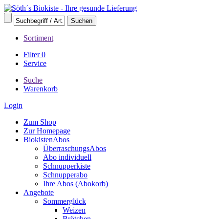
Sortiment
Filter
0
Service
Suche
Warenkorb
Login
Zum Shop
Zur Homepage
BiokistenAbos
ÜberraschungsAbos
Abo individuell
Schnupperkiste
Schnupperabo
Ihre Abos (Abokorb)
Angebote
Sommerglück
Weizen
Brötchen