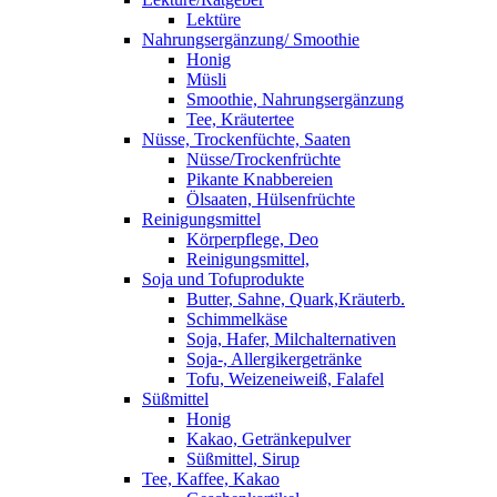
Lektüre
Nahrungsergänzung/ Smoothie
Honig
Müsli
Smoothie, Nahrungsergänzung
Tee, Kräutertee
Nüsse, Trockenfüchte, Saaten
Nüsse/Trockenfrüchte
Pikante Knabbereien
Ölsaaten, Hülsenfrüchte
Reinigungsmittel
Körperpflege, Deo
Reinigungsmittel,
Soja und Tofuprodukte
Butter, Sahne, Quark,Kräuterb.
Schimmelkäse
Soja, Hafer, Milchalternativen
Soja-, Allergikergetränke
Tofu, Weizeneiweiß, Falafel
Süßmittel
Honig
Kakao, Getränkepulver
Süßmittel, Sirup
Tee, Kaffee, Kakao