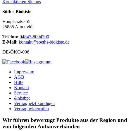
Kontaktieren Sie uns
Söth's Biokiste
Hauptstraße 55
25885 Ahrenviöl
Telefon:
04847-8094700
E-Mail:
kontakt@soeths-biokiste.de
DE-ÖKO-006
Impressum
AGB
Hilfe
Kontakt
Service
&nbsbp;
Vertrag jetzt kündigen
Vertrag widerrufen
Wir führen bevorzugt Produkte aus der Region und
von folgenden Anbauverbänden