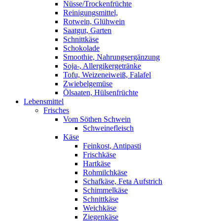
Nüsse/Trockenfrüchte
Reinigungsmittel,
Rotwein, Glühwein
Saatgut, Garten
Schnittkäse
Schokolade
Smoothie, Nahrungsergänzung
Soja-, Allergikergetränke
Tofu, Weizeneiweiß, Falafel
Zwiebelgemüse
Ölsaaten, Hülsenfrüchte
Lebensmittel
Frisches
Vom Söthen Schwein
Schweinefleisch
Käse
Feinkost, Antipasti
Frischkäse
Hartkäse
Rohmilchkäse
Schafkäse, Feta Aufstrich
Schimmelkäse
Schnittkäse
Weichkäse
Ziegenkäse