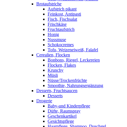
Brotaufstriche
Aufstrich pikant
Feinkost, Antipasti
Fisch, Fischsalat
Frischkäse
Fruchtaufstrich
Honig
Nussmuse
Schokocremes
Tofu, Weizeneiweiß, Falafel
Cerealien, Flocken
Bonbons, Riegel, Leckereien
Flocken, Flakes
Krunchy
Müsli
Nüsse/Trockenfrüchte
Smoothie, Nahrungsergänzung
Desserts, Fruchtsaucen
Desserts
Drogerie
Baby-und Kinderpflege
Düfte, Raumspray
Geschenkartikel
Gesichtspflege
Haarpflege, Shampoo, Duschgel