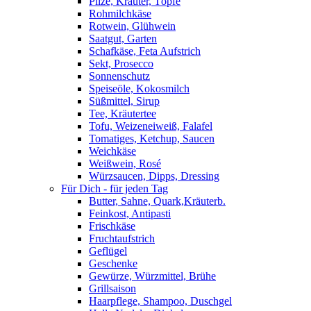
Pilze, Kräuter, Töpfe
Rohmilchkäse
Rotwein, Glühwein
Saatgut, Garten
Schafkäse, Feta Aufstrich
Sekt, Prosecco
Sonnenschutz
Speiseöle, Kokosmilch
Süßmittel, Sirup
Tee, Kräutertee
Tofu, Weizeneiweiß, Falafel
Tomatiges, Ketchup, Saucen
Weichkäse
Weißwein, Rosé
Würzsaucen, Dipps, Dressing
Für Dich - für jeden Tag
Butter, Sahne, Quark,Kräuterb.
Feinkost, Antipasti
Frischkäse
Fruchtaufstrich
Geflügel
Geschenke
Gewürze, Würzmittel, Brühe
Grillsaison
Haarpflege, Shampoo, Duschgel