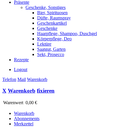
Präsente
Geschenke, Sonstiges
Bier, Spirituosen
Düfte, Raumspray
Geschenkartikel
Geschenke
Haarpflege, Shampoo, Duschgel
Körperpflege, Deo
Lektüre
Saatgut, Garten
Sekt, Prosecco
Rezepte
Logout
Telefon
Mail
Warenkorb
X
Warenkorb
fixieren
Warenwert
0,00 €
Warenkorb
Abonnements
Merkzettel