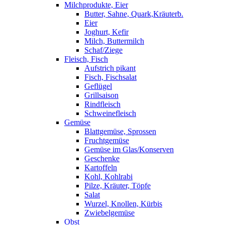
Milchprodukte, Eier
Butter, Sahne, Quark,Kräuterb.
Eier
Joghurt, Kefir
Milch, Buttermilch
Schaf/Ziege
Fleisch, Fisch
Aufstrich pikant
Fisch, Fischsalat
Geflügel
Grillsaison
Rindfleisch
Schweinefleisch
Gemüse
Blattgemüse, Sprossen
Fruchtgemüse
Gemüse im Glas/Konserven
Geschenke
Kartoffeln
Kohl, Kohlrabi
Pilze, Kräuter, Töpfe
Salat
Wurzel, Knollen, Kürbis
Zwiebelgemüse
Obst