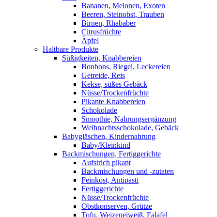
Bananen, Melonen, Exoten
Beeren, Steinobst, Trauben
Birnen, Rhababer
Citrusfrüchte
Äpfel
Haltbare Produkte
Süßigkeiten, Knabbereien
Bonbons, Riegel, Leckereien
Getreide, Reis
Kekse, süßes Gebäck
Nüsse/Trockenfrüchte
Pikante Knabbereien
Schokolade
Smoothie, Nahrungsergänzung
Weihnachtsschokolade, Gebäck
Babygläschen, Kindernahrung
Baby/Kleinkind
Backmischungen, Fertiggerichte
Aufstrich pikant
Backmischungen und -zutaten
Feinkost, Antipasti
Fertiggerichte
Nüsse/Trockenfrüchte
Obstkonserven, Grütze
Tofu, Weizeneiweiß, Falafel