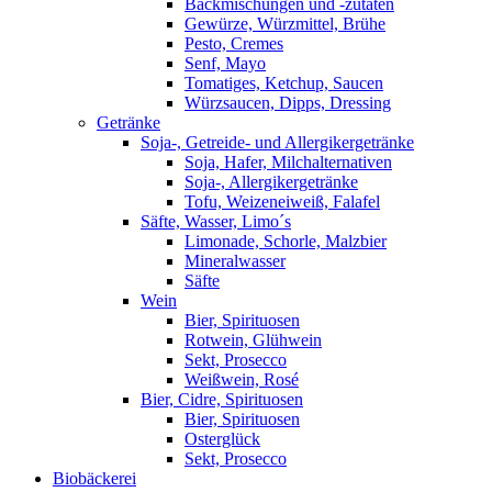
Backmischungen und -zutaten
Gewürze, Würzmittel, Brühe
Pesto, Cremes
Senf, Mayo
Tomatiges, Ketchup, Saucen
Würzsaucen, Dipps, Dressing
Getränke
Soja-, Getreide- und Allergikergetränke
Soja, Hafer, Milchalternativen
Soja-, Allergikergetränke
Tofu, Weizeneiweiß, Falafel
Säfte, Wasser, Limo´s
Limonade, Schorle, Malzbier
Mineralwasser
Säfte
Wein
Bier, Spirituosen
Rotwein, Glühwein
Sekt, Prosecco
Weißwein, Rosé
Bier, Cidre, Spirituosen
Bier, Spirituosen
Osterglück
Sekt, Prosecco
Biobäckerei