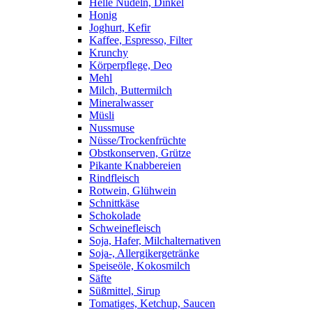
Helle Nudeln, Dinkel
Honig
Joghurt, Kefir
Kaffee, Espresso, Filter
Krunchy
Körperpflege, Deo
Mehl
Milch, Buttermilch
Mineralwasser
Müsli
Nussmuse
Nüsse/Trockenfrüchte
Obstkonserven, Grütze
Pikante Knabbereien
Rindfleisch
Rotwein, Glühwein
Schnittkäse
Schokolade
Schweinefleisch
Soja, Hafer, Milchalternativen
Soja-, Allergikergetränke
Speiseöle, Kokosmilch
Säfte
Süßmittel, Sirup
Tomatiges, Ketchup, Saucen