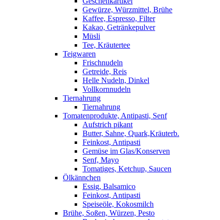
Geschenkartikel
Gewürze, Würzmittel, Brühe
Kaffee, Espresso, Filter
Kakao, Getränkepulver
Müsli
Tee, Kräutertee
Teigwaren
Frischnudeln
Getreide, Reis
Helle Nudeln, Dinkel
Vollkornnudeln
Tiernahrung
Tiernahrung
Tomatenprodukte, Antipasti, Senf
Aufstrich pikant
Butter, Sahne, Quark,Kräuterb.
Feinkost, Antipasti
Gemüse im Glas/Konserven
Senf, Mayo
Tomatiges, Ketchup, Saucen
Ölkännchen
Essig, Balsamico
Feinkost, Antipasti
Speiseöle, Kokosmilch
Brühe, Soßen, Würzen, Pesto