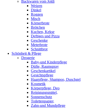
Backwaren vom Joldi
Weizen
Dinkel
Roggen
Misch
Körnerbrote
Brötchen
Kuchen, Kekse
Deftiges und Pizza
Geschenke
Meterbrote
Schnittbrot
Schönheit & Pflege
Drogerie
Baby-und Kinderpflege
Düfte, Raumspray
Geschenkartikel
Gesichtspflege
Haarpflege, Shampoo, Duschgel
Kosmetik
Körperpflege, Deo
Reinigungsmittel,
Sonnenschutz
Toilettenpapier,
Zahn-und Mundpflege