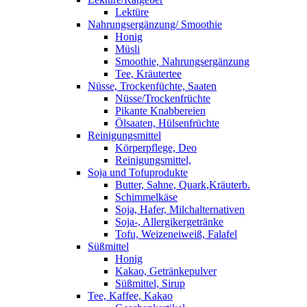
Lektüre
Nahrungsergänzung/ Smoothie
Honig
Müsli
Smoothie, Nahrungsergänzung
Tee, Kräutertee
Nüsse, Trockenfüchte, Saaten
Nüsse/Trockenfrüchte
Pikante Knabbereien
Ölsaaten, Hülsenfrüchte
Reinigungsmittel
Körperpflege, Deo
Reinigungsmittel,
Soja und Tofuprodukte
Butter, Sahne, Quark,Kräuterb.
Schimmelkäse
Soja, Hafer, Milchalternativen
Soja-, Allergikergetränke
Tofu, Weizeneiweiß, Falafel
Süßmittel
Honig
Kakao, Getränkepulver
Süßmittel, Sirup
Tee, Kaffee, Kakao