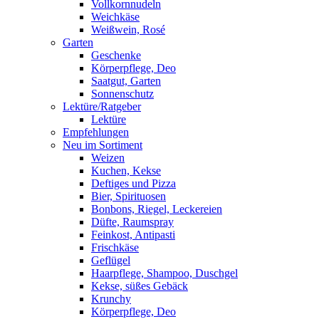
Vollkornnudeln
Weichkäse
Weißwein, Rosé
Garten
Geschenke
Körperpflege, Deo
Saatgut, Garten
Sonnenschutz
Lektüre/Ratgeber
Lektüre
Empfehlungen
Neu im Sortiment
Weizen
Kuchen, Kekse
Deftiges und Pizza
Bier, Spirituosen
Bonbons, Riegel, Leckereien
Düfte, Raumspray
Feinkost, Antipasti
Frischkäse
Geflügel
Haarpflege, Shampoo, Duschgel
Kekse, süßes Gebäck
Krunchy
Körperpflege, Deo