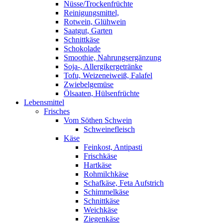
Nüsse/Trockenfrüchte
Reinigungsmittel,
Rotwein, Glühwein
Saatgut, Garten
Schnittkäse
Schokolade
Smoothie, Nahrungsergänzung
Soja-, Allergikergetränke
Tofu, Weizeneiweiß, Falafel
Zwiebelgemüse
Ölsaaten, Hülsenfrüchte
Lebensmittel
Frisches
Vom Söthen Schwein
Schweinefleisch
Käse
Feinkost, Antipasti
Frischkäse
Hartkäse
Rohmilchkäse
Schafkäse, Feta Aufstrich
Schimmelkäse
Schnittkäse
Weichkäse
Ziegenkäse