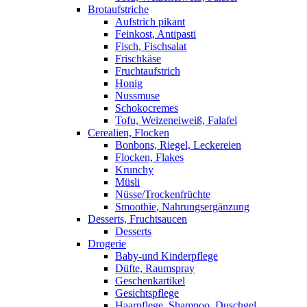
Brotaufstriche
Aufstrich pikant
Feinkost, Antipasti
Fisch, Fischsalat
Frischkäse
Fruchtaufstrich
Honig
Nussmuse
Schokocremes
Tofu, Weizeneiweiß, Falafel
Cerealien, Flocken
Bonbons, Riegel, Leckereien
Flocken, Flakes
Krunchy
Müsli
Nüsse/Trockenfrüchte
Smoothie, Nahrungsergänzung
Desserts, Fruchtsaucen
Desserts
Drogerie
Baby-und Kinderpflege
Düfte, Raumspray
Geschenkartikel
Gesichtspflege
Haarpflege, Shampoo, Duschgel