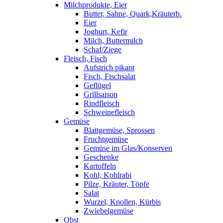
Milchprodukte, Eier
Butter, Sahne, Quark,Kräuterb.
Eier
Joghurt, Kefir
Milch, Buttermilch
Schaf/Ziege
Fleisch, Fisch
Aufstrich pikant
Fisch, Fischsalat
Geflügel
Grillsaison
Rindfleisch
Schweinefleisch
Gemüse
Blattgemüse, Sprossen
Fruchtgemüse
Gemüse im Glas/Konserven
Geschenke
Kartoffeln
Kohl, Kohlrabi
Pilze, Kräuter, Töpfe
Salat
Wurzel, Knollen, Kürbis
Zwiebelgemüse
Obst