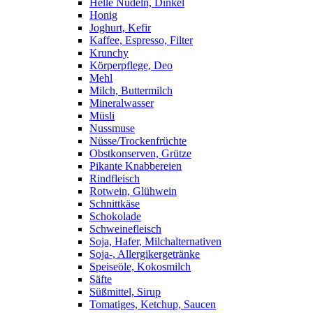
Helle Nudeln, Dinkel
Honig
Joghurt, Kefir
Kaffee, Espresso, Filter
Krunchy
Körperpflege, Deo
Mehl
Milch, Buttermilch
Mineralwasser
Müsli
Nussmuse
Nüsse/Trockenfrüchte
Obstkonserven, Grütze
Pikante Knabbereien
Rindfleisch
Rotwein, Glühwein
Schnittkäse
Schokolade
Schweinefleisch
Soja, Hafer, Milchalternativen
Soja-, Allergikergetränke
Speiseöle, Kokosmilch
Säfte
Süßmittel, Sirup
Tomatiges, Ketchup, Saucen