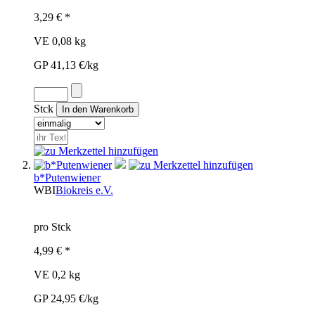
3,29 € *
VE 0,08 kg
GP 41,13 €/kg
Stck
b*Putenwiener
WBI
Biokreis e.V.
pro Stck
4,99 € *
VE 0,2 kg
GP 24,95 €/kg