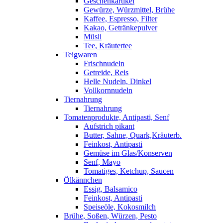
Geschenkartikel
Gewürze, Würzmittel, Brühe
Kaffee, Espresso, Filter
Kakao, Getränkepulver
Müsli
Tee, Kräutertee
Teigwaren
Frischnudeln
Getreide, Reis
Helle Nudeln, Dinkel
Vollkornnudeln
Tiernahrung
Tiernahrung
Tomatenprodukte, Antipasti, Senf
Aufstrich pikant
Butter, Sahne, Quark,Kräuterb.
Feinkost, Antipasti
Gemüse im Glas/Konserven
Senf, Mayo
Tomatiges, Ketchup, Saucen
Ölkännchen
Essig, Balsamico
Feinkost, Antipasti
Speiseöle, Kokosmilch
Brühe, Soßen, Würzen, Pesto