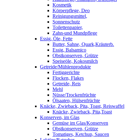
Kosmetik
Körperpflege, Deo
Reinigungsmittel,
Sonnenschutz
Toilettenpapier,
Zahn-und Mundpflege
Essig, Öle, Fette
Butter, Sahne, Quark,Kräuterb.
Essig, Balsamico
Obstkonserven, Grütze
Speiseöle, Kokosmilch
Getreide/Mühlenprodukte
Fertiggerichte
Flocken, Flakes
Getreide, Reis
Mehl
Nüsse/Trockenfrüchte
Ölsaaten, Hülsenfrüchte
Knäcke, Zwieback, Pita, Toast, Reiswaffel
Knäcke, Zwieback, Pita,Toast
Konserven, im Glas
Gemüse im Glas/Konserven
Obstkonserven, Grütze
Tomatiges, Ketchup, Saucen
Lektüre/Ratgeber