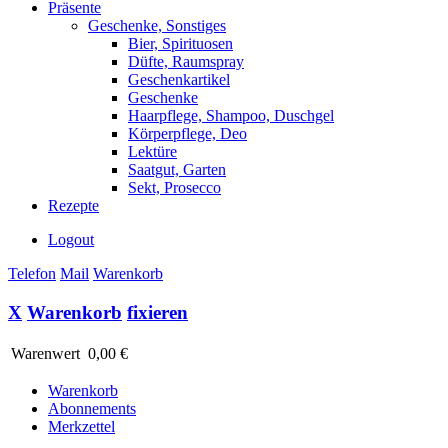
Präsente
Geschenke, Sonstiges
Bier, Spirituosen
Düfte, Raumspray
Geschenkartikel
Geschenke
Haarpflege, Shampoo, Duschgel
Körperpflege, Deo
Lektüre
Saatgut, Garten
Sekt, Prosecco
Rezepte
Logout
Telefon
Mail
Warenkorb
X
Warenkorb
fixieren
Warenwert
0,00 €
Warenkorb
Abonnements
Merkzettel