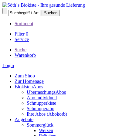
Sortiment
Filter
0
Service
Suche
Warenkorb
Login
Zum Shop
Zur Homepage
BiokistenAbos
ÜberraschungsAbos
Abo individuell
Schnupperkiste
Schnupperabo
Ihre Abos (Abokorb)
Angebote
Sommerglück
Weizen
Brötchen