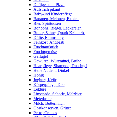
Deftiges und Pizza
Aufstrich pikant
Baby-und Kinderpflege
Bananen, Melonen, Exoten
Bier, Spirituosen
Bonbons, Riegel, Leckereien
Butter, Sahne, Quark,Kräuterb.
Düfte, Raumspray
Feinkost, Antipasti
Fruchtaufstrich
Fruchtgemüse
Geflügel
Gewürze, Würzmittel, Brühe
Haarpflege, Shampoo, Duschgel
Helle Nudeln, Dinkel
Honig
Joghurt, Kefir
Körperpflege, Deo
Lektüre
Limonade, Schorle, Malzbier
Meterbrote
Milch, Buttermilch
Obstkonserven, Grütze
Pesto, Cremes