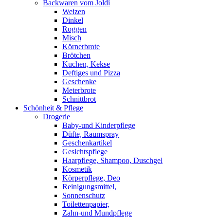
Backwaren vom Joldi
Weizen
Dinkel
Roggen
Misch
Körnerbrote
Brötchen
Kuchen, Kekse
Deftiges und Pizza
Geschenke
Meterbrote
Schnittbrot
Schönheit & Pflege
Drogerie
Baby-und Kinderpflege
Düfte, Raumspray
Geschenkartikel
Gesichtspflege
Haarpflege, Shampoo, Duschgel
Kosmetik
Körperpflege, Deo
Reinigungsmittel,
Sonnenschutz
Toilettenpapier,
Zahn-und Mundpflege