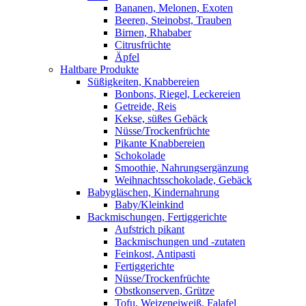
Bananen, Melonen, Exoten
Beeren, Steinobst, Trauben
Birnen, Rhababer
Citrusfrüchte
Äpfel
Haltbare Produkte
Süßigkeiten, Knabbereien
Bonbons, Riegel, Leckereien
Getreide, Reis
Kekse, süßes Gebäck
Nüsse/Trockenfrüchte
Pikante Knabbereien
Schokolade
Smoothie, Nahrungsergänzung
Weihnachtsschokolade, Gebäck
Babygläschen, Kindernahrung
Baby/Kleinkind
Backmischungen, Fertiggerichte
Aufstrich pikant
Backmischungen und -zutaten
Feinkost, Antipasti
Fertiggerichte
Nüsse/Trockenfrüchte
Obstkonserven, Grütze
Tofu, Weizeneiweiß, Falafel