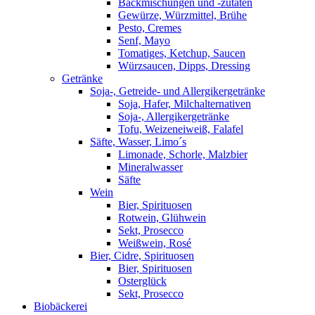
Backmischungen und -zutaten
Gewürze, Würzmittel, Brühe
Pesto, Cremes
Senf, Mayo
Tomatiges, Ketchup, Saucen
Würzsaucen, Dipps, Dressing
Getränke
Soja-, Getreide- und Allergikergetränke
Soja, Hafer, Milchalternativen
Soja-, Allergikergetränke
Tofu, Weizeneiweiß, Falafel
Säfte, Wasser, Limo´s
Limonade, Schorle, Malzbier
Mineralwasser
Säfte
Wein
Bier, Spirituosen
Rotwein, Glühwein
Sekt, Prosecco
Weißwein, Rosé
Bier, Cidre, Spirituosen
Bier, Spirituosen
Osterglück
Sekt, Prosecco
Biobäckerei