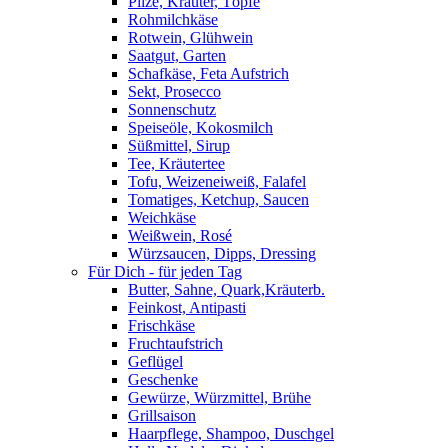
Pilze, Kräuter, Töpfe
Rohmilchkäse
Rotwein, Glühwein
Saatgut, Garten
Schafkäse, Feta Aufstrich
Sekt, Prosecco
Sonnenschutz
Speiseöle, Kokosmilch
Süßmittel, Sirup
Tee, Kräutertee
Tofu, Weizeneiweiß, Falafel
Tomatiges, Ketchup, Saucen
Weichkäse
Weißwein, Rosé
Würzsaucen, Dipps, Dressing
Für Dich - für jeden Tag
Butter, Sahne, Quark,Kräuterb.
Feinkost, Antipasti
Frischkäse
Fruchtaufstrich
Geflügel
Geschenke
Gewürze, Würzmittel, Brühe
Grillsaison
Haarpflege, Shampoo, Duschgel