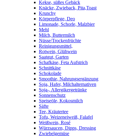
Kekse, süßes Gebäck
Knäcke, Zwieback, Pita,Toast
Krunchy
Körperpflege, Deo
Limonade, Schorle, Malzbier
Mehl
Milch, Buttermilch
Nüsse/Trockenfrüchte
Reinigungsmittel,
Rotwein, Glühwein
Saatgut, Garten
Schafkäse, Feta Aufstrich
Schnittkäse
Schokolade
Smoothie, Nahrungsergänzung
Soja, Hafer, Milchalternativen
Soja-, Allergikergetränke
Sonnenschutz
Speiseöle, Kokosmilch
Säfte
Tee, Kräutertee
Tofu, Weizeneiweiß, Falafel
Weißwein, Rosé
Würzsaucen, Dipps, Dressing
Zwiebelgemüse