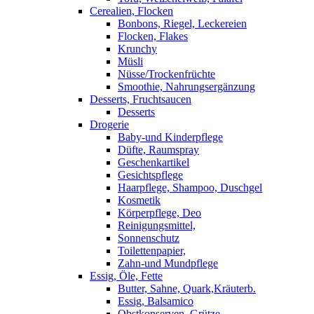
Cerealien, Flocken
Bonbons, Riegel, Leckereien
Flocken, Flakes
Krunchy
Müsli
Nüsse/Trockenfrüchte
Smoothie, Nahrungsergänzung
Desserts, Fruchtsaucen
Desserts
Drogerie
Baby-und Kinderpflege
Düfte, Raumspray
Geschenkartikel
Gesichtspflege
Haarpflege, Shampoo, Duschgel
Kosmetik
Körperpflege, Deo
Reinigungsmittel,
Sonnenschutz
Toilettenpapier,
Zahn-und Mundpflege
Essig, Öle, Fette
Butter, Sahne, Quark,Kräuterb.
Essig, Balsamico
Obstkonserven, Grütze