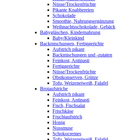
Nüsse/Trockenfrüchte
Pikante Knabbereien
Schokolade
Smoothie, Nahrungsergänzung
Weihnachtsschokolade, Gebäck
Babygläschen, Kindernahrung
Baby/Kleinkind
Backmischungen, Fertiggerichte
Aufstrich pikant
Backmischungen und -zutaten
Feinkost, Antipasti
Fertiggerichte
Nüsse/Trockenfrüchte
Obstkonserven, Grütze
Tofu, Weizeneiweiß, Falafel
Brotaufstriche
Aufstrich pikant
Feinkost, Antipasti
Fisch, Fischsalat
Frischkäse
Fruchtaufstrich
Honig
Nussmuse
Schokocremes
Tofu, Weizeneiweiß, Falafel