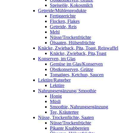
Speiseöle, Kokosmilch
Getreide/Mühlenprodukte
Fertiggerichte
Flocken, Flakes
Getreide, Reis
Mehl
Nüsse/Trockenfrüchte
Ölsaaten, Hülsenfrüchte
Knäcke, Zwieback, Pita, Toast, Reiswaffel
Knäcke, Zwieback, Pita,Toast
Konserven, im Glas
Gemüse im Glas/Konserven
Obstkonserven, Grütze
Tomatiges, Ketchup, Saucen
Lektüre/Ratgeber
Lektüre
Nahrungsergänzung/ Smoothie
Honig
Müsli
Smoothie, Nahrungsergänzung
Tee, Kräutertee
Nüsse, Trockenfüchte, Saaten
Nüsse/Trockenfrüchte
Pikante Knabbereien