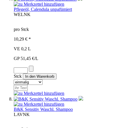
Pflegeöl, Calendula unpafümiert
WEL
NK
pro Stck
10,29 € *
VE 0,2 L
GP 51,45 €/L
Stck
B&K Sensitiv Waschl. Shampoo
LAV
NK