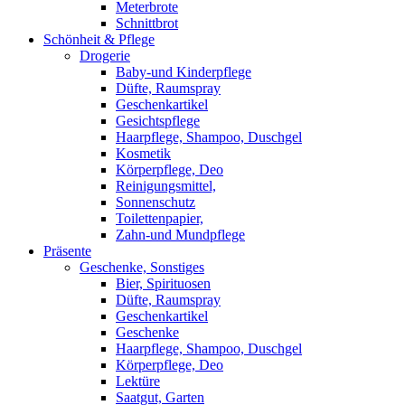
Meterbrote
Schnittbrot
Schönheit & Pflege
Drogerie
Baby-und Kinderpflege
Düfte, Raumspray
Geschenkartikel
Gesichtspflege
Haarpflege, Shampoo, Duschgel
Kosmetik
Körperpflege, Deo
Reinigungsmittel,
Sonnenschutz
Toilettenpapier,
Zahn-und Mundpflege
Präsente
Geschenke, Sonstiges
Bier, Spirituosen
Düfte, Raumspray
Geschenkartikel
Geschenke
Haarpflege, Shampoo, Duschgel
Körperpflege, Deo
Lektüre
Saatgut, Garten