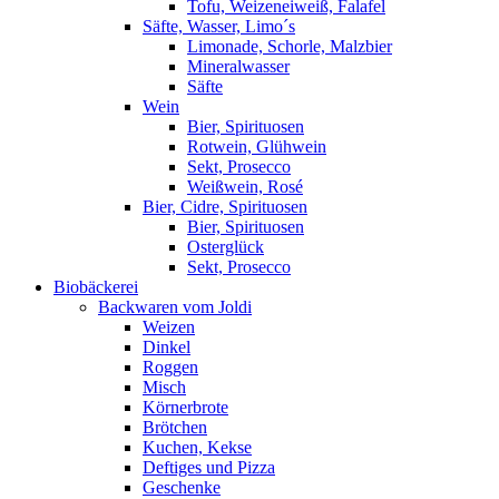
Tofu, Weizeneiweiß, Falafel
Säfte, Wasser, Limo´s
Limonade, Schorle, Malzbier
Mineralwasser
Säfte
Wein
Bier, Spirituosen
Rotwein, Glühwein
Sekt, Prosecco
Weißwein, Rosé
Bier, Cidre, Spirituosen
Bier, Spirituosen
Osterglück
Sekt, Prosecco
Biobäckerei
Backwaren vom Joldi
Weizen
Dinkel
Roggen
Misch
Körnerbrote
Brötchen
Kuchen, Kekse
Deftiges und Pizza
Geschenke