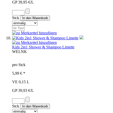
GP 39,95 €/L
Stck
Kids 2in1 Shower & Shampoo Limette
WEL
NK
pro Stck
5,99 € *
VE 0,15 L
GP 39,93 €/L
Stck