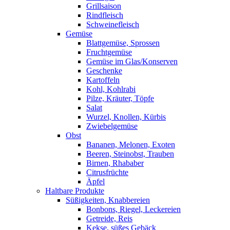
Grillsaison
Rindfleisch
Schweinefleisch
Gemüse
Blattgemüse, Sprossen
Fruchtgemüse
Gemüse im Glas/Konserven
Geschenke
Kartoffeln
Kohl, Kohlrabi
Pilze, Kräuter, Töpfe
Salat
Wurzel, Knollen, Kürbis
Zwiebelgemüse
Obst
Bananen, Melonen, Exoten
Beeren, Steinobst, Trauben
Birnen, Rhababer
Citrusfrüchte
Äpfel
Haltbare Produkte
Süßigkeiten, Knabbereien
Bonbons, Riegel, Leckereien
Getreide, Reis
Kekse, süßes Gebäck