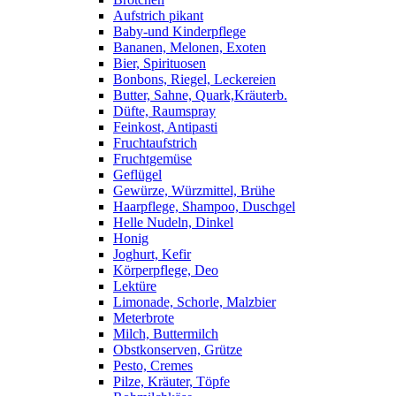
Aufstrich pikant
Baby-und Kinderpflege
Bananen, Melonen, Exoten
Bier, Spirituosen
Bonbons, Riegel, Leckereien
Butter, Sahne, Quark,Kräuterb.
Düfte, Raumspray
Feinkost, Antipasti
Fruchtaufstrich
Fruchtgemüse
Geflügel
Gewürze, Würzmittel, Brühe
Haarpflege, Shampoo, Duschgel
Helle Nudeln, Dinkel
Honig
Joghurt, Kefir
Körperpflege, Deo
Lektüre
Limonade, Schorle, Malzbier
Meterbrote
Milch, Buttermilch
Obstkonserven, Grütze
Pesto, Cremes
Pilze, Kräuter, Töpfe