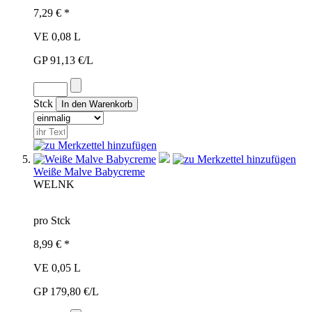
7,29 € *
VE 0,08 L
GP 91,13 €/L
Stck
Weiße Malve Babycreme
WEL
NK
pro Stck
8,99 € *
VE 0,05 L
GP 179,80 €/L