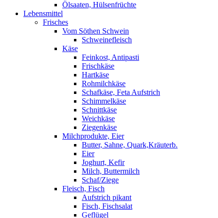
Ölsaaten, Hülsenfrüchte
Lebensmittel
Frisches
Vom Söthen Schwein
Schweinefleisch
Käse
Feinkost, Antipasti
Frischkäse
Hartkäse
Rohmilchkäse
Schafkäse, Feta Aufstrich
Schimmelkäse
Schnittkäse
Weichkäse
Ziegenkäse
Milchprodukte, Eier
Butter, Sahne, Quark,Kräuterb.
Eier
Joghurt, Kefir
Milch, Buttermilch
Schaf/Ziege
Fleisch, Fisch
Aufstrich pikant
Fisch, Fischsalat
Geflügel