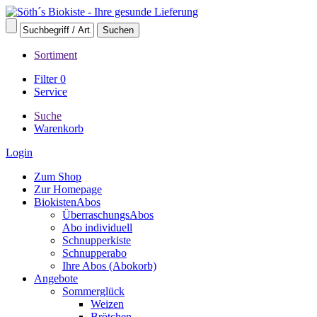
Sortiment
Filter
0
Service
Suche
Warenkorb
Login
Zum Shop
Zur Homepage
BiokistenAbos
ÜberraschungsAbos
Abo individuell
Schnupperkiste
Schnupperabo
Ihre Abos (Abokorb)
Angebote
Sommerglück
Weizen
Brötchen