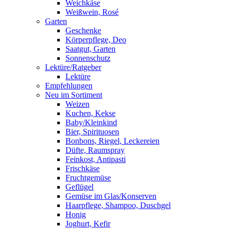
Weichkäse
Weißwein, Rosé
Garten
Geschenke
Körperpflege, Deo
Saatgut, Garten
Sonnenschutz
Lektüre/Ratgeber
Lektüre
Empfehlungen
Neu im Sortiment
Weizen
Kuchen, Kekse
Baby/Kleinkind
Bier, Spirituosen
Bonbons, Riegel, Leckereien
Düfte, Raumspray
Feinkost, Antipasti
Frischkäse
Fruchtgemüse
Geflügel
Gemüse im Glas/Konserven
Haarpflege, Shampoo, Duschgel
Honig
Joghurt, Kefir