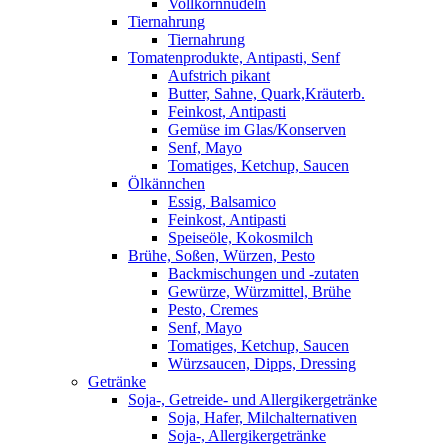
Vollkornnudeln
Tiernahrung
Tiernahrung
Tomatenprodukte, Antipasti, Senf
Aufstrich pikant
Butter, Sahne, Quark,Kräuterb.
Feinkost, Antipasti
Gemüse im Glas/Konserven
Senf, Mayo
Tomatiges, Ketchup, Saucen
Ölkännchen
Essig, Balsamico
Feinkost, Antipasti
Speiseöle, Kokosmilch
Brühe, Soßen, Würzen, Pesto
Backmischungen und -zutaten
Gewürze, Würzmittel, Brühe
Pesto, Cremes
Senf, Mayo
Tomatiges, Ketchup, Saucen
Würzsaucen, Dipps, Dressing
Getränke
Soja-, Getreide- und Allergikergetränke
Soja, Hafer, Milchalternativen
Soja-, Allergikergetränke