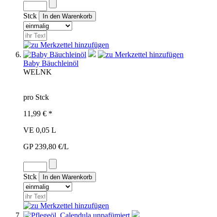
Stck
Baby Bäuchleinöl
WEL
NK
pro Stck
11,99 € *
VE 0,05 L
GP 239,80 €/L
Stck