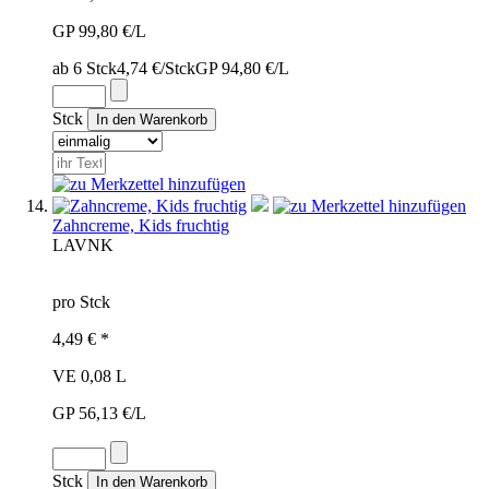
GP 99,80 €/L
ab 6 Stck
4,74 €/Stck
GP 94,80 €/L
Stck
Zahncreme, Kids fruchtig
LAV
NK
pro Stck
4,49 € *
VE 0,08 L
GP 56,13 €/L
Stck