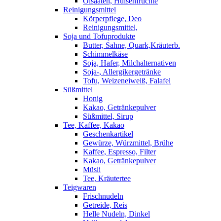
Ölsaaten, Hülsenfrüchte
Reinigungsmittel
Körperpflege, Deo
Reinigungsmittel,
Soja und Tofuprodukte
Butter, Sahne, Quark,Kräuterb.
Schimmelkäse
Soja, Hafer, Milchalternativen
Soja-, Allergikergetränke
Tofu, Weizeneiweiß, Falafel
Süßmittel
Honig
Kakao, Getränkepulver
Süßmittel, Sirup
Tee, Kaffee, Kakao
Geschenkartikel
Gewürze, Würzmittel, Brühe
Kaffee, Espresso, Filter
Kakao, Getränkepulver
Müsli
Tee, Kräutertee
Teigwaren
Frischnudeln
Getreide, Reis
Helle Nudeln, Dinkel