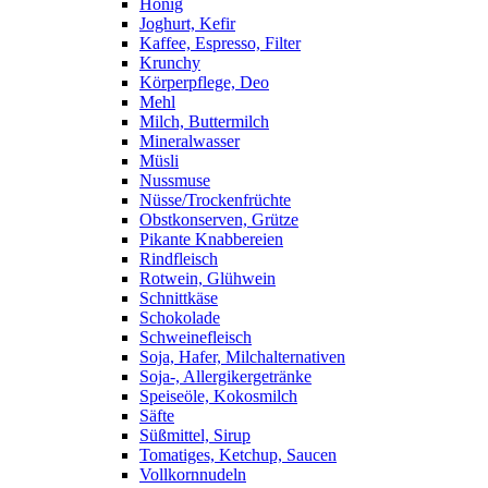
Honig
Joghurt, Kefir
Kaffee, Espresso, Filter
Krunchy
Körperpflege, Deo
Mehl
Milch, Buttermilch
Mineralwasser
Müsli
Nussmuse
Nüsse/Trockenfrüchte
Obstkonserven, Grütze
Pikante Knabbereien
Rindfleisch
Rotwein, Glühwein
Schnittkäse
Schokolade
Schweinefleisch
Soja, Hafer, Milchalternativen
Soja-, Allergikergetränke
Speiseöle, Kokosmilch
Säfte
Süßmittel, Sirup
Tomatiges, Ketchup, Saucen
Vollkornnudeln