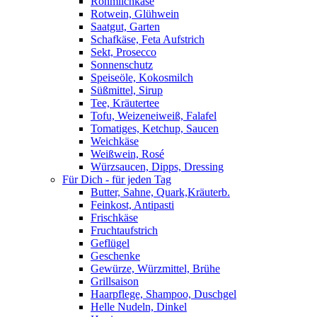
Rohmilchkäse
Rotwein, Glühwein
Saatgut, Garten
Schafkäse, Feta Aufstrich
Sekt, Prosecco
Sonnenschutz
Speiseöle, Kokosmilch
Süßmittel, Sirup
Tee, Kräutertee
Tofu, Weizeneiweiß, Falafel
Tomatiges, Ketchup, Saucen
Weichkäse
Weißwein, Rosé
Würzsaucen, Dipps, Dressing
Für Dich - für jeden Tag
Butter, Sahne, Quark,Kräuterb.
Feinkost, Antipasti
Frischkäse
Fruchtaufstrich
Geflügel
Geschenke
Gewürze, Würzmittel, Brühe
Grillsaison
Haarpflege, Shampoo, Duschgel
Helle Nudeln, Dinkel