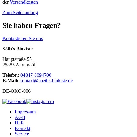
der
Versandkosten
Zum Seitenanfang
Sie haben Fragen?
Kontaktieren Sie uns
Söth's Biokiste
Hauptstraße 55
25885 Ahrenviöl
Telefon:
04847-8094700
E-Mail:
kontakt@soeths-biokiste.de
DE-ÖKO-006
Impressum
AGB
Hilfe
Kontakt
Service