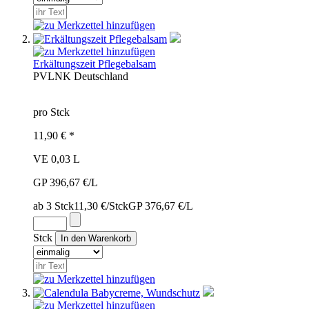
Erkältungszeit Pflegebalsam
PVL
NK
Deutschland
pro Stck
11,90 € *
VE 0,03 L
GP 396,67 €/L
ab 3 Stck
11,30 €/Stck
GP 376,67 €/L
Stck