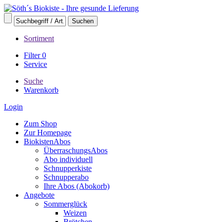
Sortiment
Filter
0
Service
Suche
Warenkorb
Login
Zum Shop
Zur Homepage
BiokistenAbos
ÜberraschungsAbos
Abo individuell
Schnupperkiste
Schnupperabo
Ihre Abos (Abokorb)
Angebote
Sommerglück
Weizen
Brötchen