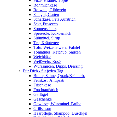
Pilze, Kräuter, Töpfe
Rohmilchkäse
Rotwein, Glühwein
Saatgut, Garten
Schafkäse, Feta Aufstrich
Sekt, Prosecco
Sonnenschutz
Speiseöle, Kokosmilch
Süßmittel, Sirup
Tee, Kräutertee
Tofu, Weizeneiweiß, Falafel
Tomatiges, Ketchup, Saucen
Weichkäse
Weißwein, Rosé
Würzsaucen, Dipps, Dressing
Für Dich - für jeden Tag
Butter, Sahne, Quark,Kräuterb.
Feinkost, Antipasti
Frischkäse
Fruchtaufstrich
Geflügel
Geschenke
Gewürze, Würzmittel, Brühe
Grillsaison
Haarpflege, Shampoo, Duschgel