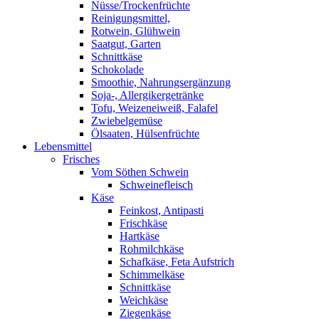
Nüsse/Trockenfrüchte
Reinigungsmittel,
Rotwein, Glühwein
Saatgut, Garten
Schnittkäse
Schokolade
Smoothie, Nahrungsergänzung
Soja-, Allergikergetränke
Tofu, Weizeneiweiß, Falafel
Zwiebelgemüse
Ölsaaten, Hülsenfrüchte
Lebensmittel
Frisches
Vom Söthen Schwein
Schweinefleisch
Käse
Feinkost, Antipasti
Frischkäse
Hartkäse
Rohmilchkäse
Schafkäse, Feta Aufstrich
Schimmelkäse
Schnittkäse
Weichkäse
Ziegenkäse