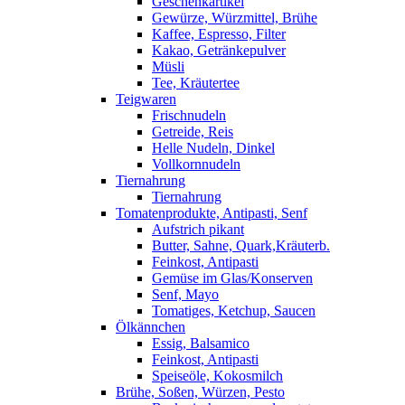
Geschenkartikel
Gewürze, Würzmittel, Brühe
Kaffee, Espresso, Filter
Kakao, Getränkepulver
Müsli
Tee, Kräutertee
Teigwaren
Frischnudeln
Getreide, Reis
Helle Nudeln, Dinkel
Vollkornnudeln
Tiernahrung
Tiernahrung
Tomatenprodukte, Antipasti, Senf
Aufstrich pikant
Butter, Sahne, Quark,Kräuterb.
Feinkost, Antipasti
Gemüse im Glas/Konserven
Senf, Mayo
Tomatiges, Ketchup, Saucen
Ölkännchen
Essig, Balsamico
Feinkost, Antipasti
Speiseöle, Kokosmilch
Brühe, Soßen, Würzen, Pesto