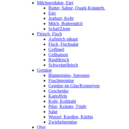
Milchprodukte, Eier
Butter, Sahne, Quark,Kräuterb.
Eier
Joghurt, Kefir
Milch, Buttermilch
Schaf/Ziege
Fleisch, Fisch
Aufstrich pikant
Fisch, Fischsalat
Geflügel
Grillsaison
Rindfleisch
Schweinefleisch
Gemüse
Blattgemüse, Sprossen
Fruchtgemüse
Gemüse im Glas/Konserven
Geschenke
Kartoffeln
Kohl, Kohlrabi
Pilze, Kräuter, Töpfe
Salat
Wurzel, Knollen, Kürbis
Zwiebelgemüse
Obst