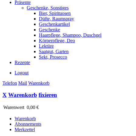
Präsente
Geschenke, Sonstiges
Bier, Spirituosen
Düfte, Raumspray
Geschenkartikel
Geschenke
Haarpflege, Shampoo, Duschgel
Körperpflege, Deo
Lektüre
Saatgut, Garten
Sekt, Prosecco
Rezepte
Logout
Telefon
Mail
Warenkorb
X
Warenkorb
fixieren
Warenwert
0,00 €
Warenkorb
Abonnements
Merkzettel