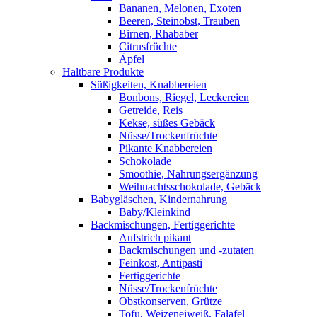
Bananen, Melonen, Exoten
Beeren, Steinobst, Trauben
Birnen, Rhababer
Citrusfrüchte
Äpfel
Haltbare Produkte
Süßigkeiten, Knabbereien
Bonbons, Riegel, Leckereien
Getreide, Reis
Kekse, süßes Gebäck
Nüsse/Trockenfrüchte
Pikante Knabbereien
Schokolade
Smoothie, Nahrungsergänzung
Weihnachtsschokolade, Gebäck
Babygläschen, Kindernahrung
Baby/Kleinkind
Backmischungen, Fertiggerichte
Aufstrich pikant
Backmischungen und -zutaten
Feinkost, Antipasti
Fertiggerichte
Nüsse/Trockenfrüchte
Obstkonserven, Grütze
Tofu, Weizeneiweiß, Falafel