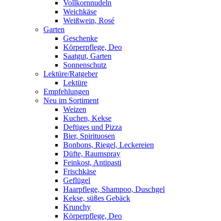
Vollkornnudeln
Weichkäse
Weißwein, Rosé
Garten
Geschenke
Körperpflege, Deo
Saatgut, Garten
Sonnenschutz
Lektüre/Ratgeber
Lektüre
Empfehlungen
Neu im Sortiment
Weizen
Kuchen, Kekse
Deftiges und Pizza
Bier, Spirituosen
Bonbons, Riegel, Leckereien
Düfte, Raumspray
Feinkost, Antipasti
Frischkäse
Geflügel
Haarpflege, Shampoo, Duschgel
Kekse, süßes Gebäck
Krunchy
Körperpflege, Deo