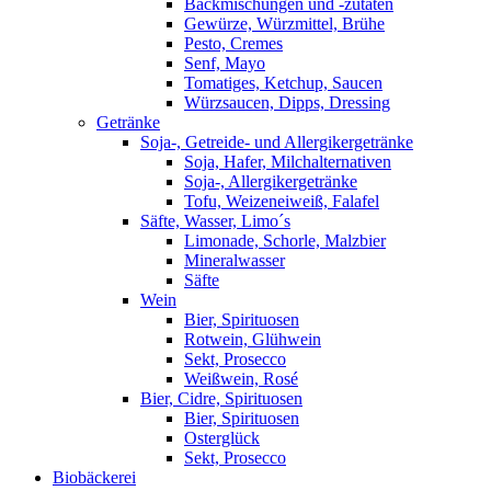
Backmischungen und -zutaten
Gewürze, Würzmittel, Brühe
Pesto, Cremes
Senf, Mayo
Tomatiges, Ketchup, Saucen
Würzsaucen, Dipps, Dressing
Getränke
Soja-, Getreide- und Allergikergetränke
Soja, Hafer, Milchalternativen
Soja-, Allergikergetränke
Tofu, Weizeneiweiß, Falafel
Säfte, Wasser, Limo´s
Limonade, Schorle, Malzbier
Mineralwasser
Säfte
Wein
Bier, Spirituosen
Rotwein, Glühwein
Sekt, Prosecco
Weißwein, Rosé
Bier, Cidre, Spirituosen
Bier, Spirituosen
Osterglück
Sekt, Prosecco
Biobäckerei