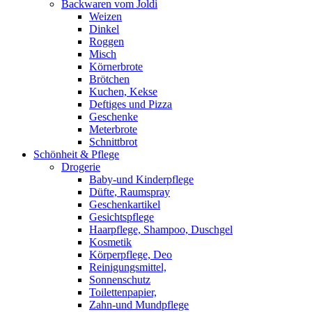
Backwaren vom Joldi
Weizen
Dinkel
Roggen
Misch
Körnerbrote
Brötchen
Kuchen, Kekse
Deftiges und Pizza
Geschenke
Meterbrote
Schnittbrot
Schönheit & Pflege
Drogerie
Baby-und Kinderpflege
Düfte, Raumspray
Geschenkartikel
Gesichtspflege
Haarpflege, Shampoo, Duschgel
Kosmetik
Körperpflege, Deo
Reinigungsmittel,
Sonnenschutz
Toilettenpapier,
Zahn-und Mundpflege