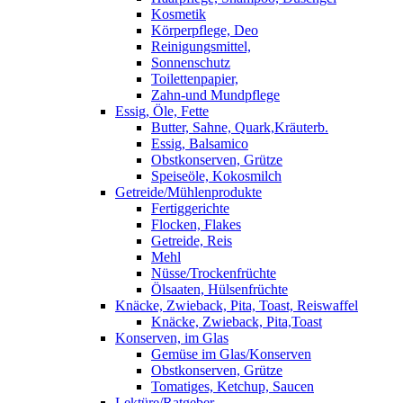
Kosmetik
Körperpflege, Deo
Reinigungsmittel,
Sonnenschutz
Toilettenpapier,
Zahn-und Mundpflege
Essig, Öle, Fette
Butter, Sahne, Quark,Kräuterb.
Essig, Balsamico
Obstkonserven, Grütze
Speiseöle, Kokosmilch
Getreide/Mühlenprodukte
Fertiggerichte
Flocken, Flakes
Getreide, Reis
Mehl
Nüsse/Trockenfrüchte
Ölsaaten, Hülsenfrüchte
Knäcke, Zwieback, Pita, Toast, Reiswaffel
Knäcke, Zwieback, Pita,Toast
Konserven, im Glas
Gemüse im Glas/Konserven
Obstkonserven, Grütze
Tomatiges, Ketchup, Saucen
Lektüre/Ratgeber