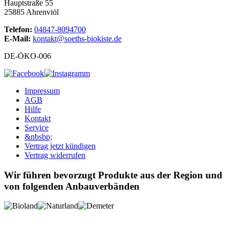
Hauptstraße 55
25885 Ahrenviöl
Telefon:
04847-8094700
E-Mail:
kontakt@soeths-biokiste.de
DE-ÖKO-006
Impressum
AGB
Hilfe
Kontakt
Service
&nbsbp;
Vertrag jetzt kündigen
Vertrag widerrufen
Wir führen bevorzugt Produkte aus der Region und
von folgenden Anbauverbänden