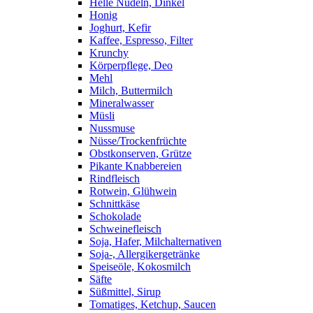
Helle Nudeln, Dinkel
Honig
Joghurt, Kefir
Kaffee, Espresso, Filter
Krunchy
Körperpflege, Deo
Mehl
Milch, Buttermilch
Mineralwasser
Müsli
Nussmuse
Nüsse/Trockenfrüchte
Obstkonserven, Grütze
Pikante Knabbereien
Rindfleisch
Rotwein, Glühwein
Schnittkäse
Schokolade
Schweinefleisch
Soja, Hafer, Milchalternativen
Soja-, Allergikergetränke
Speiseöle, Kokosmilch
Säfte
Süßmittel, Sirup
Tomatiges, Ketchup, Saucen