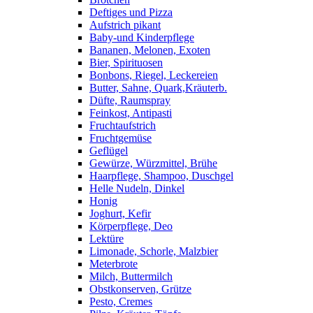
Deftiges und Pizza
Aufstrich pikant
Baby-und Kinderpflege
Bananen, Melonen, Exoten
Bier, Spirituosen
Bonbons, Riegel, Leckereien
Butter, Sahne, Quark,Kräuterb.
Düfte, Raumspray
Feinkost, Antipasti
Fruchtaufstrich
Fruchtgemüse
Geflügel
Gewürze, Würzmittel, Brühe
Haarpflege, Shampoo, Duschgel
Helle Nudeln, Dinkel
Honig
Joghurt, Kefir
Körperpflege, Deo
Lektüre
Limonade, Schorle, Malzbier
Meterbrote
Milch, Buttermilch
Obstkonserven, Grütze
Pesto, Cremes