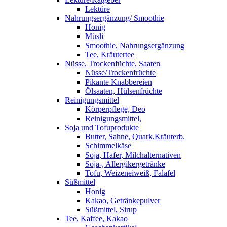
Lektüre
Nahrungsergänzung/ Smoothie
Honig
Müsli
Smoothie, Nahrungsergänzung
Tee, Kräutertee
Nüsse, Trockenfüchte, Saaten
Nüsse/Trockenfrüchte
Pikante Knabbereien
Ölsaaten, Hülsenfrüchte
Reinigungsmittel
Körperpflege, Deo
Reinigungsmittel,
Soja und Tofuprodukte
Butter, Sahne, Quark,Kräuterb.
Schimmelkäse
Soja, Hafer, Milchalternativen
Soja-, Allergikergetränke
Tofu, Weizeneiweiß, Falafel
Süßmittel
Honig
Kakao, Getränkepulver
Süßmittel, Sirup
Tee, Kaffee, Kakao