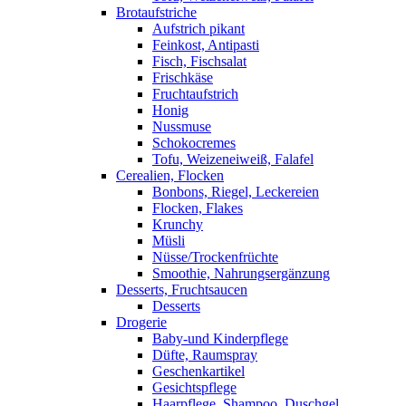
Brotaufstriche
Aufstrich pikant
Feinkost, Antipasti
Fisch, Fischsalat
Frischkäse
Fruchtaufstrich
Honig
Nussmuse
Schokocremes
Tofu, Weizeneiweiß, Falafel
Cerealien, Flocken
Bonbons, Riegel, Leckereien
Flocken, Flakes
Krunchy
Müsli
Nüsse/Trockenfrüchte
Smoothie, Nahrungsergänzung
Desserts, Fruchtsaucen
Desserts
Drogerie
Baby-und Kinderpflege
Düfte, Raumspray
Geschenkartikel
Gesichtspflege
Haarpflege, Shampoo, Duschgel