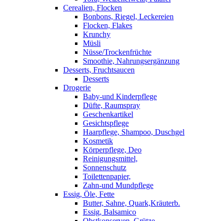
Cerealien, Flocken
Bonbons, Riegel, Leckereien
Flocken, Flakes
Krunchy
Müsli
Nüsse/Trockenfrüchte
Smoothie, Nahrungsergänzung
Desserts, Fruchtsaucen
Desserts
Drogerie
Baby-und Kinderpflege
Düfte, Raumspray
Geschenkartikel
Gesichtspflege
Haarpflege, Shampoo, Duschgel
Kosmetik
Körperpflege, Deo
Reinigungsmittel,
Sonnenschutz
Toilettenpapier,
Zahn-und Mundpflege
Essig, Öle, Fette
Butter, Sahne, Quark,Kräuterb.
Essig, Balsamico
Obstkonserven, Grütze