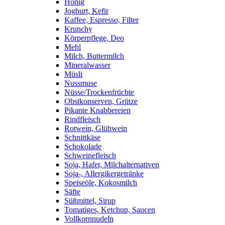
Honig
Joghurt, Kefir
Kaffee, Espresso, Filter
Krunchy
Körperpflege, Deo
Mehl
Milch, Buttermilch
Mineralwasser
Müsli
Nussmuse
Nüsse/Trockenfrüchte
Obstkonserven, Grütze
Pikante Knabbereien
Rindfleisch
Rotwein, Glühwein
Schnittkäse
Schokolade
Schweinefleisch
Soja, Hafer, Milchalternativen
Soja-, Allergikergetränke
Speiseöle, Kokosmilch
Säfte
Süßmittel, Sirup
Tomatiges, Ketchup, Saucen
Vollkornnudeln