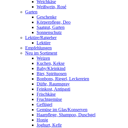
Weichkäse
Weißwein, Rosé
Garten
Geschenke
Körperpflege, Deo
Saatgut, Garten
Sonnenschutz
Lektüre/Ratgeber
Lektüre
Empfehlungen
Neu im Sortiment
Weizen
Kuchen, Kekse
Baby/Kleinkind
Bier, Spirituosen
Bonbons, Riegel, Leckereien
Düfte, Raumspray
Feinkost, Antipasti
Frischkäse
Fruchtgemüse
Geflügel
Gemüse im Glas/Konserven
Haarpflege, Shampoo, Duschgel
Honig
Joghurt, Kefir