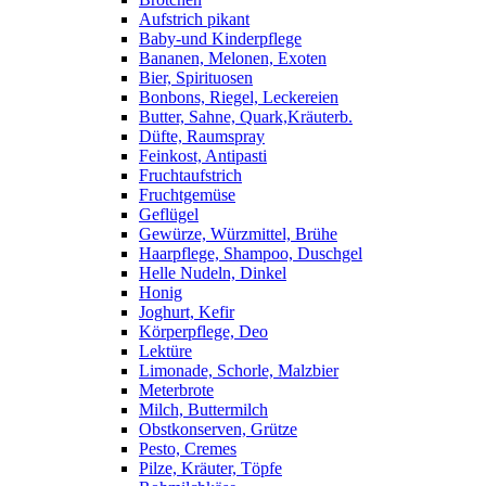
Aufstrich pikant
Baby-und Kinderpflege
Bananen, Melonen, Exoten
Bier, Spirituosen
Bonbons, Riegel, Leckereien
Butter, Sahne, Quark,Kräuterb.
Düfte, Raumspray
Feinkost, Antipasti
Fruchtaufstrich
Fruchtgemüse
Geflügel
Gewürze, Würzmittel, Brühe
Haarpflege, Shampoo, Duschgel
Helle Nudeln, Dinkel
Honig
Joghurt, Kefir
Körperpflege, Deo
Lektüre
Limonade, Schorle, Malzbier
Meterbrote
Milch, Buttermilch
Obstkonserven, Grütze
Pesto, Cremes
Pilze, Kräuter, Töpfe