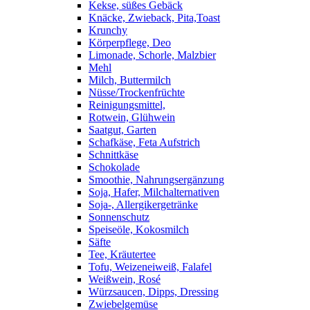
Kekse, süßes Gebäck
Knäcke, Zwieback, Pita,Toast
Krunchy
Körperpflege, Deo
Limonade, Schorle, Malzbier
Mehl
Milch, Buttermilch
Nüsse/Trockenfrüchte
Reinigungsmittel,
Rotwein, Glühwein
Saatgut, Garten
Schafkäse, Feta Aufstrich
Schnittkäse
Schokolade
Smoothie, Nahrungsergänzung
Soja, Hafer, Milchalternativen
Soja-, Allergikergetränke
Sonnenschutz
Speiseöle, Kokosmilch
Säfte
Tee, Kräutertee
Tofu, Weizeneiweiß, Falafel
Weißwein, Rosé
Würzsaucen, Dipps, Dressing
Zwiebelgemüse