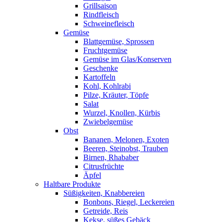
Grillsaison
Rindfleisch
Schweinefleisch
Gemüse
Blattgemüse, Sprossen
Fruchtgemüse
Gemüse im Glas/Konserven
Geschenke
Kartoffeln
Kohl, Kohlrabi
Pilze, Kräuter, Töpfe
Salat
Wurzel, Knollen, Kürbis
Zwiebelgemüse
Obst
Bananen, Melonen, Exoten
Beeren, Steinobst, Trauben
Birnen, Rhababer
Citrusfrüchte
Äpfel
Haltbare Produkte
Süßigkeiten, Knabbereien
Bonbons, Riegel, Leckereien
Getreide, Reis
Kekse, süßes Gebäck