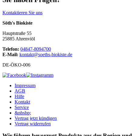
Kontaktieren Sie uns
Söth's Biokiste
Hauptstraße 55
25885 Ahrenviöl
Telefon:
04847-8094700
E-Mail:
kontakt@soeths-biokiste.de
DE-ÖKO-006
Impressum
AGB
Hilfe
Kontakt
Service
&nbsbp;
Vertrag jetzt kündigen
Vertrag widerrufen
Wir führen bevorzugt Produkte aus der Region und