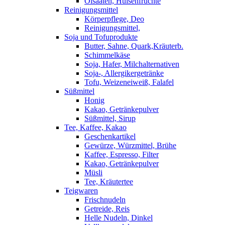
Ölsaaten, Hülsenfrüchte
Reinigungsmittel
Körperpflege, Deo
Reinigungsmittel,
Soja und Tofuprodukte
Butter, Sahne, Quark,Kräuterb.
Schimmelkäse
Soja, Hafer, Milchalternativen
Soja-, Allergikergetränke
Tofu, Weizeneiweiß, Falafel
Süßmittel
Honig
Kakao, Getränkepulver
Süßmittel, Sirup
Tee, Kaffee, Kakao
Geschenkartikel
Gewürze, Würzmittel, Brühe
Kaffee, Espresso, Filter
Kakao, Getränkepulver
Müsli
Tee, Kräutertee
Teigwaren
Frischnudeln
Getreide, Reis
Helle Nudeln, Dinkel