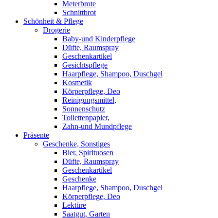
Meterbrote
Schnittbrot
Schönheit & Pflege
Drogerie
Baby-und Kinderpflege
Düfte, Raumspray
Geschenkartikel
Gesichtspflege
Haarpflege, Shampoo, Duschgel
Kosmetik
Körperpflege, Deo
Reinigungsmittel,
Sonnenschutz
Toilettenpapier,
Zahn-und Mundpflege
Präsente
Geschenke, Sonstiges
Bier, Spirituosen
Düfte, Raumspray
Geschenkartikel
Geschenke
Haarpflege, Shampoo, Duschgel
Körperpflege, Deo
Lektüre
Saatgut, Garten