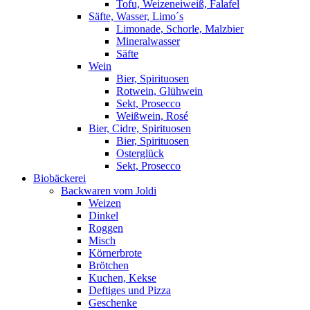
Tofu, Weizeneiweiß, Falafel
Säfte, Wasser, Limo´s
Limonade, Schorle, Malzbier
Mineralwasser
Säfte
Wein
Bier, Spirituosen
Rotwein, Glühwein
Sekt, Prosecco
Weißwein, Rosé
Bier, Cidre, Spirituosen
Bier, Spirituosen
Osterglück
Sekt, Prosecco
Biobäckerei
Backwaren vom Joldi
Weizen
Dinkel
Roggen
Misch
Körnerbrote
Brötchen
Kuchen, Kekse
Deftiges und Pizza
Geschenke