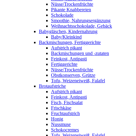
Nüsse/Trockenfrüchte
Pikante Knabbereien
Schokolade
Smoothie, Nahrungsergänzung
Weihnachtsschokolade, Gebäck
Babygläschen, Kindernahrung
Baby/Kleinkind
Backmischungen, Fertiggerichte
Aufstrich pikant
Backmischungen und -zutaten
Feinkost, Antipasti
Fertiggerichte
Nüsse/Trockenfrüchte
Obstkonserven, Grütze
Tofu, Weizeneiweiß, Falafel
Brotaufstriche
Aufstrich pikant
Feinkost, Antipasti
Fisch, Fischsalat
Frischkäse
Fruchtaufstrich
Honig
Nussmuse
Schokocremes
Tofu, Weizeneiweiß, Falafel