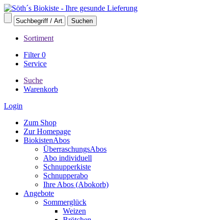
Sortiment
Filter
0
Service
Suche
Warenkorb
Login
Zum Shop
Zur Homepage
BiokistenAbos
ÜberraschungsAbos
Abo individuell
Schnupperkiste
Schnupperabo
Ihre Abos (Abokorb)
Angebote
Sommerglück
Weizen
Brötchen