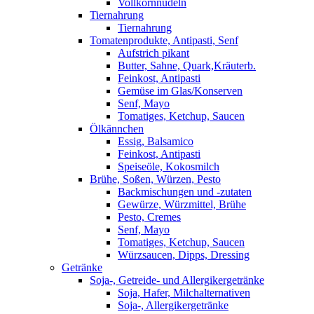
Vollkornnudeln
Tiernahrung
Tiernahrung
Tomatenprodukte, Antipasti, Senf
Aufstrich pikant
Butter, Sahne, Quark,Kräuterb.
Feinkost, Antipasti
Gemüse im Glas/Konserven
Senf, Mayo
Tomatiges, Ketchup, Saucen
Ölkännchen
Essig, Balsamico
Feinkost, Antipasti
Speiseöle, Kokosmilch
Brühe, Soßen, Würzen, Pesto
Backmischungen und -zutaten
Gewürze, Würzmittel, Brühe
Pesto, Cremes
Senf, Mayo
Tomatiges, Ketchup, Saucen
Würzsaucen, Dipps, Dressing
Getränke
Soja-, Getreide- und Allergikergetränke
Soja, Hafer, Milchalternativen
Soja-, Allergikergetränke