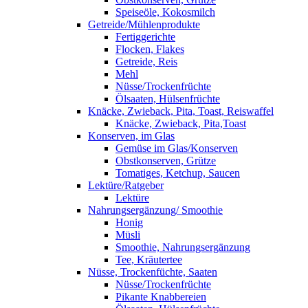
Speiseöle, Kokosmilch
Getreide/Mühlenprodukte
Fertiggerichte
Flocken, Flakes
Getreide, Reis
Mehl
Nüsse/Trockenfrüchte
Ölsaaten, Hülsenfrüchte
Knäcke, Zwieback, Pita, Toast, Reiswaffel
Knäcke, Zwieback, Pita,Toast
Konserven, im Glas
Gemüse im Glas/Konserven
Obstkonserven, Grütze
Tomatiges, Ketchup, Saucen
Lektüre/Ratgeber
Lektüre
Nahrungsergänzung/ Smoothie
Honig
Müsli
Smoothie, Nahrungsergänzung
Tee, Kräutertee
Nüsse, Trockenfüchte, Saaten
Nüsse/Trockenfrüchte
Pikante Knabbereien