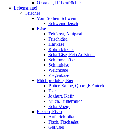
Ölsaaten, Hülsenfrüchte
Lebensmittel
Frisches
Vom Söthen Schwein
Schweinefleisch
Käse
Feinkost, Antipasti
Frischkäse
Hartkäse
Rohmilchkäse
Schafkäse, Feta Aufstrich
Schimmelkäse
Schnittkäse
Weichkäse
Ziegenkäse
Milchprodukte, Eier
Butter, Sahne, Quark,Kräuterb.
Eier
Joghurt, Kefir
Milch, Buttermilch
Schaf/Ziege
Fleisch, Fisch
Aufstrich pikant
Fisch, Fischsalat
Geflügel