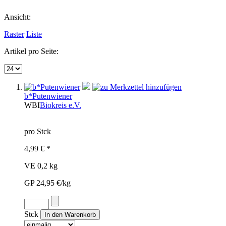
Ansicht:
Raster
Liste
Artikel pro Seite:
b*Putenwiener
WBI
Biokreis e.V.
pro Stck
4,99 € *
VE 0,2 kg
GP 24,95 €/kg
Stck