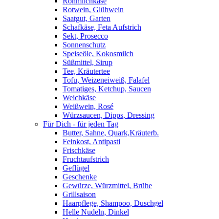
Rohmilchkäse
Rotwein, Glühwein
Saatgut, Garten
Schafkäse, Feta Aufstrich
Sekt, Prosecco
Sonnenschutz
Speiseöle, Kokosmilch
Süßmittel, Sirup
Tee, Kräutertee
Tofu, Weizeneiweiß, Falafel
Tomatiges, Ketchup, Saucen
Weichkäse
Weißwein, Rosé
Würzsaucen, Dipps, Dressing
Für Dich - für jeden Tag
Butter, Sahne, Quark,Kräuterb.
Feinkost, Antipasti
Frischkäse
Fruchtaufstrich
Geflügel
Geschenke
Gewürze, Würzmittel, Brühe
Grillsaison
Haarpflege, Shampoo, Duschgel
Helle Nudeln, Dinkel