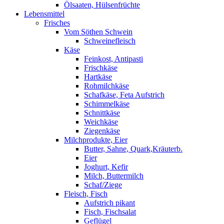
Ölsaaten, Hülsenfrüchte
Lebensmittel
Frisches
Vom Söthen Schwein
Schweinefleisch
Käse
Feinkost, Antipasti
Frischkäse
Hartkäse
Rohmilchkäse
Schafkäse, Feta Aufstrich
Schimmelkäse
Schnittkäse
Weichkäse
Ziegenkäse
Milchprodukte, Eier
Butter, Sahne, Quark,Kräuterb.
Eier
Joghurt, Kefir
Milch, Buttermilch
Schaf/Ziege
Fleisch, Fisch
Aufstrich pikant
Fisch, Fischsalat
Geflügel