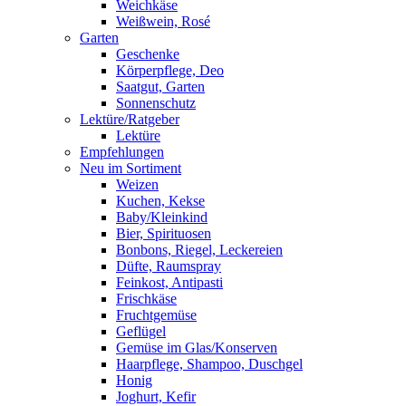
Weichkäse
Weißwein, Rosé
Garten
Geschenke
Körperpflege, Deo
Saatgut, Garten
Sonnenschutz
Lektüre/Ratgeber
Lektüre
Empfehlungen
Neu im Sortiment
Weizen
Kuchen, Kekse
Baby/Kleinkind
Bier, Spirituosen
Bonbons, Riegel, Leckereien
Düfte, Raumspray
Feinkost, Antipasti
Frischkäse
Fruchtgemüse
Geflügel
Gemüse im Glas/Konserven
Haarpflege, Shampoo, Duschgel
Honig
Joghurt, Kefir