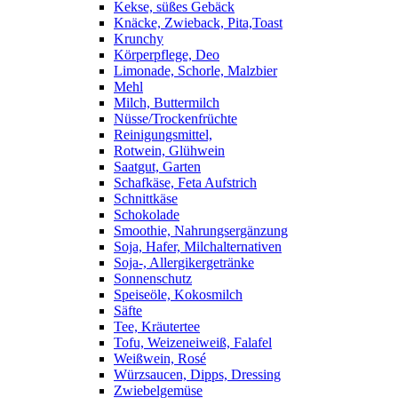
Kekse, süßes Gebäck
Knäcke, Zwieback, Pita,Toast
Krunchy
Körperpflege, Deo
Limonade, Schorle, Malzbier
Mehl
Milch, Buttermilch
Nüsse/Trockenfrüchte
Reinigungsmittel,
Rotwein, Glühwein
Saatgut, Garten
Schafkäse, Feta Aufstrich
Schnittkäse
Schokolade
Smoothie, Nahrungsergänzung
Soja, Hafer, Milchalternativen
Soja-, Allergikergetränke
Sonnenschutz
Speiseöle, Kokosmilch
Säfte
Tee, Kräutertee
Tofu, Weizeneiweiß, Falafel
Weißwein, Rosé
Würzsaucen, Dipps, Dressing
Zwiebelgemüse