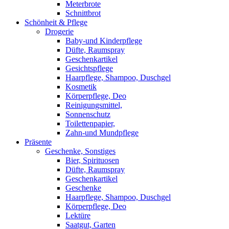
Meterbrote
Schnittbrot
Schönheit & Pflege
Drogerie
Baby-und Kinderpflege
Düfte, Raumspray
Geschenkartikel
Gesichtspflege
Haarpflege, Shampoo, Duschgel
Kosmetik
Körperpflege, Deo
Reinigungsmittel,
Sonnenschutz
Toilettenpapier,
Zahn-und Mundpflege
Präsente
Geschenke, Sonstiges
Bier, Spirituosen
Düfte, Raumspray
Geschenkartikel
Geschenke
Haarpflege, Shampoo, Duschgel
Körperpflege, Deo
Lektüre
Saatgut, Garten