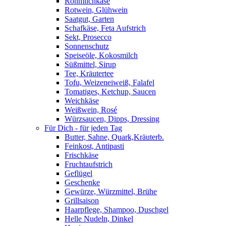
Rohmilchkäse
Rotwein, Glühwein
Saatgut, Garten
Schafkäse, Feta Aufstrich
Sekt, Prosecco
Sonnenschutz
Speiseöle, Kokosmilch
Süßmittel, Sirup
Tee, Kräutertee
Tofu, Weizeneiweiß, Falafel
Tomatiges, Ketchup, Saucen
Weichkäse
Weißwein, Rosé
Würzsaucen, Dipps, Dressing
Für Dich - für jeden Tag
Butter, Sahne, Quark,Kräuterb.
Feinkost, Antipasti
Frischkäse
Fruchtaufstrich
Geflügel
Geschenke
Gewürze, Würzmittel, Brühe
Grillsaison
Haarpflege, Shampoo, Duschgel
Helle Nudeln, Dinkel