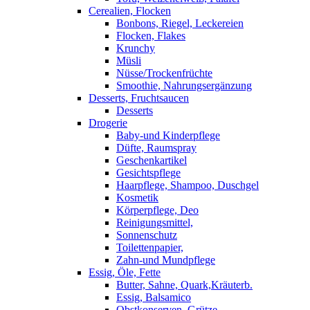
Cerealien, Flocken
Bonbons, Riegel, Leckereien
Flocken, Flakes
Krunchy
Müsli
Nüsse/Trockenfrüchte
Smoothie, Nahrungsergänzung
Desserts, Fruchtsaucen
Desserts
Drogerie
Baby-und Kinderpflege
Düfte, Raumspray
Geschenkartikel
Gesichtspflege
Haarpflege, Shampoo, Duschgel
Kosmetik
Körperpflege, Deo
Reinigungsmittel,
Sonnenschutz
Toilettenpapier,
Zahn-und Mundpflege
Essig, Öle, Fette
Butter, Sahne, Quark,Kräuterb.
Essig, Balsamico
Obstkonserven, Grütze