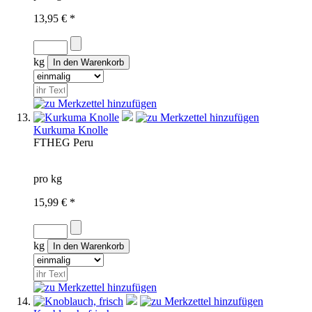
13,95 € *
kg
Kurkuma Knolle
FTH
EG
Peru
pro kg
15,99 € *
kg