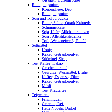
Ölsaaten, Hülsenfrüchte
Reinigungsmittel
Körperpflege, Deo
Reinigungsmittel,
Soja und Tofuprodukte
Butter, Sahne, Quark,Kräuterb.
Schimmelkäse
Soja, Hafer, Milchalternativen
Soja-, Allergikergetränke
Tofu, Weizeneiweiß, Falafel
Süßmittel
Honig
Kakao, Getränkepulver
Süßmittel, Sirup
Tee, Kaffee, Kakao
Geschenkartikel
Gewürze, Würzmittel, Brühe
Kaffee, Espresso, Filter
Kakao, Getränkepulver
Müsli
Tee, Kräutertee
Teigwaren
Frischnudeln
Getreide, Reis
Helle Nudeln, Dinkel