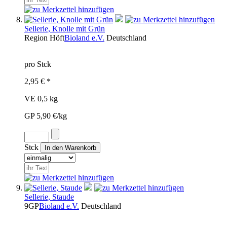
Sellerie, Knolle mit Grün
Region
Höft
Bioland e.V.
Deutschland
pro Stck
2,95 € *
VE 0,5 kg
GP 5,90 €/kg
Stck
Sellerie, Staude
9GP
Bioland e.V.
Deutschland