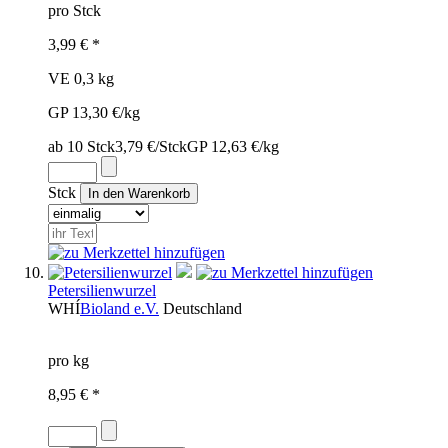
pro Stck
3,99 € *
VE 0,3 kg
GP 13,30 €/kg
ab 10 Stck
3,79 €/Stck
GP 12,63 €/kg
Stck
Petersilienwurzel
WHÍ
Bioland e.V.
Deutschland
pro kg
8,95 € *