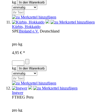
kg
Kürbis, Hokkaido
SPE
Bioland e.V.
Deutschland
pro kg
4,95 € *
kg
Ingwer
FTH
EG
Peru
pro kg