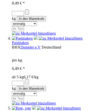
8,49 € *
kg
Pastinaken
BHX
Demeter e.V
Deutschland
pro kg
6,49 € *
ab 5 kg
6,17 €/kg
kg