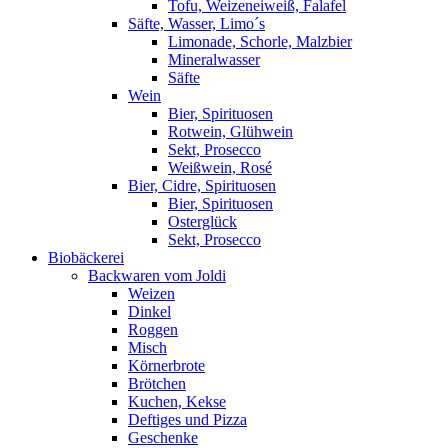
Tofu, Weizeneiweiß, Falafel
Säfte, Wasser, Limo´s
Limonade, Schorle, Malzbier
Mineralwasser
Säfte
Wein
Bier, Spirituosen
Rotwein, Glühwein
Sekt, Prosecco
Weißwein, Rosé
Bier, Cidre, Spirituosen
Bier, Spirituosen
Osterglück
Sekt, Prosecco
Biobäckerei
Backwaren vom Joldi
Weizen
Dinkel
Roggen
Misch
Körnerbrote
Brötchen
Kuchen, Kekse
Deftiges und Pizza
Geschenke