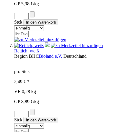
GP 5,98 €/kg
Stck
Rettich, weiß
Region
BHC
Bioland e.V.
Deutschland
pro Stck
2,49 € *
VE 0,28 kg
GP 8,89 €/kg
Stck