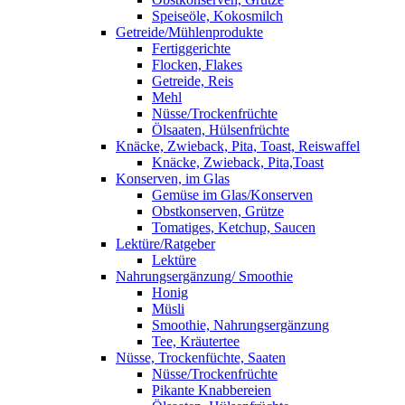
Speiseöle, Kokosmilch
Getreide/Mühlenprodukte
Fertiggerichte
Flocken, Flakes
Getreide, Reis
Mehl
Nüsse/Trockenfrüchte
Ölsaaten, Hülsenfrüchte
Knäcke, Zwieback, Pita, Toast, Reiswaffel
Knäcke, Zwieback, Pita,Toast
Konserven, im Glas
Gemüse im Glas/Konserven
Obstkonserven, Grütze
Tomatiges, Ketchup, Saucen
Lektüre/Ratgeber
Lektüre
Nahrungsergänzung/ Smoothie
Honig
Müsli
Smoothie, Nahrungsergänzung
Tee, Kräutertee
Nüsse, Trockenfüchte, Saaten
Nüsse/Trockenfrüchte
Pikante Knabbereien