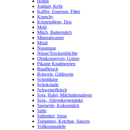
Honig
Joghurt, Kefir
Kaffee, Espresso, Filter
Krunchy
Körperpflege, Deo
Mehl
Milch, Buttermilch
Mineralwasser
Müsli
Nussmuse
Nüsse/Trockenfrüchte
Obstkonserven, Grütze
Pikante Knabbereien
Rindfleisch
Rotwein, Glühwein
Schnittkäse
Schokolade
Schweinefleisch
Soja, Hafer, Milchalternativen
Soja-, Allergikergetränke
Speiseöle, Kokosmilch
Säfte
Süßmittel, Sirup
Tomatiges, Ketchup, Saucen
Vollkornnudeln