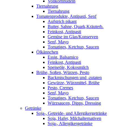
Vollkornnudeln
Tiernahrung
Tiernahrung
Tomatenprodukte, Antipasti, Senf
Aufstrich pikant
Butter, Sahne, Quark,Kräuterb.
Feinkost, Antipasti
Gemüse im Glas/Konserven
Senf, Mayo
Tomatiges, Ketchup, Saucen
Ölkännchen
Essig, Balsamico
Feinkost, Antipasti
Speiseöle, Kokosmilch
Brühe, Soßen, Würzen, Pesto
Backmischungen und -zutaten
Gewürze, Würzmittel, Brühe
Pesto, Cremes
Senf, Mayo
Tomatiges, Ketchup, Saucen
Würzsaucen, Dipps, Dressing
Getränke
Soja-, Getreide- und Allergikergetränke
Soja, Hafer, Milchalternativen
Soja-, Allergikergetränke