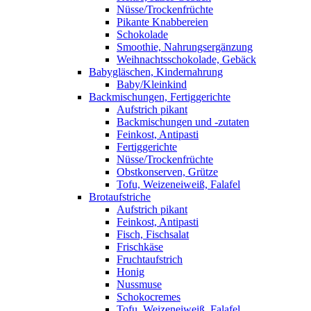
Nüsse/Trockenfrüchte
Pikante Knabbereien
Schokolade
Smoothie, Nahrungsergänzung
Weihnachtsschokolade, Gebäck
Babygläschen, Kindernahrung
Baby/Kleinkind
Backmischungen, Fertiggerichte
Aufstrich pikant
Backmischungen und -zutaten
Feinkost, Antipasti
Fertiggerichte
Nüsse/Trockenfrüchte
Obstkonserven, Grütze
Tofu, Weizeneiweiß, Falafel
Brotaufstriche
Aufstrich pikant
Feinkost, Antipasti
Fisch, Fischsalat
Frischkäse
Fruchtaufstrich
Honig
Nussmuse
Schokocremes
Tofu, Weizeneiweiß, Falafel