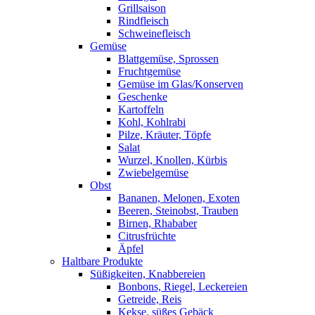
Grillsaison
Rindfleisch
Schweinefleisch
Gemüse
Blattgemüse, Sprossen
Fruchtgemüse
Gemüse im Glas/Konserven
Geschenke
Kartoffeln
Kohl, Kohlrabi
Pilze, Kräuter, Töpfe
Salat
Wurzel, Knollen, Kürbis
Zwiebelgemüse
Obst
Bananen, Melonen, Exoten
Beeren, Steinobst, Trauben
Birnen, Rhababer
Citrusfrüchte
Äpfel
Haltbare Produkte
Süßigkeiten, Knabbereien
Bonbons, Riegel, Leckereien
Getreide, Reis
Kekse, süßes Gebäck