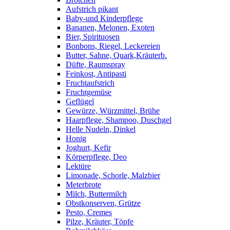
Aufstrich pikant
Baby-und Kinderpflege
Bananen, Melonen, Exoten
Bier, Spirituosen
Bonbons, Riegel, Leckereien
Butter, Sahne, Quark,Kräuterb.
Düfte, Raumspray
Feinkost, Antipasti
Fruchtaufstrich
Fruchtgemüse
Geflügel
Gewürze, Würzmittel, Brühe
Haarpflege, Shampoo, Duschgel
Helle Nudeln, Dinkel
Honig
Joghurt, Kefir
Körperpflege, Deo
Lektüre
Limonade, Schorle, Malzbier
Meterbrote
Milch, Buttermilch
Obstkonserven, Grütze
Pesto, Cremes
Pilze, Kräuter, Töpfe