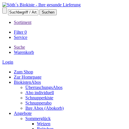
Sortiment
Filter
0
Service
Suche
Warenkorb
Login
Zum Shop
Zur Homepage
BiokistenAbos
ÜberraschungsAbos
Abo individuell
Schnupperkiste
Schnupperabo
Ihre Abos (Abokorb)
Angebote
Sommerglück
Weizen
Brötchen