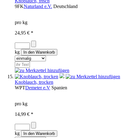
Knoblauch, frisch
9FK
Naturland e.V.
Deutschland
pro kg
24,95 € *
kg
Knoblauch, trocken
WPT
Demeter e.V
Spanien
pro kg
14,99 € *
kg