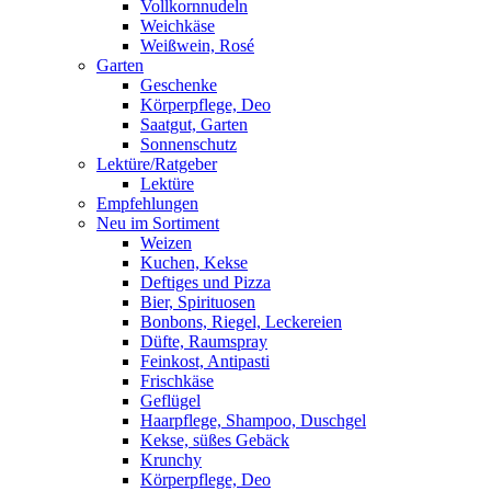
Vollkornnudeln
Weichkäse
Weißwein, Rosé
Garten
Geschenke
Körperpflege, Deo
Saatgut, Garten
Sonnenschutz
Lektüre/Ratgeber
Lektüre
Empfehlungen
Neu im Sortiment
Weizen
Kuchen, Kekse
Deftiges und Pizza
Bier, Spirituosen
Bonbons, Riegel, Leckereien
Düfte, Raumspray
Feinkost, Antipasti
Frischkäse
Geflügel
Haarpflege, Shampoo, Duschgel
Kekse, süßes Gebäck
Krunchy
Körperpflege, Deo