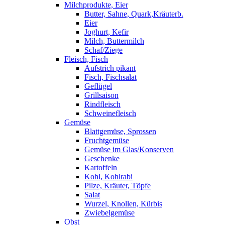
Milchprodukte, Eier
Butter, Sahne, Quark,Kräuterb.
Eier
Joghurt, Kefir
Milch, Buttermilch
Schaf/Ziege
Fleisch, Fisch
Aufstrich pikant
Fisch, Fischsalat
Geflügel
Grillsaison
Rindfleisch
Schweinefleisch
Gemüse
Blattgemüse, Sprossen
Fruchtgemüse
Gemüse im Glas/Konserven
Geschenke
Kartoffeln
Kohl, Kohlrabi
Pilze, Kräuter, Töpfe
Salat
Wurzel, Knollen, Kürbis
Zwiebelgemüse
Obst