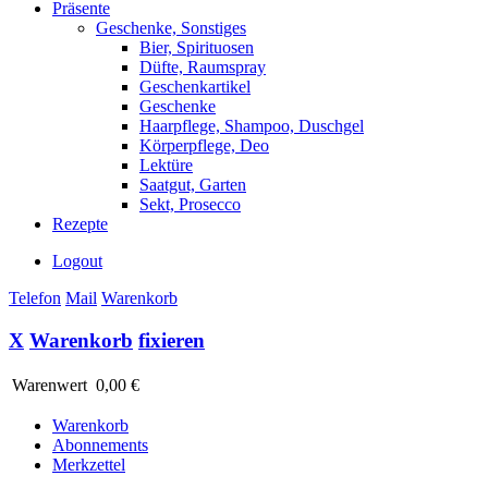
Präsente
Geschenke, Sonstiges
Bier, Spirituosen
Düfte, Raumspray
Geschenkartikel
Geschenke
Haarpflege, Shampoo, Duschgel
Körperpflege, Deo
Lektüre
Saatgut, Garten
Sekt, Prosecco
Rezepte
Logout
Telefon
Mail
Warenkorb
X
Warenkorb
fixieren
Warenwert
0,00 €
Warenkorb
Abonnements
Merkzettel