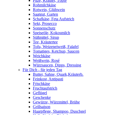
Pilze, Kräuter, Töpfe
Rohmilchkäse
Rotwein, Glühwein
Saatgut, Garten
Schafkäse, Feta Aufstrich
Sekt, Prosecco
Sonnenschutz
Speiseöle, Kokosmilch
Süßmittel, Sirup
Tee, Kräutertee
Tofu, Weizeneiweiß, Falafel
Tomatiges, Ketchup, Saucen
Weichkäse
Weißwein, Rosé
Würzsaucen, Dipps, Dressing
Für Dich - für jeden Tag
Butter, Sahne, Quark,Kräuterb.
Feinkost, Antipasti
Frischkäse
Fruchtaufstrich
Geflügel
Geschenke
Gewürze, Würzmittel, Brühe
Grillsaison
Haarpflege, Shampoo, Duschgel