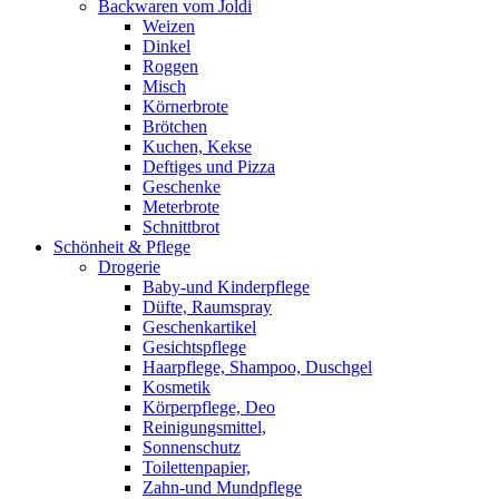
Backwaren vom Joldi
Weizen
Dinkel
Roggen
Misch
Körnerbrote
Brötchen
Kuchen, Kekse
Deftiges und Pizza
Geschenke
Meterbrote
Schnittbrot
Schönheit & Pflege
Drogerie
Baby-und Kinderpflege
Düfte, Raumspray
Geschenkartikel
Gesichtspflege
Haarpflege, Shampoo, Duschgel
Kosmetik
Körperpflege, Deo
Reinigungsmittel,
Sonnenschutz
Toilettenpapier,
Zahn-und Mundpflege