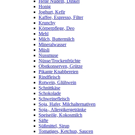
Helle Nudeln, Dinkel
Honig
Joghurt, Kefir
Kaffee, Espresso, Filter
Krunchy
Körperpflege, Deo
Mehl
Milch, Buttermilch
Mineralwasser
Müsli
Nussmuse
Nüsse/Trockenfrüchte
Obstkonserven, Grütze
Pikante Knabbereien
Rindfleisch
Rotwein, Glühwein
Schnittkäse
Schokolade
Schweinefleisch
Soja, Hafer, Milchalternativen
Soja-, Allergikergetränke
Speiseöle, Kokosmilch
Säfte
Süßmittel, Sirup
Tomatiges, Ketchup, Saucen