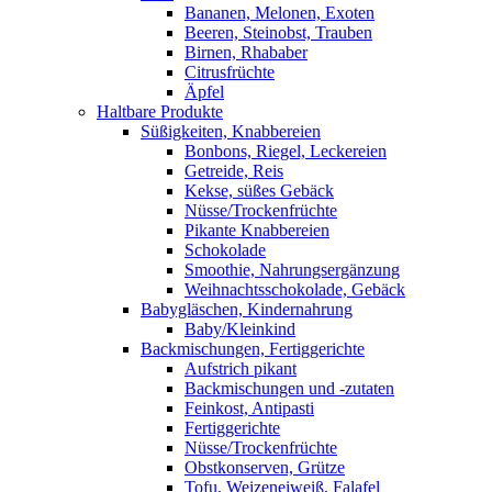
Bananen, Melonen, Exoten
Beeren, Steinobst, Trauben
Birnen, Rhababer
Citrusfrüchte
Äpfel
Haltbare Produkte
Süßigkeiten, Knabbereien
Bonbons, Riegel, Leckereien
Getreide, Reis
Kekse, süßes Gebäck
Nüsse/Trockenfrüchte
Pikante Knabbereien
Schokolade
Smoothie, Nahrungsergänzung
Weihnachtsschokolade, Gebäck
Babygläschen, Kindernahrung
Baby/Kleinkind
Backmischungen, Fertiggerichte
Aufstrich pikant
Backmischungen und -zutaten
Feinkost, Antipasti
Fertiggerichte
Nüsse/Trockenfrüchte
Obstkonserven, Grütze
Tofu, Weizeneiweiß, Falafel