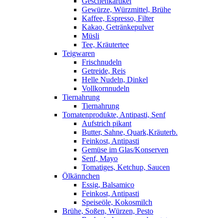
Geschenkartikel
Gewürze, Würzmittel, Brühe
Kaffee, Espresso, Filter
Kakao, Getränkepulver
Müsli
Tee, Kräutertee
Teigwaren
Frischnudeln
Getreide, Reis
Helle Nudeln, Dinkel
Vollkornnudeln
Tiernahrung
Tiernahrung
Tomatenprodukte, Antipasti, Senf
Aufstrich pikant
Butter, Sahne, Quark,Kräuterb.
Feinkost, Antipasti
Gemüse im Glas/Konserven
Senf, Mayo
Tomatiges, Ketchup, Saucen
Ölkännchen
Essig, Balsamico
Feinkost, Antipasti
Speiseöle, Kokosmilch
Brühe, Soßen, Würzen, Pesto