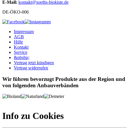
E-Mail:
kontakt@soeths-biokiste.de
DE-ÖKO-006
Impressum
AGB
Hilfe
Kontakt
Service
&nbsbp;
Vertrag jetzt kündigen
Vertrag widerrufen
Wir führen bevorzugt Produkte aus der Region und
von folgenden Anbauverbänden
Info zu Cookies