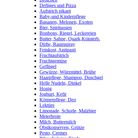
Deftiges und Pizza
Aufstrich pikant
Baby-und Kinderpflege
Bananen, Melonen, Exoten
Bier, Spirituosen
Bonbons, Riegel, Leckereien
Butter, Sahne, Quark,Kräuterb.
Düfte, Raumspray
Feinkost, Antipasti
Fruchtaufstrich
Fruchtgemüse
Geflügel
Gewürze, Würzmittel, Brühe
Haarpflege, Shampoo, Duschgel
Helle Nudeln, Dinkel
Honig
Joghurt, Kefir
Körperpflege, Deo
Lektüre
Limonade, Schorle, Malzbier
Meterbrote
Milch, Buttermilch
Obstkonserven, Grütze
Pesto, Cremes