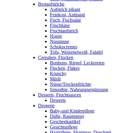
Brotaufstriche
Aufstrich pikant
Feinkost, Antipasti
Fisch, Fischsalat
Frischkäse
Fruchtaufstrich
Honig
Nussmuse
Schokocremes
Tofu, Weizeneiweiß, Falafel
Cerealien, Flocken
Bonbons, Riegel, Leckereien
Flocken, Flakes
Krunchy
Müsli
Nüsse/Trockenfrüchte
Smoothie, Nahrungsergänzung
Desserts, Fruchtsaucen
Desserts
Drogerie
Baby-und Kinderpflege
Düfte, Raumspray
Geschenkartikel
Gesichtspflege
Haarpflege, Shampoo, Duschgel