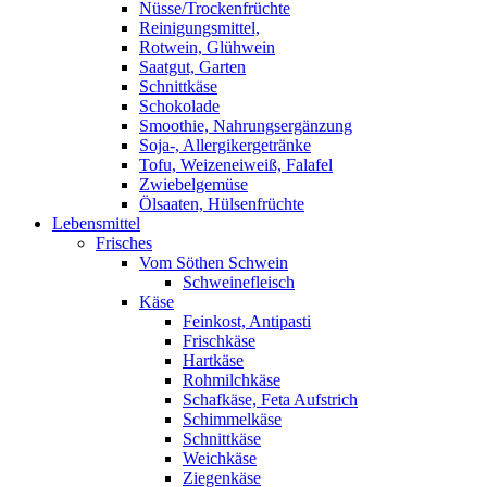
Nüsse/Trockenfrüchte
Reinigungsmittel,
Rotwein, Glühwein
Saatgut, Garten
Schnittkäse
Schokolade
Smoothie, Nahrungsergänzung
Soja-, Allergikergetränke
Tofu, Weizeneiweiß, Falafel
Zwiebelgemüse
Ölsaaten, Hülsenfrüchte
Lebensmittel
Frisches
Vom Söthen Schwein
Schweinefleisch
Käse
Feinkost, Antipasti
Frischkäse
Hartkäse
Rohmilchkäse
Schafkäse, Feta Aufstrich
Schimmelkäse
Schnittkäse
Weichkäse
Ziegenkäse