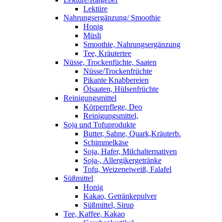
Lektüre
Nahrungsergänzung/ Smoothie
Honig
Müsli
Smoothie, Nahrungsergänzung
Tee, Kräutertee
Nüsse, Trockenfüchte, Saaten
Nüsse/Trockenfrüchte
Pikante Knabbereien
Ölsaaten, Hülsenfrüchte
Reinigungsmittel
Körperpflege, Deo
Reinigungsmittel,
Soja und Tofuprodukte
Butter, Sahne, Quark,Kräuterb.
Schimmelkäse
Soja, Hafer, Milchalternativen
Soja-, Allergikergetränke
Tofu, Weizeneiweiß, Falafel
Süßmittel
Honig
Kakao, Getränkepulver
Süßmittel, Sirup
Tee, Kaffee, Kakao