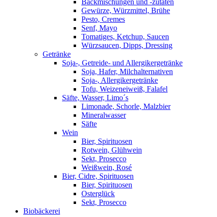
Backmischungen und -zutaten
Gewürze, Würzmittel, Brühe
Pesto, Cremes
Senf, Mayo
Tomatiges, Ketchup, Saucen
Würzsaucen, Dipps, Dressing
Getränke
Soja-, Getreide- und Allergikergetränke
Soja, Hafer, Milchalternativen
Soja-, Allergikergetränke
Tofu, Weizeneiweiß, Falafel
Säfte, Wasser, Limo´s
Limonade, Schorle, Malzbier
Mineralwasser
Säfte
Wein
Bier, Spirituosen
Rotwein, Glühwein
Sekt, Prosecco
Weißwein, Rosé
Bier, Cidre, Spirituosen
Bier, Spirituosen
Osterglück
Sekt, Prosecco
Biobäckerei