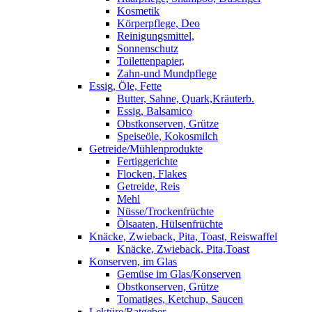
Kosmetik
Körperpflege, Deo
Reinigungsmittel,
Sonnenschutz
Toilettenpapier,
Zahn-und Mundpflege
Essig, Öle, Fette
Butter, Sahne, Quark,Kräuterb.
Essig, Balsamico
Obstkonserven, Grütze
Speiseöle, Kokosmilch
Getreide/Mühlenprodukte
Fertiggerichte
Flocken, Flakes
Getreide, Reis
Mehl
Nüsse/Trockenfrüchte
Ölsaaten, Hülsenfrüchte
Knäcke, Zwieback, Pita, Toast, Reiswaffel
Knäcke, Zwieback, Pita,Toast
Konserven, im Glas
Gemüse im Glas/Konserven
Obstkonserven, Grütze
Tomatiges, Ketchup, Saucen
Lektüre/Ratgeber