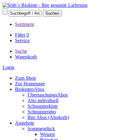
Sortiment
Filter
0
Service
Suche
Warenkorb
Login
Zum Shop
Zur Homepage
BiokistenAbos
ÜberraschungsAbos
Abo individuell
Schnupperkiste
Schnupperabo
Ihre Abos (Abokorb)
Angebote
Sommerglück
Weizen
Brötchen