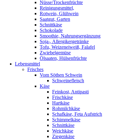
Nüsse/Trockenfrüchte
Reinigungsmittel,
Rotwein, Glühwein
Saatgut, Garten
Schnittkäse
Schokolade
Smoothie, Nahrungsergänzung
Soja-, Allergikergetränke
Tofu, Weizeneiweiß, Falafel
Zwiebelgemüse
Ölsaaten, Hülsenfrüchte
Lebensmittel
Frisches
Vom Söthen Schwein
Schweinefleisch
Käse
Feinkost, Antipasti
Frischkäse
Hartkäse
Rohmilchkäse
Schafkäse, Feta Aufstrich
Schimmelkäse
Schnittkäse
Weichkäse
Ziegenkäse