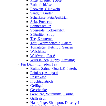
Pilze, Kräuter, Töpfe
Rohmilchkäse
Rotwein, Glühwein
Saatgut, Garten
Schafkäse, Feta Aufstrich
Sekt, Prosecco
Sonnenschutz
Speiseöle, Kokosmilch
Süßmittel, Sirup
Tee, Kräutertee
Tofu, Weizeneiweiß, Falafel
Tomatiges, Ketchup, Saucen
Weichkäse
Weißwein, Rosé
Würzsaucen, Dipps, Dressing
Für Dich - für jeden Tag
Butter, Sahne, Quark,Kräuterb.
Feinkost, Antipasti
Frischkäse
Fruchtaufstrich
Geflügel
Geschenke
Gewürze, Würzmittel, Brühe
Grillsaison
Haarpflege, Shampoo, Duschgel