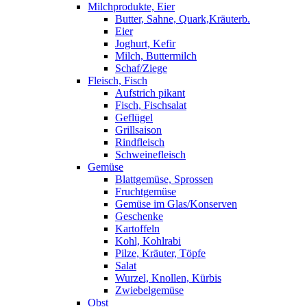
Milchprodukte, Eier
Butter, Sahne, Quark,Kräuterb.
Eier
Joghurt, Kefir
Milch, Buttermilch
Schaf/Ziege
Fleisch, Fisch
Aufstrich pikant
Fisch, Fischsalat
Geflügel
Grillsaison
Rindfleisch
Schweinefleisch
Gemüse
Blattgemüse, Sprossen
Fruchtgemüse
Gemüse im Glas/Konserven
Geschenke
Kartoffeln
Kohl, Kohlrabi
Pilze, Kräuter, Töpfe
Salat
Wurzel, Knollen, Kürbis
Zwiebelgemüse
Obst