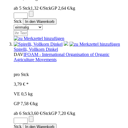
ab 5 Stck
1,32 €/Stck
GP 2,64 €/kg
Stck
Spirelli, Vollkorn Dinkel
DAV
IFOAM - International Organisation of Organic
Agriculture Movements
pro Stck
3,79 € *
VE 0,5 kg
GP 7,58 €/kg
ab 6 Stck
3,60 €/Stck
GP 7,20 €/kg
Stck