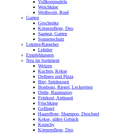
Vollkornnudeln
Weichkäse
Weißwein, Rosé
Garten
Geschenke
Körperpflege, Deo
Saatgut, Garten
Sonnenschutz
Lektüre/Ratgeber
Lektüre
Empfehlungen
Neu im Sortiment
Weizen
Kuchen, Kekse
Deftiges und Pizza
Bier, Spirituosen
Bonbons, Riegel, Leckereien
Düfte, Raumspray
Feinkost, Antipasti
Frischkäse
Geflügel
Haarpflege, Shampoo, Duschgel
Kekse, süßes Gebäck
Krunchy
Körperpflege, Deo