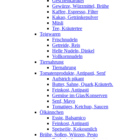
Geschenkartikel
Gewürze, Würzmittel, Brühe
Kaffee, Espresso, Filter
Kakao, Getränkepulver
Müsli
Tee, Kräutertee
Teigwaren
Frischnudeln
Getreide, Reis
Helle Nudeln, Dinkel
Vollkornnudeln
Tiernahrung
Tiernahrung
Tomatenprodukte, Antipasti, Senf
Aufstrich pikant
Butter, Sahne, Quark,Kräuterb.
Feinkost, Antipasti
Gemüse im Glas/Konserven
Senf, Mayo
Tomatiges, Ketchup, Saucen
Ölkännchen
Essig, Balsamico
Feinkost, Antipasti
Speiseöle, Kokosmilch
Brühe, Soßen, Würzen, Pesto