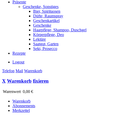
Präsente
Geschenke, Sonstiges
Bier, Spirituosen
Düfte, Raumspray
Geschenkartikel
Geschenke
Haarpflege, Shampoo, Duschgel
Körperpflege, Deo
Lektüre
Saatgut, Garten
Sekt, Prosecco
Rezepte
Logout
Telefon
Mail
Warenkorb
X
Warenkorb
fixieren
Warenwert
0,00 €
Warenkorb
Abonnements
Merkzettel