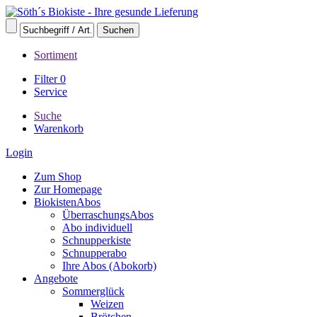
Sortiment
Filter
0
Service
Suche
Warenkorb
Login
Zum Shop
Zur Homepage
BiokistenAbos
ÜberraschungsAbos
Abo individuell
Schnupperkiste
Schnupperabo
Ihre Abos (Abokorb)
Angebote
Sommerglück
Weizen
Brötchen