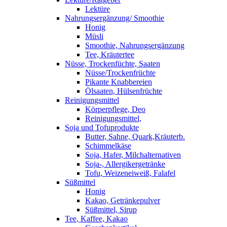
Lektüre
Nahrungsergänzung/ Smoothie
Honig
Müsli
Smoothie, Nahrungsergänzung
Tee, Kräutertee
Nüsse, Trockenfüchte, Saaten
Nüsse/Trockenfrüchte
Pikante Knabbereien
Ölsaaten, Hülsenfrüchte
Reinigungsmittel
Körperpflege, Deo
Reinigungsmittel,
Soja und Tofuprodukte
Butter, Sahne, Quark,Kräuterb.
Schimmelkäse
Soja, Hafer, Milchalternativen
Soja-, Allergikergetränke
Tofu, Weizeneiweiß, Falafel
Süßmittel
Honig
Kakao, Getränkepulver
Süßmittel, Sirup
Tee, Kaffee, Kakao