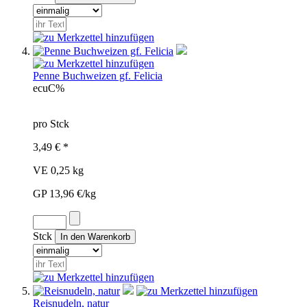
Penne Buchweizen gf. Felicia
ecu
C%
pro Stck
3,49 € *
VE 0,25 kg
GP 13,96 €/kg
Stck
Reisnudeln, natur