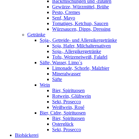
Backmischungen und -zutaten
Gewürze, Würzmittel, Brühe
Pesto, Cremes
Senf, Mayo
Tomatiges, Ketchup, Saucen
Würzsaucen, Dipps, Dressing
Getränke
Soja-, Getreide- und Allergikergetränke
Soja, Hafer, Milchalternativen
Soja-, Allergikergetränke
Tofu, Weizeneiweiß, Falafel
Säfte, Wasser, Limo´s
Limonade, Schorle, Malzbier
Mineralwasser
Säfte
Wein
Bier, Spirituosen
Rotwein, Glühwein
Sekt, Prosecco
Weißwein, Rosé
Bier, Cidre, Spirituosen
Bier, Spirituosen
Osterglück
Sekt, Prosecco
Biobäckerei