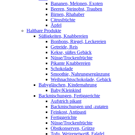
Bananen, Melonen, Exoten
Beeren, Steinobst, Trauben
Birnen, Rhababer
Citrusfrüchte
Äpfel
Haltbare Produkte
Süßigkeiten, Knabbereien
Bonbons, Riegel, Leckereien
Getreide, Reis
Kekse, süßes Gebäck
Nüsse/Trockenfrüchte
Pikante Knabbereien
Schokolade
Smoothie, Nahrungsergänzung
Weihnachtsschokolade, Gebäck
Babygläschen, Kindernahrung
Baby/Kleinkind
Backmischungen, Fertiggerichte
Aufstrich pikant
Backmischungen und -zutaten
Feinkost, Antipasti
Fertiggerichte
Nüsse/Trockenfrüchte
Obstkonserven, Grütze
Tofu, Weizeneiweiß, Falafel