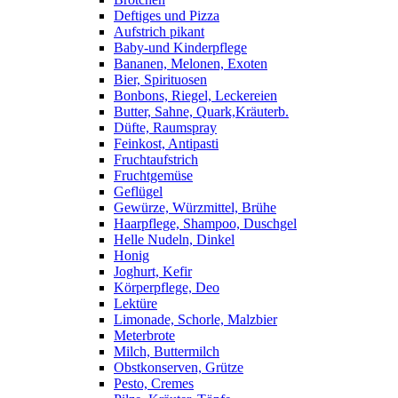
Deftiges und Pizza
Aufstrich pikant
Baby-und Kinderpflege
Bananen, Melonen, Exoten
Bier, Spirituosen
Bonbons, Riegel, Leckereien
Butter, Sahne, Quark,Kräuterb.
Düfte, Raumspray
Feinkost, Antipasti
Fruchtaufstrich
Fruchtgemüse
Geflügel
Gewürze, Würzmittel, Brühe
Haarpflege, Shampoo, Duschgel
Helle Nudeln, Dinkel
Honig
Joghurt, Kefir
Körperpflege, Deo
Lektüre
Limonade, Schorle, Malzbier
Meterbrote
Milch, Buttermilch
Obstkonserven, Grütze
Pesto, Cremes