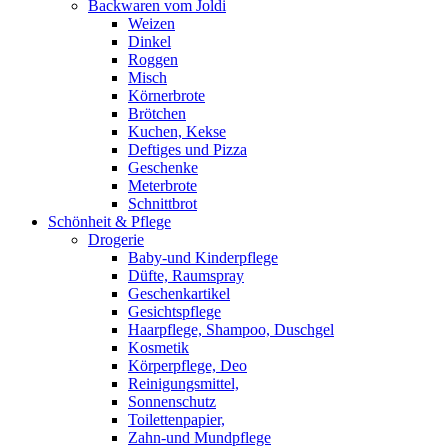
Backwaren vom Joldi
Weizen
Dinkel
Roggen
Misch
Körnerbrote
Brötchen
Kuchen, Kekse
Deftiges und Pizza
Geschenke
Meterbrote
Schnittbrot
Schönheit & Pflege
Drogerie
Baby-und Kinderpflege
Düfte, Raumspray
Geschenkartikel
Gesichtspflege
Haarpflege, Shampoo, Duschgel
Kosmetik
Körperpflege, Deo
Reinigungsmittel,
Sonnenschutz
Toilettenpapier,
Zahn-und Mundpflege