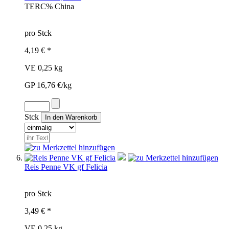
TER
C%
China
pro Stck
4,19 € *
VE 0,25 kg
GP 16,76 €/kg
Stck
Reis Penne VK gf Felicia
pro Stck
3,49 € *
VE 0,25 kg