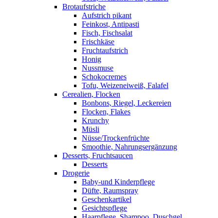
Brotaufstriche
Aufstrich pikant
Feinkost, Antipasti
Fisch, Fischsalat
Frischkäse
Fruchtaufstrich
Honig
Nussmuse
Schokocremes
Tofu, Weizeneiweiß, Falafel
Cerealien, Flocken
Bonbons, Riegel, Leckereien
Flocken, Flakes
Krunchy
Müsli
Nüsse/Trockenfrüchte
Smoothie, Nahrungsergänzung
Desserts, Fruchtsaucen
Desserts
Drogerie
Baby-und Kinderpflege
Düfte, Raumspray
Geschenkartikel
Gesichtspflege
Haarpflege, Shampoo, Duschgel