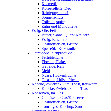
Kosmetik
Körperpflege, Deo
Reinigungsmittel,
Sonnenschutz
Toilettenpapier,
Zahn-und Mundpflege
Essig, Öle, Fette
Butter, Sahne, Quark,Kräuterb.
Essig, Balsamico
Obstkonserven, Grütze
Speiseöle, Kokosmilch
Getreide/Mühlenprodukte
Fertiggerichte
Flocken, Flakes
Getreide, Reis
Mehl
Nüsse/Trockenfrüchte
Ölsaaten, Hülsenfrüchte
Knäcke, Zwieback, Pita, Toast, Reiswaffel
Knäcke, Zwieback, Pita,Toast
Konserven, im Glas
Gemüse im Glas/Konserven
Obstkonserven, Grütze
Tomatiges, Ketchup, Saucen
Lektüre/Ratgeber