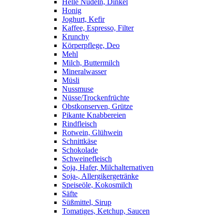
Helle Nudeln, Dinkel
Honig
Joghurt, Kefir
Kaffee, Espresso, Filter
Krunchy
Körperpflege, Deo
Mehl
Milch, Buttermilch
Mineralwasser
Müsli
Nussmuse
Nüsse/Trockenfrüchte
Obstkonserven, Grütze
Pikante Knabbereien
Rindfleisch
Rotwein, Glühwein
Schnittkäse
Schokolade
Schweinefleisch
Soja, Hafer, Milchalternativen
Soja-, Allergikergetränke
Speiseöle, Kokosmilch
Säfte
Süßmittel, Sirup
Tomatiges, Ketchup, Saucen