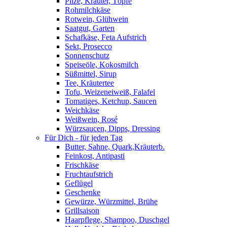
Pilze, Kräuter, Töpfe
Rohmilchkäse
Rotwein, Glühwein
Saatgut, Garten
Schafkäse, Feta Aufstrich
Sekt, Prosecco
Sonnenschutz
Speiseöle, Kokosmilch
Süßmittel, Sirup
Tee, Kräutertee
Tofu, Weizeneiweiß, Falafel
Tomatiges, Ketchup, Saucen
Weichkäse
Weißwein, Rosé
Würzsaucen, Dipps, Dressing
Für Dich - für jeden Tag
Butter, Sahne, Quark,Kräuterb.
Feinkost, Antipasti
Frischkäse
Fruchtaufstrich
Geflügel
Geschenke
Gewürze, Würzmittel, Brühe
Grillsaison
Haarpflege, Shampoo, Duschgel