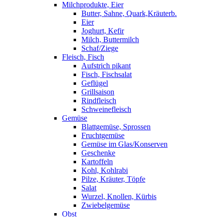
Milchprodukte, Eier
Butter, Sahne, Quark,Kräuterb.
Eier
Joghurt, Kefir
Milch, Buttermilch
Schaf/Ziege
Fleisch, Fisch
Aufstrich pikant
Fisch, Fischsalat
Geflügel
Grillsaison
Rindfleisch
Schweinefleisch
Gemüse
Blattgemüse, Sprossen
Fruchtgemüse
Gemüse im Glas/Konserven
Geschenke
Kartoffeln
Kohl, Kohlrabi
Pilze, Kräuter, Töpfe
Salat
Wurzel, Knollen, Kürbis
Zwiebelgemüse
Obst