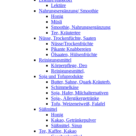
Lektüre
Nahrungsergänzung/ Smoothie
Honig
Müsli
Smoothie, Nahrungsergänzung
Tee, Kräutertee
Nüsse, Trockenfüchte, Saaten
Nüsse/Trockenfrüchte
Pikante Knabbereien
Ölsaaten, Hülsenfrüchte
Reinigungsmittel
Körperpflege, Deo
Reinigungsmittel,
Soja und Tofuprodukte
Butter, Sahne, Quark,Kräuterb.
Schimmelkäse
Soja, Hafer, Milchalternativen
Soja-, Allergikergetränke
Tofu, Weizeneiweiß, Falafel
Süßmittel
Honig
Kakao, Getränkepulver
Süßmittel, Sirup
Tee, Kaffee, Kakao