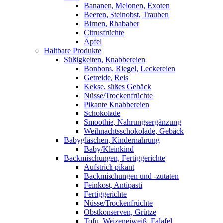
Bananen, Melonen, Exoten
Beeren, Steinobst, Trauben
Birnen, Rhababer
Citrusfrüchte
Äpfel
Haltbare Produkte
Süßigkeiten, Knabbereien
Bonbons, Riegel, Leckereien
Getreide, Reis
Kekse, süßes Gebäck
Nüsse/Trockenfrüchte
Pikante Knabbereien
Schokolade
Smoothie, Nahrungsergänzung
Weihnachtsschokolade, Gebäck
Babygläschen, Kindernahrung
Baby/Kleinkind
Backmischungen, Fertiggerichte
Aufstrich pikant
Backmischungen und -zutaten
Feinkost, Antipasti
Fertiggerichte
Nüsse/Trockenfrüchte
Obstkonserven, Grütze
Tofu, Weizeneiweiß, Falafel