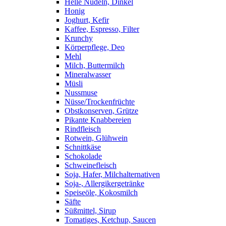
Helle Nudeln, Dinkel
Honig
Joghurt, Kefir
Kaffee, Espresso, Filter
Krunchy
Körperpflege, Deo
Mehl
Milch, Buttermilch
Mineralwasser
Müsli
Nussmuse
Nüsse/Trockenfrüchte
Obstkonserven, Grütze
Pikante Knabbereien
Rindfleisch
Rotwein, Glühwein
Schnittkäse
Schokolade
Schweinefleisch
Soja, Hafer, Milchalternativen
Soja-, Allergikergetränke
Speiseöle, Kokosmilch
Säfte
Süßmittel, Sirup
Tomatiges, Ketchup, Saucen