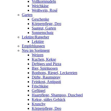
Vollkornnudeln
Weichkäse
Weißwein, Rosé
Garten
Geschenke
Körperpflege, Deo
Saatgut, Garten
Sonnenschutz
Lektüre/Ratgeber
Lektüre
Empfehlungen
Neu im Sortiment
Weizen
Kuchen, Kekse
Deftiges und Pizza
Bier, Spirituosen
Bonbons, Riegel, Leckereien
Düfte, Raumspray
Feinkost, Antipasti
Frischkäse
Geflügel
Haarpflege, Shampoo, Duschgel
Kekse, süßes Gebäck
Krunchy
Körperpflege, Deo