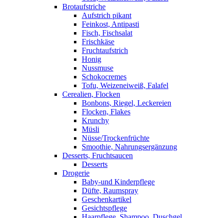
Brotaufstriche
Aufstrich pikant
Feinkost, Antipasti
Fisch, Fischsalat
Frischkäse
Fruchtaufstrich
Honig
Nussmuse
Schokocremes
Tofu, Weizeneiweiß, Falafel
Cerealien, Flocken
Bonbons, Riegel, Leckereien
Flocken, Flakes
Krunchy
Müsli
Nüsse/Trockenfrüchte
Smoothie, Nahrungsergänzung
Desserts, Fruchtsaucen
Desserts
Drogerie
Baby-und Kinderpflege
Düfte, Raumspray
Geschenkartikel
Gesichtspflege
Haarpflege, Shampoo, Duschgel