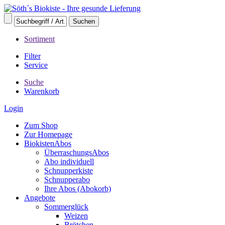
Sortiment
Filter
Service
Suche
Warenkorb
Login
Zum Shop
Zur Homepage
BiokistenAbos
ÜberraschungsAbos
Abo individuell
Schnupperkiste
Schnupperabo
Ihre Abos (Abokorb)
Angebote
Sommerglück
Weizen
Brötchen