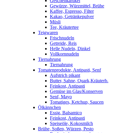
Geschenkartikel
Gewürze, Würzmittel, Brühe
Kaffee, Espresso, Filter
Kakao, Getränkepulver
Müsli
Tee, Kräutertee
Teigwaren
Frischnudeln
Getreide, Reis
Helle Nudeln, Dinkel
Vollkornnudeln
Tiernahrung
Tiernahrung
Tomatenprodukte, Antipasti, Senf
Aufstrich pikant
Butter, Sahne, Quark,Kräuterb.
Feinkost, Antipasti
Gemüse im Glas/Konserven
Senf, Mayo
Tomatiges, Ketchup, Saucen
Ölkännchen
Essig, Balsamico
Feinkost, Antipasti
Speiseöle, Kokosmilch
Brühe, Soßen, Würzen, Pesto