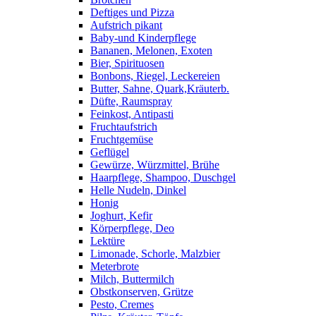
Deftiges und Pizza
Aufstrich pikant
Baby-und Kinderpflege
Bananen, Melonen, Exoten
Bier, Spirituosen
Bonbons, Riegel, Leckereien
Butter, Sahne, Quark,Kräuterb.
Düfte, Raumspray
Feinkost, Antipasti
Fruchtaufstrich
Fruchtgemüse
Geflügel
Gewürze, Würzmittel, Brühe
Haarpflege, Shampoo, Duschgel
Helle Nudeln, Dinkel
Honig
Joghurt, Kefir
Körperpflege, Deo
Lektüre
Limonade, Schorle, Malzbier
Meterbrote
Milch, Buttermilch
Obstkonserven, Grütze
Pesto, Cremes