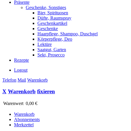
Präsente
Geschenke, Sonstiges
Bier, Spirituosen
Düfte, Raumspray
Geschenkartikel
Geschenke
Haarpflege, Shampoo, Duschgel
Körperpflege, Deo
Lektüre
Saatgut, Garten
Sekt, Prosecco
Rezepte
Logout
Telefon
Mail
Warenkorb
X
Warenkorb
fixieren
Warenwert
0,00 €
Warenkorb
Abonnements
Merkzettel