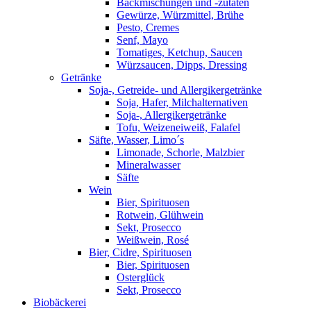
Backmischungen und -zutaten
Gewürze, Würzmittel, Brühe
Pesto, Cremes
Senf, Mayo
Tomatiges, Ketchup, Saucen
Würzsaucen, Dipps, Dressing
Getränke
Soja-, Getreide- und Allergikergetränke
Soja, Hafer, Milchalternativen
Soja-, Allergikergetränke
Tofu, Weizeneiweiß, Falafel
Säfte, Wasser, Limo´s
Limonade, Schorle, Malzbier
Mineralwasser
Säfte
Wein
Bier, Spirituosen
Rotwein, Glühwein
Sekt, Prosecco
Weißwein, Rosé
Bier, Cidre, Spirituosen
Bier, Spirituosen
Osterglück
Sekt, Prosecco
Biobäckerei