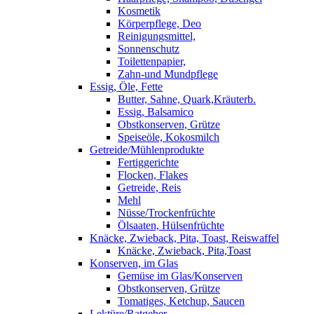
Kosmetik
Körperpflege, Deo
Reinigungsmittel,
Sonnenschutz
Toilettenpapier,
Zahn-und Mundpflege
Essig, Öle, Fette
Butter, Sahne, Quark,Kräuterb.
Essig, Balsamico
Obstkonserven, Grütze
Speiseöle, Kokosmilch
Getreide/Mühlenprodukte
Fertiggerichte
Flocken, Flakes
Getreide, Reis
Mehl
Nüsse/Trockenfrüchte
Ölsaaten, Hülsenfrüchte
Knäcke, Zwieback, Pita, Toast, Reiswaffel
Knäcke, Zwieback, Pita,Toast
Konserven, im Glas
Gemüse im Glas/Konserven
Obstkonserven, Grütze
Tomatiges, Ketchup, Saucen
Lektüre/Ratgeber