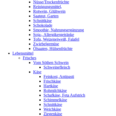
Nüsse/Trockenfrüchte
Reinigungsmittel,
Rotwein, Glühwein
Saatgut, Garten
Schnittkäse
Schokolade
Smoothie, Nahrungsergänzung
Soja-, Allergikergetränke
Tofu, Weizeneiweiß, Falafel
Zwiebelgemüse
Ölsaaten, Hülsenfrüchte
Lebensmittel
Frisches
Vom Söthen Schwein
Schweinefleisch
Käse
Feinkost, Antipasti
Frischkäse
Hartkäse
Rohmilchkäse
Schafkäse, Feta Aufstrich
Schimmelkäse
Schnittkäse
Weichkäse
Ziegenkäse