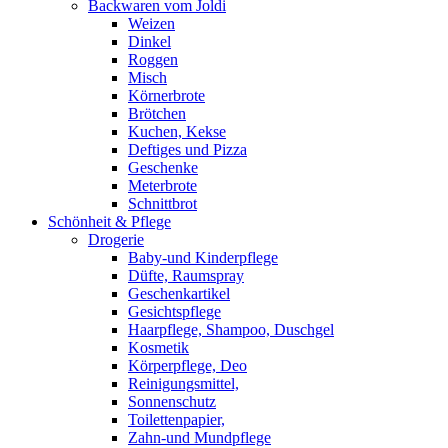
Backwaren vom Joldi
Weizen
Dinkel
Roggen
Misch
Körnerbrote
Brötchen
Kuchen, Kekse
Deftiges und Pizza
Geschenke
Meterbrote
Schnittbrot
Schönheit & Pflege
Drogerie
Baby-und Kinderpflege
Düfte, Raumspray
Geschenkartikel
Gesichtspflege
Haarpflege, Shampoo, Duschgel
Kosmetik
Körperpflege, Deo
Reinigungsmittel,
Sonnenschutz
Toilettenpapier,
Zahn-und Mundpflege