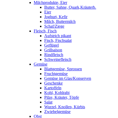
Milchprodukte, Eier
Butter, Sahne, Quark,Kräuterb.
Eier
Joghurt, Kefir
Milch, Buttermilch
Schaf/Ziege
Fleisch, Fisch
Aufstrich pikant
Fisch, Fischsalat
Geflügel
Grillsaison
Rindfleisch
Schweinefleisch
Gemüse
Blattgemüse, Sprossen
Fruchtgemüse
Gemüse im Glas/Konserven
Geschenke
Kartoffeln
Kohl, Kohlrabi
Pilze, Kräuter, Töpfe
Salat
Wurzel, Knollen, Kürbis
Zwiebelgemüse
Obst