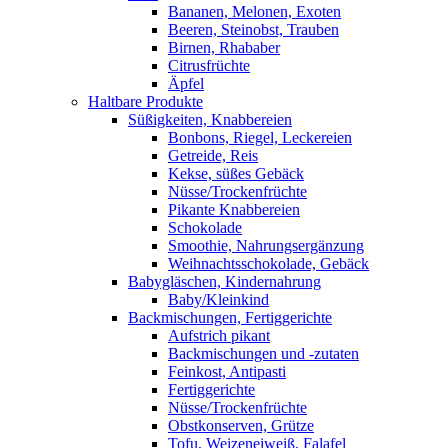
Bananen, Melonen, Exoten
Beeren, Steinobst, Trauben
Birnen, Rhababer
Citrusfrüchte
Äpfel
Haltbare Produkte
Süßigkeiten, Knabbereien
Bonbons, Riegel, Leckereien
Getreide, Reis
Kekse, süßes Gebäck
Nüsse/Trockenfrüchte
Pikante Knabbereien
Schokolade
Smoothie, Nahrungsergänzung
Weihnachtsschokolade, Gebäck
Babygläschen, Kindernahrung
Baby/Kleinkind
Backmischungen, Fertiggerichte
Aufstrich pikant
Backmischungen und -zutaten
Feinkost, Antipasti
Fertiggerichte
Nüsse/Trockenfrüchte
Obstkonserven, Grütze
Tofu, Weizeneiweiß, Falafel