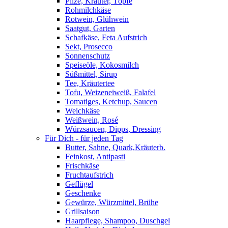
Pilze, Kräuter, Töpfe
Rohmilchkäse
Rotwein, Glühwein
Saatgut, Garten
Schafkäse, Feta Aufstrich
Sekt, Prosecco
Sonnenschutz
Speiseöle, Kokosmilch
Süßmittel, Sirup
Tee, Kräutertee
Tofu, Weizeneiweiß, Falafel
Tomatiges, Ketchup, Saucen
Weichkäse
Weißwein, Rosé
Würzsaucen, Dipps, Dressing
Für Dich - für jeden Tag
Butter, Sahne, Quark,Kräuterb.
Feinkost, Antipasti
Frischkäse
Fruchtaufstrich
Geflügel
Geschenke
Gewürze, Würzmittel, Brühe
Grillsaison
Haarpflege, Shampoo, Duschgel