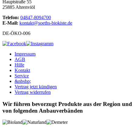
Hauptstraße 55
25885 Ahrenviöl
Telefon:
04847-8094700
E-Mail:
kontakt@soeths-biokiste.de
DE-ÖKO-006
Impressum
AGB
Hilfe
Kontakt
Service
&nbsbp;
Vertrag jetzt kündigen
Vertrag widerrufen
Wir führen bevorzugt Produkte aus der Region und
von folgenden Anbauverbänden