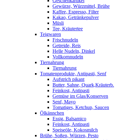
Geschenkartikel
Gewürze, Würzmittel, Brühe
Kaffee, Espresso, Filter
Kakao, Getränkepulver
Müsli
Tee, Kräutertee
Teigwaren
Frischnudeln
Getreide, Reis
Helle Nudeln, Dinkel
Vollkornnudeln
Tiernahrung
Tiernahrung
Tomatenprodukte, Antipasti, Senf
Aufstrich pikant
Butter, Sahne, Quark,Kräuterb.
Feinkost, Antipasti
Gemüse im Glas/Konserven
Senf, Mayo
Tomatiges, Ketchup, Saucen
Ölkännchen
Essig, Balsamico
Feinkost, Antipasti
Speiseöle, Kokosmilch
Brühe, Soßen, Würzen, Pesto