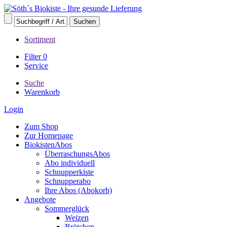
Sortiment
Filter
0
Service
Suche
Warenkorb
Login
Zum Shop
Zur Homepage
BiokistenAbos
ÜberraschungsAbos
Abo individuell
Schnupperkiste
Schnupperabo
Ihre Abos (Abokorb)
Angebote
Sommerglück
Weizen
Brötchen