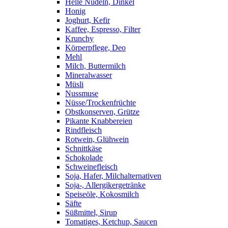
Helle Nudeln, Dinkel
Honig
Joghurt, Kefir
Kaffee, Espresso, Filter
Krunchy
Körperpflege, Deo
Mehl
Milch, Buttermilch
Mineralwasser
Müsli
Nussmuse
Nüsse/Trockenfrüchte
Obstkonserven, Grütze
Pikante Knabbereien
Rindfleisch
Rotwein, Glühwein
Schnittkäse
Schokolade
Schweinefleisch
Soja, Hafer, Milchalternativen
Soja-, Allergikergetränke
Speiseöle, Kokosmilch
Säfte
Süßmittel, Sirup
Tomatiges, Ketchup, Saucen