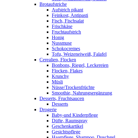
Brotaufstriche
Aufstrich pikant
Feinkost, Antipasti
Fisch, Fischsalat
Frischkäse
Fruchtaufstrich
Honig
Nussmuse
Schokocremes
Tofu, Weizeneiweiß, Falafel
Cerealien, Flocken
Bonbons, Riegel, Leckereien
Flocken, Flakes
Krunchy
Müsli
Nüsse/Trockenfrüchte
Smoothie, Nahrungsergänzung
Desserts, Fruchtsaucen
Desserts
Drogerie
Baby-und Kinderpflege
Düfte, Raumspray
Geschenkartikel
Gesichtspflege
Haarpflege, Shampoo, Duschgel