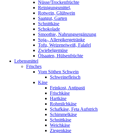
Nüsse/Trockenfrüchte
Reinigungsmittel,
Rotwein, Glühwein
Saatgut, Garten
Schnittkäse
Schokolade
Smoothie, Nahrungsergänzung
Soja-, Allergikergetränke
Tofu, Weizeneiweiß, Falafel
Zwiebelgemüse
Ölsaaten, Hülsenfrüchte
Lebensmittel
Frisches
Vom Söthen Schwein
Schweinefleisch
Käse
Feinkost, Antipasti
Frischkäse
Hartkäse
Rohmilchkäse
Schafkäse, Feta Aufstrich
Schimmelkäse
Schnittkäse
Weichkäse
Ziegenkäse