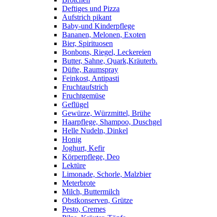
Deftiges und Pizza
Aufstrich pikant
Baby-und Kinderpflege
Bananen, Melonen, Exoten
Bier, Spirituosen
Bonbons, Riegel, Leckereien
Butter, Sahne, Quark,Kräuterb.
Düfte, Raumspray
Feinkost, Antipasti
Fruchtaufstrich
Fruchtgemüse
Geflügel
Gewürze, Würzmittel, Brühe
Haarpflege, Shampoo, Duschgel
Helle Nudeln, Dinkel
Honig
Joghurt, Kefir
Körperpflege, Deo
Lektüre
Limonade, Schorle, Malzbier
Meterbrote
Milch, Buttermilch
Obstkonserven, Grütze
Pesto, Cremes