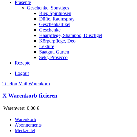
Präsente
Geschenke, Sonstiges
Bier, Spirituosen
Düfte, Raumspray
Geschenkartikel
Geschenke
Haarpflege, Shampoo, Duschgel
Körperpflege, Deo
Lektüre
Saatgut, Garten
Sekt, Prosecco
Rezepte
Logout
Telefon
Mail
Warenkorb
X
Warenkorb
fixieren
Warenwert
0,00 €
Warenkorb
Abonnements
Merkzettel