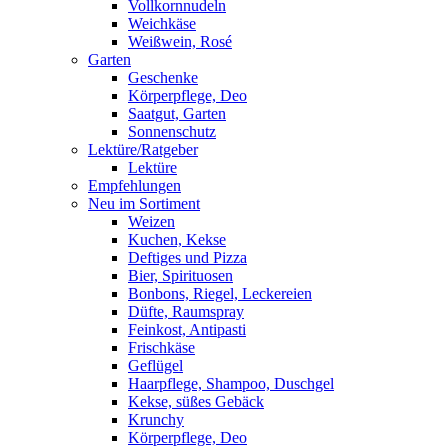
Vollkornnudeln
Weichkäse
Weißwein, Rosé
Garten
Geschenke
Körperpflege, Deo
Saatgut, Garten
Sonnenschutz
Lektüre/Ratgeber
Lektüre
Empfehlungen
Neu im Sortiment
Weizen
Kuchen, Kekse
Deftiges und Pizza
Bier, Spirituosen
Bonbons, Riegel, Leckereien
Düfte, Raumspray
Feinkost, Antipasti
Frischkäse
Geflügel
Haarpflege, Shampoo, Duschgel
Kekse, süßes Gebäck
Krunchy
Körperpflege, Deo