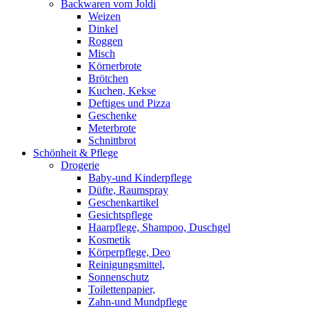
Backwaren vom Joldi
Weizen
Dinkel
Roggen
Misch
Körnerbrote
Brötchen
Kuchen, Kekse
Deftiges und Pizza
Geschenke
Meterbrote
Schnittbrot
Schönheit & Pflege
Drogerie
Baby-und Kinderpflege
Düfte, Raumspray
Geschenkartikel
Gesichtspflege
Haarpflege, Shampoo, Duschgel
Kosmetik
Körperpflege, Deo
Reinigungsmittel,
Sonnenschutz
Toilettenpapier,
Zahn-und Mundpflege