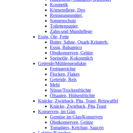
Kosmetik
Körperpflege, Deo
Reinigungsmittel,
Sonnenschutz
Toilettenpapier,
Zahn-und Mundpflege
Essig, Öle, Fette
Butter, Sahne, Quark,Kräuterb.
Essig, Balsamico
Obstkonserven, Grütze
Speiseöle, Kokosmilch
Getreide/Mühlenprodukte
Fertiggerichte
Flocken, Flakes
Getreide, Reis
Mehl
Nüsse/Trockenfrüchte
Ölsaaten, Hülsenfrüchte
Knäcke, Zwieback, Pita, Toast, Reiswaffel
Knäcke, Zwieback, Pita,Toast
Konserven, im Glas
Gemüse im Glas/Konserven
Obstkonserven, Grütze
Tomatiges, Ketchup, Saucen
Lektüre/Ratgeber