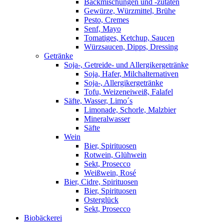
Backmischungen und -zutaten
Gewürze, Würzmittel, Brühe
Pesto, Cremes
Senf, Mayo
Tomatiges, Ketchup, Saucen
Würzsaucen, Dipps, Dressing
Getränke
Soja-, Getreide- und Allergikergetränke
Soja, Hafer, Milchalternativen
Soja-, Allergikergetränke
Tofu, Weizeneiweiß, Falafel
Säfte, Wasser, Limo´s
Limonade, Schorle, Malzbier
Mineralwasser
Säfte
Wein
Bier, Spirituosen
Rotwein, Glühwein
Sekt, Prosecco
Weißwein, Rosé
Bier, Cidre, Spirituosen
Bier, Spirituosen
Osterglück
Sekt, Prosecco
Biobäckerei