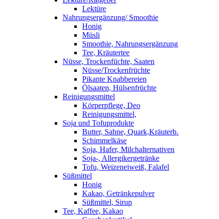
Lektüre
Nahrungsergänzung/ Smoothie
Honig
Müsli
Smoothie, Nahrungsergänzung
Tee, Kräutertee
Nüsse, Trockenfüchte, Saaten
Nüsse/Trockenfrüchte
Pikante Knabbereien
Ölsaaten, Hülsenfrüchte
Reinigungsmittel
Körperpflege, Deo
Reinigungsmittel,
Soja und Tofuprodukte
Butter, Sahne, Quark,Kräuterb.
Schimmelkäse
Soja, Hafer, Milchalternativen
Soja-, Allergikergetränke
Tofu, Weizeneiweiß, Falafel
Süßmittel
Honig
Kakao, Getränkepulver
Süßmittel, Sirup
Tee, Kaffee, Kakao