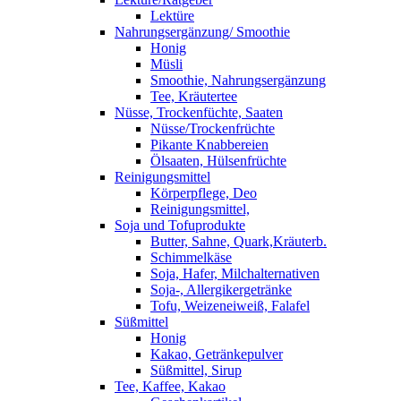
Lektüre
Nahrungsergänzung/ Smoothie
Honig
Müsli
Smoothie, Nahrungsergänzung
Tee, Kräutertee
Nüsse, Trockenfüchte, Saaten
Nüsse/Trockenfrüchte
Pikante Knabbereien
Ölsaaten, Hülsenfrüchte
Reinigungsmittel
Körperpflege, Deo
Reinigungsmittel,
Soja und Tofuprodukte
Butter, Sahne, Quark,Kräuterb.
Schimmelkäse
Soja, Hafer, Milchalternativen
Soja-, Allergikergetränke
Tofu, Weizeneiweiß, Falafel
Süßmittel
Honig
Kakao, Getränkepulver
Süßmittel, Sirup
Tee, Kaffee, Kakao