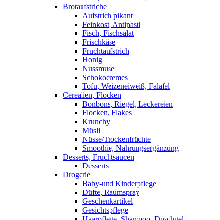
Brotaufstriche
Aufstrich pikant
Feinkost, Antipasti
Fisch, Fischsalat
Frischkäse
Fruchtaufstrich
Honig
Nussmuse
Schokocremes
Tofu, Weizeneiweiß, Falafel
Cerealien, Flocken
Bonbons, Riegel, Leckereien
Flocken, Flakes
Krunchy
Müsli
Nüsse/Trockenfrüchte
Smoothie, Nahrungsergänzung
Desserts, Fruchtsaucen
Desserts
Drogerie
Baby-und Kinderpflege
Düfte, Raumspray
Geschenkartikel
Gesichtspflege
Haarpflege, Shampoo, Duschgel