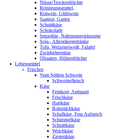
Nüsse/Trockenfrüchte
Reinigungsmittel,
Rotwein, Glühwein
Saatgut, Garten
Schnittkäse
Schokolade
Smoothie, Nahrungsergänzung
Soja-, Allergikergetränke
Tofu, Weizeneiweiß, Falafel
Zwiebelgemüse
Ölsaaten, Hülsenfrüchte
Lebensmittel
Frisches
Vom Söthen Schwein
Schweinefleisch
Käse
Feinkost, Antipasti
Frischkäse
Hartkäse
Rohmilchkäse
Schafkäse, Feta Aufstrich
Schimmelkäse
Schnittkäse
Weichkäse
Ziegenkäse