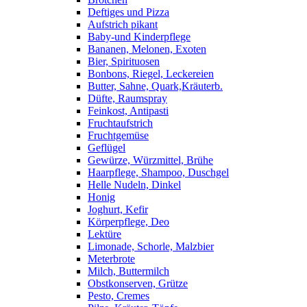
Deftiges und Pizza
Aufstrich pikant
Baby-und Kinderpflege
Bananen, Melonen, Exoten
Bier, Spirituosen
Bonbons, Riegel, Leckereien
Butter, Sahne, Quark,Kräuterb.
Düfte, Raumspray
Feinkost, Antipasti
Fruchtaufstrich
Fruchtgemüse
Geflügel
Gewürze, Würzmittel, Brühe
Haarpflege, Shampoo, Duschgel
Helle Nudeln, Dinkel
Honig
Joghurt, Kefir
Körperpflege, Deo
Lektüre
Limonade, Schorle, Malzbier
Meterbrote
Milch, Buttermilch
Obstkonserven, Grütze
Pesto, Cremes