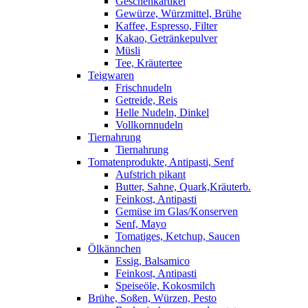
Geschenkartikel
Gewürze, Würzmittel, Brühe
Kaffee, Espresso, Filter
Kakao, Getränkepulver
Müsli
Tee, Kräutertee
Teigwaren
Frischnudeln
Getreide, Reis
Helle Nudeln, Dinkel
Vollkornnudeln
Tiernahrung
Tiernahrung
Tomatenprodukte, Antipasti, Senf
Aufstrich pikant
Butter, Sahne, Quark,Kräuterb.
Feinkost, Antipasti
Gemüse im Glas/Konserven
Senf, Mayo
Tomatiges, Ketchup, Saucen
Ölkännchen
Essig, Balsamico
Feinkost, Antipasti
Speiseöle, Kokosmilch
Brühe, Soßen, Würzen, Pesto