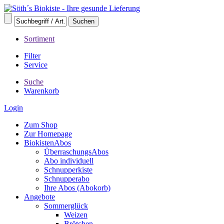
Sortiment
Filter
Service
Suche
Warenkorb
Login
Zum Shop
Zur Homepage
BiokistenAbos
ÜberraschungsAbos
Abo individuell
Schnupperkiste
Schnupperabo
Ihre Abos (Abokorb)
Angebote
Sommerglück
Weizen
Brötchen