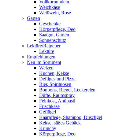
Vollkornnudeln
Weichkäse
Weißwein, Rosé
Garten
Geschenke
Körperpflege, Deo
Saatgut, Garten
Sonnenschutz
Lektüre/Ratgeber
Lektüre
Empfehlungen
Neu im Sortiment
Weizen
Kuchen, Kekse
Deftiges und Pizza
Bier, Spirituosen
Bonbons, Riegel, Leckereien
Düfte, Raumspray
Feinkost, Antipasti
Frischkäse
Geflügel
Haarpflege, Shampoo, Duschgel
Kekse, süßes Gebäck
Krunchy
Körperpflege, Deo