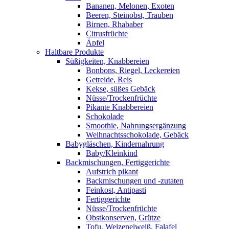
Bananen, Melonen, Exoten
Beeren, Steinobst, Trauben
Birnen, Rhababer
Citrusfrüchte
Äpfel
Haltbare Produkte
Süßigkeiten, Knabbereien
Bonbons, Riegel, Leckereien
Getreide, Reis
Kekse, süßes Gebäck
Nüsse/Trockenfrüchte
Pikante Knabbereien
Schokolade
Smoothie, Nahrungsergänzung
Weihnachtsschokolade, Gebäck
Babygläschen, Kindernahrung
Baby/Kleinkind
Backmischungen, Fertiggerichte
Aufstrich pikant
Backmischungen und -zutaten
Feinkost, Antipasti
Fertiggerichte
Nüsse/Trockenfrüchte
Obstkonserven, Grütze
Tofu, Weizeneiweiß, Falafel