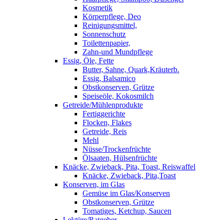
Kosmetik
Körperpflege, Deo
Reinigungsmittel,
Sonnenschutz
Toilettenpapier,
Zahn-und Mundpflege
Essig, Öle, Fette
Butter, Sahne, Quark,Kräuterb.
Essig, Balsamico
Obstkonserven, Grütze
Speiseöle, Kokosmilch
Getreide/Mühlenprodukte
Fertiggerichte
Flocken, Flakes
Getreide, Reis
Mehl
Nüsse/Trockenfrüchte
Ölsaaten, Hülsenfrüchte
Knäcke, Zwieback, Pita, Toast, Reiswaffel
Knäcke, Zwieback, Pita,Toast
Konserven, im Glas
Gemüse im Glas/Konserven
Obstkonserven, Grütze
Tomatiges, Ketchup, Saucen
Lektüre/Ratgeber