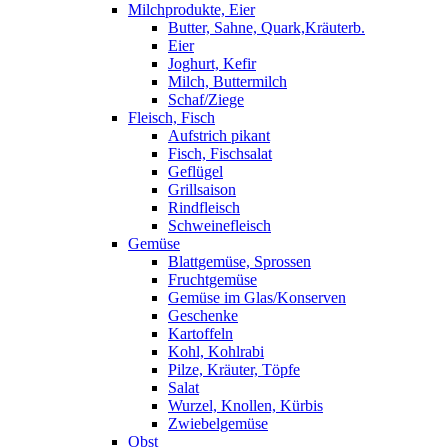
Milchprodukte, Eier
Butter, Sahne, Quark,Kräuterb.
Eier
Joghurt, Kefir
Milch, Buttermilch
Schaf/Ziege
Fleisch, Fisch
Aufstrich pikant
Fisch, Fischsalat
Geflügel
Grillsaison
Rindfleisch
Schweinefleisch
Gemüse
Blattgemüse, Sprossen
Fruchtgemüse
Gemüse im Glas/Konserven
Geschenke
Kartoffeln
Kohl, Kohlrabi
Pilze, Kräuter, Töpfe
Salat
Wurzel, Knollen, Kürbis
Zwiebelgemüse
Obst