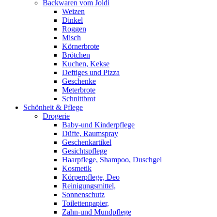
Backwaren vom Joldi
Weizen
Dinkel
Roggen
Misch
Körnerbrote
Brötchen
Kuchen, Kekse
Deftiges und Pizza
Geschenke
Meterbrote
Schnittbrot
Schönheit & Pflege
Drogerie
Baby-und Kinderpflege
Düfte, Raumspray
Geschenkartikel
Gesichtspflege
Haarpflege, Shampoo, Duschgel
Kosmetik
Körperpflege, Deo
Reinigungsmittel,
Sonnenschutz
Toilettenpapier,
Zahn-und Mundpflege