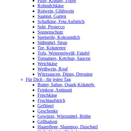
Pilze, Kräuter, Töpfe
Rohmilchkäse
Rotwein, Glühwein
Saatgut, Garten
Schafkäse, Feta Aufstrich
Sekt, Prosecco
Sonnenschutz
Speiseöle, Kokosmilch
Süßmittel, Sirup
Tee, Kräutertee
Tofu, Weizeneiweiß, Falafel
Tomatiges, Ketchup, Saucen
Weichkäse
Weißwein, Rosé
Würzsaucen, Dipps, Dressing
Für Dich - für jeden Tag
Butter, Sahne, Quark,Kräuterb.
Feinkost, Antipasti
Frischkäse
Fruchtaufstrich
Geflügel
Geschenke
Gewürze, Würzmittel, Brühe
Grillsaison
Haarpflege, Shampoo, Duschgel