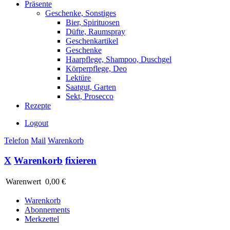
Präsente
Geschenke, Sonstiges
Bier, Spirituosen
Düfte, Raumspray
Geschenkartikel
Geschenke
Haarpflege, Shampoo, Duschgel
Körperpflege, Deo
Lektüre
Saatgut, Garten
Sekt, Prosecco
Rezepte
Logout
Telefon
Mail
Warenkorb
X
Warenkorb
fixieren
Warenwert
0,00 €
Warenkorb
Abonnements
Merkzettel