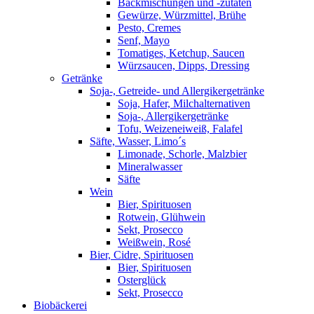
Backmischungen und -zutaten
Gewürze, Würzmittel, Brühe
Pesto, Cremes
Senf, Mayo
Tomatiges, Ketchup, Saucen
Würzsaucen, Dipps, Dressing
Getränke
Soja-, Getreide- und Allergikergetränke
Soja, Hafer, Milchalternativen
Soja-, Allergikergetränke
Tofu, Weizeneiweiß, Falafel
Säfte, Wasser, Limo´s
Limonade, Schorle, Malzbier
Mineralwasser
Säfte
Wein
Bier, Spirituosen
Rotwein, Glühwein
Sekt, Prosecco
Weißwein, Rosé
Bier, Cidre, Spirituosen
Bier, Spirituosen
Osterglück
Sekt, Prosecco
Biobäckerei