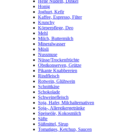
Helle Nudeln, Dinkel
Honig
Joghurt, Kefir
Kaffee, Espresso, Filter
Krunchy
Körperpflege, Deo
Mehl
Milch, Buttermilch
Mineralwasser
Müsli
Nussmuse
Nüsse/Trockenfrüchte
Obstkonserven, Grütze
Pikante Knabbereien
Rindfleisch
Rotwein, Glühwein
Schnittkäse
Schokolade
Schweinefleisch
Soja, Hafer, Milchalternativen
Soja-, Allergikergetränke
Speiseöle, Kokosmilch
Säfte
Süßmittel, Sirup
Tomatiges, Ketchup, Saucen