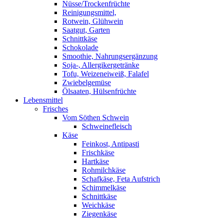
Nüsse/Trockenfrüchte
Reinigungsmittel,
Rotwein, Glühwein
Saatgut, Garten
Schnittkäse
Schokolade
Smoothie, Nahrungsergänzung
Soja-, Allergikergetränke
Tofu, Weizeneiweiß, Falafel
Zwiebelgemüse
Ölsaaten, Hülsenfrüchte
Lebensmittel
Frisches
Vom Söthen Schwein
Schweinefleisch
Käse
Feinkost, Antipasti
Frischkäse
Hartkäse
Rohmilchkäse
Schafkäse, Feta Aufstrich
Schimmelkäse
Schnittkäse
Weichkäse
Ziegenkäse