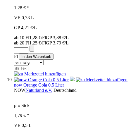
1,28 € *
VE 0,33 L
GP 4,21 €/L
ab 10 Fl
1,28 €/Fl
GP 3,88 €/L
ab 20 Fl
1,25 €/Fl
GP 3,79 €/L
Fl
now Orange Cola 0,5 Liter
NOW
Naturland e.V.
Deutschland
pro Stck
1,79 € *
VE 0,5 L