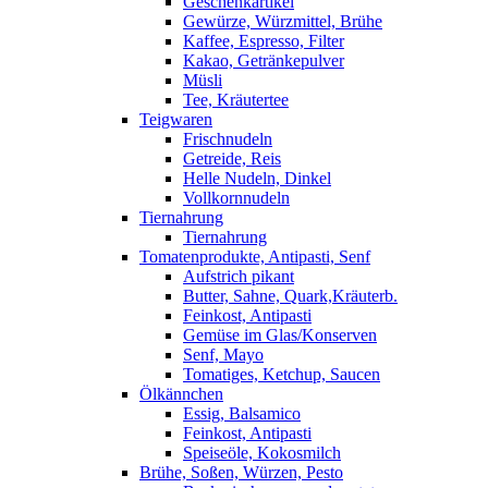
Geschenkartikel
Gewürze, Würzmittel, Brühe
Kaffee, Espresso, Filter
Kakao, Getränkepulver
Müsli
Tee, Kräutertee
Teigwaren
Frischnudeln
Getreide, Reis
Helle Nudeln, Dinkel
Vollkornnudeln
Tiernahrung
Tiernahrung
Tomatenprodukte, Antipasti, Senf
Aufstrich pikant
Butter, Sahne, Quark,Kräuterb.
Feinkost, Antipasti
Gemüse im Glas/Konserven
Senf, Mayo
Tomatiges, Ketchup, Saucen
Ölkännchen
Essig, Balsamico
Feinkost, Antipasti
Speiseöle, Kokosmilch
Brühe, Soßen, Würzen, Pesto