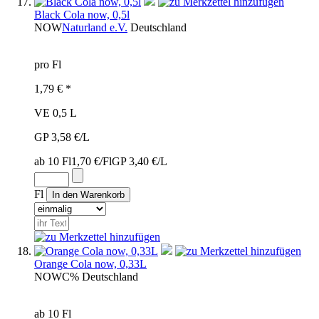
Black Cola now, 0,5l
NOW
Naturland e.V.
Deutschland
pro Fl
1,79 € *
VE 0,5 L
GP 3,58 €/L
ab 10 Fl
1,70 €/Fl
GP 3,40 €/L
Fl
Orange Cola now, 0,33L
NOW
C%
Deutschland
ab 10 Fl