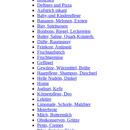
Deftiges und Pizza
Aufstrich pikant
Baby-und Kinderpflege
Bananen, Melonen, Exoten
Bier, Spirituosen
Bonbons, Riegel, Leckereien
Butter, Sahne, Quark,Kräuterb.
Düfte, Raumspray
Feinkost, Antipasti
Fruchtaufstrich
Fruchtgemüse
Geflügel
Gewürze, Würzmittel, Brühe
Haarpflege, Shampoo, Duschgel
Helle Nudeln, Dinkel
Honig
Joghurt, Kefir
Körperpflege, Deo
Lektüre
Limonade, Schorle, Malzbier
Meterbrote
Milch, Buttermilch
Obstkonserven, Grütze
Pesto, Cremes