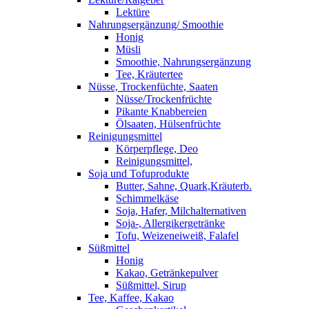
Lektüre
Nahrungsergänzung/ Smoothie
Honig
Müsli
Smoothie, Nahrungsergänzung
Tee, Kräutertee
Nüsse, Trockenfüchte, Saaten
Nüsse/Trockenfrüchte
Pikante Knabbereien
Ölsaaten, Hülsenfrüchte
Reinigungsmittel
Körperpflege, Deo
Reinigungsmittel,
Soja und Tofuprodukte
Butter, Sahne, Quark,Kräuterb.
Schimmelkäse
Soja, Hafer, Milchalternativen
Soja-, Allergikergetränke
Tofu, Weizeneiweiß, Falafel
Süßmittel
Honig
Kakao, Getränkepulver
Süßmittel, Sirup
Tee, Kaffee, Kakao