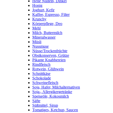
Helle Nudeln, Dinkel
Honig
Joghurt, Kefir
Kaffee, Espresso, Filter
Krunchy
Körperpflege, Deo
Mehl
Milch, Buttermilch
Mineralwasser
Müsli
Nussmuse
Nüsse/Trockenfrüchte
Obstkonserven, Grütze
Pikante Knabbereien
Rindfleisch
Rotwein, Glühwein
Schnittkäse
Schokolade
Schweinefleisch
Soja, Hafer, Milchalternativen
Soja-, Allergikergetränke
Speiseöle, Kokosmilch
Säfte
Süßmittel, Sirup
Tomatiges, Ketchup, Saucen