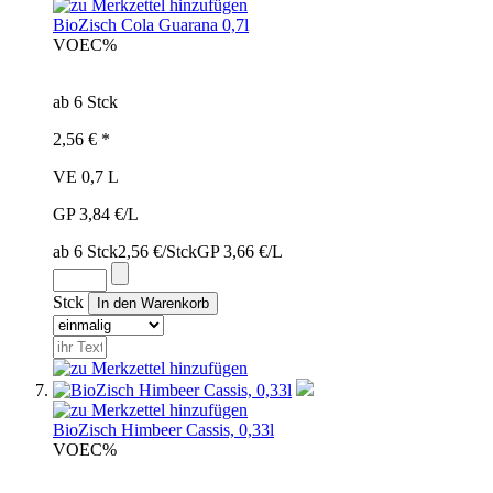
BioZisch Cola Guarana 0,7l
VOE
C%
ab 6 Stck
2,56 € *
VE 0,7 L
GP 3,84 €/L
ab 6 Stck
2,56 €/Stck
GP 3,66 €/L
Stck
BioZisch Himbeer Cassis, 0,33l
VOE
C%