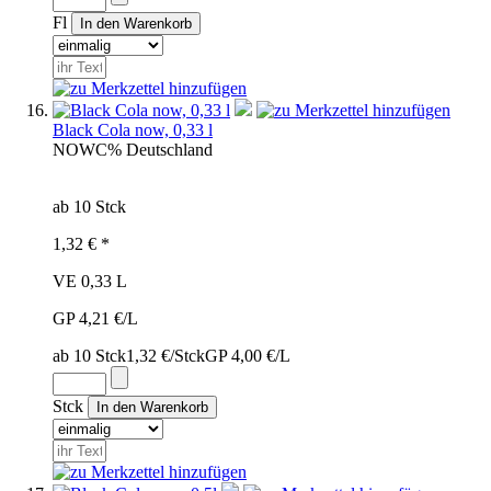
Fl
Black Cola now, 0,33 l
NOW
C%
Deutschland
ab 10 Stck
1,32 € *
VE 0,33 L
GP 4,21 €/L
ab 10 Stck
1,32 €/Stck
GP 4,00 €/L
Stck