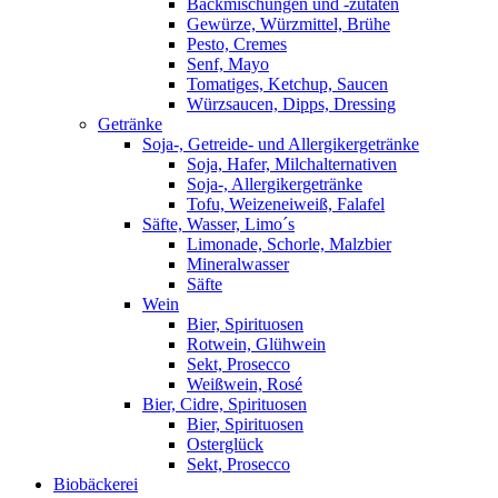
Backmischungen und -zutaten
Gewürze, Würzmittel, Brühe
Pesto, Cremes
Senf, Mayo
Tomatiges, Ketchup, Saucen
Würzsaucen, Dipps, Dressing
Getränke
Soja-, Getreide- und Allergikergetränke
Soja, Hafer, Milchalternativen
Soja-, Allergikergetränke
Tofu, Weizeneiweiß, Falafel
Säfte, Wasser, Limo´s
Limonade, Schorle, Malzbier
Mineralwasser
Säfte
Wein
Bier, Spirituosen
Rotwein, Glühwein
Sekt, Prosecco
Weißwein, Rosé
Bier, Cidre, Spirituosen
Bier, Spirituosen
Osterglück
Sekt, Prosecco
Biobäckerei