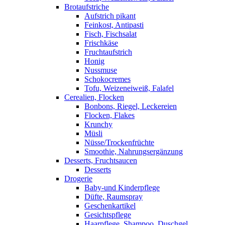
Brotaufstriche
Aufstrich pikant
Feinkost, Antipasti
Fisch, Fischsalat
Frischkäse
Fruchtaufstrich
Honig
Nussmuse
Schokocremes
Tofu, Weizeneiweiß, Falafel
Cerealien, Flocken
Bonbons, Riegel, Leckereien
Flocken, Flakes
Krunchy
Müsli
Nüsse/Trockenfrüchte
Smoothie, Nahrungsergänzung
Desserts, Fruchtsaucen
Desserts
Drogerie
Baby-und Kinderpflege
Düfte, Raumspray
Geschenkartikel
Gesichtspflege
Haarpflege, Shampoo, Duschgel