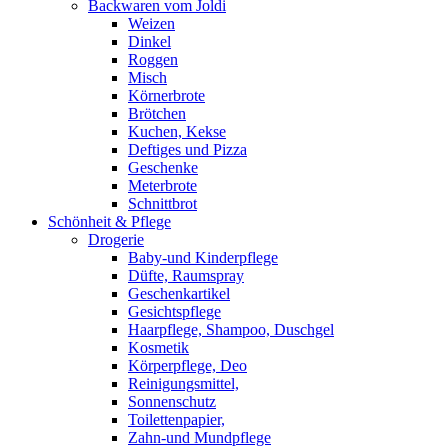
Backwaren vom Joldi
Weizen
Dinkel
Roggen
Misch
Körnerbrote
Brötchen
Kuchen, Kekse
Deftiges und Pizza
Geschenke
Meterbrote
Schnittbrot
Schönheit & Pflege
Drogerie
Baby-und Kinderpflege
Düfte, Raumspray
Geschenkartikel
Gesichtspflege
Haarpflege, Shampoo, Duschgel
Kosmetik
Körperpflege, Deo
Reinigungsmittel,
Sonnenschutz
Toilettenpapier,
Zahn-und Mundpflege