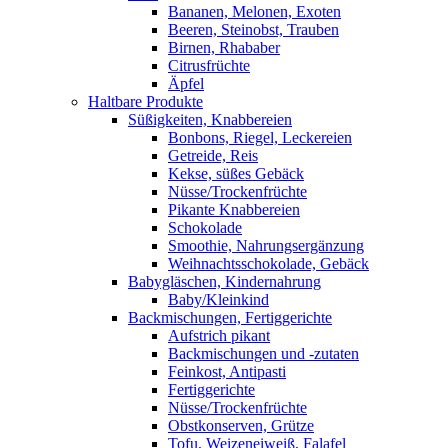
Bananen, Melonen, Exoten
Beeren, Steinobst, Trauben
Birnen, Rhababer
Citrusfrüchte
Äpfel
Haltbare Produkte
Süßigkeiten, Knabbereien
Bonbons, Riegel, Leckereien
Getreide, Reis
Kekse, süßes Gebäck
Nüsse/Trockenfrüchte
Pikante Knabbereien
Schokolade
Smoothie, Nahrungsergänzung
Weihnachtsschokolade, Gebäck
Babygläschen, Kindernahrung
Baby/Kleinkind
Backmischungen, Fertiggerichte
Aufstrich pikant
Backmischungen und -zutaten
Feinkost, Antipasti
Fertiggerichte
Nüsse/Trockenfrüchte
Obstkonserven, Grütze
Tofu, Weizeneiweiß, Falafel