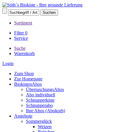
Sortiment
Filter
0
Service
Suche
Warenkorb
Login
Zum Shop
Zur Homepage
BiokistenAbos
ÜberraschungsAbos
Abo individuell
Schnupperkiste
Schnupperabo
Ihre Abos (Abokorb)
Angebote
Sommerglück
Weizen
Brötchen