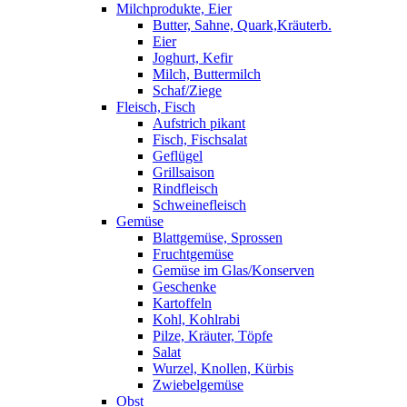
Milchprodukte, Eier
Butter, Sahne, Quark,Kräuterb.
Eier
Joghurt, Kefir
Milch, Buttermilch
Schaf/Ziege
Fleisch, Fisch
Aufstrich pikant
Fisch, Fischsalat
Geflügel
Grillsaison
Rindfleisch
Schweinefleisch
Gemüse
Blattgemüse, Sprossen
Fruchtgemüse
Gemüse im Glas/Konserven
Geschenke
Kartoffeln
Kohl, Kohlrabi
Pilze, Kräuter, Töpfe
Salat
Wurzel, Knollen, Kürbis
Zwiebelgemüse
Obst