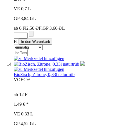
VE 0,7 L
GP 3,84 €/L
ab 6 Fl
2,56 €/Fl
GP 3,66 €/L
Fl
BioZisch, Zitrone, 0,33l naturtrüb
VOE
C%
ab 12 Fl
1,49 € *
VE 0,33 L
GP 4,52 €/L