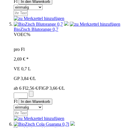
Fl
BioZisch Blutorange 0,7
VOE
C%
pro Fl
2,69 € *
VE 0,7 L
GP 3,84 €/L
ab 6 Fl
2,56 €/Fl
GP 3,66 €/L
Fl