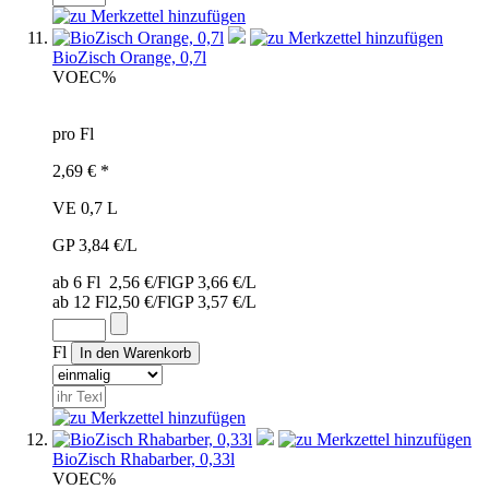
BioZisch Orange, 0,7l
VOE
C%
pro Fl
2,69 € *
VE 0,7 L
GP 3,84 €/L
ab 6 Fl
2,56 €/Fl
GP 3,66 €/L
ab 12 Fl
2,50 €/Fl
GP 3,57 €/L
Fl
BioZisch Rhabarber, 0,33l
VOE
C%