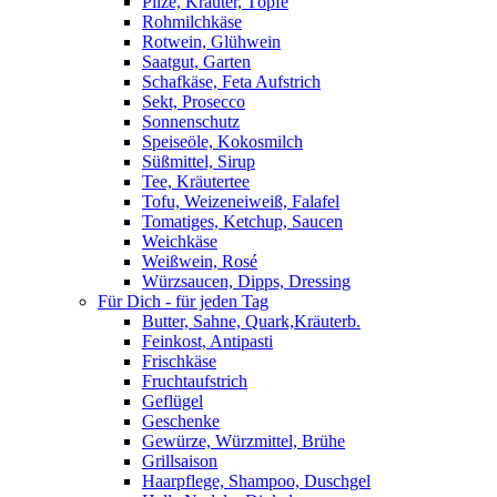
Pilze, Kräuter, Töpfe
Rohmilchkäse
Rotwein, Glühwein
Saatgut, Garten
Schafkäse, Feta Aufstrich
Sekt, Prosecco
Sonnenschutz
Speiseöle, Kokosmilch
Süßmittel, Sirup
Tee, Kräutertee
Tofu, Weizeneiweiß, Falafel
Tomatiges, Ketchup, Saucen
Weichkäse
Weißwein, Rosé
Würzsaucen, Dipps, Dressing
Für Dich - für jeden Tag
Butter, Sahne, Quark,Kräuterb.
Feinkost, Antipasti
Frischkäse
Fruchtaufstrich
Geflügel
Geschenke
Gewürze, Würzmittel, Brühe
Grillsaison
Haarpflege, Shampoo, Duschgel