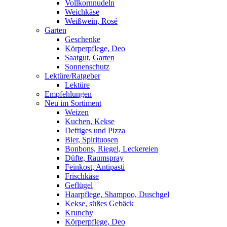
Vollkornnudeln
Weichkäse
Weißwein, Rosé
Garten
Geschenke
Körperpflege, Deo
Saatgut, Garten
Sonnenschutz
Lektüre/Ratgeber
Lektüre
Empfehlungen
Neu im Sortiment
Weizen
Kuchen, Kekse
Deftiges und Pizza
Bier, Spirituosen
Bonbons, Riegel, Leckereien
Düfte, Raumspray
Feinkost, Antipasti
Frischkäse
Geflügel
Haarpflege, Shampoo, Duschgel
Kekse, süßes Gebäck
Krunchy
Körperpflege, Deo