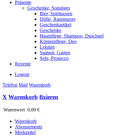
Präsente
Geschenke, Sonstiges
Bier, Spirituosen
Düfte, Raumspray
Geschenkartikel
Geschenke
Haarpflege, Shampoo, Duschgel
Körperpflege, Deo
Lektüre
Saatgut, Garten
Sekt, Prosecco
Rezepte
Logout
Telefon
Mail
Warenkorb
X
Warenkorb
fixieren
Warenwert
0,00 €
Warenkorb
Abonnements
Merkzettel