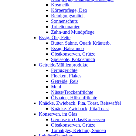
Kosmetik
Körperpflege, Deo
Reinigungsmittel,
Sonnenschutz
Toilettenpapier,
Zahn-und Mundpflege
Essig, Öle, Fette
Butter, Sahne, Quark,Kräuterb.
Essig, Balsamico
Obstkonserven, Grütze
Speiseöle, Kokosmilch
Getreide/Mühlenprodukte
Fertiggerichte
Flocken, Flakes
Getreide, Reis
Mehl
Nüsse/Trockenfrüchte
Ölsaaten, Hülsenfrüchte
Knäcke, Zwieback, Pita, Toast, Reiswaffel
Knäcke, Zwieback, Pita,Toast
Konserven, im Glas
Gemüse im Glas/Konserven
Obstkonserven, Grütze
Tomatiges, Ketchup, Saucen
Lektüre/Ratgeber