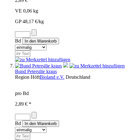
2,89 € *
VE 0,06 kg
GP 48,17 €/kg
Bd
Bund Petersilie kraus
Region
Höft
Bioland e.V.
Deutschland
pro Bd
2,89 € *
Bd