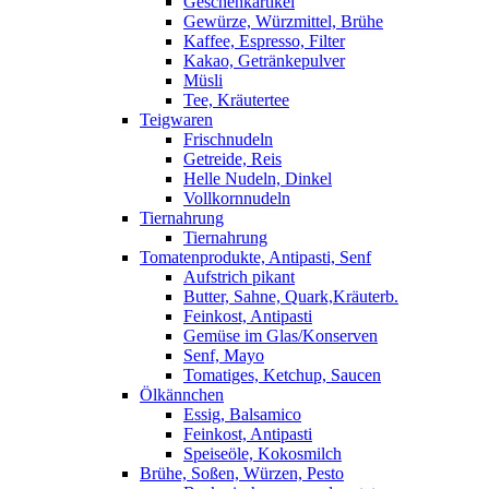
Geschenkartikel
Gewürze, Würzmittel, Brühe
Kaffee, Espresso, Filter
Kakao, Getränkepulver
Müsli
Tee, Kräutertee
Teigwaren
Frischnudeln
Getreide, Reis
Helle Nudeln, Dinkel
Vollkornnudeln
Tiernahrung
Tiernahrung
Tomatenprodukte, Antipasti, Senf
Aufstrich pikant
Butter, Sahne, Quark,Kräuterb.
Feinkost, Antipasti
Gemüse im Glas/Konserven
Senf, Mayo
Tomatiges, Ketchup, Saucen
Ölkännchen
Essig, Balsamico
Feinkost, Antipasti
Speiseöle, Kokosmilch
Brühe, Soßen, Würzen, Pesto