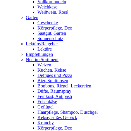
Vollkornnudeln
Weichkäse
Weißwein, Rosé
Garten
Geschenke
Körperpflege, Deo
Saatgut, Garten
Sonnenschutz
Lektüre/Ratgeber
Lektüre
Empfehlungen
Neu im Sortiment
Weizen
Kuchen, Kekse
Deftiges und Pizza
Bier, Spirituosen
Bonbons, Riegel, Leckereien
Düfte, Raumspray
Feinkost, Antipasti
Frischkäse
Geflügel
Haarpflege, Shampoo, Duschgel
Kekse, süßes Gebäck
Krunchy
Körperpflege, Deo