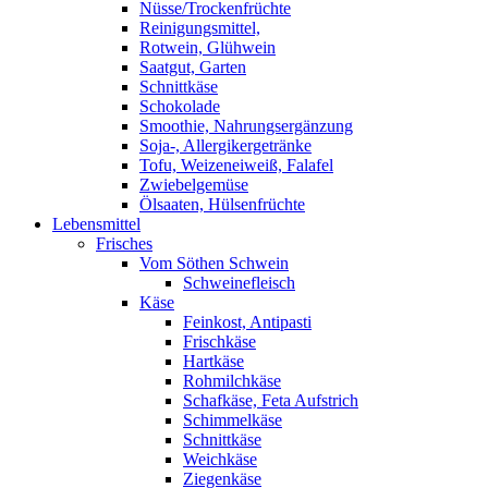
Nüsse/Trockenfrüchte
Reinigungsmittel,
Rotwein, Glühwein
Saatgut, Garten
Schnittkäse
Schokolade
Smoothie, Nahrungsergänzung
Soja-, Allergikergetränke
Tofu, Weizeneiweiß, Falafel
Zwiebelgemüse
Ölsaaten, Hülsenfrüchte
Lebensmittel
Frisches
Vom Söthen Schwein
Schweinefleisch
Käse
Feinkost, Antipasti
Frischkäse
Hartkäse
Rohmilchkäse
Schafkäse, Feta Aufstrich
Schimmelkäse
Schnittkäse
Weichkäse
Ziegenkäse