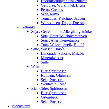
Backmischungen und -zutaten
Gewürze, Würzmittel, Brühe
Pesto, Cremes
Senf, Mayo
Tomatiges, Ketchup, Saucen
Würzsaucen, Dipps, Dressing
Getränke
Soja-, Getreide- und Allergikergetränke
Soja, Hafer, Milchalternativen
Soja-, Allergikergetränke
Tofu, Weizeneiweiß, Falafel
Säfte, Wasser, Limo´s
Limonade, Schorle, Malzbier
Mineralwasser
Säfte
Wein
Bier, Spirituosen
Rotwein, Glühwein
Sekt, Prosecco
Weißwein, Rosé
Bier, Cidre, Spirituosen
Bier, Spirituosen
Osterglück
Sekt, Prosecco
Biobäckerei