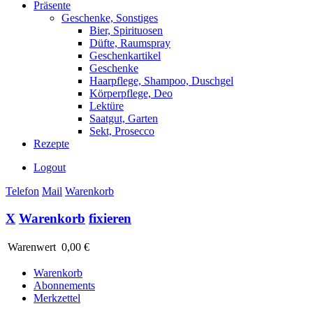
Präsente
Geschenke, Sonstiges
Bier, Spirituosen
Düfte, Raumspray
Geschenkartikel
Geschenke
Haarpflege, Shampoo, Duschgel
Körperpflege, Deo
Lektüre
Saatgut, Garten
Sekt, Prosecco
Rezepte
Logout
Telefon
Mail
Warenkorb
X
Warenkorb
fixieren
Warenwert
0,00 €
Warenkorb
Abonnements
Merkzettel