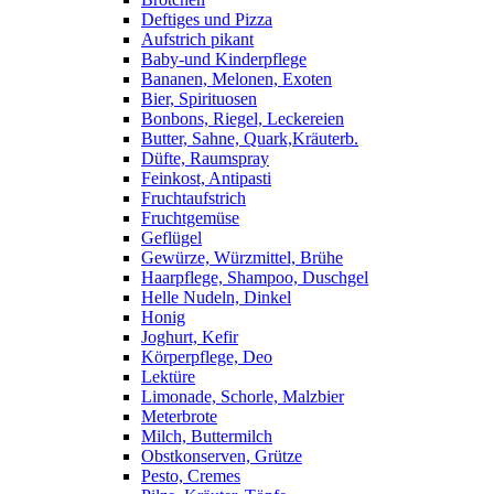
Deftiges und Pizza
Aufstrich pikant
Baby-und Kinderpflege
Bananen, Melonen, Exoten
Bier, Spirituosen
Bonbons, Riegel, Leckereien
Butter, Sahne, Quark,Kräuterb.
Düfte, Raumspray
Feinkost, Antipasti
Fruchtaufstrich
Fruchtgemüse
Geflügel
Gewürze, Würzmittel, Brühe
Haarpflege, Shampoo, Duschgel
Helle Nudeln, Dinkel
Honig
Joghurt, Kefir
Körperpflege, Deo
Lektüre
Limonade, Schorle, Malzbier
Meterbrote
Milch, Buttermilch
Obstkonserven, Grütze
Pesto, Cremes