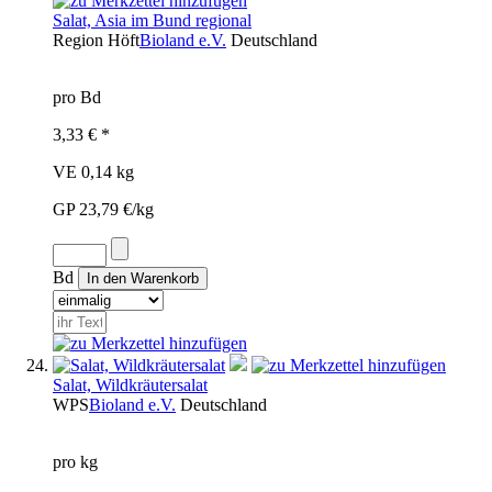
Salat, Asia im Bund regional
Region
Höft
Bioland e.V.
Deutschland
pro Bd
3,33 € *
VE 0,14 kg
GP 23,79 €/kg
Bd
Salat, Wildkräutersalat
WPS
Bioland e.V.
Deutschland
pro kg