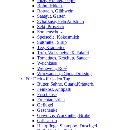
Pilze, Kräuter, Töpfe
Rohmilchkäse
Rotwein, Glühwein
Saatgut, Garten
Schafkäse, Feta Aufstrich
Sekt, Prosecco
Sonnenschutz
Speiseöle, Kokosmilch
Süßmittel, Sirup
Tee, Kräutertee
Tofu, Weizeneiweiß, Falafel
Tomatiges, Ketchup, Saucen
Weichkäse
Weißwein, Rosé
Würzsaucen, Dipps, Dressing
Für Dich - für jeden Tag
Butter, Sahne, Quark,Kräuterb.
Feinkost, Antipasti
Frischkäse
Fruchtaufstrich
Geflügel
Geschenke
Gewürze, Würzmittel, Brühe
Grillsaison
Haarpflege, Shampoo, Duschgel