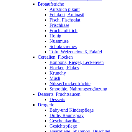
Brotaufstriche
Aufstrich pikant
Feinkost, Antipasti
Fisch, Fischsalat
Frischkäse
Fruchtaufstrich
Honig
Nussmuse
Schokocremes
Tofu, Weizeneiweiß, Falafel
Cerealien, Flocken
Bonbons, Riegel, Leckereien
Flocken, Flakes
Krunchy
Müsli
Nüsse/Trockenfrüchte
Smoothie, Nahrungsergänzung
Desserts, Fruchtsaucen
Desserts
Drogerie
Baby-und Kinderpflege
Düfte, Raumspray
Geschenkartikel
Gesichtspflege
Haarpflege, Shampoo, Duschgel