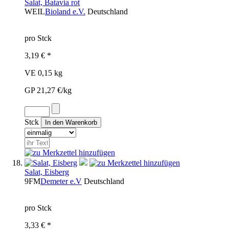
Salat, Batavia rot
WEIL
Bioland e.V.
Deutschland
pro Stck
3,19 € *
VE 0,15 kg
GP 21,27 €/kg
Stck
Salat, Eisberg
9FM
Demeter e.V
Deutschland
pro Stck
3,33 € *