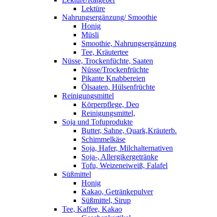
Lektüre
Nahrungsergänzung/ Smoothie
Honig
Müsli
Smoothie, Nahrungsergänzung
Tee, Kräutertee
Nüsse, Trockenfüchte, Saaten
Nüsse/Trockenfrüchte
Pikante Knabbereien
Ölsaaten, Hülsenfrüchte
Reinigungsmittel
Körperpflege, Deo
Reinigungsmittel,
Soja und Tofuprodukte
Butter, Sahne, Quark,Kräuterb.
Schimmelkäse
Soja, Hafer, Milchalternativen
Soja-, Allergikergetränke
Tofu, Weizeneiweiß, Falafel
Süßmittel
Honig
Kakao, Getränkepulver
Süßmittel, Sirup
Tee, Kaffee, Kakao