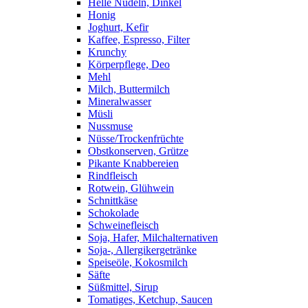
Helle Nudeln, Dinkel
Honig
Joghurt, Kefir
Kaffee, Espresso, Filter
Krunchy
Körperpflege, Deo
Mehl
Milch, Buttermilch
Mineralwasser
Müsli
Nussmuse
Nüsse/Trockenfrüchte
Obstkonserven, Grütze
Pikante Knabbereien
Rindfleisch
Rotwein, Glühwein
Schnittkäse
Schokolade
Schweinefleisch
Soja, Hafer, Milchalternativen
Soja-, Allergikergetränke
Speiseöle, Kokosmilch
Säfte
Süßmittel, Sirup
Tomatiges, Ketchup, Saucen