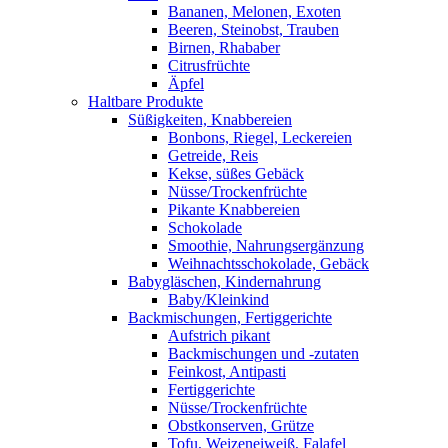
Bananen, Melonen, Exoten
Beeren, Steinobst, Trauben
Birnen, Rhababer
Citrusfrüchte
Äpfel
Haltbare Produkte
Süßigkeiten, Knabbereien
Bonbons, Riegel, Leckereien
Getreide, Reis
Kekse, süßes Gebäck
Nüsse/Trockenfrüchte
Pikante Knabbereien
Schokolade
Smoothie, Nahrungsergänzung
Weihnachtsschokolade, Gebäck
Babygläschen, Kindernahrung
Baby/Kleinkind
Backmischungen, Fertiggerichte
Aufstrich pikant
Backmischungen und -zutaten
Feinkost, Antipasti
Fertiggerichte
Nüsse/Trockenfrüchte
Obstkonserven, Grütze
Tofu, Weizeneiweiß, Falafel