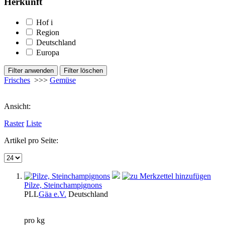
Herkunft
Hof
i
Region
Deutschland
Europa
Frisches
>>>
Gemüse
Ansicht:
Raster
Liste
Artikel pro Seite:
Pilze, Steinchampignons
PLL
Gäa e.V.
Deutschland
pro kg