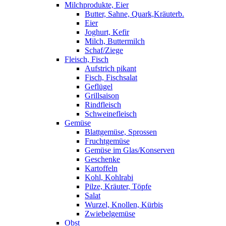
Milchprodukte, Eier
Butter, Sahne, Quark,Kräuterb.
Eier
Joghurt, Kefir
Milch, Buttermilch
Schaf/Ziege
Fleisch, Fisch
Aufstrich pikant
Fisch, Fischsalat
Geflügel
Grillsaison
Rindfleisch
Schweinefleisch
Gemüse
Blattgemüse, Sprossen
Fruchtgemüse
Gemüse im Glas/Konserven
Geschenke
Kartoffeln
Kohl, Kohlrabi
Pilze, Kräuter, Töpfe
Salat
Wurzel, Knollen, Kürbis
Zwiebelgemüse
Obst