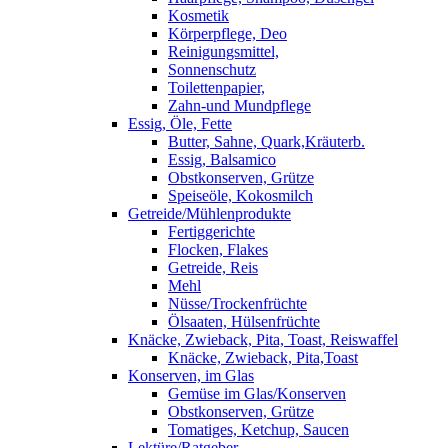
Kosmetik
Körperpflege, Deo
Reinigungsmittel,
Sonnenschutz
Toilettenpapier,
Zahn-und Mundpflege
Essig, Öle, Fette
Butter, Sahne, Quark,Kräuterb.
Essig, Balsamico
Obstkonserven, Grütze
Speiseöle, Kokosmilch
Getreide/Mühlenprodukte
Fertiggerichte
Flocken, Flakes
Getreide, Reis
Mehl
Nüsse/Trockenfrüchte
Ölsaaten, Hülsenfrüchte
Knäcke, Zwieback, Pita, Toast, Reiswaffel
Knäcke, Zwieback, Pita,Toast
Konserven, im Glas
Gemüse im Glas/Konserven
Obstkonserven, Grütze
Tomatiges, Ketchup, Saucen
Lektüre/Ratgeber