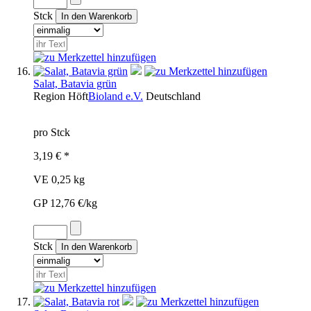
Stck
Salat, Batavia grün
Region
Höft
Bioland e.V.
Deutschland
pro Stck
3,19 € *
VE 0,25 kg
GP 12,76 €/kg
Stck