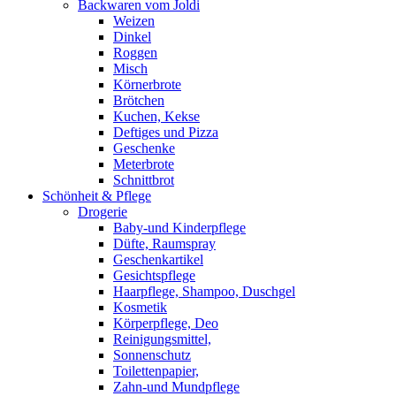
Backwaren vom Joldi
Weizen
Dinkel
Roggen
Misch
Körnerbrote
Brötchen
Kuchen, Kekse
Deftiges und Pizza
Geschenke
Meterbrote
Schnittbrot
Schönheit & Pflege
Drogerie
Baby-und Kinderpflege
Düfte, Raumspray
Geschenkartikel
Gesichtspflege
Haarpflege, Shampoo, Duschgel
Kosmetik
Körperpflege, Deo
Reinigungsmittel,
Sonnenschutz
Toilettenpapier,
Zahn-und Mundpflege