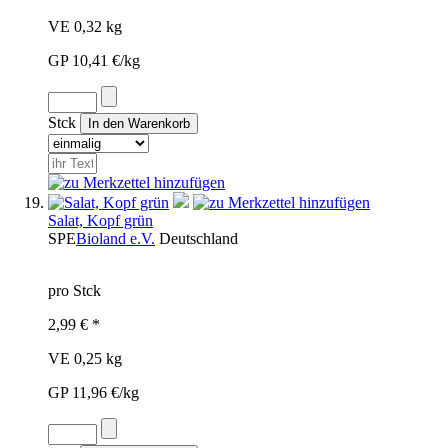
VE 0,32 kg
GP 10,41 €/kg
Stck
Salat, Kopf grün
SPE
Bioland e.V.
Deutschland
pro Stck
2,99 € *
VE 0,25 kg
GP 11,96 €/kg