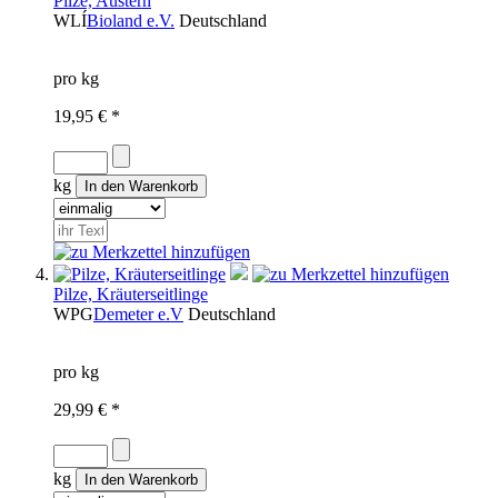
Pilze, Austern
WLÍ
Bioland e.V.
Deutschland
pro kg
19,95 € *
kg
Pilze, Kräuterseitlinge
WPG
Demeter e.V
Deutschland
pro kg
29,99 € *
kg