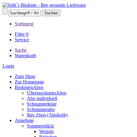
Sortiment
Filter
0
Service
Suche
Warenkorb
Login
Zum Shop
Zur Homepage
BiokistenAbos
ÜberraschungsAbos
Abo individuell
Schnupperkiste
Schnupperabo
Ihre Abos (Abokorb)
Angebote
Sommerglück
Weizen
Brötchen