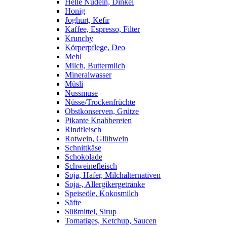
Helle Nudeln, Dinkel
Honig
Joghurt, Kefir
Kaffee, Espresso, Filter
Krunchy
Körperpflege, Deo
Mehl
Milch, Buttermilch
Mineralwasser
Müsli
Nussmuse
Nüsse/Trockenfrüchte
Obstkonserven, Grütze
Pikante Knabbereien
Rindfleisch
Rotwein, Glühwein
Schnittkäse
Schokolade
Schweinefleisch
Soja, Hafer, Milchalternativen
Soja-, Allergikergetränke
Speiseöle, Kokosmilch
Säfte
Süßmittel, Sirup
Tomatiges, Ketchup, Saucen