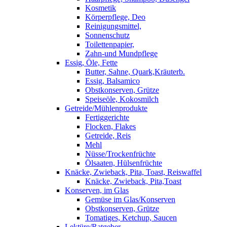
Kosmetik
Körperpflege, Deo
Reinigungsmittel,
Sonnenschutz
Toilettenpapier,
Zahn-und Mundpflege
Essig, Öle, Fette
Butter, Sahne, Quark,Kräuterb.
Essig, Balsamico
Obstkonserven, Grütze
Speiseöle, Kokosmilch
Getreide/Mühlenprodukte
Fertiggerichte
Flocken, Flakes
Getreide, Reis
Mehl
Nüsse/Trockenfrüchte
Ölsaaten, Hülsenfrüchte
Knäcke, Zwieback, Pita, Toast, Reiswaffel
Knäcke, Zwieback, Pita,Toast
Konserven, im Glas
Gemüse im Glas/Konserven
Obstkonserven, Grütze
Tomatiges, Ketchup, Saucen
Lektüre/Ratgeber