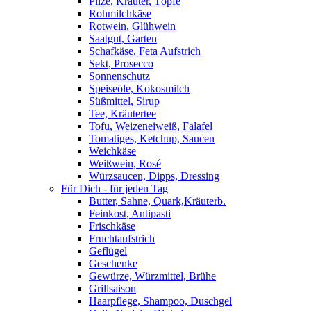
Pilze, Kräuter, Töpfe
Rohmilchkäse
Rotwein, Glühwein
Saatgut, Garten
Schafkäse, Feta Aufstrich
Sekt, Prosecco
Sonnenschutz
Speiseöle, Kokosmilch
Süßmittel, Sirup
Tee, Kräutertee
Tofu, Weizeneiweiß, Falafel
Tomatiges, Ketchup, Saucen
Weichkäse
Weißwein, Rosé
Würzsaucen, Dipps, Dressing
Für Dich - für jeden Tag
Butter, Sahne, Quark,Kräuterb.
Feinkost, Antipasti
Frischkäse
Fruchtaufstrich
Geflügel
Geschenke
Gewürze, Würzmittel, Brühe
Grillsaison
Haarpflege, Shampoo, Duschgel