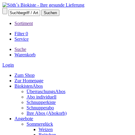
Sortiment
Filter
0
Service
Suche
Warenkorb
Login
Zum Shop
Zur Homepage
BiokistenAbos
ÜberraschungsAbos
Abo individuell
Schnupperkiste
Schnupperabo
Ihre Abos (Abokorb)
Angebote
Sommerglück
Weizen
Brötchen