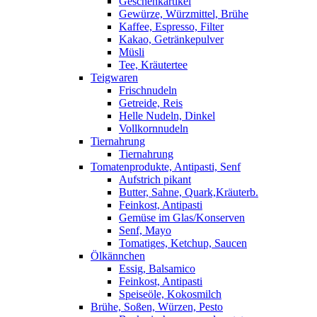
Geschenkartikel
Gewürze, Würzmittel, Brühe
Kaffee, Espresso, Filter
Kakao, Getränkepulver
Müsli
Tee, Kräutertee
Teigwaren
Frischnudeln
Getreide, Reis
Helle Nudeln, Dinkel
Vollkornnudeln
Tiernahrung
Tiernahrung
Tomatenprodukte, Antipasti, Senf
Aufstrich pikant
Butter, Sahne, Quark,Kräuterb.
Feinkost, Antipasti
Gemüse im Glas/Konserven
Senf, Mayo
Tomatiges, Ketchup, Saucen
Ölkännchen
Essig, Balsamico
Feinkost, Antipasti
Speiseöle, Kokosmilch
Brühe, Soßen, Würzen, Pesto