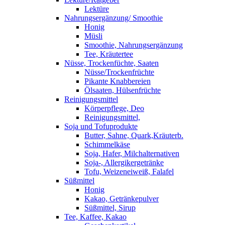
Lektüre
Nahrungsergänzung/ Smoothie
Honig
Müsli
Smoothie, Nahrungsergänzung
Tee, Kräutertee
Nüsse, Trockenfüchte, Saaten
Nüsse/Trockenfrüchte
Pikante Knabbereien
Ölsaaten, Hülsenfrüchte
Reinigungsmittel
Körperpflege, Deo
Reinigungsmittel,
Soja und Tofuprodukte
Butter, Sahne, Quark,Kräuterb.
Schimmelkäse
Soja, Hafer, Milchalternativen
Soja-, Allergikergetränke
Tofu, Weizeneiweiß, Falafel
Süßmittel
Honig
Kakao, Getränkepulver
Süßmittel, Sirup
Tee, Kaffee, Kakao