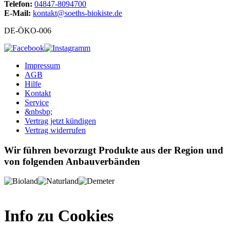
Telefon:
04847-8094700
E-Mail:
kontakt@soeths-biokiste.de
DE-ÖKO-006
Impressum
AGB
Hilfe
Kontakt
Service
&nbsbp;
Vertrag jetzt kündigen
Vertrag widerrufen
Wir führen bevorzugt Produkte aus der Region und
von folgenden Anbauverbänden
Info zu Cookies