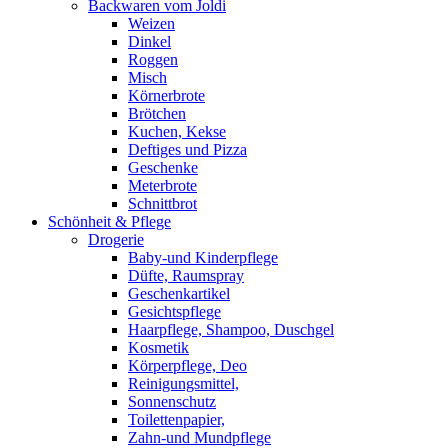
Backwaren vom Joldi
Weizen
Dinkel
Roggen
Misch
Körnerbrote
Brötchen
Kuchen, Kekse
Deftiges und Pizza
Geschenke
Meterbrote
Schnittbrot
Schönheit & Pflege
Drogerie
Baby-und Kinderpflege
Düfte, Raumspray
Geschenkartikel
Gesichtspflege
Haarpflege, Shampoo, Duschgel
Kosmetik
Körperpflege, Deo
Reinigungsmittel,
Sonnenschutz
Toilettenpapier,
Zahn-und Mundpflege