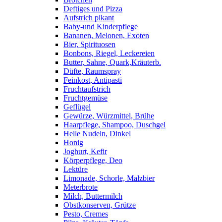
Deftiges und Pizza
Aufstrich pikant
Baby-und Kinderpflege
Bananen, Melonen, Exoten
Bier, Spirituosen
Bonbons, Riegel, Leckereien
Butter, Sahne, Quark,Kräuterb.
Düfte, Raumspray
Feinkost, Antipasti
Fruchtaufstrich
Fruchtgemüse
Geflügel
Gewürze, Würzmittel, Brühe
Haarpflege, Shampoo, Duschgel
Helle Nudeln, Dinkel
Honig
Joghurt, Kefir
Körperpflege, Deo
Lektüre
Limonade, Schorle, Malzbier
Meterbrote
Milch, Buttermilch
Obstkonserven, Grütze
Pesto, Cremes