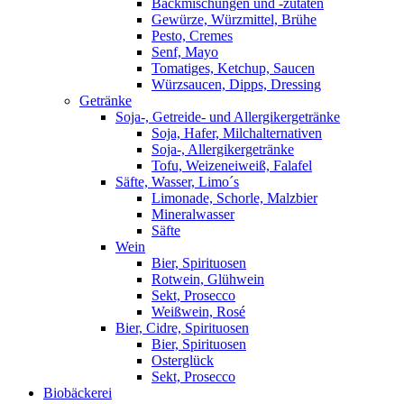
Backmischungen und -zutaten
Gewürze, Würzmittel, Brühe
Pesto, Cremes
Senf, Mayo
Tomatiges, Ketchup, Saucen
Würzsaucen, Dipps, Dressing
Getränke
Soja-, Getreide- und Allergikergetränke
Soja, Hafer, Milchalternativen
Soja-, Allergikergetränke
Tofu, Weizeneiweiß, Falafel
Säfte, Wasser, Limo´s
Limonade, Schorle, Malzbier
Mineralwasser
Säfte
Wein
Bier, Spirituosen
Rotwein, Glühwein
Sekt, Prosecco
Weißwein, Rosé
Bier, Cidre, Spirituosen
Bier, Spirituosen
Osterglück
Sekt, Prosecco
Biobäckerei