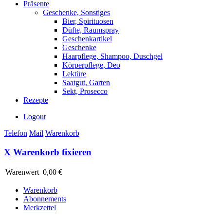
Präsente
Geschenke, Sonstiges
Bier, Spirituosen
Düfte, Raumspray
Geschenkartikel
Geschenke
Haarpflege, Shampoo, Duschgel
Körperpflege, Deo
Lektüre
Saatgut, Garten
Sekt, Prosecco
Rezepte
Logout
Telefon
Mail
Warenkorb
X
Warenkorb
fixieren
Warenwert
0,00 €
Warenkorb
Abonnements
Merkzettel