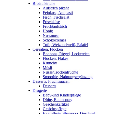
Brotaufstriche
Aufstrich pikant
Feinkost, Antipasti
Fisch, Fischsalat
Frischkäse
Fruchtaufstrich
Honig
Nussmuse
Schokocremes
Tofu, Weizeneiweiß, Falafel
Cerealien, Flocken
Bonbons, Riegel, Leckereien
Flocken, Flakes
Krunchy
Müsli
Nüsse/Trockenfrüchte
Smoothie, Nahrungsergänzung
Desserts, Fruchtsaucen
Desserts
Drogerie
Baby-und Kinderpflege
Düfte, Raumspray
Geschenkartikel
Gesichtspflege
Haarpflege, Shampoo, Duschgel