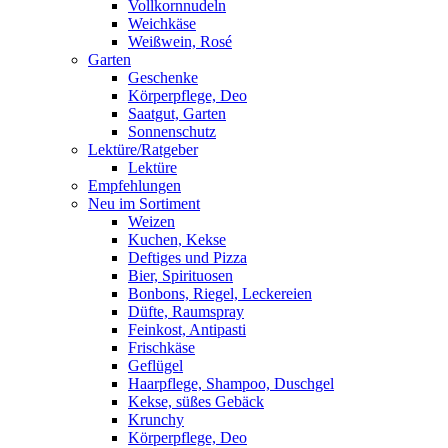
Vollkornnudeln
Weichkäse
Weißwein, Rosé
Garten
Geschenke
Körperpflege, Deo
Saatgut, Garten
Sonnenschutz
Lektüre/Ratgeber
Lektüre
Empfehlungen
Neu im Sortiment
Weizen
Kuchen, Kekse
Deftiges und Pizza
Bier, Spirituosen
Bonbons, Riegel, Leckereien
Düfte, Raumspray
Feinkost, Antipasti
Frischkäse
Geflügel
Haarpflege, Shampoo, Duschgel
Kekse, süßes Gebäck
Krunchy
Körperpflege, Deo