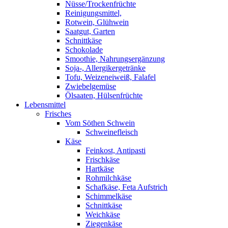
Nüsse/Trockenfrüchte
Reinigungsmittel,
Rotwein, Glühwein
Saatgut, Garten
Schnittkäse
Schokolade
Smoothie, Nahrungsergänzung
Soja-, Allergikergetränke
Tofu, Weizeneiweiß, Falafel
Zwiebelgemüse
Ölsaaten, Hülsenfrüchte
Lebensmittel
Frisches
Vom Söthen Schwein
Schweinefleisch
Käse
Feinkost, Antipasti
Frischkäse
Hartkäse
Rohmilchkäse
Schafkäse, Feta Aufstrich
Schimmelkäse
Schnittkäse
Weichkäse
Ziegenkäse