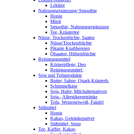
Lektüre
Nahrungsergänzung/ Smoothie
Honig
Müsli
Smoothie, Nahrungsergänzung
Tee, Kräutertee
Nüsse, Trockenfüchte, Saaten
Nüsse/Trockenfrüchte
Pikante Knabbereien
Ölsaaten, Hülsenfrüchte
Reinigungsmittel
Körperpflege, Deo
Reinigungsmittel,
Soja und Tofuprodukte
Butter, Sahne, Quark,Kräuterb.
Schimmelkäse
Soja, Hafer, Milchalternativen
Soja-, Allergikergetränke
Tofu, Weizeneiweiß, Falafel
Süßmittel
Honig
Kakao, Getränkepulver
Süßmittel, Sirup
Tee, Kaffee, Kakao