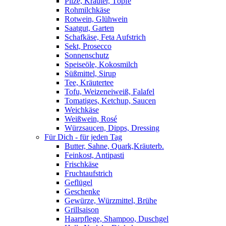
Pilze, Kräuter, Töpfe
Rohmilchkäse
Rotwein, Glühwein
Saatgut, Garten
Schafkäse, Feta Aufstrich
Sekt, Prosecco
Sonnenschutz
Speiseöle, Kokosmilch
Süßmittel, Sirup
Tee, Kräutertee
Tofu, Weizeneiweiß, Falafel
Tomatiges, Ketchup, Saucen
Weichkäse
Weißwein, Rosé
Würzsaucen, Dipps, Dressing
Für Dich - für jeden Tag
Butter, Sahne, Quark,Kräuterb.
Feinkost, Antipasti
Frischkäse
Fruchtaufstrich
Geflügel
Geschenke
Gewürze, Würzmittel, Brühe
Grillsaison
Haarpflege, Shampoo, Duschgel