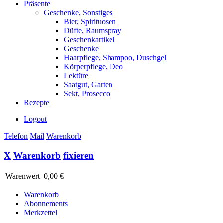
Präsente
Geschenke, Sonstiges
Bier, Spirituosen
Düfte, Raumspray
Geschenkartikel
Geschenke
Haarpflege, Shampoo, Duschgel
Körperpflege, Deo
Lektüre
Saatgut, Garten
Sekt, Prosecco
Rezepte
Logout
Telefon
Mail
Warenkorb
X
Warenkorb
fixieren
Warenwert
0,00 €
Warenkorb
Abonnements
Merkzettel