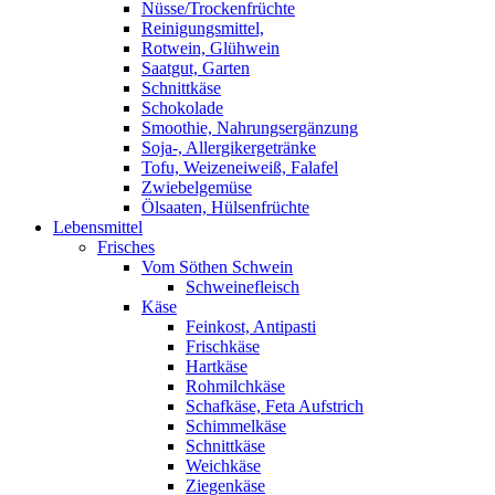
Nüsse/Trockenfrüchte
Reinigungsmittel,
Rotwein, Glühwein
Saatgut, Garten
Schnittkäse
Schokolade
Smoothie, Nahrungsergänzung
Soja-, Allergikergetränke
Tofu, Weizeneiweiß, Falafel
Zwiebelgemüse
Ölsaaten, Hülsenfrüchte
Lebensmittel
Frisches
Vom Söthen Schwein
Schweinefleisch
Käse
Feinkost, Antipasti
Frischkäse
Hartkäse
Rohmilchkäse
Schafkäse, Feta Aufstrich
Schimmelkäse
Schnittkäse
Weichkäse
Ziegenkäse