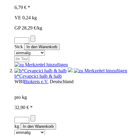
6,79 € *
VE 0,24 kg
GP 28,29 €/kg
Stck
b*Cevapcici halb & halb
WBI
Biokreis e.V.
Deutschland
pro kg
32,90 € *
kg