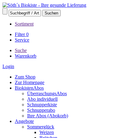
Sortiment
Filter
0
Service
Suche
Warenkorb
Login
Zum Shop
Zur Homepage
BiokistenAbos
ÜberraschungsAbos
Abo individuell
Schnupperkiste
Schnupperabo
Ihre Abos (Abokorb)
Angebote
Sommerglück
Weizen
Brötchen