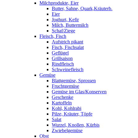
Milchprodukte, Eier
Butter, Sahne, Quark,Kräuterb.
Eier
Joghurt, Kefir
Milch, Buttermilch
Schaf/Ziege
Fleisch, Fisch
Aufstrich pikant
Fisch, Fischsalat
Geflügel
Grillsaison
Rindfleisch
Schweinefleisch
Gemüse
Blattgemüse, Sprossen
Fruchtgemüse
Gemüse im Glas/Konserven
Geschenke
Kartoffeln
Kohl, Kohlrabi
Pilze, Kräuter, Töpfe
Salat
Wurzel, Knollen, Kürbis
Zwiebelgemüse
Obst