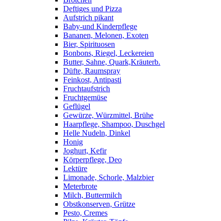
Deftiges und Pizza
Aufstrich pikant
Baby-und Kinderpflege
Bananen, Melonen, Exoten
Bier, Spirituosen
Bonbons, Riegel, Leckereien
Butter, Sahne, Quark,Kräuterb.
Düfte, Raumspray
Feinkost, Antipasti
Fruchtaufstrich
Fruchtgemüse
Geflügel
Gewürze, Würzmittel, Brühe
Haarpflege, Shampoo, Duschgel
Helle Nudeln, Dinkel
Honig
Joghurt, Kefir
Körperpflege, Deo
Lektüre
Limonade, Schorle, Malzbier
Meterbrote
Milch, Buttermilch
Obstkonserven, Grütze
Pesto, Cremes