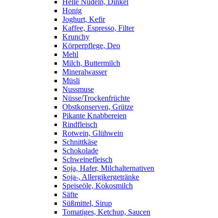
Helle Nudeln, Dinkel
Honig
Joghurt, Kefir
Kaffee, Espresso, Filter
Krunchy
Körperpflege, Deo
Mehl
Milch, Buttermilch
Mineralwasser
Müsli
Nussmuse
Nüsse/Trockenfrüchte
Obstkonserven, Grütze
Pikante Knabbereien
Rindfleisch
Rotwein, Glühwein
Schnittkäse
Schokolade
Schweinefleisch
Soja, Hafer, Milchalternativen
Soja-, Allergikergetränke
Speiseöle, Kokosmilch
Säfte
Süßmittel, Sirup
Tomatiges, Ketchup, Saucen