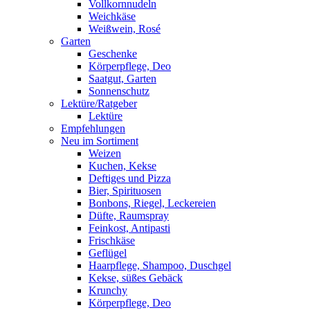
Vollkornnudeln
Weichkäse
Weißwein, Rosé
Garten
Geschenke
Körperpflege, Deo
Saatgut, Garten
Sonnenschutz
Lektüre/Ratgeber
Lektüre
Empfehlungen
Neu im Sortiment
Weizen
Kuchen, Kekse
Deftiges und Pizza
Bier, Spirituosen
Bonbons, Riegel, Leckereien
Düfte, Raumspray
Feinkost, Antipasti
Frischkäse
Geflügel
Haarpflege, Shampoo, Duschgel
Kekse, süßes Gebäck
Krunchy
Körperpflege, Deo