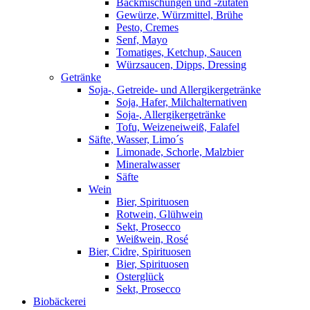
Backmischungen und -zutaten
Gewürze, Würzmittel, Brühe
Pesto, Cremes
Senf, Mayo
Tomatiges, Ketchup, Saucen
Würzsaucen, Dipps, Dressing
Getränke
Soja-, Getreide- und Allergikergetränke
Soja, Hafer, Milchalternativen
Soja-, Allergikergetränke
Tofu, Weizeneiweiß, Falafel
Säfte, Wasser, Limo´s
Limonade, Schorle, Malzbier
Mineralwasser
Säfte
Wein
Bier, Spirituosen
Rotwein, Glühwein
Sekt, Prosecco
Weißwein, Rosé
Bier, Cidre, Spirituosen
Bier, Spirituosen
Osterglück
Sekt, Prosecco
Biobäckerei