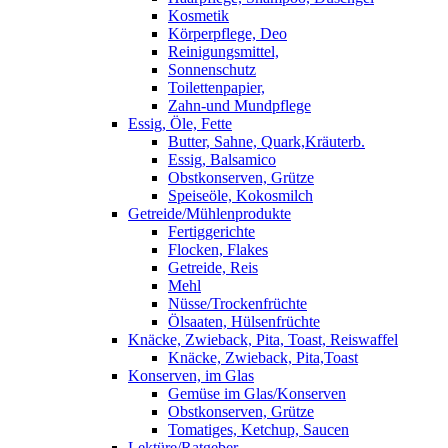
Kosmetik
Körperpflege, Deo
Reinigungsmittel,
Sonnenschutz
Toilettenpapier,
Zahn-und Mundpflege
Essig, Öle, Fette
Butter, Sahne, Quark,Kräuterb.
Essig, Balsamico
Obstkonserven, Grütze
Speiseöle, Kokosmilch
Getreide/Mühlenprodukte
Fertiggerichte
Flocken, Flakes
Getreide, Reis
Mehl
Nüsse/Trockenfrüchte
Ölsaaten, Hülsenfrüchte
Knäcke, Zwieback, Pita, Toast, Reiswaffel
Knäcke, Zwieback, Pita,Toast
Konserven, im Glas
Gemüse im Glas/Konserven
Obstkonserven, Grütze
Tomatiges, Ketchup, Saucen
Lektüre/Ratgeber