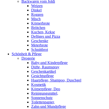
Backwaren vom Joldi
Weizen
Dinkel
Roggen
Misch
Körnerbrote
Brötchen
Kuchen, Kekse
Deftiges und Pizza
Geschenke
Meterbrote
Schnittbrot
Schönheit & Pflege
Drogerie
Baby-und Kinderpflege
Düfte, Raumspray
Geschenkartikel
Gesichtspflege
Haarpflege, Shampoo, Duschgel
Kosmetik
Körperpflege, Deo
Reinigungsmittel,
Sonnenschutz
Toilettenpapier,
Zahn-und Mundpflege