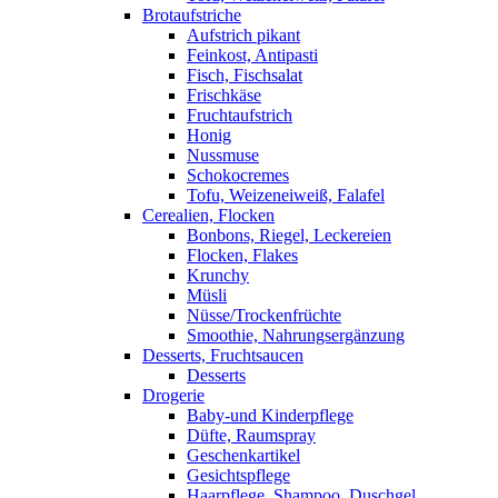
Brotaufstriche
Aufstrich pikant
Feinkost, Antipasti
Fisch, Fischsalat
Frischkäse
Fruchtaufstrich
Honig
Nussmuse
Schokocremes
Tofu, Weizeneiweiß, Falafel
Cerealien, Flocken
Bonbons, Riegel, Leckereien
Flocken, Flakes
Krunchy
Müsli
Nüsse/Trockenfrüchte
Smoothie, Nahrungsergänzung
Desserts, Fruchtsaucen
Desserts
Drogerie
Baby-und Kinderpflege
Düfte, Raumspray
Geschenkartikel
Gesichtspflege
Haarpflege, Shampoo, Duschgel