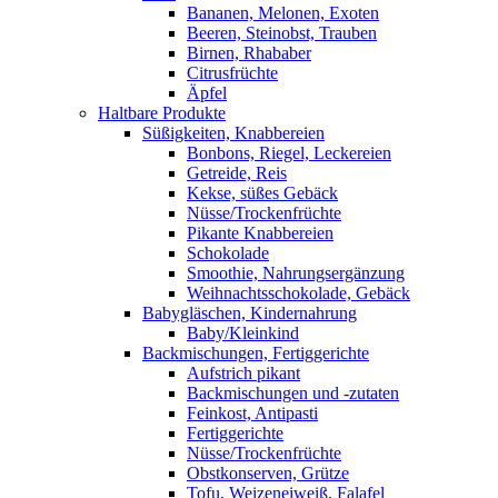
Bananen, Melonen, Exoten
Beeren, Steinobst, Trauben
Birnen, Rhababer
Citrusfrüchte
Äpfel
Haltbare Produkte
Süßigkeiten, Knabbereien
Bonbons, Riegel, Leckereien
Getreide, Reis
Kekse, süßes Gebäck
Nüsse/Trockenfrüchte
Pikante Knabbereien
Schokolade
Smoothie, Nahrungsergänzung
Weihnachtsschokolade, Gebäck
Babygläschen, Kindernahrung
Baby/Kleinkind
Backmischungen, Fertiggerichte
Aufstrich pikant
Backmischungen und -zutaten
Feinkost, Antipasti
Fertiggerichte
Nüsse/Trockenfrüchte
Obstkonserven, Grütze
Tofu, Weizeneiweiß, Falafel