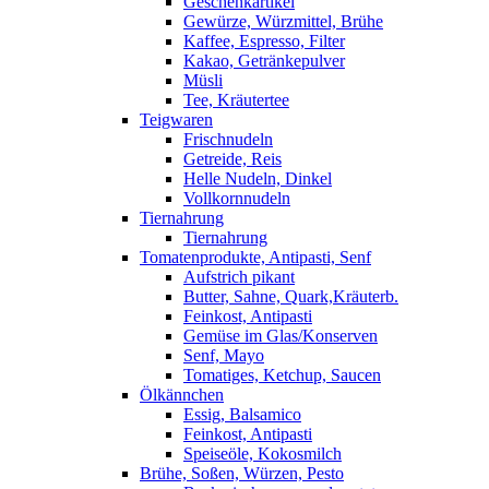
Geschenkartikel
Gewürze, Würzmittel, Brühe
Kaffee, Espresso, Filter
Kakao, Getränkepulver
Müsli
Tee, Kräutertee
Teigwaren
Frischnudeln
Getreide, Reis
Helle Nudeln, Dinkel
Vollkornnudeln
Tiernahrung
Tiernahrung
Tomatenprodukte, Antipasti, Senf
Aufstrich pikant
Butter, Sahne, Quark,Kräuterb.
Feinkost, Antipasti
Gemüse im Glas/Konserven
Senf, Mayo
Tomatiges, Ketchup, Saucen
Ölkännchen
Essig, Balsamico
Feinkost, Antipasti
Speiseöle, Kokosmilch
Brühe, Soßen, Würzen, Pesto