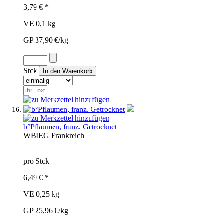
3,79 € *
VE 0,1 kg
GP 37,90 €/kg
Stck
b°Pflaumen, franz. Getrocknet
WBI
EG
Frankreich
pro Stck
6,49 € *
VE 0,25 kg
GP 25,96 €/kg