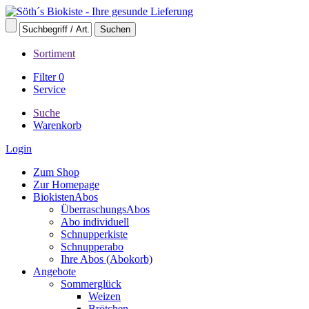
Sortiment
Filter
0
Service
Suche
Warenkorb
Login
Zum Shop
Zur Homepage
BiokistenAbos
ÜberraschungsAbos
Abo individuell
Schnupperkiste
Schnupperabo
Ihre Abos (Abokorb)
Angebote
Sommerglück
Weizen
Brötchen