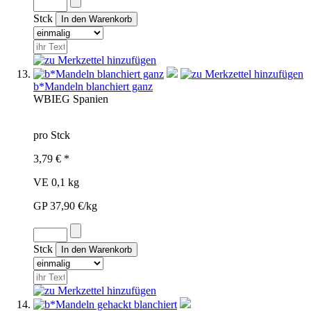
Stck
b*Mandeln blanchiert ganz
WBI
EG
Spanien
pro Stck
3,79 € *
VE 0,1 kg
GP 37,90 €/kg
Stck