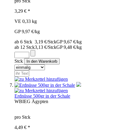
pro Stck
3,29 € *
VE 0,33 kg
GP 9,97 €/kg
ab 6 Stck
3,19 €/Stck
GP 9,67 €/kg
ab 12 Stck
3,13 €/Stck
GP 9,48 €/kg
Stck
Erdnüsse 500gr in der Schale
WBI
EG
Ägypten
pro Stck
4,49 € *