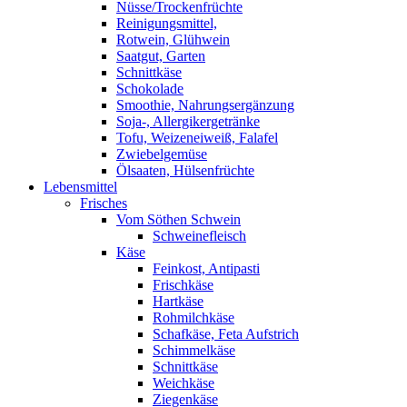
Nüsse/Trockenfrüchte
Reinigungsmittel,
Rotwein, Glühwein
Saatgut, Garten
Schnittkäse
Schokolade
Smoothie, Nahrungsergänzung
Soja-, Allergikergetränke
Tofu, Weizeneiweiß, Falafel
Zwiebelgemüse
Ölsaaten, Hülsenfrüchte
Lebensmittel
Frisches
Vom Söthen Schwein
Schweinefleisch
Käse
Feinkost, Antipasti
Frischkäse
Hartkäse
Rohmilchkäse
Schafkäse, Feta Aufstrich
Schimmelkäse
Schnittkäse
Weichkäse
Ziegenkäse