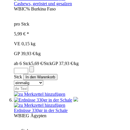
Cashews, geröstet und gesalzen
WBI
C%
Burkina Faso
pro Stck
5,99 € *
VE 0,15 kg
GP 39,93 €/kg
ab 6 Stck
5,69 €/Stck
GP 37,93 €/kg
Stck
Erdnüsse 330gr in der Schale
WBI
EG
Ägypten