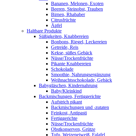
Bananen, Melonen, Exoten
Beeren, Steinobst, Trauben
Birnen, Rhababer
Citrusfrüchte
Äpfel
Haltbare Produkte
Süßigkeiten, Knabbereien
Bonbons, Riegel, Leckereien
Getreide, Reis
Kekse, süßes Gebäck
Nüsse/Trockenfrüchte
Pikante Knabbereien
Schokolade
Smoothie, Nahrungsergänzung
Weihnachtsschokolade, Gebäck
Babygläschen, Kindernahrung
Baby/Kleinkind
Backmischungen, Fertiggerichte
Aufstrich pikant
Backmischungen und -zutaten
Feinkost, Antipasti
Fertiggerichte
Nüsse/Trockenfrüchte
Obstkonserven, Grütze
Tofu, Weizeneiweiß, Falafel