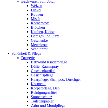
Backwaren vom Joldi
Weizen
Dinkel
Roggen
Misch
Körnerbrote
Brötchen
Kuchen, Kekse
Deftiges und Pizza
Geschenke
Meterbrote
Schnittbrot
Schönheit & Pflege
Drogerie
Baby-und Kinderpflege
Düfte, Raumspray
Geschenkartikel
Gesichtspflege
Haarpflege, Shampoo, Duschgel
Kosmetik
Körperpflege, Deo
Reinigungsmittel,
Sonnenschutz
Toilettenpapier,
Zahn-und Mundpflege