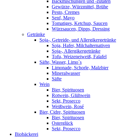
Backmischungen und -zutaten
Gewürze, Würzmittel, Brühe
Pesto, Cremes
Senf, Mayo
Tomatiges, Ketchup, Saucen
Würzsaucen, Dipps, Dressing
Getränke
Soja-, Getreide- und Allergikergetränke
Soja, Hafer, Milchalternativen
Soja-, Allergikergetränke
Tofu, Weizeneiweiß, Falafel
Säfte, Wasser, Limo´s
Limonade, Schorle, Malzbier
Mineralwasser
Säfte
Wein
Bier, Spirituosen
Rotwein, Glühwein
Sekt, Prosecco
Weißwein, Rosé
Bier, Cidre, Spirituosen
Bier, Spirituosen
Osterglück
Sekt, Prosecco
Biobäckerei