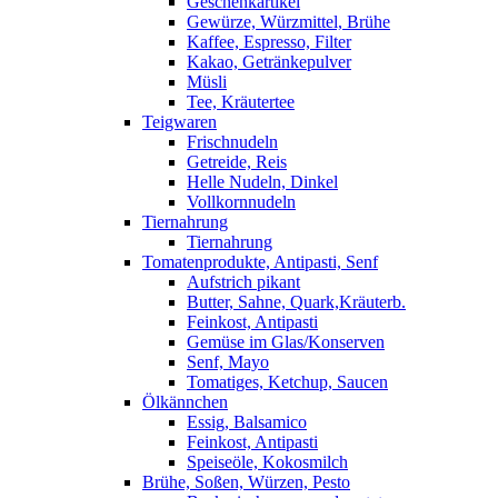
Geschenkartikel
Gewürze, Würzmittel, Brühe
Kaffee, Espresso, Filter
Kakao, Getränkepulver
Müsli
Tee, Kräutertee
Teigwaren
Frischnudeln
Getreide, Reis
Helle Nudeln, Dinkel
Vollkornnudeln
Tiernahrung
Tiernahrung
Tomatenprodukte, Antipasti, Senf
Aufstrich pikant
Butter, Sahne, Quark,Kräuterb.
Feinkost, Antipasti
Gemüse im Glas/Konserven
Senf, Mayo
Tomatiges, Ketchup, Saucen
Ölkännchen
Essig, Balsamico
Feinkost, Antipasti
Speiseöle, Kokosmilch
Brühe, Soßen, Würzen, Pesto