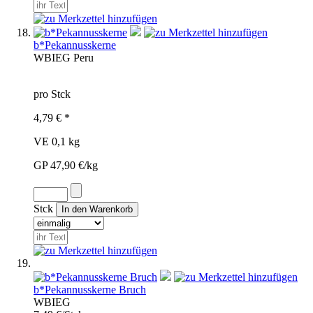
b*Pekannusskerne
WBI
EG
Peru
pro Stck
4,79 € *
VE 0,1 kg
GP 47,90 €/kg
Stck
b*Pekannusskerne Bruch
WBI
EG