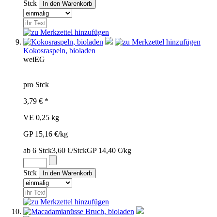
Stck
Kokosraspeln, bioladen
wei
EG
pro Stck
3,79 € *
VE 0,25 kg
GP 15,16 €/kg
ab 6 Stck
3,60 €/Stck
GP 14,40 €/kg
Stck