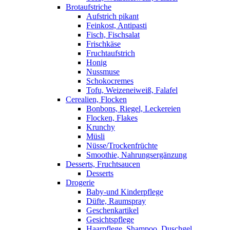
Brotaufstriche
Aufstrich pikant
Feinkost, Antipasti
Fisch, Fischsalat
Frischkäse
Fruchtaufstrich
Honig
Nussmuse
Schokocremes
Tofu, Weizeneiweiß, Falafel
Cerealien, Flocken
Bonbons, Riegel, Leckereien
Flocken, Flakes
Krunchy
Müsli
Nüsse/Trockenfrüchte
Smoothie, Nahrungsergänzung
Desserts, Fruchtsaucen
Desserts
Drogerie
Baby-und Kinderpflege
Düfte, Raumspray
Geschenkartikel
Gesichtspflege
Haarpflege, Shampoo, Duschgel