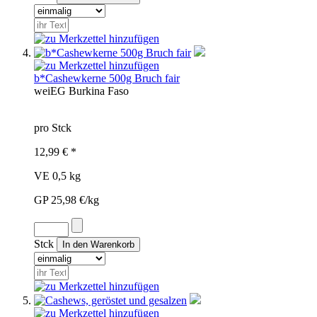
b*Cashewkerne 500g Bruch fair
wei
EG
Burkina Faso
pro Stck
12,99 € *
VE 0,5 kg
GP 25,98 €/kg
Stck