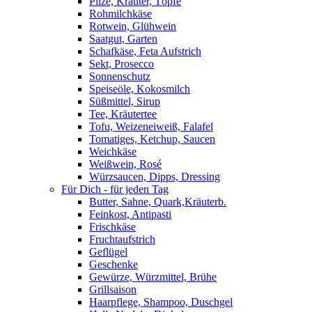
Pilze, Kräuter, Töpfe
Rohmilchkäse
Rotwein, Glühwein
Saatgut, Garten
Schafkäse, Feta Aufstrich
Sekt, Prosecco
Sonnenschutz
Speiseöle, Kokosmilch
Süßmittel, Sirup
Tee, Kräutertee
Tofu, Weizeneiweiß, Falafel
Tomatiges, Ketchup, Saucen
Weichkäse
Weißwein, Rosé
Würzsaucen, Dipps, Dressing
Für Dich - für jeden Tag
Butter, Sahne, Quark,Kräuterb.
Feinkost, Antipasti
Frischkäse
Fruchtaufstrich
Geflügel
Geschenke
Gewürze, Würzmittel, Brühe
Grillsaison
Haarpflege, Shampoo, Duschgel