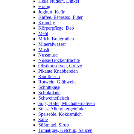
Helle Nudeln, Dinkel
Honig
Joghurt, Kefir
Kaffee, Espresso, Filter
Krunchy
Körperpflege, Deo
Mehl
Milch, Buttermilch
Mineralwasser
Müsli
Nussmuse
Nüsse/Trockenfrüchte
Obstkonserven, Grütze
Pikante Knabbereien
Rindfleisch
Rotwein, Glühwein
Schnittkäse
Schokolade
Schweinefleisch
Soja, Hafer, Milchalternativen
Soja-, Allergikergetränke
Speiseöle, Kokosmilch
Säfte
Süßmittel, Sirup
Tomatiges, Ketchup, Saucen