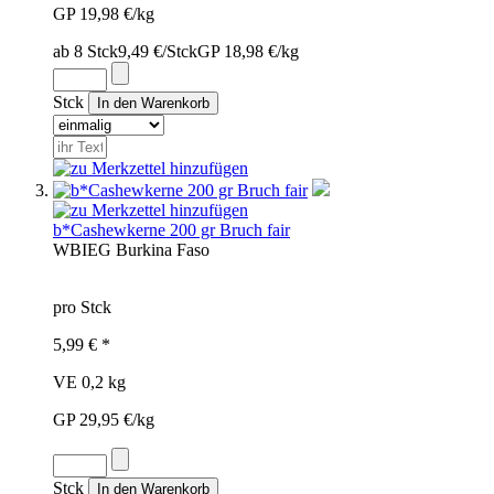
GP 19,98 €/kg
ab 8 Stck
9,49 €/Stck
GP 18,98 €/kg
Stck
b*Cashewkerne 200 gr Bruch fair
WBI
EG
Burkina Faso
pro Stck
5,99 € *
VE 0,2 kg
GP 29,95 €/kg
Stck