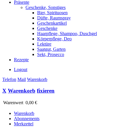
Präsente
Geschenke, Sonstiges
Bier, Spirituosen
Düfte, Raumspray
Geschenkartikel
Geschenke
Haarpflege, Shampoo, Duschgel
Körperpflege, Deo
Lektüre
Saatgut, Garten
Sekt, Prosecco
Rezepte
Logout
Telefon
Mail
Warenkorb
X
Warenkorb
fixieren
Warenwert
0,00 €
Warenkorb
Abonnements
Merkzettel