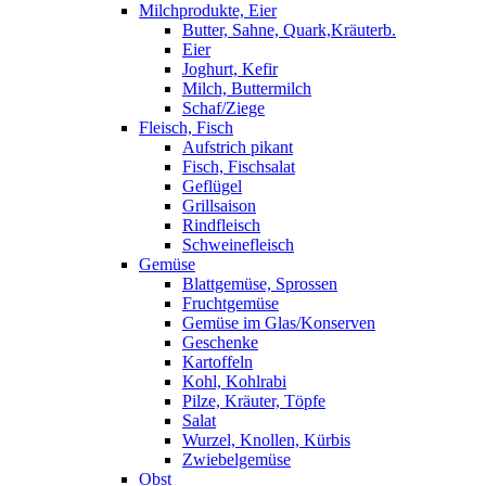
Milchprodukte, Eier
Butter, Sahne, Quark,Kräuterb.
Eier
Joghurt, Kefir
Milch, Buttermilch
Schaf/Ziege
Fleisch, Fisch
Aufstrich pikant
Fisch, Fischsalat
Geflügel
Grillsaison
Rindfleisch
Schweinefleisch
Gemüse
Blattgemüse, Sprossen
Fruchtgemüse
Gemüse im Glas/Konserven
Geschenke
Kartoffeln
Kohl, Kohlrabi
Pilze, Kräuter, Töpfe
Salat
Wurzel, Knollen, Kürbis
Zwiebelgemüse
Obst