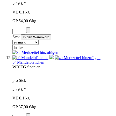
5,49 € *
VE 0,1 kg
GP 54,90 €/kg
Stck
b° Mandelblättchen
WBI
EG
Spanien
pro Stck
3,79 € *
VE 0,1 kg
GP 37,90 €/kg