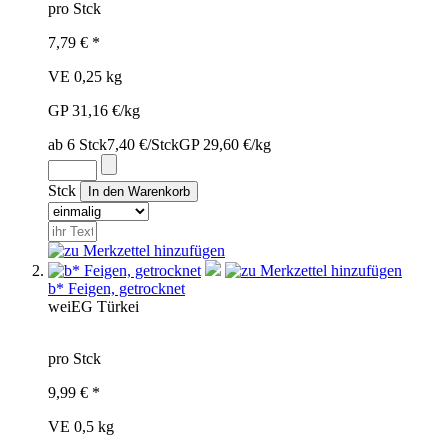
pro Stck
7,79 € *
VE 0,25 kg
GP 31,16 €/kg
ab 6 Stck
7,40 €/Stck
GP 29,60 €/kg
Stck
b* Feigen, getrocknet
wei
EG
Türkei
pro Stck
9,99 € *
VE 0,5 kg