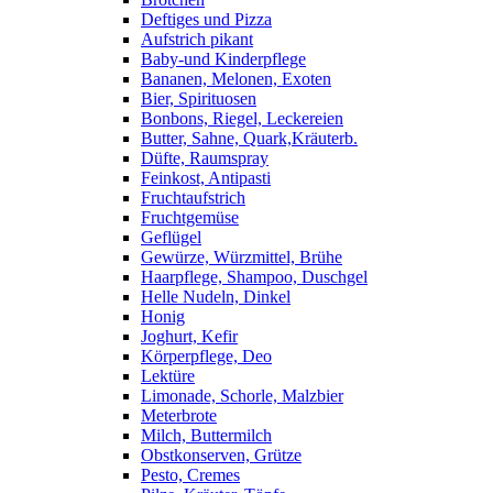
Deftiges und Pizza
Aufstrich pikant
Baby-und Kinderpflege
Bananen, Melonen, Exoten
Bier, Spirituosen
Bonbons, Riegel, Leckereien
Butter, Sahne, Quark,Kräuterb.
Düfte, Raumspray
Feinkost, Antipasti
Fruchtaufstrich
Fruchtgemüse
Geflügel
Gewürze, Würzmittel, Brühe
Haarpflege, Shampoo, Duschgel
Helle Nudeln, Dinkel
Honig
Joghurt, Kefir
Körperpflege, Deo
Lektüre
Limonade, Schorle, Malzbier
Meterbrote
Milch, Buttermilch
Obstkonserven, Grütze
Pesto, Cremes