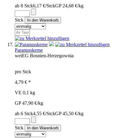
ab 8 Stck
6,17 €/Stck
GP 24,68 €/kg
Stck
Paranusskerne
wei
EG
Bosnien-Herzegownia
pro Stck
4,79 € *
VE 0,1 kg
GP 47,90 €/kg
ab 6 Stck
4,55 €/Stck
GP 45,50 €/kg
Stck