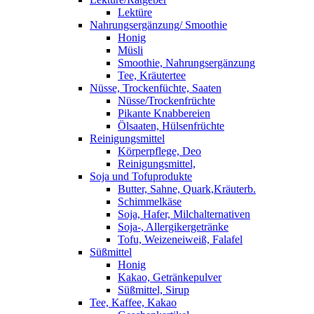
Lektüre
Nahrungsergänzung/ Smoothie
Honig
Müsli
Smoothie, Nahrungsergänzung
Tee, Kräutertee
Nüsse, Trockenfüchte, Saaten
Nüsse/Trockenfrüchte
Pikante Knabbereien
Ölsaaten, Hülsenfrüchte
Reinigungsmittel
Körperpflege, Deo
Reinigungsmittel,
Soja und Tofuprodukte
Butter, Sahne, Quark,Kräuterb.
Schimmelkäse
Soja, Hafer, Milchalternativen
Soja-, Allergikergetränke
Tofu, Weizeneiweiß, Falafel
Süßmittel
Honig
Kakao, Getränkepulver
Süßmittel, Sirup
Tee, Kaffee, Kakao