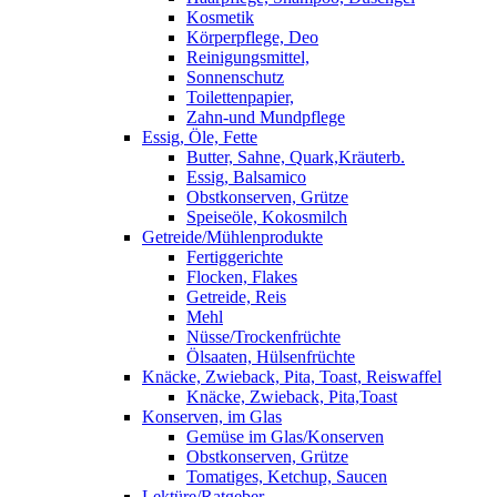
Kosmetik
Körperpflege, Deo
Reinigungsmittel,
Sonnenschutz
Toilettenpapier,
Zahn-und Mundpflege
Essig, Öle, Fette
Butter, Sahne, Quark,Kräuterb.
Essig, Balsamico
Obstkonserven, Grütze
Speiseöle, Kokosmilch
Getreide/Mühlenprodukte
Fertiggerichte
Flocken, Flakes
Getreide, Reis
Mehl
Nüsse/Trockenfrüchte
Ölsaaten, Hülsenfrüchte
Knäcke, Zwieback, Pita, Toast, Reiswaffel
Knäcke, Zwieback, Pita,Toast
Konserven, im Glas
Gemüse im Glas/Konserven
Obstkonserven, Grütze
Tomatiges, Ketchup, Saucen
Lektüre/Ratgeber