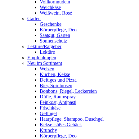
Vollkornnudeln
Weichkäse
Weißwein, Rosé
Garten
Geschenke
Körperpflege, Deo
Saatgut, Garten
Sonnenschutz
Lektüre/Ratgeber
Lektüre
Empfehlungen
Neu im Sortiment
Weizen
Kuchen, Kekse
Deftiges und Pizza
Bier, Spirituosen
Bonbons, Riegel, Leckereien
Düfte, Raumspray
Feinkost, Antipasti
Frischkäse
Geflügel
Haarpflege, Shampoo, Duschgel
Kekse, süßes Gebäck
Krunchy
Körperpflege, Deo