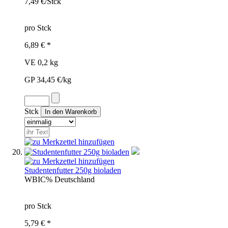
7,49 €/Stck
pro Stck
6,89 € *
VE 0,2 kg
GP 34,45 €/kg
Stck
Studentenfutter 250g bioladen
WBI
C%
Deutschland
pro Stck
5,79 € *