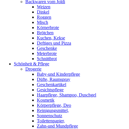
Backwaren vom Joldi
Weizen
Dinkel
Roggen
Misch
Körnerbrote
Brötchen
Kuchen, Kekse
Deftiges und Pizza
Geschenke
Meterbrote
Schnittbrot
Schönheit & Pflege
Drogerie
Baby-und Kinderpflege
Düfte, Raumspray
Geschenkartikel
Gesichtspflege
Haarpflege, Shampoo, Duschgel
Kosmetik
Körperpflege, Deo
Reinigungsmittel,
Sonnenschutz
Toilettenpapier,
Zahn-und Mundpflege