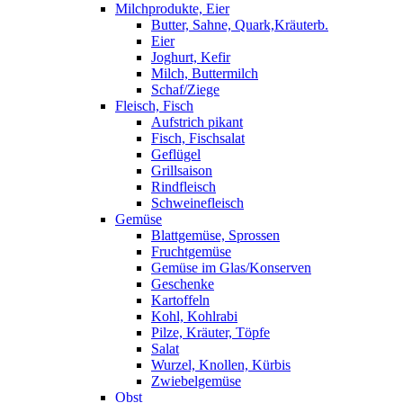
Milchprodukte, Eier
Butter, Sahne, Quark,Kräuterb.
Eier
Joghurt, Kefir
Milch, Buttermilch
Schaf/Ziege
Fleisch, Fisch
Aufstrich pikant
Fisch, Fischsalat
Geflügel
Grillsaison
Rindfleisch
Schweinefleisch
Gemüse
Blattgemüse, Sprossen
Fruchtgemüse
Gemüse im Glas/Konserven
Geschenke
Kartoffeln
Kohl, Kohlrabi
Pilze, Kräuter, Töpfe
Salat
Wurzel, Knollen, Kürbis
Zwiebelgemüse
Obst