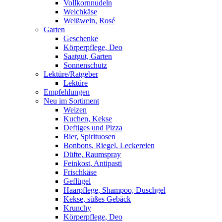
Vollkornnudeln
Weichkäse
Weißwein, Rosé
Garten
Geschenke
Körperpflege, Deo
Saatgut, Garten
Sonnenschutz
Lektüre/Ratgeber
Lektüre
Empfehlungen
Neu im Sortiment
Weizen
Kuchen, Kekse
Deftiges und Pizza
Bier, Spirituosen
Bonbons, Riegel, Leckereien
Düfte, Raumspray
Feinkost, Antipasti
Frischkäse
Geflügel
Haarpflege, Shampoo, Duschgel
Kekse, süßes Gebäck
Krunchy
Körperpflege, Deo