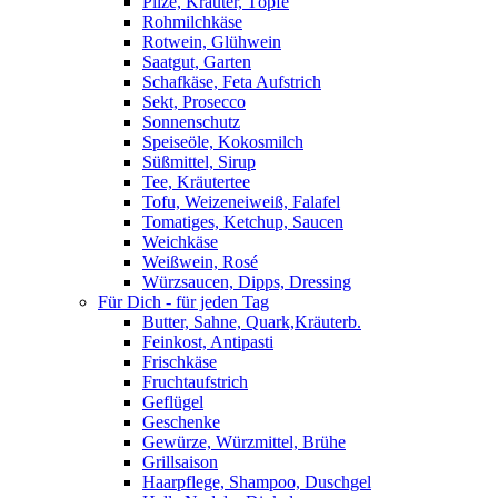
Pilze, Kräuter, Töpfe
Rohmilchkäse
Rotwein, Glühwein
Saatgut, Garten
Schafkäse, Feta Aufstrich
Sekt, Prosecco
Sonnenschutz
Speiseöle, Kokosmilch
Süßmittel, Sirup
Tee, Kräutertee
Tofu, Weizeneiweiß, Falafel
Tomatiges, Ketchup, Saucen
Weichkäse
Weißwein, Rosé
Würzsaucen, Dipps, Dressing
Für Dich - für jeden Tag
Butter, Sahne, Quark,Kräuterb.
Feinkost, Antipasti
Frischkäse
Fruchtaufstrich
Geflügel
Geschenke
Gewürze, Würzmittel, Brühe
Grillsaison
Haarpflege, Shampoo, Duschgel