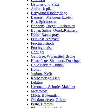
Deftiges und Pizza
Aufstrich pikant
Baby-und Kinderpflege
Bananen, Melonen, Exoten
Bier, Spirituosen
Bonbons, Riegel, Leckereien
Butter, Sahne, Quark,Kräuterb.
Düfte, Raumspray
Feinkost, Antipasti
Fruchtaufstrich
Fruchtgemüse
Geflügel
Gewürze, Würzmittel, Brühe
Haarpflege, Shampoo, Duschgel
Helle Nudeln, Dinkel
Honig
Joghurt, Kefir
Körperpflege, Deo
Lektüre
Limonade, Schorle, Malzbier
Meterbrote
Milch, Buttermilch
Obstkonserven, Grütze
Pesto, Cremes