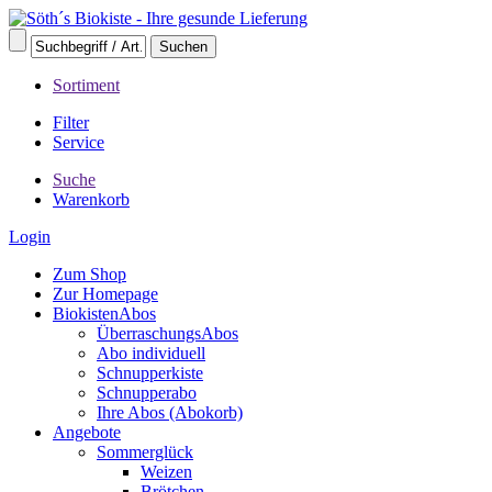
Sortiment
Filter
Service
Suche
Warenkorb
Login
Zum Shop
Zur Homepage
BiokistenAbos
ÜberraschungsAbos
Abo individuell
Schnupperkiste
Schnupperabo
Ihre Abos (Abokorb)
Angebote
Sommerglück
Weizen
Brötchen