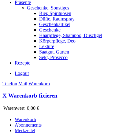
Präsente
Geschenke, Sonstiges
Bier, Spirituosen
Düfte, Raumspray
Geschenkartikel
Geschenke
Haarpflege, Shampoo, Duschgel
Körperpflege, Deo
Lektüre
Saatgut, Garten
Sekt, Prosecco
Rezepte
Logout
Telefon
Mail
Warenkorb
X
Warenkorb
fixieren
Warenwert
0,00 €
Warenkorb
Abonnements
Merkzettel