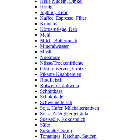
Helle Nudeln, Dinkel
Honig
Joghurt, Kefir
Kaffee, Espresso, Filter
Krunchy
Körperpflege, Deo
Mehl
Milch, Buttermilch
Mineralwasser
Müsli
Nussmuse
Nüsse/Trockenfrüchte
Obstkonserven, Grütze
Pikante Knabbereien
Rindfleisch
Rotwein, Glühwein
Schnittkäse
Schokolade
Schweinefleisch
Soja, Hafer, Milchalternativen
Soja-, Allergikergetränke
Speiseöle, Kokosmilch
Säfte
Süßmittel, Sirup
Tomatiges, Ketchup, Saucen