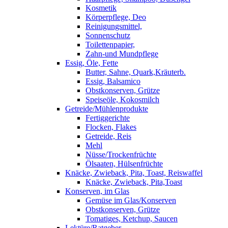
Kosmetik
Körperpflege, Deo
Reinigungsmittel,
Sonnenschutz
Toilettenpapier,
Zahn-und Mundpflege
Essig, Öle, Fette
Butter, Sahne, Quark,Kräuterb.
Essig, Balsamico
Obstkonserven, Grütze
Speiseöle, Kokosmilch
Getreide/Mühlenprodukte
Fertiggerichte
Flocken, Flakes
Getreide, Reis
Mehl
Nüsse/Trockenfrüchte
Ölsaaten, Hülsenfrüchte
Knäcke, Zwieback, Pita, Toast, Reiswaffel
Knäcke, Zwieback, Pita,Toast
Konserven, im Glas
Gemüse im Glas/Konserven
Obstkonserven, Grütze
Tomatiges, Ketchup, Saucen
Lektüre/Ratgeber