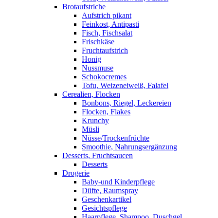
Brotaufstriche
Aufstrich pikant
Feinkost, Antipasti
Fisch, Fischsalat
Frischkäse
Fruchtaufstrich
Honig
Nussmuse
Schokocremes
Tofu, Weizeneiweiß, Falafel
Cerealien, Flocken
Bonbons, Riegel, Leckereien
Flocken, Flakes
Krunchy
Müsli
Nüsse/Trockenfrüchte
Smoothie, Nahrungsergänzung
Desserts, Fruchtsaucen
Desserts
Drogerie
Baby-und Kinderpflege
Düfte, Raumspray
Geschenkartikel
Gesichtspflege
Haarpflege, Shampoo, Duschgel