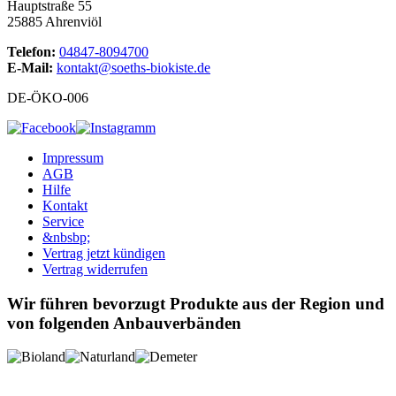
Hauptstraße 55
25885 Ahrenviöl
Telefon:
04847-8094700
E-Mail:
kontakt@soeths-biokiste.de
DE-ÖKO-006
Impressum
AGB
Hilfe
Kontakt
Service
&nbsbp;
Vertrag jetzt kündigen
Vertrag widerrufen
Wir führen bevorzugt Produkte aus der Region und
von folgenden Anbauverbänden