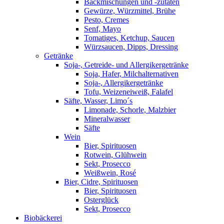
Backmischungen und -zutaten
Gewürze, Würzmittel, Brühe
Pesto, Cremes
Senf, Mayo
Tomatiges, Ketchup, Saucen
Würzsaucen, Dipps, Dressing
Getränke
Soja-, Getreide- und Allergikergetränke
Soja, Hafer, Milchalternativen
Soja-, Allergikergetränke
Tofu, Weizeneiweiß, Falafel
Säfte, Wasser, Limo´s
Limonade, Schorle, Malzbier
Mineralwasser
Säfte
Wein
Bier, Spirituosen
Rotwein, Glühwein
Sekt, Prosecco
Weißwein, Rosé
Bier, Cidre, Spirituosen
Bier, Spirituosen
Osterglück
Sekt, Prosecco
Biobäckerei