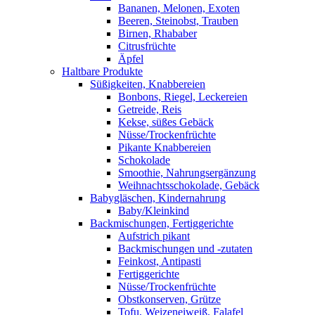
Bananen, Melonen, Exoten
Beeren, Steinobst, Trauben
Birnen, Rhababer
Citrusfrüchte
Äpfel
Haltbare Produkte
Süßigkeiten, Knabbereien
Bonbons, Riegel, Leckereien
Getreide, Reis
Kekse, süßes Gebäck
Nüsse/Trockenfrüchte
Pikante Knabbereien
Schokolade
Smoothie, Nahrungsergänzung
Weihnachtsschokolade, Gebäck
Babygläschen, Kindernahrung
Baby/Kleinkind
Backmischungen, Fertiggerichte
Aufstrich pikant
Backmischungen und -zutaten
Feinkost, Antipasti
Fertiggerichte
Nüsse/Trockenfrüchte
Obstkonserven, Grütze
Tofu, Weizeneiweiß, Falafel