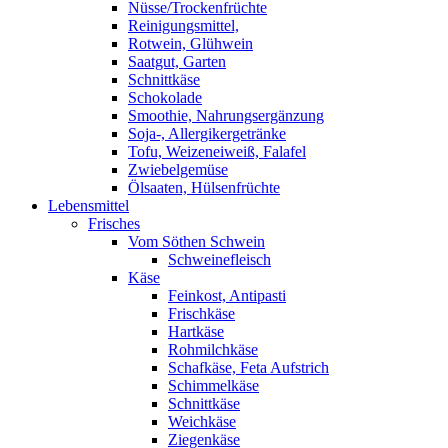
Nüsse/Trockenfrüchte
Reinigungsmittel,
Rotwein, Glühwein
Saatgut, Garten
Schnittkäse
Schokolade
Smoothie, Nahrungsergänzung
Soja-, Allergikergetränke
Tofu, Weizeneiweiß, Falafel
Zwiebelgemüse
Ölsaaten, Hülsenfrüchte
Lebensmittel
Frisches
Vom Söthen Schwein
Schweinefleisch
Käse
Feinkost, Antipasti
Frischkäse
Hartkäse
Rohmilchkäse
Schafkäse, Feta Aufstrich
Schimmelkäse
Schnittkäse
Weichkäse
Ziegenkäse