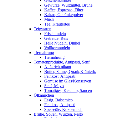
Geschenkartikel
Gewürze, Würzmittel, Brühe
Kaffee, Espresso, Filter
Kakao, Getränkepulver
Müsli
Tee, Kräutertee
Teigwaren
Frischnudeln
Getreide, Reis
Helle Nudeln, Dinkel
Vollkornnudeln
Tiernahrung
Tiernahrung
Tomatenprodukte, Antipasti, Senf
Aufstrich pikant
Butter, Sahne, Quark,Kräuterb.
Feinkost, Antipasti
Gemüse im Glas/Konserven
Senf, Mayo
Tomatiges, Ketchup, Saucen
Ölkännchen
Essig, Balsamico
Feinkost, Antipasti
Speiseöle, Kokosmilch
Brühe, Soßen, Würzen, Pesto