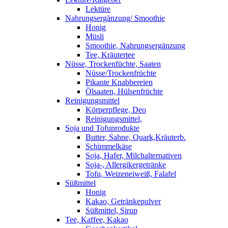
Lektüre
Nahrungsergänzung/ Smoothie
Honig
Müsli
Smoothie, Nahrungsergänzung
Tee, Kräutertee
Nüsse, Trockenfüchte, Saaten
Nüsse/Trockenfrüchte
Pikante Knabbereien
Ölsaaten, Hülsenfrüchte
Reinigungsmittel
Körperpflege, Deo
Reinigungsmittel,
Soja und Tofuprodukte
Butter, Sahne, Quark,Kräuterb.
Schimmelkäse
Soja, Hafer, Milchalternativen
Soja-, Allergikergetränke
Tofu, Weizeneiweiß, Falafel
Süßmittel
Honig
Kakao, Getränkepulver
Süßmittel, Sirup
Tee, Kaffee, Kakao