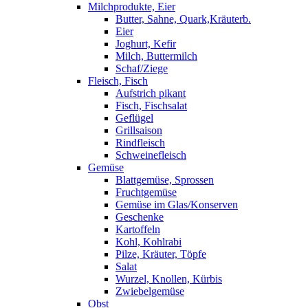
Milchprodukte, Eier
Butter, Sahne, Quark,Kräuterb.
Eier
Joghurt, Kefir
Milch, Buttermilch
Schaf/Ziege
Fleisch, Fisch
Aufstrich pikant
Fisch, Fischsalat
Geflügel
Grillsaison
Rindfleisch
Schweinefleisch
Gemüse
Blattgemüse, Sprossen
Fruchtgemüse
Gemüse im Glas/Konserven
Geschenke
Kartoffeln
Kohl, Kohlrabi
Pilze, Kräuter, Töpfe
Salat
Wurzel, Knollen, Kürbis
Zwiebelgemüse
Obst