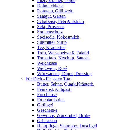
Pilze, Kräuter, Töpfe
Rohmilchkäse
Rotwein, Glühwein
Saatgut, Garten
Schafkäse, Feta Aufstrich
Sekt, Prosecco
Sonnenschutz
Speiseöle, Kokosmilch
Süßmittel, Sirup
Tee, Kräutertee
Tofu, Weizeneiweiß, Falafel
Tomatiges, Ketchup, Saucen
Weichkäse
Weißwein, Rosé
Würzsaucen, Dipps, Dressing
Für Dich - für jeden Tag
Butter, Sahne, Quark,Kräuterb.
Feinkost, Antipasti
Frischkäse
Fruchtaufstrich
Geflügel
Geschenke
Gewürze, Würzmittel, Brühe
Grillsaison
Haarpflege, Shampoo, Duschgel