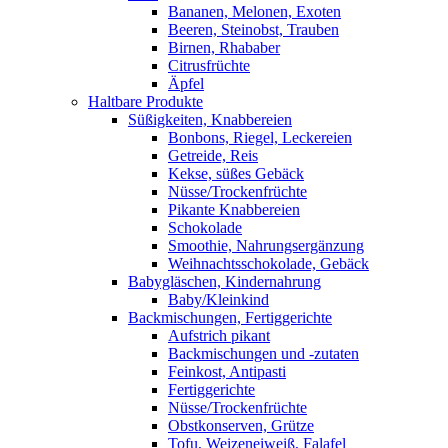
Bananen, Melonen, Exoten
Beeren, Steinobst, Trauben
Birnen, Rhababer
Citrusfrüchte
Äpfel
Haltbare Produkte
Süßigkeiten, Knabbereien
Bonbons, Riegel, Leckereien
Getreide, Reis
Kekse, süßes Gebäck
Nüsse/Trockenfrüchte
Pikante Knabbereien
Schokolade
Smoothie, Nahrungsergänzung
Weihnachtsschokolade, Gebäck
Babygläschen, Kindernahrung
Baby/Kleinkind
Backmischungen, Fertiggerichte
Aufstrich pikant
Backmischungen und -zutaten
Feinkost, Antipasti
Fertiggerichte
Nüsse/Trockenfrüchte
Obstkonserven, Grütze
Tofu, Weizeneiweiß, Falafel