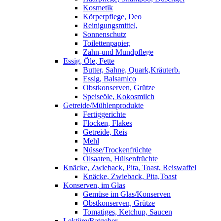
Kosmetik
Körperpflege, Deo
Reinigungsmittel,
Sonnenschutz
Toilettenpapier,
Zahn-und Mundpflege
Essig, Öle, Fette
Butter, Sahne, Quark,Kräuterb.
Essig, Balsamico
Obstkonserven, Grütze
Speiseöle, Kokosmilch
Getreide/Mühlenprodukte
Fertiggerichte
Flocken, Flakes
Getreide, Reis
Mehl
Nüsse/Trockenfrüchte
Ölsaaten, Hülsenfrüchte
Knäcke, Zwieback, Pita, Toast, Reiswaffel
Knäcke, Zwieback, Pita,Toast
Konserven, im Glas
Gemüse im Glas/Konserven
Obstkonserven, Grütze
Tomatiges, Ketchup, Saucen
Lektüre/Ratgeber