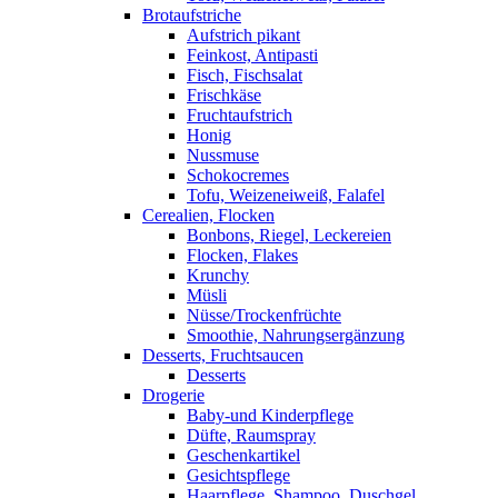
Brotaufstriche
Aufstrich pikant
Feinkost, Antipasti
Fisch, Fischsalat
Frischkäse
Fruchtaufstrich
Honig
Nussmuse
Schokocremes
Tofu, Weizeneiweiß, Falafel
Cerealien, Flocken
Bonbons, Riegel, Leckereien
Flocken, Flakes
Krunchy
Müsli
Nüsse/Trockenfrüchte
Smoothie, Nahrungsergänzung
Desserts, Fruchtsaucen
Desserts
Drogerie
Baby-und Kinderpflege
Düfte, Raumspray
Geschenkartikel
Gesichtspflege
Haarpflege, Shampoo, Duschgel