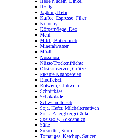
Helle Nudeln, Dinkel
Honig
Joghurt, Kefir
Kaffee, Espresso, Filter
Krunchy
Körperpflege, Deo
Mehl
Milch, Buttermilch
Mineralwasser
Müsli
Nussmuse
Nüsse/Trockenfrüchte
Obstkonserven, Grütze
Pikante Knabbereien
Rindfleisch
Rotwein, Glühwein
Schnittkäse
Schokolade
Schweinefleisch
Soja, Hafer, Milchalternativen
Soja-, Allergikergetränke
Speiseöle, Kokosmilch
Säfte
Süßmittel, Sirup
Tomatiges, Ketchup, Saucen