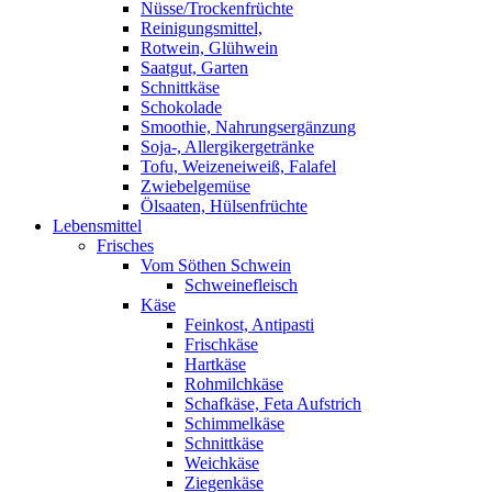
Nüsse/Trockenfrüchte
Reinigungsmittel,
Rotwein, Glühwein
Saatgut, Garten
Schnittkäse
Schokolade
Smoothie, Nahrungsergänzung
Soja-, Allergikergetränke
Tofu, Weizeneiweiß, Falafel
Zwiebelgemüse
Ölsaaten, Hülsenfrüchte
Lebensmittel
Frisches
Vom Söthen Schwein
Schweinefleisch
Käse
Feinkost, Antipasti
Frischkäse
Hartkäse
Rohmilchkäse
Schafkäse, Feta Aufstrich
Schimmelkäse
Schnittkäse
Weichkäse
Ziegenkäse