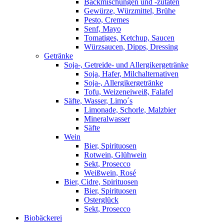
Backmischungen und -zutaten
Gewürze, Würzmittel, Brühe
Pesto, Cremes
Senf, Mayo
Tomatiges, Ketchup, Saucen
Würzsaucen, Dipps, Dressing
Getränke
Soja-, Getreide- und Allergikergetränke
Soja, Hafer, Milchalternativen
Soja-, Allergikergetränke
Tofu, Weizeneiweiß, Falafel
Säfte, Wasser, Limo´s
Limonade, Schorle, Malzbier
Mineralwasser
Säfte
Wein
Bier, Spirituosen
Rotwein, Glühwein
Sekt, Prosecco
Weißwein, Rosé
Bier, Cidre, Spirituosen
Bier, Spirituosen
Osterglück
Sekt, Prosecco
Biobäckerei