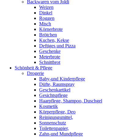
Backwaren vom Joldi
Weizen
Dinkel
Roggen
Misch
Körnerbrote
Brötchen
Kuchen, Kekse
Deftiges und Pizza
Geschenke
Meterbrote
Schnittbrot
Schönheit & Pflege
Drogerie
Baby-und Kinderpflege
Düfte, Raumspray
Geschenkartikel
Gesichtspflege
Haarpflege, Shampoo, Duschgel
Kosmetik
Körperpflege, Deo
Reinigungsmittel,
Sonnenschutz
Toilettenpapier,
Zahn-und Mundpflege