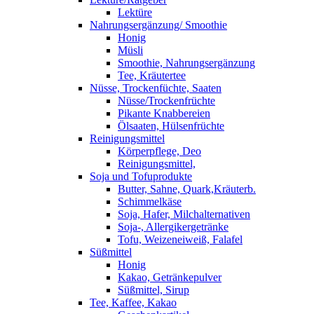
Lektüre
Nahrungsergänzung/ Smoothie
Honig
Müsli
Smoothie, Nahrungsergänzung
Tee, Kräutertee
Nüsse, Trockenfüchte, Saaten
Nüsse/Trockenfrüchte
Pikante Knabbereien
Ölsaaten, Hülsenfrüchte
Reinigungsmittel
Körperpflege, Deo
Reinigungsmittel,
Soja und Tofuprodukte
Butter, Sahne, Quark,Kräuterb.
Schimmelkäse
Soja, Hafer, Milchalternativen
Soja-, Allergikergetränke
Tofu, Weizeneiweiß, Falafel
Süßmittel
Honig
Kakao, Getränkepulver
Süßmittel, Sirup
Tee, Kaffee, Kakao