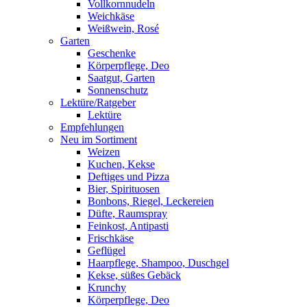
Vollkornnudeln
Weichkäse
Weißwein, Rosé
Garten
Geschenke
Körperpflege, Deo
Saatgut, Garten
Sonnenschutz
Lektüre/Ratgeber
Lektüre
Empfehlungen
Neu im Sortiment
Weizen
Kuchen, Kekse
Deftiges und Pizza
Bier, Spirituosen
Bonbons, Riegel, Leckereien
Düfte, Raumspray
Feinkost, Antipasti
Frischkäse
Geflügel
Haarpflege, Shampoo, Duschgel
Kekse, süßes Gebäck
Krunchy
Körperpflege, Deo