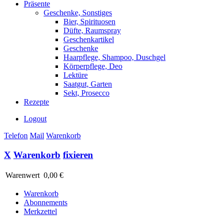
Präsente
Geschenke, Sonstiges
Bier, Spirituosen
Düfte, Raumspray
Geschenkartikel
Geschenke
Haarpflege, Shampoo, Duschgel
Körperpflege, Deo
Lektüre
Saatgut, Garten
Sekt, Prosecco
Rezepte
Logout
Telefon
Mail
Warenkorb
X
Warenkorb
fixieren
Warenwert
0,00 €
Warenkorb
Abonnements
Merkzettel