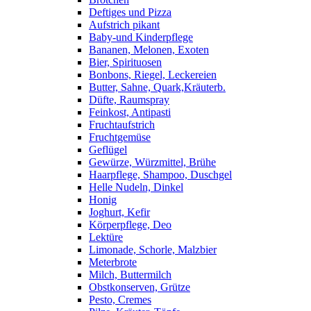
Deftiges und Pizza
Aufstrich pikant
Baby-und Kinderpflege
Bananen, Melonen, Exoten
Bier, Spirituosen
Bonbons, Riegel, Leckereien
Butter, Sahne, Quark,Kräuterb.
Düfte, Raumspray
Feinkost, Antipasti
Fruchtaufstrich
Fruchtgemüse
Geflügel
Gewürze, Würzmittel, Brühe
Haarpflege, Shampoo, Duschgel
Helle Nudeln, Dinkel
Honig
Joghurt, Kefir
Körperpflege, Deo
Lektüre
Limonade, Schorle, Malzbier
Meterbrote
Milch, Buttermilch
Obstkonserven, Grütze
Pesto, Cremes