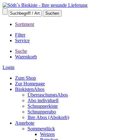
Sortiment
Filter
Service
Suche
Warenkorb
Login
Zum Shop
Zur Homepage
BiokistenAbos
ÜberraschungsAbos
Abo individuell
Schnupperkiste
Schnupperabo
Ihre Abos (Abokorb)
Angebote
Sommerglück
Weizen
Brötchen