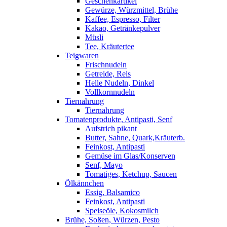
Geschenkartikel
Gewürze, Würzmittel, Brühe
Kaffee, Espresso, Filter
Kakao, Getränkepulver
Müsli
Tee, Kräutertee
Teigwaren
Frischnudeln
Getreide, Reis
Helle Nudeln, Dinkel
Vollkornnudeln
Tiernahrung
Tiernahrung
Tomatenprodukte, Antipasti, Senf
Aufstrich pikant
Butter, Sahne, Quark,Kräuterb.
Feinkost, Antipasti
Gemüse im Glas/Konserven
Senf, Mayo
Tomatiges, Ketchup, Saucen
Ölkännchen
Essig, Balsamico
Feinkost, Antipasti
Speiseöle, Kokosmilch
Brühe, Soßen, Würzen, Pesto