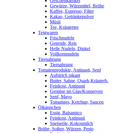
Geschenkartikel
Gewürze, Würzmittel, Brühe
Kaffee, Espresso, Filter
Kakao, Getränkepulver
Müsli
Tee, Kräutertee
Teigwaren
Frischnudeln
Getreide, Reis
Helle Nudeln, Dinkel
Vollkornnudeln
Tiernahrung
Tiernahrung
Tomatenprodukte, Antipasti, Senf
Aufstrich pikant
Butter, Sahne, Quark,Kräuterb.
Feinkost, Antipasti
Gemüse im Glas/Konserven
Senf, Mayo
Tomatiges, Ketchup, Saucen
Ölkännchen
Essig, Balsamico
Feinkost, Antipasti
Speiseöle, Kokosmilch
Brühe, Soßen, Würzen, Pesto