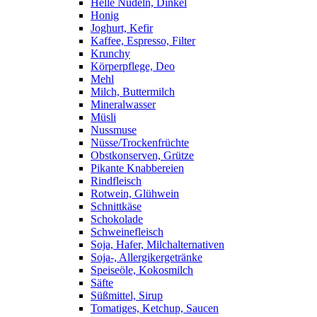
Helle Nudeln, Dinkel
Honig
Joghurt, Kefir
Kaffee, Espresso, Filter
Krunchy
Körperpflege, Deo
Mehl
Milch, Buttermilch
Mineralwasser
Müsli
Nussmuse
Nüsse/Trockenfrüchte
Obstkonserven, Grütze
Pikante Knabbereien
Rindfleisch
Rotwein, Glühwein
Schnittkäse
Schokolade
Schweinefleisch
Soja, Hafer, Milchalternativen
Soja-, Allergikergetränke
Speiseöle, Kokosmilch
Säfte
Süßmittel, Sirup
Tomatiges, Ketchup, Saucen