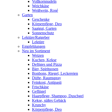
Vollkornnudeln
Weichkäse
Weißwein, Rosé
Garten
Geschenke
Körperpflege, Deo
Saatgut, Garten
Sonnenschutz
Lektüre/Ratgeber
Lektüre
Empfehlungen
Neu im Sortiment
Weizen
Kuchen, Kekse
Deftiges und Pizza
Bier, Spirituosen
Bonbons, Riegel, Leckereien
Düfte, Raumspray
Feinkost, Antipasti
Frischkäse
Geflügel
Haarpflege, Shampoo, Duschgel
Kekse, süßes Gebäck
Krunchy
Körperpflege, Deo