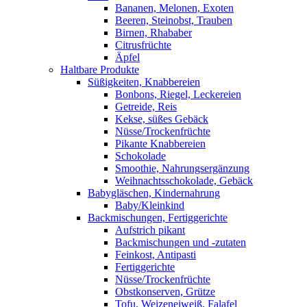
Bananen, Melonen, Exoten
Beeren, Steinobst, Trauben
Birnen, Rhababer
Citrusfrüchte
Äpfel
Haltbare Produkte
Süßigkeiten, Knabbereien
Bonbons, Riegel, Leckereien
Getreide, Reis
Kekse, süßes Gebäck
Nüsse/Trockenfrüchte
Pikante Knabbereien
Schokolade
Smoothie, Nahrungsergänzung
Weihnachtsschokolade, Gebäck
Babygläschen, Kindernahrung
Baby/Kleinkind
Backmischungen, Fertiggerichte
Aufstrich pikant
Backmischungen und -zutaten
Feinkost, Antipasti
Fertiggerichte
Nüsse/Trockenfrüchte
Obstkonserven, Grütze
Tofu, Weizeneiweiß, Falafel