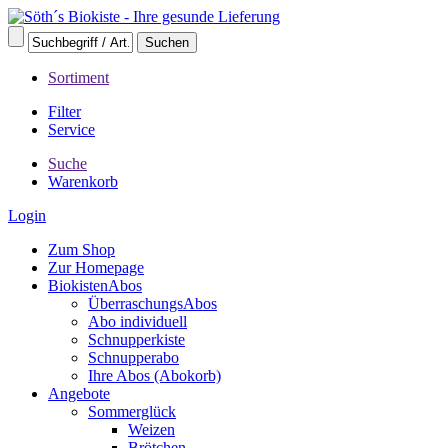
Sortiment
Filter
Service
Suche
Warenkorb
Login
Zum Shop
Zur Homepage
BiokistenAbos
ÜberraschungsAbos
Abo individuell
Schnupperkiste
Schnupperabo
Ihre Abos (Abokorb)
Angebote
Sommerglück
Weizen
Brötchen