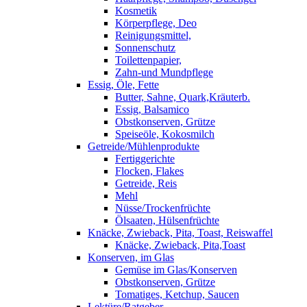
Kosmetik
Körperpflege, Deo
Reinigungsmittel,
Sonnenschutz
Toilettenpapier,
Zahn-und Mundpflege
Essig, Öle, Fette
Butter, Sahne, Quark,Kräuterb.
Essig, Balsamico
Obstkonserven, Grütze
Speiseöle, Kokosmilch
Getreide/Mühlenprodukte
Fertiggerichte
Flocken, Flakes
Getreide, Reis
Mehl
Nüsse/Trockenfrüchte
Ölsaaten, Hülsenfrüchte
Knäcke, Zwieback, Pita, Toast, Reiswaffel
Knäcke, Zwieback, Pita,Toast
Konserven, im Glas
Gemüse im Glas/Konserven
Obstkonserven, Grütze
Tomatiges, Ketchup, Saucen
Lektüre/Ratgeber