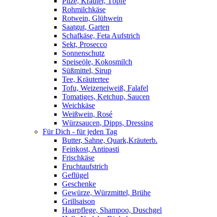
Pilze, Kräuter, Töpfe
Rohmilchkäse
Rotwein, Glühwein
Saatgut, Garten
Schafkäse, Feta Aufstrich
Sekt, Prosecco
Sonnenschutz
Speiseöle, Kokosmilch
Süßmittel, Sirup
Tee, Kräutertee
Tofu, Weizeneiweiß, Falafel
Tomatiges, Ketchup, Saucen
Weichkäse
Weißwein, Rosé
Würzsaucen, Dipps, Dressing
Für Dich - für jeden Tag
Butter, Sahne, Quark,Kräuterb.
Feinkost, Antipasti
Frischkäse
Fruchtaufstrich
Geflügel
Geschenke
Gewürze, Würzmittel, Brühe
Grillsaison
Haarpflege, Shampoo, Duschgel