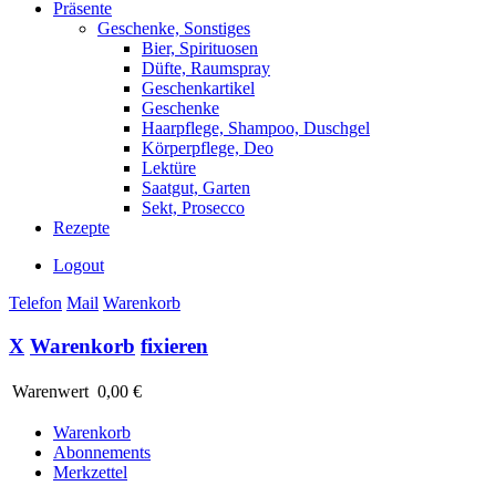
Präsente
Geschenke, Sonstiges
Bier, Spirituosen
Düfte, Raumspray
Geschenkartikel
Geschenke
Haarpflege, Shampoo, Duschgel
Körperpflege, Deo
Lektüre
Saatgut, Garten
Sekt, Prosecco
Rezepte
Logout
Telefon
Mail
Warenkorb
X
Warenkorb
fixieren
Warenwert
0,00 €
Warenkorb
Abonnements
Merkzettel