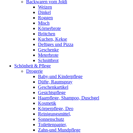
Backwaren vom Joldi
Weizen
Dinkel
Roggen
Misch
Körnerbrote
Brötchen
Kuchen, Kekse
Deftiges und Pizza
Geschenke
Meterbrote
Schnittbrot
Schönheit & Pflege
Drogerie
Baby-und Kinderpflege
Düfte, Raumspray
Geschenkartikel
Gesichtspflege
Haarpflege, Shampoo, Duschgel
Kosmetik
Körperpflege, Deo
Reinigungsmittel,
Sonnenschutz
Toilettenpapier,
Zahn-und Mundpflege