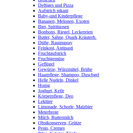
Deftiges und Pizza
Aufstrich pikant
Baby-und Kinderpflege
Bananen, Melonen, Exoten
Bier, Spirituosen
Bonbons, Riegel, Leckereien
Butter, Sahne, Quark,Kräuterb.
Düfte, Raumspray
Feinkost, Antipasti
Fruchtaufstrich
Fruchtgemüse
Geflügel
Gewürze, Würzmittel, Brühe
Haarpflege, Shampoo, Duschgel
Helle Nudeln, Dinkel
Honig
Joghurt, Kefir
Körperpflege, Deo
Lektüre
Limonade, Schorle, Malzbier
Meterbrote
Milch, Buttermilch
Obstkonserven, Grütze
Pesto, Cremes