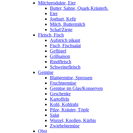
Milchprodukte, Eier
Butter, Sahne, Quark,Kräuterb.
Eier
Joghurt, Kefir
Milch, Buttermilch
Schaf/Ziege
Fleisch, Fisch
Aufstrich pikant
Fisch, Fischsalat
Geflügel
Grillsaison
Rindfleisch
Schweinefleisch
Gemüse
Blattgemüse, Sprossen
Fruchtgemüse
Gemüse im Glas/Konserven
Geschenke
Kartoffeln
Kohl, Kohlrabi
Pilze, Kräuter, Töpfe
Salat
Wurzel, Knollen, Kürbis
Zwiebelgemüse
Obst