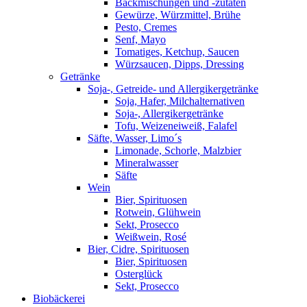
Backmischungen und -zutaten
Gewürze, Würzmittel, Brühe
Pesto, Cremes
Senf, Mayo
Tomatiges, Ketchup, Saucen
Würzsaucen, Dipps, Dressing
Getränke
Soja-, Getreide- und Allergikergetränke
Soja, Hafer, Milchalternativen
Soja-, Allergikergetränke
Tofu, Weizeneiweiß, Falafel
Säfte, Wasser, Limo´s
Limonade, Schorle, Malzbier
Mineralwasser
Säfte
Wein
Bier, Spirituosen
Rotwein, Glühwein
Sekt, Prosecco
Weißwein, Rosé
Bier, Cidre, Spirituosen
Bier, Spirituosen
Osterglück
Sekt, Prosecco
Biobäckerei