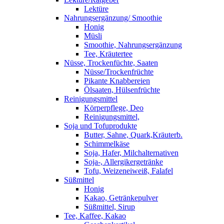
Lektüre
Nahrungsergänzung/ Smoothie
Honig
Müsli
Smoothie, Nahrungsergänzung
Tee, Kräutertee
Nüsse, Trockenfüchte, Saaten
Nüsse/Trockenfrüchte
Pikante Knabbereien
Ölsaaten, Hülsenfrüchte
Reinigungsmittel
Körperpflege, Deo
Reinigungsmittel,
Soja und Tofuprodukte
Butter, Sahne, Quark,Kräuterb.
Schimmelkäse
Soja, Hafer, Milchalternativen
Soja-, Allergikergetränke
Tofu, Weizeneiweiß, Falafel
Süßmittel
Honig
Kakao, Getränkepulver
Süßmittel, Sirup
Tee, Kaffee, Kakao