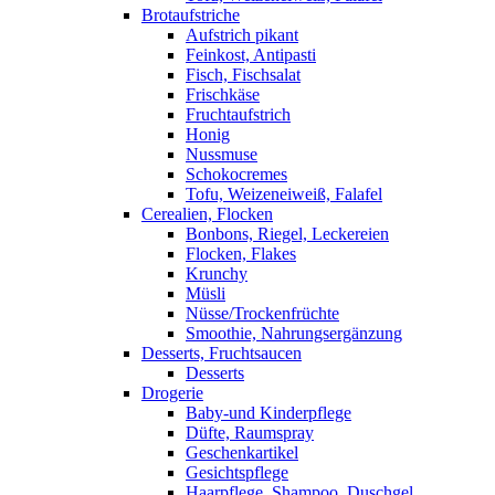
Brotaufstriche
Aufstrich pikant
Feinkost, Antipasti
Fisch, Fischsalat
Frischkäse
Fruchtaufstrich
Honig
Nussmuse
Schokocremes
Tofu, Weizeneiweiß, Falafel
Cerealien, Flocken
Bonbons, Riegel, Leckereien
Flocken, Flakes
Krunchy
Müsli
Nüsse/Trockenfrüchte
Smoothie, Nahrungsergänzung
Desserts, Fruchtsaucen
Desserts
Drogerie
Baby-und Kinderpflege
Düfte, Raumspray
Geschenkartikel
Gesichtspflege
Haarpflege, Shampoo, Duschgel