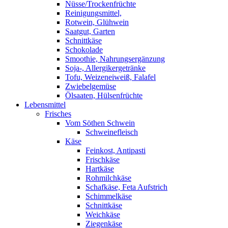
Nüsse/Trockenfrüchte
Reinigungsmittel,
Rotwein, Glühwein
Saatgut, Garten
Schnittkäse
Schokolade
Smoothie, Nahrungsergänzung
Soja-, Allergikergetränke
Tofu, Weizeneiweiß, Falafel
Zwiebelgemüse
Ölsaaten, Hülsenfrüchte
Lebensmittel
Frisches
Vom Söthen Schwein
Schweinefleisch
Käse
Feinkost, Antipasti
Frischkäse
Hartkäse
Rohmilchkäse
Schafkäse, Feta Aufstrich
Schimmelkäse
Schnittkäse
Weichkäse
Ziegenkäse