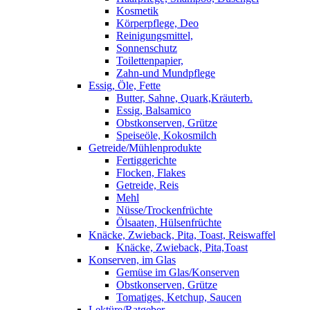
Kosmetik
Körperpflege, Deo
Reinigungsmittel,
Sonnenschutz
Toilettenpapier,
Zahn-und Mundpflege
Essig, Öle, Fette
Butter, Sahne, Quark,Kräuterb.
Essig, Balsamico
Obstkonserven, Grütze
Speiseöle, Kokosmilch
Getreide/Mühlenprodukte
Fertiggerichte
Flocken, Flakes
Getreide, Reis
Mehl
Nüsse/Trockenfrüchte
Ölsaaten, Hülsenfrüchte
Knäcke, Zwieback, Pita, Toast, Reiswaffel
Knäcke, Zwieback, Pita,Toast
Konserven, im Glas
Gemüse im Glas/Konserven
Obstkonserven, Grütze
Tomatiges, Ketchup, Saucen
Lektüre/Ratgeber