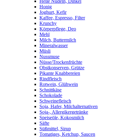
Helle Nudeln, Dinkel
Honig
Joghurt, Kefir
Kaffee, Espresso, Filter
Krunchy
Körperpflege, Deo
Mehl
Milch, Buttermilch
Mineralwasser
Müsli
Nussmuse
Nüsse/Trockenfrüchte
Obstkonserven, Grütze
Pikante Knabbereien
Rindfleisch
Rotwein, Glühwein
Schnittkäse
Schokolade
Schweinefleisch
Soja, Hafer, Milchalternativen
Soja-, Allergikergetränke
Speiseöle, Kokosmilch
Säfte
Süßmittel, Sirup
Tomatiges, Ketchup, Saucen