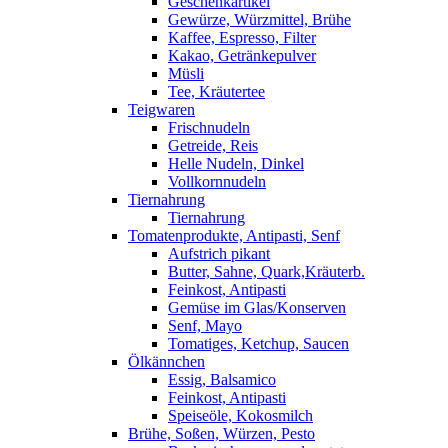
Geschenkartikel
Gewürze, Würzmittel, Brühe
Kaffee, Espresso, Filter
Kakao, Getränkepulver
Müsli
Tee, Kräutertee
Teigwaren
Frischnudeln
Getreide, Reis
Helle Nudeln, Dinkel
Vollkornnudeln
Tiernahrung
Tiernahrung
Tomatenprodukte, Antipasti, Senf
Aufstrich pikant
Butter, Sahne, Quark,Kräuterb.
Feinkost, Antipasti
Gemüse im Glas/Konserven
Senf, Mayo
Tomatiges, Ketchup, Saucen
Ölkännchen
Essig, Balsamico
Feinkost, Antipasti
Speiseöle, Kokosmilch
Brühe, Soßen, Würzen, Pesto