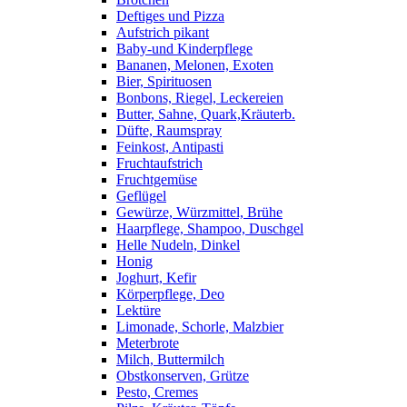
Deftiges und Pizza
Aufstrich pikant
Baby-und Kinderpflege
Bananen, Melonen, Exoten
Bier, Spirituosen
Bonbons, Riegel, Leckereien
Butter, Sahne, Quark,Kräuterb.
Düfte, Raumspray
Feinkost, Antipasti
Fruchtaufstrich
Fruchtgemüse
Geflügel
Gewürze, Würzmittel, Brühe
Haarpflege, Shampoo, Duschgel
Helle Nudeln, Dinkel
Honig
Joghurt, Kefir
Körperpflege, Deo
Lektüre
Limonade, Schorle, Malzbier
Meterbrote
Milch, Buttermilch
Obstkonserven, Grütze
Pesto, Cremes