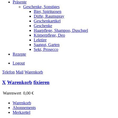
Präsente
Geschenke, Sonstiges
Bier, Spirituosen
Düfte, Raumspray
Geschenkartikel
Geschenke
Haarpflege, Shampoo, Duschgel
Körperpflege, Deo
Lektüre
Saatgut, Garten
Sekt, Prosecco
Rezepte
Logout
Telefon
Mail
Warenkorb
X
Warenkorb
fixieren
Warenwert
0,00 €
Warenkorb
Abonnements
Merkzettel