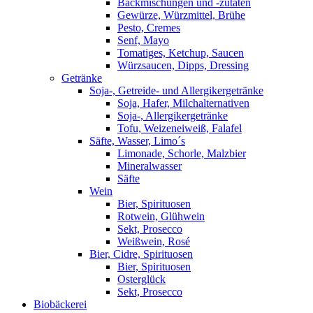
Backmischungen und -zutaten
Gewürze, Würzmittel, Brühe
Pesto, Cremes
Senf, Mayo
Tomatiges, Ketchup, Saucen
Würzsaucen, Dipps, Dressing
Getränke
Soja-, Getreide- und Allergikergetränke
Soja, Hafer, Milchalternativen
Soja-, Allergikergetränke
Tofu, Weizeneiweiß, Falafel
Säfte, Wasser, Limo´s
Limonade, Schorle, Malzbier
Mineralwasser
Säfte
Wein
Bier, Spirituosen
Rotwein, Glühwein
Sekt, Prosecco
Weißwein, Rosé
Bier, Cidre, Spirituosen
Bier, Spirituosen
Osterglück
Sekt, Prosecco
Biobäckerei