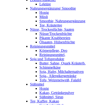
Lektüre
Nahrungsergänzung/ Smoothie
Honig
Müsli
Smoothie, Nahrungsergänzung
Tee, Kräutertee
Nüsse, Trockenfüchte, Saaten
Nüsse/Trockenfrüchte
Pikante Knabbereien
Ölsaaten, Hülsenfrüchte
Reinigungsmittel
Körperpflege, Deo
Reinigungsmittel,
Soja und Tofuprodukte
Butter, Sahne, Quark,Kräuterb.
Schimmelkäse
Soja, Hafer, Milchalternativen
Soja-, Allergikergetränke
Tofu, Weizeneiweiß, Falafel
Süßmittel
Honig
Kakao, Getränkepulver
Süßmittel, Sirup
Tee, Kaffee, Kakao