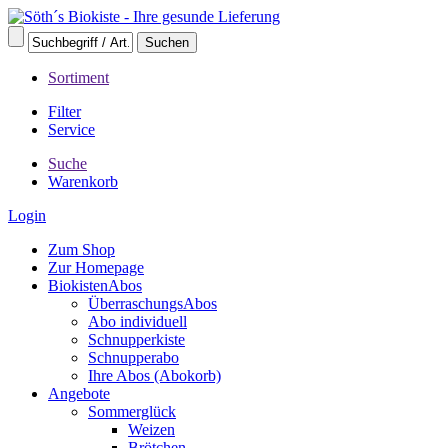
Sortiment
Filter
Service
Suche
Warenkorb
Login
Zum Shop
Zur Homepage
BiokistenAbos
ÜberraschungsAbos
Abo individuell
Schnupperkiste
Schnupperabo
Ihre Abos (Abokorb)
Angebote
Sommerglück
Weizen
Brötchen