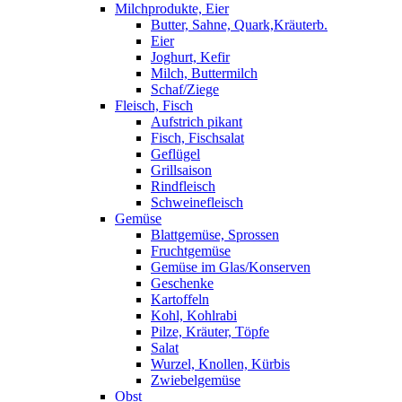
Milchprodukte, Eier
Butter, Sahne, Quark,Kräuterb.
Eier
Joghurt, Kefir
Milch, Buttermilch
Schaf/Ziege
Fleisch, Fisch
Aufstrich pikant
Fisch, Fischsalat
Geflügel
Grillsaison
Rindfleisch
Schweinefleisch
Gemüse
Blattgemüse, Sprossen
Fruchtgemüse
Gemüse im Glas/Konserven
Geschenke
Kartoffeln
Kohl, Kohlrabi
Pilze, Kräuter, Töpfe
Salat
Wurzel, Knollen, Kürbis
Zwiebelgemüse
Obst