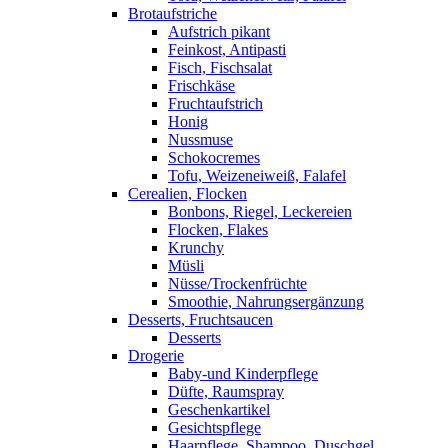
Brotaufstriche
Aufstrich pikant
Feinkost, Antipasti
Fisch, Fischsalat
Frischkäse
Fruchtaufstrich
Honig
Nussmuse
Schokocremes
Tofu, Weizeneiweiß, Falafel
Cerealien, Flocken
Bonbons, Riegel, Leckereien
Flocken, Flakes
Krunchy
Müsli
Nüsse/Trockenfrüchte
Smoothie, Nahrungsergänzung
Desserts, Fruchtsaucen
Desserts
Drogerie
Baby-und Kinderpflege
Düfte, Raumspray
Geschenkartikel
Gesichtspflege
Haarpflege, Shampoo, Duschgel