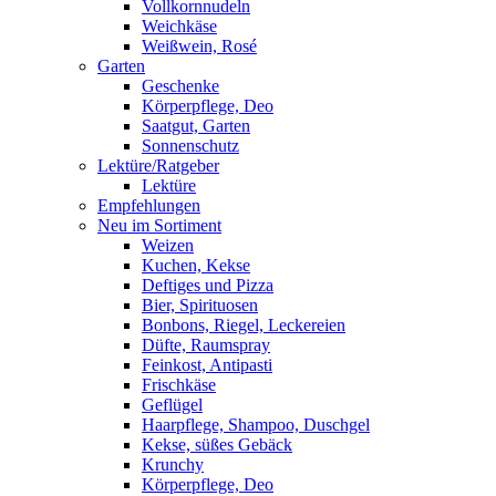
Vollkornnudeln
Weichkäse
Weißwein, Rosé
Garten
Geschenke
Körperpflege, Deo
Saatgut, Garten
Sonnenschutz
Lektüre/Ratgeber
Lektüre
Empfehlungen
Neu im Sortiment
Weizen
Kuchen, Kekse
Deftiges und Pizza
Bier, Spirituosen
Bonbons, Riegel, Leckereien
Düfte, Raumspray
Feinkost, Antipasti
Frischkäse
Geflügel
Haarpflege, Shampoo, Duschgel
Kekse, süßes Gebäck
Krunchy
Körperpflege, Deo