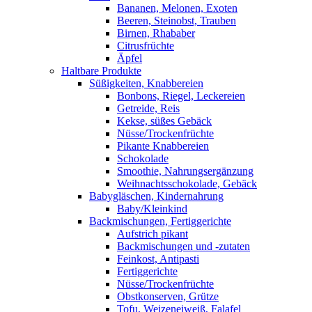
Bananen, Melonen, Exoten
Beeren, Steinobst, Trauben
Birnen, Rhababer
Citrusfrüchte
Äpfel
Haltbare Produkte
Süßigkeiten, Knabbereien
Bonbons, Riegel, Leckereien
Getreide, Reis
Kekse, süßes Gebäck
Nüsse/Trockenfrüchte
Pikante Knabbereien
Schokolade
Smoothie, Nahrungsergänzung
Weihnachtsschokolade, Gebäck
Babygläschen, Kindernahrung
Baby/Kleinkind
Backmischungen, Fertiggerichte
Aufstrich pikant
Backmischungen und -zutaten
Feinkost, Antipasti
Fertiggerichte
Nüsse/Trockenfrüchte
Obstkonserven, Grütze
Tofu, Weizeneiweiß, Falafel