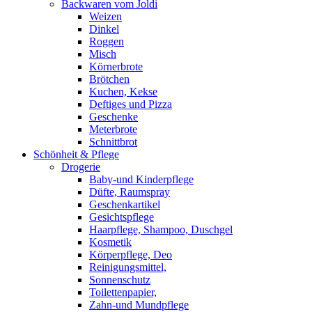
Backwaren vom Joldi
Weizen
Dinkel
Roggen
Misch
Körnerbrote
Brötchen
Kuchen, Kekse
Deftiges und Pizza
Geschenke
Meterbrote
Schnittbrot
Schönheit & Pflege
Drogerie
Baby-und Kinderpflege
Düfte, Raumspray
Geschenkartikel
Gesichtspflege
Haarpflege, Shampoo, Duschgel
Kosmetik
Körperpflege, Deo
Reinigungsmittel,
Sonnenschutz
Toilettenpapier,
Zahn-und Mundpflege