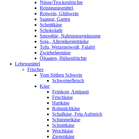
Nüsse/Trockenfrüchte
Reinigungsmittel,
Rotwein, Glühwein
Saatgut, Garten
Schnittkäse
Schokolade
Smoothie, Nahrungsergänzung
Soja-, Allergikergetränke
Tofu, Weizeneiweiß, Falafel
Zwiebelgemüse
Ölsaaten, Hülsenfrüchte
Lebensmittel
Frisches
Vom Söthen Schwein
Schweinefleisch
Käse
Feinkost, Antipasti
Frischkäse
Hartkäse
Rohmilchkäse
Schafkäse, Feta Aufstrich
Schimmelkäse
Schnittkäse
Weichkäse
Ziegenkäse