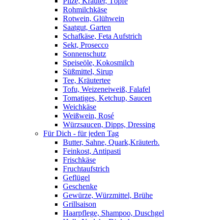
Pilze, Kräuter, Töpfe
Rohmilchkäse
Rotwein, Glühwein
Saatgut, Garten
Schafkäse, Feta Aufstrich
Sekt, Prosecco
Sonnenschutz
Speiseöle, Kokosmilch
Süßmittel, Sirup
Tee, Kräutertee
Tofu, Weizeneiweiß, Falafel
Tomatiges, Ketchup, Saucen
Weichkäse
Weißwein, Rosé
Würzsaucen, Dipps, Dressing
Für Dich - für jeden Tag
Butter, Sahne, Quark,Kräuterb.
Feinkost, Antipasti
Frischkäse
Fruchtaufstrich
Geflügel
Geschenke
Gewürze, Würzmittel, Brühe
Grillsaison
Haarpflege, Shampoo, Duschgel