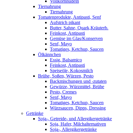
Vollkornnudeln
Tiernahrung
Tiernahrung
Tomatenprodukte, Antipasti, Senf
Aufstrich pikant
Butter, Sahne, Quark,Kräuterb.
Feinkost, Antipasti
Gemüse im Glas/Konserven
Senf, Mayo
Tomatiges, Ketchup, Saucen
Ölkännchen
Essig, Balsamico
Feinkost, Antipasti
Speiseöle, Kokosmilch
Brühe, Soßen, Würzen, Pesto
Backmischungen und -zutaten
Gewürze, Würzmittel, Brühe
Pesto, Cremes
Senf, Mayo
Tomatiges, Ketchup, Saucen
Würzsaucen, Dipps, Dressing
Getränke
Soja-, Getreide- und Allergikergetränke
Soja, Hafer, Milchalternativen
Soja-, Allergikergetränke