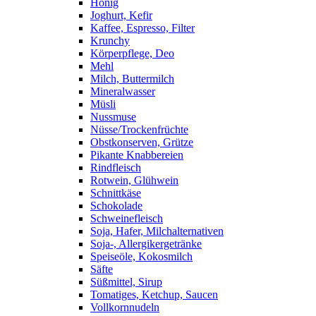
Honig
Joghurt, Kefir
Kaffee, Espresso, Filter
Krunchy
Körperpflege, Deo
Mehl
Milch, Buttermilch
Mineralwasser
Müsli
Nussmuse
Nüsse/Trockenfrüchte
Obstkonserven, Grütze
Pikante Knabbereien
Rindfleisch
Rotwein, Glühwein
Schnittkäse
Schokolade
Schweinefleisch
Soja, Hafer, Milchalternativen
Soja-, Allergikergetränke
Speiseöle, Kokosmilch
Säfte
Süßmittel, Sirup
Tomatiges, Ketchup, Saucen
Vollkornnudeln