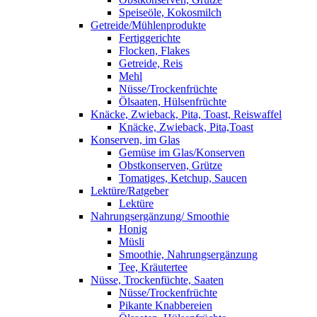
Speiseöle, Kokosmilch
Getreide/Mühlenprodukte
Fertiggerichte
Flocken, Flakes
Getreide, Reis
Mehl
Nüsse/Trockenfrüchte
Ölsaaten, Hülsenfrüchte
Knäcke, Zwieback, Pita, Toast, Reiswaffel
Knäcke, Zwieback, Pita,Toast
Konserven, im Glas
Gemüse im Glas/Konserven
Obstkonserven, Grütze
Tomatiges, Ketchup, Saucen
Lektüre/Ratgeber
Lektüre
Nahrungsergänzung/ Smoothie
Honig
Müsli
Smoothie, Nahrungsergänzung
Tee, Kräutertee
Nüsse, Trockenfüchte, Saaten
Nüsse/Trockenfrüchte
Pikante Knabbereien