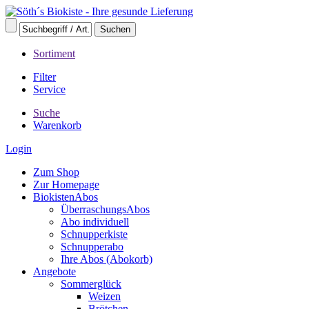
Sortiment
Filter
Service
Suche
Warenkorb
Login
Zum Shop
Zur Homepage
BiokistenAbos
ÜberraschungsAbos
Abo individuell
Schnupperkiste
Schnupperabo
Ihre Abos (Abokorb)
Angebote
Sommerglück
Weizen
Brötchen