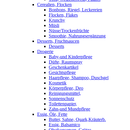
Cerealien, Flocken
Bonbons, Riegel, Leckereien
Flocken, Flakes
Krunchy
Müsli
Nüsse/Trockenfrüchte
Smoothie, Nahrungsergänzung
Desserts, Fruchtsaucen
Desserts
Drogerie
Baby-und Kinderpflege
Düfte, Raumspray
Geschenkartikel
Gesichtspflege
Haarpflege, Shampoo, Duschgel
Kosmetik
Körperpflege, Deo
Reinigungsmittel,
Sonnenschutz
Toilettenpapier,
Zahn-und Mundpflege
Essig, Öle, Fette
Butter, Sahne, Quark,Kräuterb.
Essig, Balsamico
Obstkonserven, Grütze