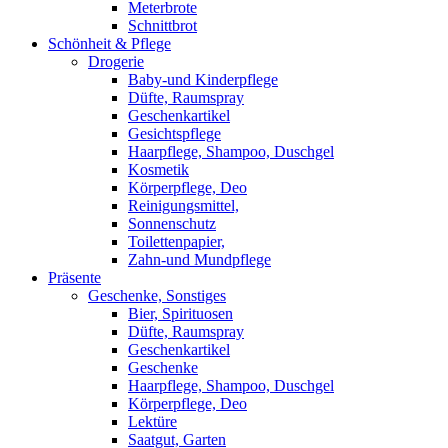
Meterbrote
Schnittbrot
Schönheit & Pflege
Drogerie
Baby-und Kinderpflege
Düfte, Raumspray
Geschenkartikel
Gesichtspflege
Haarpflege, Shampoo, Duschgel
Kosmetik
Körperpflege, Deo
Reinigungsmittel,
Sonnenschutz
Toilettenpapier,
Zahn-und Mundpflege
Präsente
Geschenke, Sonstiges
Bier, Spirituosen
Düfte, Raumspray
Geschenkartikel
Geschenke
Haarpflege, Shampoo, Duschgel
Körperpflege, Deo
Lektüre
Saatgut, Garten