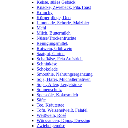
Kekse, süßes Gebäck
Knäcke, Zwieback, Pita,Toast
Krunchy
Körperpflege, Deo
Limonade, Schorle, Malzbier
Mehl
Milch, Buttermilch
Nüsse/Trockenfrüchte
Reinigungsmittel,
Rotwein, Glühwein
Saatgut, Garten
Schafkäse, Feta Aufstrich
Schnittkäse
Schokolade
Smoothie, Nahrungsergänzung
Soja, Hafer, Milchalternativen
Soja-, Allergikergetränke
Sonnenschutz
Speiseöle, Kokosmilch
Säfte
Tee, Kräutertee
Tofu, Weizeneiweiß, Falafel
Weißwein, Rosé
Würzsaucen, Dipps, Dressing
Zwiebelgemüse