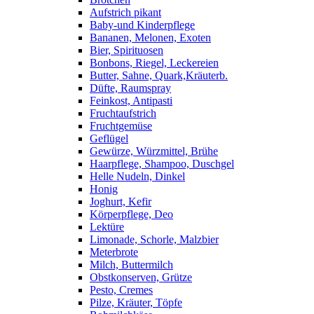
Aufstrich pikant
Baby-und Kinderpflege
Bananen, Melonen, Exoten
Bier, Spirituosen
Bonbons, Riegel, Leckereien
Butter, Sahne, Quark,Kräuterb.
Düfte, Raumspray
Feinkost, Antipasti
Fruchtaufstrich
Fruchtgemüse
Geflügel
Gewürze, Würzmittel, Brühe
Haarpflege, Shampoo, Duschgel
Helle Nudeln, Dinkel
Honig
Joghurt, Kefir
Körperpflege, Deo
Lektüre
Limonade, Schorle, Malzbier
Meterbrote
Milch, Buttermilch
Obstkonserven, Grütze
Pesto, Cremes
Pilze, Kräuter, Töpfe