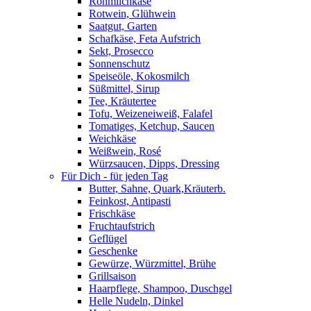
Rohmilchkäse
Rotwein, Glühwein
Saatgut, Garten
Schafkäse, Feta Aufstrich
Sekt, Prosecco
Sonnenschutz
Speiseöle, Kokosmilch
Süßmittel, Sirup
Tee, Kräutertee
Tofu, Weizeneiweiß, Falafel
Tomatiges, Ketchup, Saucen
Weichkäse
Weißwein, Rosé
Würzsaucen, Dipps, Dressing
Für Dich - für jeden Tag
Butter, Sahne, Quark,Kräuterb.
Feinkost, Antipasti
Frischkäse
Fruchtaufstrich
Geflügel
Geschenke
Gewürze, Würzmittel, Brühe
Grillsaison
Haarpflege, Shampoo, Duschgel
Helle Nudeln, Dinkel