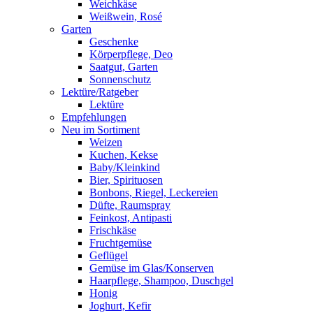
Weichkäse
Weißwein, Rosé
Garten
Geschenke
Körperpflege, Deo
Saatgut, Garten
Sonnenschutz
Lektüre/Ratgeber
Lektüre
Empfehlungen
Neu im Sortiment
Weizen
Kuchen, Kekse
Baby/Kleinkind
Bier, Spirituosen
Bonbons, Riegel, Leckereien
Düfte, Raumspray
Feinkost, Antipasti
Frischkäse
Fruchtgemüse
Geflügel
Gemüse im Glas/Konserven
Haarpflege, Shampoo, Duschgel
Honig
Joghurt, Kefir