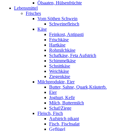
Ölsaaten, Hülsenfrüchte
Lebensmittel
Frisches
Vom Söthen Schwein
Schweinefleisch
Käse
Feinkost, Antipasti
Frischkäse
Hartkäse
Rohmilchkäse
Schafkäse, Feta Aufstrich
Schimmelkäse
Schnittkäse
Weichkäse
Ziegenkäse
Milchprodukte, Eier
Butter, Sahne, Quark,Kräuterb.
Eier
Joghurt, Kefir
Milch, Buttermilch
Schaf/Ziege
Fleisch, Fisch
Aufstrich pikant
Fisch, Fischsalat
Geflügel