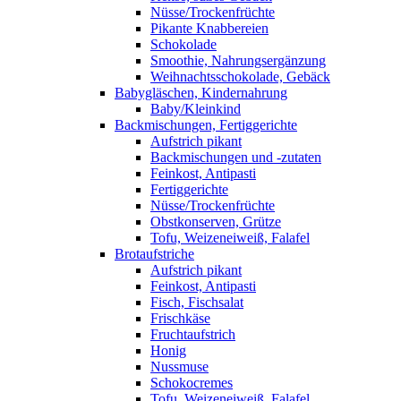
Nüsse/Trockenfrüchte
Pikante Knabbereien
Schokolade
Smoothie, Nahrungsergänzung
Weihnachtsschokolade, Gebäck
Babygläschen, Kindernahrung
Baby/Kleinkind
Backmischungen, Fertiggerichte
Aufstrich pikant
Backmischungen und -zutaten
Feinkost, Antipasti
Fertiggerichte
Nüsse/Trockenfrüchte
Obstkonserven, Grütze
Tofu, Weizeneiweiß, Falafel
Brotaufstriche
Aufstrich pikant
Feinkost, Antipasti
Fisch, Fischsalat
Frischkäse
Fruchtaufstrich
Honig
Nussmuse
Schokocremes
Tofu, Weizeneiweiß, Falafel