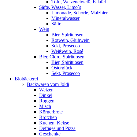
Tofu, Weizeneiweiß, Falafel
Säfte, Wasser, Limo´s
Limonade, Schorle, Malzbier
Mineralwasser
Säfte
Wein
Bier, Spirituosen
Rotwein, Glühwein
Sekt, Prosecco
Weißwein, Rosé
Bier, Cidre, Spirituosen
Bier, Spirituosen
Osterglück
Sekt, Prosecco
Biobäckerei
Backwaren vom Joldi
Weizen
Dinkel
Roggen
Misch
Körnerbrote
Brötchen
Kuchen, Kekse
Deftiges und Pizza
Geschenke