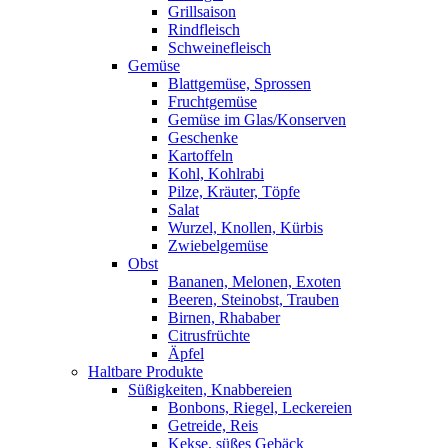
Grillsaison
Rindfleisch
Schweinefleisch
Gemüse
Blattgemüse, Sprossen
Fruchtgemüse
Gemüse im Glas/Konserven
Geschenke
Kartoffeln
Kohl, Kohlrabi
Pilze, Kräuter, Töpfe
Salat
Wurzel, Knollen, Kürbis
Zwiebelgemüse
Obst
Bananen, Melonen, Exoten
Beeren, Steinobst, Trauben
Birnen, Rhababer
Citrusfrüchte
Äpfel
Haltbare Produkte
Süßigkeiten, Knabbereien
Bonbons, Riegel, Leckereien
Getreide, Reis
Kekse, süßes Gebäck