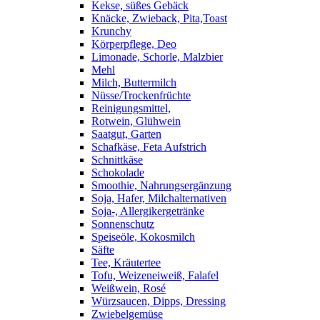
Kekse, süßes Gebäck
Knäcke, Zwieback, Pita,Toast
Krunchy
Körperpflege, Deo
Limonade, Schorle, Malzbier
Mehl
Milch, Buttermilch
Nüsse/Trockenfrüchte
Reinigungsmittel,
Rotwein, Glühwein
Saatgut, Garten
Schafkäse, Feta Aufstrich
Schnittkäse
Schokolade
Smoothie, Nahrungsergänzung
Soja, Hafer, Milchalternativen
Soja-, Allergikergetränke
Sonnenschutz
Speiseöle, Kokosmilch
Säfte
Tee, Kräutertee
Tofu, Weizeneiweiß, Falafel
Weißwein, Rosé
Würzsaucen, Dipps, Dressing
Zwiebelgemüse