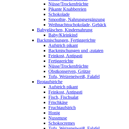
Nüsse/Trockenfrüchte
Pikante Knabbereien
Schokolade
Smoothie, Nahrungsergänzung
Weihnachtsschokolade, Gebäck
Babygläschen, Kindernahrung
Baby/Kleinkind
Backmischungen, Fertiggerichte
Aufstrich pikant
Backmischungen und -zutaten
Feinkost, Antipasti
Fertiggerichte
Nüsse/Trockenfrüchte
Obstkonserven, Grütze
Tofu, Weizeneiweiß, Falafel
Brotaufstriche
Aufstrich pikant
Feinkost, Antipasti
Fisch, Fischsalat
Frischkäse
Fruchtaufstrich
Honig
Nussmuse
Schokocremes
Tofu, Weizeneiweiß, Falafel