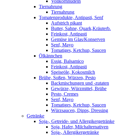
Vollkornnudeln
Tiernahrung
Tiernahrung
Tomatenprodukte, Antipasti, Senf
Aufstrich pikant
Butter, Sahne, Quark,Kräuterb.
Feinkost, Antipasti
Gemüse im Glas/Konserven
Senf, Mayo
Tomatiges, Ketchup, Saucen
Ölkännchen
Essig, Balsamico
Feinkost, Antipasti
Speiseöle, Kokosmilch
Brühe, Soßen, Würzen, Pesto
Backmischungen und -zutaten
Gewürze, Würzmittel, Brühe
Pesto, Cremes
Senf, Mayo
Tomatiges, Ketchup, Saucen
Würzsaucen, Dipps, Dressing
Getränke
Soja-, Getreide- und Allergikergetränke
Soja, Hafer, Milchalternativen
Soja-, Allergikergetränke