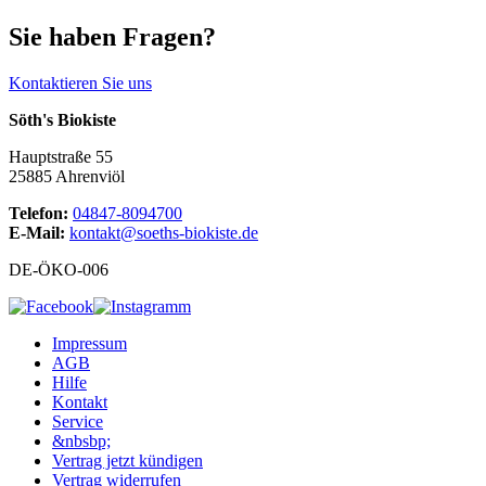
Sie haben Fragen?
Kontaktieren Sie uns
Söth's Biokiste
Hauptstraße 55
25885 Ahrenviöl
Telefon:
04847-8094700
E-Mail:
kontakt@soeths-biokiste.de
DE-ÖKO-006
Impressum
AGB
Hilfe
Kontakt
Service
&nbsbp;
Vertrag jetzt kündigen
Vertrag widerrufen