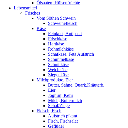
Ölsaaten, Hülsenfrüchte
Lebensmittel
Frisches
Vom Söthen Schwein
Schweinefleisch
Käse
Feinkost, Antipasti
Frischkäse
Hartkäse
Rohmilchkäse
Schafkäse, Feta Aufstrich
Schimmelkäse
Schnittkäse
Weichkäse
Ziegenkäse
Milchprodukte, Eier
Butter, Sahne, Quark,Kräuterb.
Eier
Joghurt, Kefir
Milch, Buttermilch
Schaf/Ziege
Fleisch, Fisch
Aufstrich pikant
Fisch, Fischsalat
Geflügel