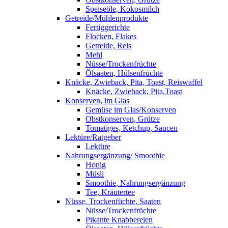
Speiseöle, Kokosmilch
Getreide/Mühlenprodukte
Fertiggerichte
Flocken, Flakes
Getreide, Reis
Mehl
Nüsse/Trockenfrüchte
Ölsaaten, Hülsenfrüchte
Knäcke, Zwieback, Pita, Toast, Reiswaffel
Knäcke, Zwieback, Pita,Toast
Konserven, im Glas
Gemüse im Glas/Konserven
Obstkonserven, Grütze
Tomatiges, Ketchup, Saucen
Lektüre/Ratgeber
Lektüre
Nahrungsergänzung/ Smoothie
Honig
Müsli
Smoothie, Nahrungsergänzung
Tee, Kräutertee
Nüsse, Trockenfüchte, Saaten
Nüsse/Trockenfrüchte
Pikante Knabbereien