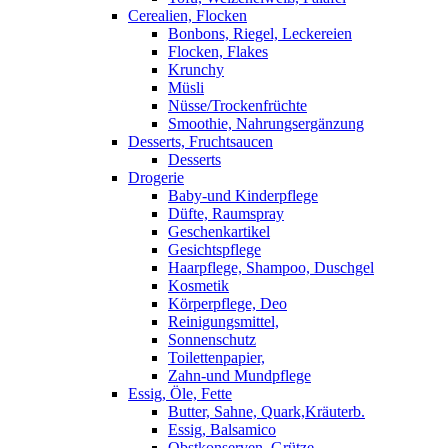
Cerealien, Flocken
Bonbons, Riegel, Leckereien
Flocken, Flakes
Krunchy
Müsli
Nüsse/Trockenfrüchte
Smoothie, Nahrungsergänzung
Desserts, Fruchtsaucen
Desserts
Drogerie
Baby-und Kinderpflege
Düfte, Raumspray
Geschenkartikel
Gesichtspflege
Haarpflege, Shampoo, Duschgel
Kosmetik
Körperpflege, Deo
Reinigungsmittel,
Sonnenschutz
Toilettenpapier,
Zahn-und Mundpflege
Essig, Öle, Fette
Butter, Sahne, Quark,Kräuterb.
Essig, Balsamico
Obstkonserven, Grütze