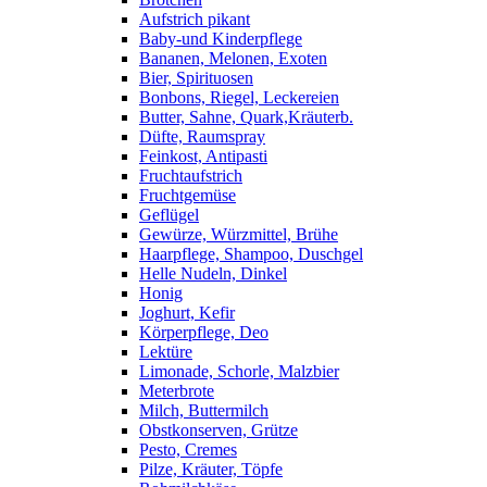
Aufstrich pikant
Baby-und Kinderpflege
Bananen, Melonen, Exoten
Bier, Spirituosen
Bonbons, Riegel, Leckereien
Butter, Sahne, Quark,Kräuterb.
Düfte, Raumspray
Feinkost, Antipasti
Fruchtaufstrich
Fruchtgemüse
Geflügel
Gewürze, Würzmittel, Brühe
Haarpflege, Shampoo, Duschgel
Helle Nudeln, Dinkel
Honig
Joghurt, Kefir
Körperpflege, Deo
Lektüre
Limonade, Schorle, Malzbier
Meterbrote
Milch, Buttermilch
Obstkonserven, Grütze
Pesto, Cremes
Pilze, Kräuter, Töpfe