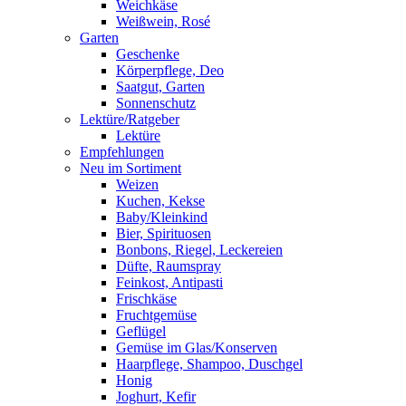
Weichkäse
Weißwein, Rosé
Garten
Geschenke
Körperpflege, Deo
Saatgut, Garten
Sonnenschutz
Lektüre/Ratgeber
Lektüre
Empfehlungen
Neu im Sortiment
Weizen
Kuchen, Kekse
Baby/Kleinkind
Bier, Spirituosen
Bonbons, Riegel, Leckereien
Düfte, Raumspray
Feinkost, Antipasti
Frischkäse
Fruchtgemüse
Geflügel
Gemüse im Glas/Konserven
Haarpflege, Shampoo, Duschgel
Honig
Joghurt, Kefir