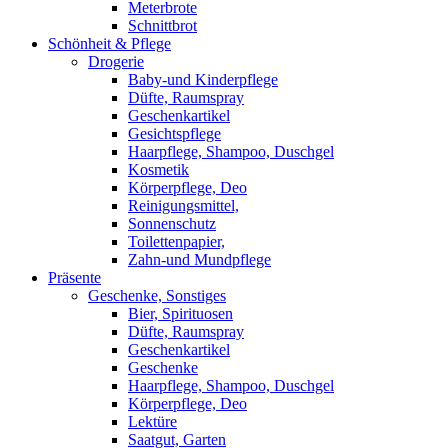
Meterbrote
Schnittbrot
Schönheit & Pflege
Drogerie
Baby-und Kinderpflege
Düfte, Raumspray
Geschenkartikel
Gesichtspflege
Haarpflege, Shampoo, Duschgel
Kosmetik
Körperpflege, Deo
Reinigungsmittel,
Sonnenschutz
Toilettenpapier,
Zahn-und Mundpflege
Präsente
Geschenke, Sonstiges
Bier, Spirituosen
Düfte, Raumspray
Geschenkartikel
Geschenke
Haarpflege, Shampoo, Duschgel
Körperpflege, Deo
Lektüre
Saatgut, Garten