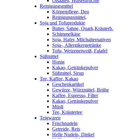
Ölsaaten, Hülsenfrüchte
Reinigungsmittel
Körperpflege, Deo
Reinigungsmittel,
Soja und Tofuprodukte
Butter, Sahne, Quark,Kräuterb.
Schimmelkäse
Soja, Hafer, Milchalternativen
Soja-, Allergikergetränke
Tofu, Weizeneiweiß, Falafel
Süßmittel
Honig
Kakao, Getränkepulver
Süßmittel, Sirup
Tee, Kaffee, Kakao
Geschenkartikel
Gewürze, Würzmittel, Brühe
Kaffee, Espresso, Filter
Kakao, Getränkepulver
Müsli
Tee, Kräutertee
Teigwaren
Frischnudeln
Getreide, Reis
Helle Nudeln, Dinkel