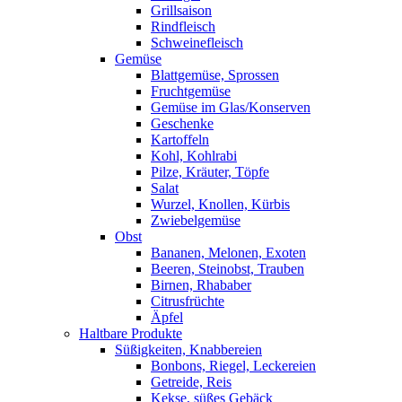
Grillsaison
Rindfleisch
Schweinefleisch
Gemüse
Blattgemüse, Sprossen
Fruchtgemüse
Gemüse im Glas/Konserven
Geschenke
Kartoffeln
Kohl, Kohlrabi
Pilze, Kräuter, Töpfe
Salat
Wurzel, Knollen, Kürbis
Zwiebelgemüse
Obst
Bananen, Melonen, Exoten
Beeren, Steinobst, Trauben
Birnen, Rhababer
Citrusfrüchte
Äpfel
Haltbare Produkte
Süßigkeiten, Knabbereien
Bonbons, Riegel, Leckereien
Getreide, Reis
Kekse, süßes Gebäck