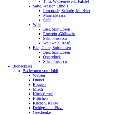
Tofu, Weizeneiweiß, Falafel
Säfte, Wasser, Limo´s
Limonade, Schorle, Malzbier
Mineralwasser
Säfte
Wein
Bier, Spirituosen
Rotwein, Glühwein
Sekt, Prosecco
Weißwein, Rosé
Bier, Cidre, Spirituosen
Bier, Spirituosen
Osterglück
Sekt, Prosecco
Biobäckerei
Backwaren vom Joldi
Weizen
Dinkel
Roggen
Misch
Körnerbrote
Brötchen
Kuchen, Kekse
Deftiges und Pizza
Geschenke