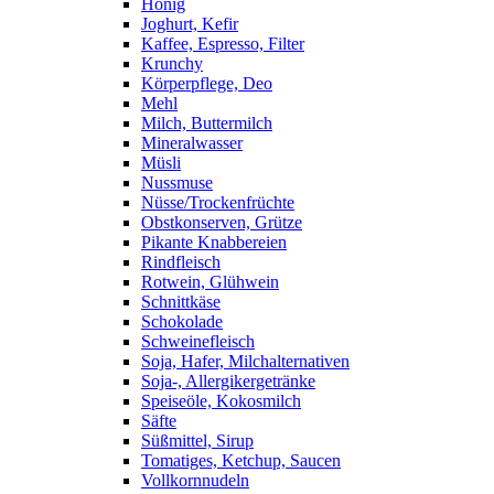
Honig
Joghurt, Kefir
Kaffee, Espresso, Filter
Krunchy
Körperpflege, Deo
Mehl
Milch, Buttermilch
Mineralwasser
Müsli
Nussmuse
Nüsse/Trockenfrüchte
Obstkonserven, Grütze
Pikante Knabbereien
Rindfleisch
Rotwein, Glühwein
Schnittkäse
Schokolade
Schweinefleisch
Soja, Hafer, Milchalternativen
Soja-, Allergikergetränke
Speiseöle, Kokosmilch
Säfte
Süßmittel, Sirup
Tomatiges, Ketchup, Saucen
Vollkornnudeln