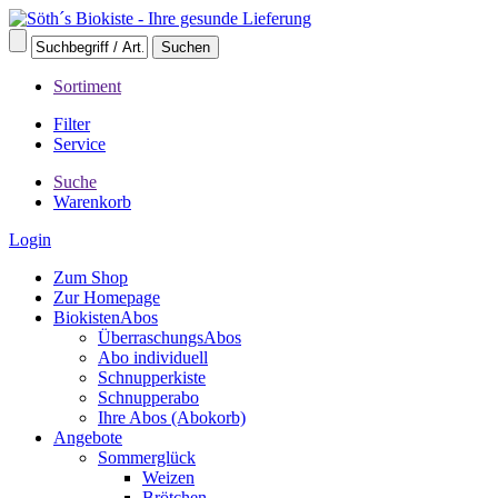
Sortiment
Filter
Service
Suche
Warenkorb
Login
Zum Shop
Zur Homepage
BiokistenAbos
ÜberraschungsAbos
Abo individuell
Schnupperkiste
Schnupperabo
Ihre Abos (Abokorb)
Angebote
Sommerglück
Weizen
Brötchen