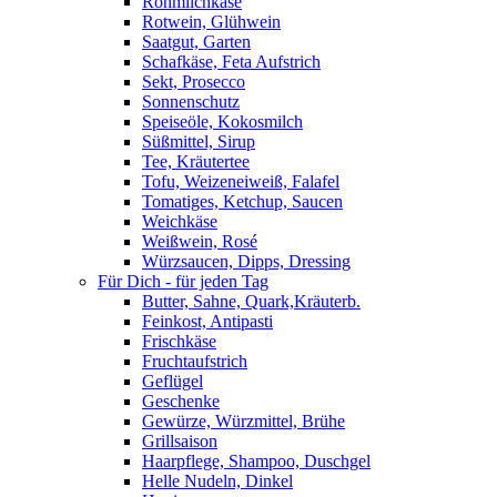
Rohmilchkäse
Rotwein, Glühwein
Saatgut, Garten
Schafkäse, Feta Aufstrich
Sekt, Prosecco
Sonnenschutz
Speiseöle, Kokosmilch
Süßmittel, Sirup
Tee, Kräutertee
Tofu, Weizeneiweiß, Falafel
Tomatiges, Ketchup, Saucen
Weichkäse
Weißwein, Rosé
Würzsaucen, Dipps, Dressing
Für Dich - für jeden Tag
Butter, Sahne, Quark,Kräuterb.
Feinkost, Antipasti
Frischkäse
Fruchtaufstrich
Geflügel
Geschenke
Gewürze, Würzmittel, Brühe
Grillsaison
Haarpflege, Shampoo, Duschgel
Helle Nudeln, Dinkel