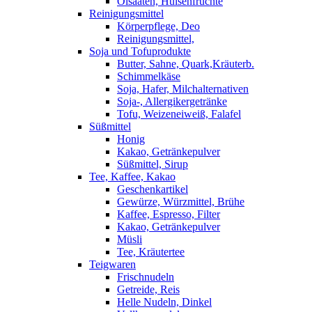
Ölsaaten, Hülsenfrüchte
Reinigungsmittel
Körperpflege, Deo
Reinigungsmittel,
Soja und Tofuprodukte
Butter, Sahne, Quark,Kräuterb.
Schimmelkäse
Soja, Hafer, Milchalternativen
Soja-, Allergikergetränke
Tofu, Weizeneiweiß, Falafel
Süßmittel
Honig
Kakao, Getränkepulver
Süßmittel, Sirup
Tee, Kaffee, Kakao
Geschenkartikel
Gewürze, Würzmittel, Brühe
Kaffee, Espresso, Filter
Kakao, Getränkepulver
Müsli
Tee, Kräutertee
Teigwaren
Frischnudeln
Getreide, Reis
Helle Nudeln, Dinkel