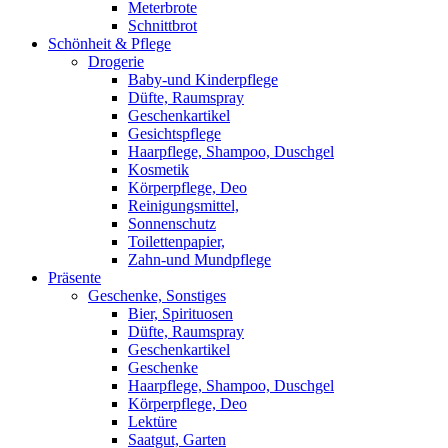
Meterbrote
Schnittbrot
Schönheit & Pflege
Drogerie
Baby-und Kinderpflege
Düfte, Raumspray
Geschenkartikel
Gesichtspflege
Haarpflege, Shampoo, Duschgel
Kosmetik
Körperpflege, Deo
Reinigungsmittel,
Sonnenschutz
Toilettenpapier,
Zahn-und Mundpflege
Präsente
Geschenke, Sonstiges
Bier, Spirituosen
Düfte, Raumspray
Geschenkartikel
Geschenke
Haarpflege, Shampoo, Duschgel
Körperpflege, Deo
Lektüre
Saatgut, Garten