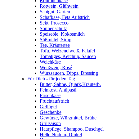
Rohmilchkäse
Rotwein, Glühwein
Saatgut, Garten
Schafkäse, Feta Aufstrich
Sekt, Prosecco
Sonnenschutz
Speiseöle, Kokosmilch
Süßmittel, Sirup
Tee, Kräutertee
Tofu, Weizeneiweiß, Falafel
Tomatiges, Ketchup, Saucen
Weichkäse
Weißwein, Rosé
Würzsaucen, Dipps, Dressing
Für Dich - für jeden Tag
Butter, Sahne, Quark,Kräuterb.
Feinkost, Antipasti
Frischkäse
Fruchtaufstrich
Geflügel
Geschenke
Gewürze, Würzmittel, Brühe
Grillsaison
Haarpflege, Shampoo, Duschgel
Helle Nudeln, Dinkel