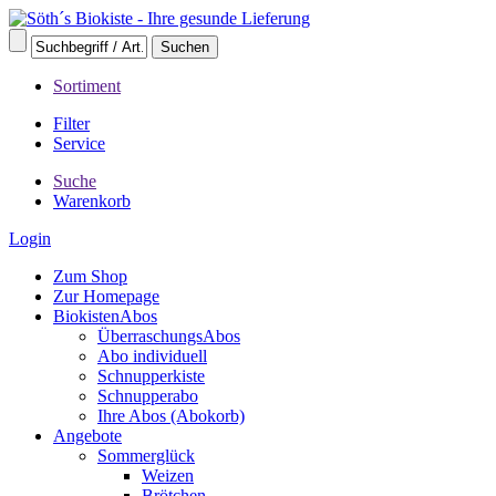
Sortiment
Filter
Service
Suche
Warenkorb
Login
Zum Shop
Zur Homepage
BiokistenAbos
ÜberraschungsAbos
Abo individuell
Schnupperkiste
Schnupperabo
Ihre Abos (Abokorb)
Angebote
Sommerglück
Weizen
Brötchen