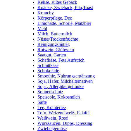
Kekse, süßes Gebäck
Knäcke, Zwieback, Pita,Toast
Krunchy
Körperpflege, Deo
Limonade, Schorle, Malzbier
Mehl
Milch, Buttermilch
Nüsse/Trockenfrüchte
Reinigungsmittel,
Rotwein, Glühwein
Saatgut, Garten
Schafkäse, Feta Aufstrich
Schnittkäse
Schokolade
Smoothie, Nahrungsergänzung
Soja, Hafer, Milchalternativen
Soja-, Allergikergetränke
Sonnenschutz
Speiseöle, Kokosmilch
Säfte
Tee, Kräutertee
Tofu, Weizeneiweiß, Falafel
Weißwein, Rosé
Würzsaucen, Dipps, Dressing
Zwiebelgemüse