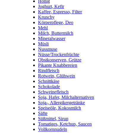
Honig
Joghurt, Kefir
Kaffee, Espresso, Filter
Krunchy
Körperpflege, Deo
Mehl
Milch, Buttermilch
Mineralwasser
Müsli
Nussmuse
Nüsse/Trockenfrüchte
Obstkonserven, Grütze
Pikante Knabbereien
Rindfleisch
Rotwein, Glühwein
Schnittkäse
Schokolade
Schweinefleisch
Soja, Hafer, Milchalternativen
Soja-, Allergikergetränke
Speiseöle, Kokosmilch
Säfte
Süßmittel, Sirup
Tomatiges, Ketchup, Saucen
Vollkornnudeln