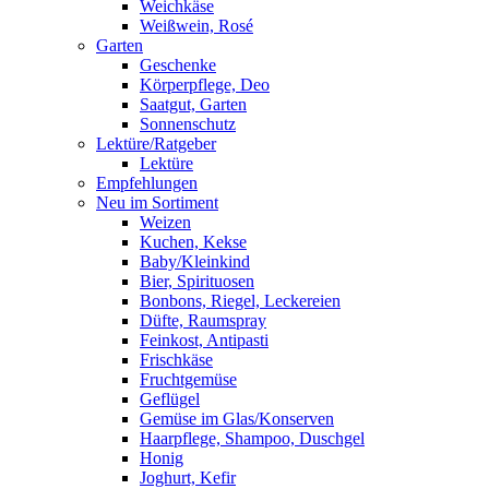
Weichkäse
Weißwein, Rosé
Garten
Geschenke
Körperpflege, Deo
Saatgut, Garten
Sonnenschutz
Lektüre/Ratgeber
Lektüre
Empfehlungen
Neu im Sortiment
Weizen
Kuchen, Kekse
Baby/Kleinkind
Bier, Spirituosen
Bonbons, Riegel, Leckereien
Düfte, Raumspray
Feinkost, Antipasti
Frischkäse
Fruchtgemüse
Geflügel
Gemüse im Glas/Konserven
Haarpflege, Shampoo, Duschgel
Honig
Joghurt, Kefir