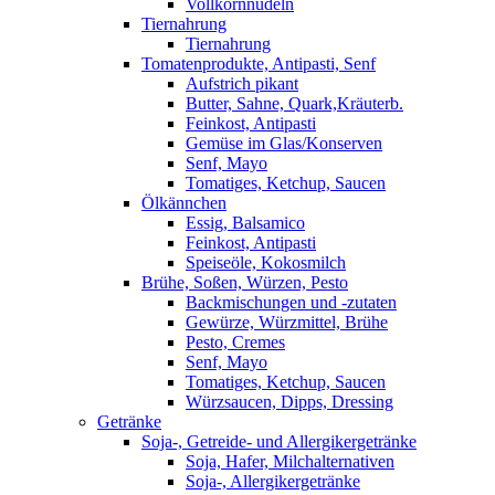
Vollkornnudeln
Tiernahrung
Tiernahrung
Tomatenprodukte, Antipasti, Senf
Aufstrich pikant
Butter, Sahne, Quark,Kräuterb.
Feinkost, Antipasti
Gemüse im Glas/Konserven
Senf, Mayo
Tomatiges, Ketchup, Saucen
Ölkännchen
Essig, Balsamico
Feinkost, Antipasti
Speiseöle, Kokosmilch
Brühe, Soßen, Würzen, Pesto
Backmischungen und -zutaten
Gewürze, Würzmittel, Brühe
Pesto, Cremes
Senf, Mayo
Tomatiges, Ketchup, Saucen
Würzsaucen, Dipps, Dressing
Getränke
Soja-, Getreide- und Allergikergetränke
Soja, Hafer, Milchalternativen
Soja-, Allergikergetränke