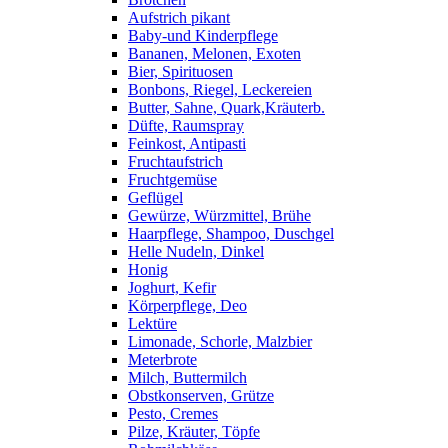
Aufstrich pikant
Baby-und Kinderpflege
Bananen, Melonen, Exoten
Bier, Spirituosen
Bonbons, Riegel, Leckereien
Butter, Sahne, Quark,Kräuterb.
Düfte, Raumspray
Feinkost, Antipasti
Fruchtaufstrich
Fruchtgemüse
Geflügel
Gewürze, Würzmittel, Brühe
Haarpflege, Shampoo, Duschgel
Helle Nudeln, Dinkel
Honig
Joghurt, Kefir
Körperpflege, Deo
Lektüre
Limonade, Schorle, Malzbier
Meterbrote
Milch, Buttermilch
Obstkonserven, Grütze
Pesto, Cremes
Pilze, Kräuter, Töpfe