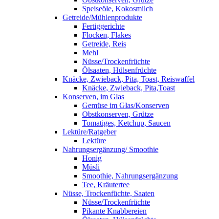
Speiseöle, Kokosmilch
Getreide/Mühlenprodukte
Fertiggerichte
Flocken, Flakes
Getreide, Reis
Mehl
Nüsse/Trockenfrüchte
Ölsaaten, Hülsenfrüchte
Knäcke, Zwieback, Pita, Toast, Reiswaffel
Knäcke, Zwieback, Pita,Toast
Konserven, im Glas
Gemüse im Glas/Konserven
Obstkonserven, Grütze
Tomatiges, Ketchup, Saucen
Lektüre/Ratgeber
Lektüre
Nahrungsergänzung/ Smoothie
Honig
Müsli
Smoothie, Nahrungsergänzung
Tee, Kräutertee
Nüsse, Trockenfüchte, Saaten
Nüsse/Trockenfrüchte
Pikante Knabbereien