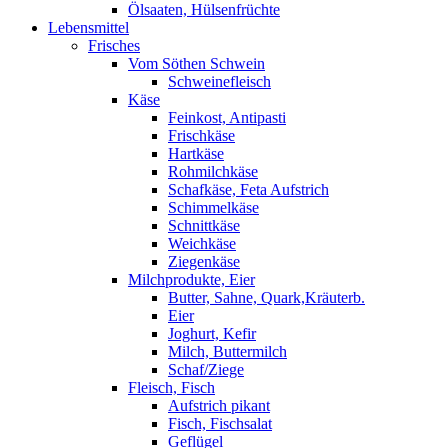
Ölsaaten, Hülsenfrüchte
Lebensmittel
Frisches
Vom Söthen Schwein
Schweinefleisch
Käse
Feinkost, Antipasti
Frischkäse
Hartkäse
Rohmilchkäse
Schafkäse, Feta Aufstrich
Schimmelkäse
Schnittkäse
Weichkäse
Ziegenkäse
Milchprodukte, Eier
Butter, Sahne, Quark,Kräuterb.
Eier
Joghurt, Kefir
Milch, Buttermilch
Schaf/Ziege
Fleisch, Fisch
Aufstrich pikant
Fisch, Fischsalat
Geflügel