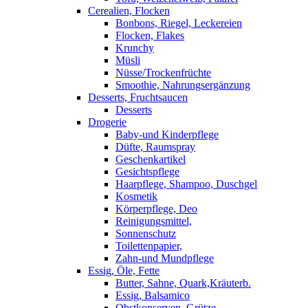
Cerealien, Flocken
Bonbons, Riegel, Leckereien
Flocken, Flakes
Krunchy
Müsli
Nüsse/Trockenfrüchte
Smoothie, Nahrungsergänzung
Desserts, Fruchtsaucen
Desserts
Drogerie
Baby-und Kinderpflege
Düfte, Raumspray
Geschenkartikel
Gesichtspflege
Haarpflege, Shampoo, Duschgel
Kosmetik
Körperpflege, Deo
Reinigungsmittel,
Sonnenschutz
Toilettenpapier,
Zahn-und Mundpflege
Essig, Öle, Fette
Butter, Sahne, Quark,Kräuterb.
Essig, Balsamico
Obstkonserven, Grütze