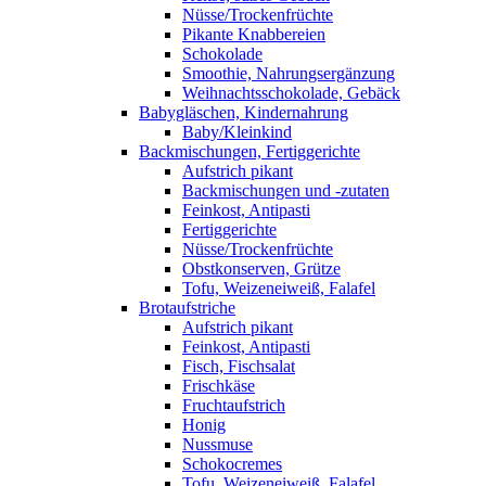
Nüsse/Trockenfrüchte
Pikante Knabbereien
Schokolade
Smoothie, Nahrungsergänzung
Weihnachtsschokolade, Gebäck
Babygläschen, Kindernahrung
Baby/Kleinkind
Backmischungen, Fertiggerichte
Aufstrich pikant
Backmischungen und -zutaten
Feinkost, Antipasti
Fertiggerichte
Nüsse/Trockenfrüchte
Obstkonserven, Grütze
Tofu, Weizeneiweiß, Falafel
Brotaufstriche
Aufstrich pikant
Feinkost, Antipasti
Fisch, Fischsalat
Frischkäse
Fruchtaufstrich
Honig
Nussmuse
Schokocremes
Tofu, Weizeneiweiß, Falafel