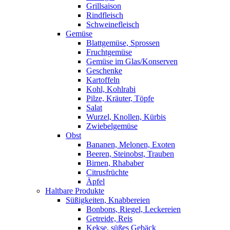
Grillsaison
Rindfleisch
Schweinefleisch
Gemüse
Blattgemüse, Sprossen
Fruchtgemüse
Gemüse im Glas/Konserven
Geschenke
Kartoffeln
Kohl, Kohlrabi
Pilze, Kräuter, Töpfe
Salat
Wurzel, Knollen, Kürbis
Zwiebelgemüse
Obst
Bananen, Melonen, Exoten
Beeren, Steinobst, Trauben
Birnen, Rhababer
Citrusfrüchte
Äpfel
Haltbare Produkte
Süßigkeiten, Knabbereien
Bonbons, Riegel, Leckereien
Getreide, Reis
Kekse, süßes Gebäck