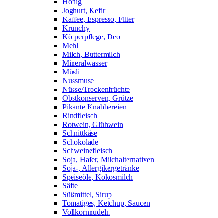
Honig
Joghurt, Kefir
Kaffee, Espresso, Filter
Krunchy
Körperpflege, Deo
Mehl
Milch, Buttermilch
Mineralwasser
Müsli
Nussmuse
Nüsse/Trockenfrüchte
Obstkonserven, Grütze
Pikante Knabbereien
Rindfleisch
Rotwein, Glühwein
Schnittkäse
Schokolade
Schweinefleisch
Soja, Hafer, Milchalternativen
Soja-, Allergikergetränke
Speiseöle, Kokosmilch
Säfte
Süßmittel, Sirup
Tomatiges, Ketchup, Saucen
Vollkornnudeln