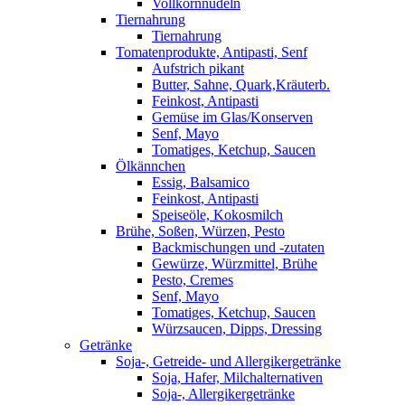
Vollkornnudeln
Tiernahrung
Tiernahrung
Tomatenprodukte, Antipasti, Senf
Aufstrich pikant
Butter, Sahne, Quark,Kräuterb.
Feinkost, Antipasti
Gemüse im Glas/Konserven
Senf, Mayo
Tomatiges, Ketchup, Saucen
Ölkännchen
Essig, Balsamico
Feinkost, Antipasti
Speiseöle, Kokosmilch
Brühe, Soßen, Würzen, Pesto
Backmischungen und -zutaten
Gewürze, Würzmittel, Brühe
Pesto, Cremes
Senf, Mayo
Tomatiges, Ketchup, Saucen
Würzsaucen, Dipps, Dressing
Getränke
Soja-, Getreide- und Allergikergetränke
Soja, Hafer, Milchalternativen
Soja-, Allergikergetränke