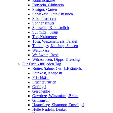
Rohmilchkäse
Rotwein, Glühwein
Saatgut, Garten
Schafkäse, Feta Aufstrich
Sekt, Prosecco
Sonnenschutz
Speiseöle, Kokosmilch
Süßmittel, Sirup
Tee, Kräutertee
Tofu, Weizeneiweiß, Falafel
Tomatiges, Ketchup, Saucen
Weichkäse
Weißwein, Rosé
Würzsaucen, Dipps, Dressing
Für Dich - für jeden Tag
Butter, Sahne, Quark,Kräuterb.
Feinkost, Antipasti
Frischkäse
Fruchtaufstrich
Geflügel
Geschenke
Gewürze, Würzmittel, Brühe
Grillsaison
Haarpflege, Shampoo, Duschgel
Helle Nudeln, Dinkel