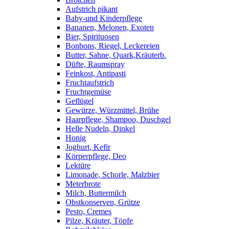
Aufstrich pikant
Baby-und Kinderpflege
Bananen, Melonen, Exoten
Bier, Spirituosen
Bonbons, Riegel, Leckereien
Butter, Sahne, Quark,Kräuterb.
Düfte, Raumspray
Feinkost, Antipasti
Fruchtaufstrich
Fruchtgemüse
Geflügel
Gewürze, Würzmittel, Brühe
Haarpflege, Shampoo, Duschgel
Helle Nudeln, Dinkel
Honig
Joghurt, Kefir
Körperpflege, Deo
Lektüre
Limonade, Schorle, Malzbier
Meterbrote
Milch, Buttermilch
Obstkonserven, Grütze
Pesto, Cremes
Pilze, Kräuter, Töpfe