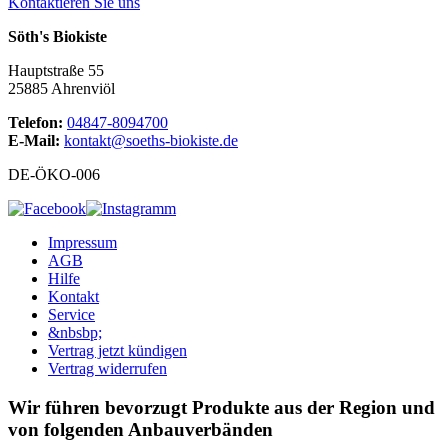
Kontaktieren Sie uns
Söth's Biokiste
Hauptstraße 55
25885 Ahrenviöl
Telefon:
04847-8094700
E-Mail:
kontakt@soeths-biokiste.de
DE-ÖKO-006
Impressum
AGB
Hilfe
Kontakt
Service
&nbsbp;
Vertrag jetzt kündigen
Vertrag widerrufen
Wir führen bevorzugt Produkte aus der Region und
von folgenden Anbauverbänden