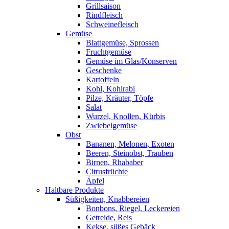
Grillsaison
Rindfleisch
Schweinefleisch
Gemüse
Blattgemüse, Sprossen
Fruchtgemüse
Gemüse im Glas/Konserven
Geschenke
Kartoffeln
Kohl, Kohlrabi
Pilze, Kräuter, Töpfe
Salat
Wurzel, Knollen, Kürbis
Zwiebelgemüse
Obst
Bananen, Melonen, Exoten
Beeren, Steinobst, Trauben
Birnen, Rhababer
Citrusfrüchte
Äpfel
Haltbare Produkte
Süßigkeiten, Knabbereien
Bonbons, Riegel, Leckereien
Getreide, Reis
Kekse, süßes Gebäck