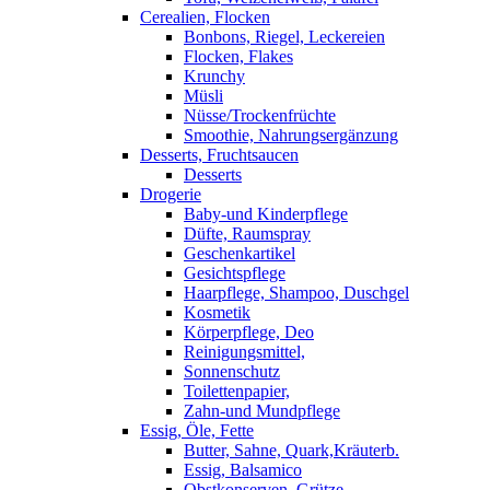
Cerealien, Flocken
Bonbons, Riegel, Leckereien
Flocken, Flakes
Krunchy
Müsli
Nüsse/Trockenfrüchte
Smoothie, Nahrungsergänzung
Desserts, Fruchtsaucen
Desserts
Drogerie
Baby-und Kinderpflege
Düfte, Raumspray
Geschenkartikel
Gesichtspflege
Haarpflege, Shampoo, Duschgel
Kosmetik
Körperpflege, Deo
Reinigungsmittel,
Sonnenschutz
Toilettenpapier,
Zahn-und Mundpflege
Essig, Öle, Fette
Butter, Sahne, Quark,Kräuterb.
Essig, Balsamico
Obstkonserven, Grütze