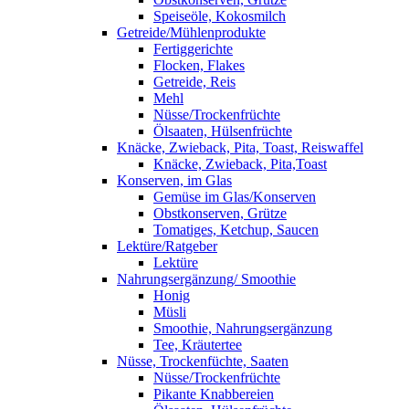
Speiseöle, Kokosmilch
Getreide/Mühlenprodukte
Fertiggerichte
Flocken, Flakes
Getreide, Reis
Mehl
Nüsse/Trockenfrüchte
Ölsaaten, Hülsenfrüchte
Knäcke, Zwieback, Pita, Toast, Reiswaffel
Knäcke, Zwieback, Pita,Toast
Konserven, im Glas
Gemüse im Glas/Konserven
Obstkonserven, Grütze
Tomatiges, Ketchup, Saucen
Lektüre/Ratgeber
Lektüre
Nahrungsergänzung/ Smoothie
Honig
Müsli
Smoothie, Nahrungsergänzung
Tee, Kräutertee
Nüsse, Trockenfüchte, Saaten
Nüsse/Trockenfrüchte
Pikante Knabbereien