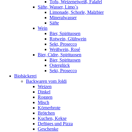
Tofu, Weizeneiweiß, Falafel
Säfte, Wasser, Limo´s
Limonade, Schorle, Malzbier
Mineralwasser
Säfte
Wein
Bier, Spirituosen
Rotwein, Glühwein
Sekt, Prosecco
Weißwein, Rosé
Bier, Cidre, Spirituosen
Bier, Spirituosen
Osterglück
Sekt, Prosecco
Biobäckerei
Backwaren vom Joldi
Weizen
Dinkel
Roggen
Misch
Körnerbrote
Brötchen
Kuchen, Kekse
Deftiges und Pizza
Geschenke