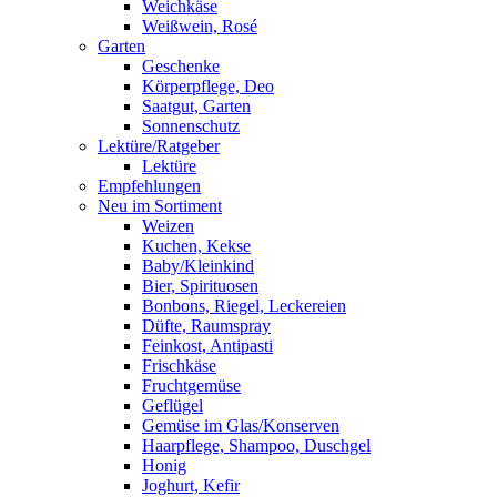
Weichkäse
Weißwein, Rosé
Garten
Geschenke
Körperpflege, Deo
Saatgut, Garten
Sonnenschutz
Lektüre/Ratgeber
Lektüre
Empfehlungen
Neu im Sortiment
Weizen
Kuchen, Kekse
Baby/Kleinkind
Bier, Spirituosen
Bonbons, Riegel, Leckereien
Düfte, Raumspray
Feinkost, Antipasti
Frischkäse
Fruchtgemüse
Geflügel
Gemüse im Glas/Konserven
Haarpflege, Shampoo, Duschgel
Honig
Joghurt, Kefir