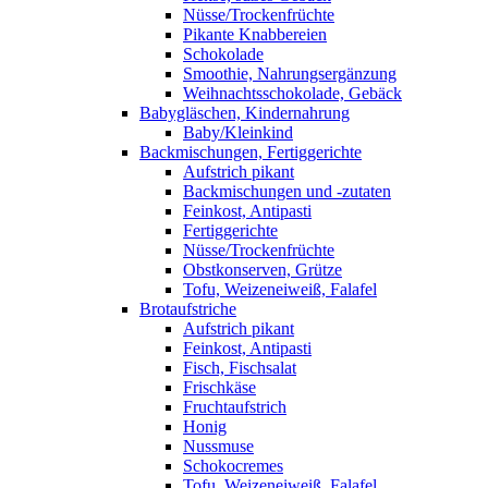
Nüsse/Trockenfrüchte
Pikante Knabbereien
Schokolade
Smoothie, Nahrungsergänzung
Weihnachtsschokolade, Gebäck
Babygläschen, Kindernahrung
Baby/Kleinkind
Backmischungen, Fertiggerichte
Aufstrich pikant
Backmischungen und -zutaten
Feinkost, Antipasti
Fertiggerichte
Nüsse/Trockenfrüchte
Obstkonserven, Grütze
Tofu, Weizeneiweiß, Falafel
Brotaufstriche
Aufstrich pikant
Feinkost, Antipasti
Fisch, Fischsalat
Frischkäse
Fruchtaufstrich
Honig
Nussmuse
Schokocremes
Tofu, Weizeneiweiß, Falafel