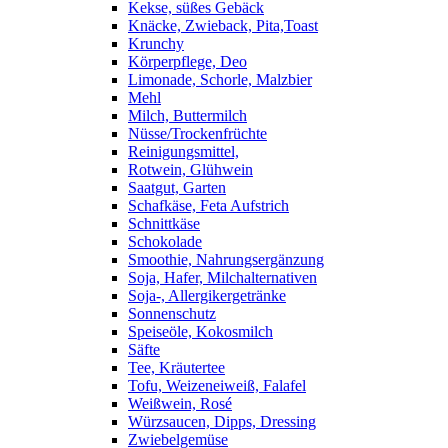
Kekse, süßes Gebäck
Knäcke, Zwieback, Pita,Toast
Krunchy
Körperpflege, Deo
Limonade, Schorle, Malzbier
Mehl
Milch, Buttermilch
Nüsse/Trockenfrüchte
Reinigungsmittel,
Rotwein, Glühwein
Saatgut, Garten
Schafkäse, Feta Aufstrich
Schnittkäse
Schokolade
Smoothie, Nahrungsergänzung
Soja, Hafer, Milchalternativen
Soja-, Allergikergetränke
Sonnenschutz
Speiseöle, Kokosmilch
Säfte
Tee, Kräutertee
Tofu, Weizeneiweiß, Falafel
Weißwein, Rosé
Würzsaucen, Dipps, Dressing
Zwiebelgemüse