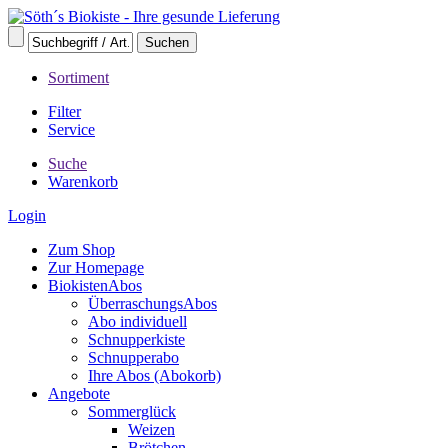
Sortiment
Filter
Service
Suche
Warenkorb
Login
Zum Shop
Zur Homepage
BiokistenAbos
ÜberraschungsAbos
Abo individuell
Schnupperkiste
Schnupperabo
Ihre Abos (Abokorb)
Angebote
Sommerglück
Weizen
Brötchen