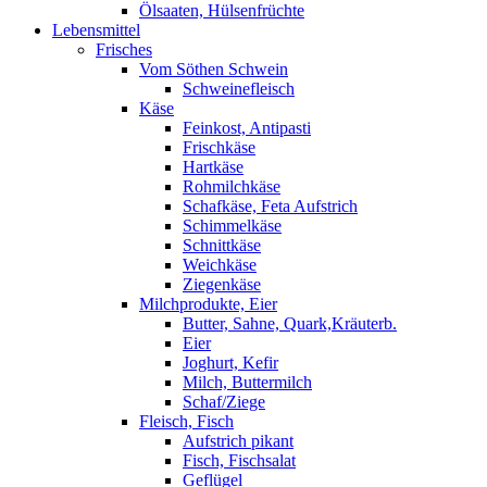
Ölsaaten, Hülsenfrüchte
Lebensmittel
Frisches
Vom Söthen Schwein
Schweinefleisch
Käse
Feinkost, Antipasti
Frischkäse
Hartkäse
Rohmilchkäse
Schafkäse, Feta Aufstrich
Schimmelkäse
Schnittkäse
Weichkäse
Ziegenkäse
Milchprodukte, Eier
Butter, Sahne, Quark,Kräuterb.
Eier
Joghurt, Kefir
Milch, Buttermilch
Schaf/Ziege
Fleisch, Fisch
Aufstrich pikant
Fisch, Fischsalat
Geflügel