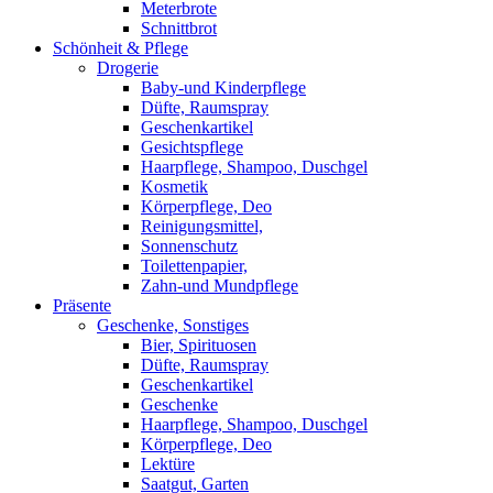
Meterbrote
Schnittbrot
Schönheit & Pflege
Drogerie
Baby-und Kinderpflege
Düfte, Raumspray
Geschenkartikel
Gesichtspflege
Haarpflege, Shampoo, Duschgel
Kosmetik
Körperpflege, Deo
Reinigungsmittel,
Sonnenschutz
Toilettenpapier,
Zahn-und Mundpflege
Präsente
Geschenke, Sonstiges
Bier, Spirituosen
Düfte, Raumspray
Geschenkartikel
Geschenke
Haarpflege, Shampoo, Duschgel
Körperpflege, Deo
Lektüre
Saatgut, Garten