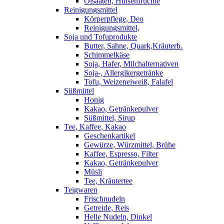
Ölsaaten, Hülsenfrüchte
Reinigungsmittel
Körperpflege, Deo
Reinigungsmittel,
Soja und Tofuprodukte
Butter, Sahne, Quark,Kräuterb.
Schimmelkäse
Soja, Hafer, Milchalternativen
Soja-, Allergikergetränke
Tofu, Weizeneiweiß, Falafel
Süßmittel
Honig
Kakao, Getränkepulver
Süßmittel, Sirup
Tee, Kaffee, Kakao
Geschenkartikel
Gewürze, Würzmittel, Brühe
Kaffee, Espresso, Filter
Kakao, Getränkepulver
Müsli
Tee, Kräutertee
Teigwaren
Frischnudeln
Getreide, Reis
Helle Nudeln, Dinkel