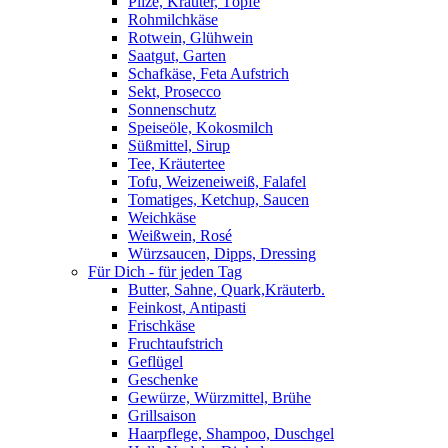
Pilze, Kräuter, Töpfe
Rohmilchkäse
Rotwein, Glühwein
Saatgut, Garten
Schafkäse, Feta Aufstrich
Sekt, Prosecco
Sonnenschutz
Speiseöle, Kokosmilch
Süßmittel, Sirup
Tee, Kräutertee
Tofu, Weizeneiweiß, Falafel
Tomatiges, Ketchup, Saucen
Weichkäse
Weißwein, Rosé
Würzsaucen, Dipps, Dressing
Für Dich - für jeden Tag
Butter, Sahne, Quark,Kräuterb.
Feinkost, Antipasti
Frischkäse
Fruchtaufstrich
Geflügel
Geschenke
Gewürze, Würzmittel, Brühe
Grillsaison
Haarpflege, Shampoo, Duschgel