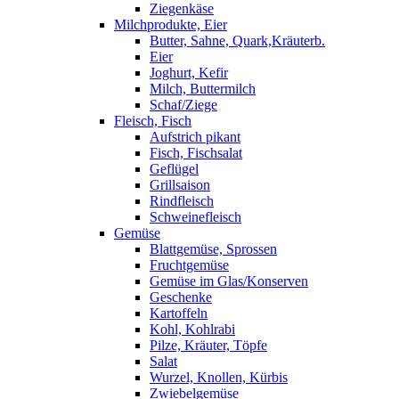
Ziegenkäse
Milchprodukte, Eier
Butter, Sahne, Quark,Kräuterb.
Eier
Joghurt, Kefir
Milch, Buttermilch
Schaf/Ziege
Fleisch, Fisch
Aufstrich pikant
Fisch, Fischsalat
Geflügel
Grillsaison
Rindfleisch
Schweinefleisch
Gemüse
Blattgemüse, Sprossen
Fruchtgemüse
Gemüse im Glas/Konserven
Geschenke
Kartoffeln
Kohl, Kohlrabi
Pilze, Kräuter, Töpfe
Salat
Wurzel, Knollen, Kürbis
Zwiebelgemüse