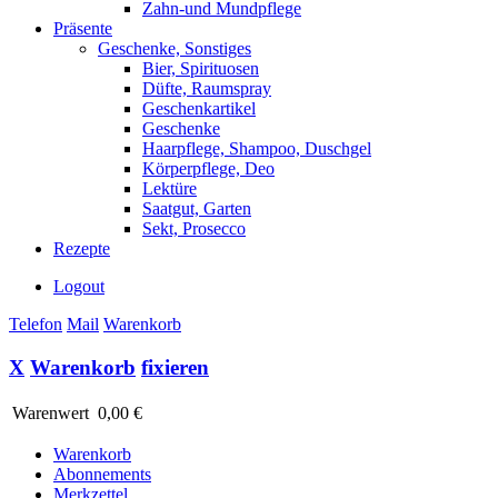
Zahn-und Mundpflege
Präsente
Geschenke, Sonstiges
Bier, Spirituosen
Düfte, Raumspray
Geschenkartikel
Geschenke
Haarpflege, Shampoo, Duschgel
Körperpflege, Deo
Lektüre
Saatgut, Garten
Sekt, Prosecco
Rezepte
Logout
Telefon
Mail
Warenkorb
X
Warenkorb
fixieren
Warenwert
0,00 €
Warenkorb
Abonnements
Merkzettel