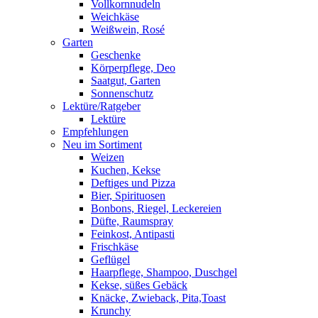
Vollkornnudeln
Weichkäse
Weißwein, Rosé
Garten
Geschenke
Körperpflege, Deo
Saatgut, Garten
Sonnenschutz
Lektüre/Ratgeber
Lektüre
Empfehlungen
Neu im Sortiment
Weizen
Kuchen, Kekse
Deftiges und Pizza
Bier, Spirituosen
Bonbons, Riegel, Leckereien
Düfte, Raumspray
Feinkost, Antipasti
Frischkäse
Geflügel
Haarpflege, Shampoo, Duschgel
Kekse, süßes Gebäck
Knäcke, Zwieback, Pita,Toast
Krunchy