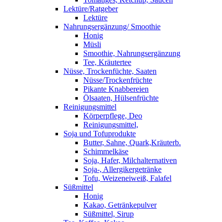
Lektüre/Ratgeber
Lektüre
Nahrungsergänzung/ Smoothie
Honig
Müsli
Smoothie, Nahrungsergänzung
Tee, Kräutertee
Nüsse, Trockenfüchte, Saaten
Nüsse/Trockenfrüchte
Pikante Knabbereien
Ölsaaten, Hülsenfrüchte
Reinigungsmittel
Körperpflege, Deo
Reinigungsmittel,
Soja und Tofuprodukte
Butter, Sahne, Quark,Kräuterb.
Schimmelkäse
Soja, Hafer, Milchalternativen
Soja-, Allergikergetränke
Tofu, Weizeneiweiß, Falafel
Süßmittel
Honig
Kakao, Getränkepulver
Süßmittel, Sirup