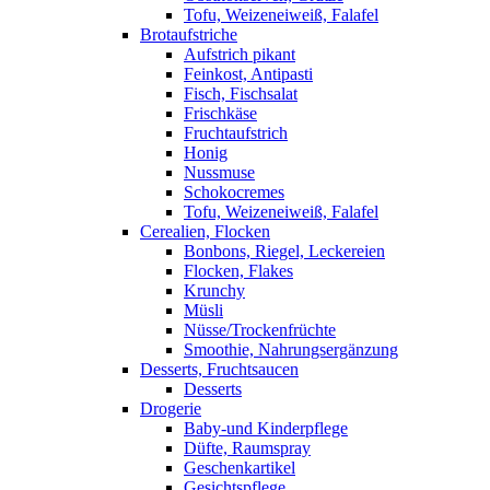
Tofu, Weizeneiweiß, Falafel
Brotaufstriche
Aufstrich pikant
Feinkost, Antipasti
Fisch, Fischsalat
Frischkäse
Fruchtaufstrich
Honig
Nussmuse
Schokocremes
Tofu, Weizeneiweiß, Falafel
Cerealien, Flocken
Bonbons, Riegel, Leckereien
Flocken, Flakes
Krunchy
Müsli
Nüsse/Trockenfrüchte
Smoothie, Nahrungsergänzung
Desserts, Fruchtsaucen
Desserts
Drogerie
Baby-und Kinderpflege
Düfte, Raumspray
Geschenkartikel
Gesichtspflege