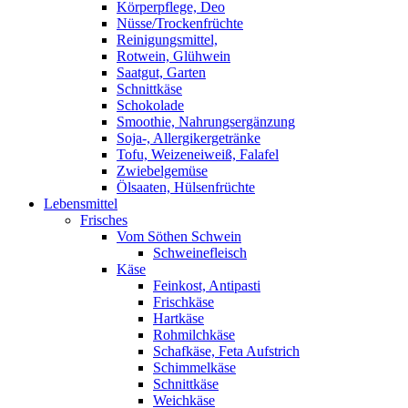
Körperpflege, Deo
Nüsse/Trockenfrüchte
Reinigungsmittel,
Rotwein, Glühwein
Saatgut, Garten
Schnittkäse
Schokolade
Smoothie, Nahrungsergänzung
Soja-, Allergikergetränke
Tofu, Weizeneiweiß, Falafel
Zwiebelgemüse
Ölsaaten, Hülsenfrüchte
Lebensmittel
Frisches
Vom Söthen Schwein
Schweinefleisch
Käse
Feinkost, Antipasti
Frischkäse
Hartkäse
Rohmilchkäse
Schafkäse, Feta Aufstrich
Schimmelkäse
Schnittkäse
Weichkäse