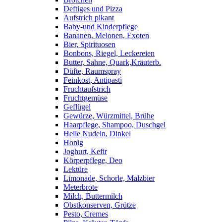
Deftiges und Pizza
Aufstrich pikant
Baby-und Kinderpflege
Bananen, Melonen, Exoten
Bier, Spirituosen
Bonbons, Riegel, Leckereien
Butter, Sahne, Quark,Kräuterb.
Düfte, Raumspray
Feinkost, Antipasti
Fruchtaufstrich
Fruchtgemüse
Geflügel
Gewürze, Würzmittel, Brühe
Haarpflege, Shampoo, Duschgel
Helle Nudeln, Dinkel
Honig
Joghurt, Kefir
Körperpflege, Deo
Lektüre
Limonade, Schorle, Malzbier
Meterbrote
Milch, Buttermilch
Obstkonserven, Grütze
Pesto, Cremes