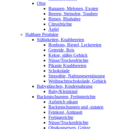
Obst
Bananen, Melonen, Exoten
Beeren, Steinobst, Trauben
Birnen, Rhababer
Citrusfrüchte
Äpfel
Haltbare Produkte
Süßigkeiten, Knabbereien
Bonbons, Riegel, Leckereien
Getreide, Reis
Kekse, süßes Gebäck
Nüsse/Trockenfrüchte
Pikante Knabbereien
Schokolade
Smoothie, Nahrungsergänzung
Weihnachtsschokolade, Gebäck
Babygläschen, Kindernahrung
Baby/Kleinkind
Backmischungen, Fertiggerichte
Aufstrich pikant
Backmischungen und -zutaten
Feinkost, Antipasti
Fertiggerichte
Nüsse/Trockenfrüchte
Obstkonserven, Grütze