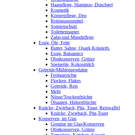
Haarpflege, Shampoo, Duschgel
Kosmetik
Körperpflege, Deo
Reinigungsmittel,
Sonnenschutz
Toilettenpapier,
Zahn-und Mundpflege
Essig, Öle, Fette
Butter, Sahne, Quark,Kräuterb.
Essig, Balsamico
Obstkonserven, Grütze
Speiseöle, Kokosmilch
Getreide/Mühlenprodukte
Fertiggerichte
Flocken, Flakes
Getreide, Reis
Mehl
Nüsse/Trockenfrüchte
Ölsaaten, Hülsenfrüchte
Knäcke, Zwieback, Pita, Toast, Reiswaffel
Knäcke, Zwieback, Pita,Toast
Konserven, im Glas
Gemüse im Glas/Konserven
Obstkonserven, Grütze
Tomatiges, Ketchup, Saucen