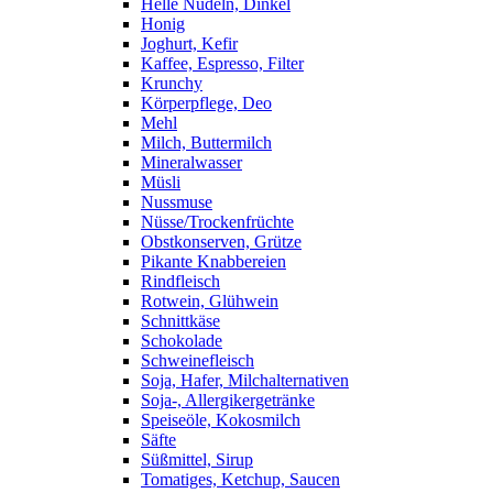
Helle Nudeln, Dinkel
Honig
Joghurt, Kefir
Kaffee, Espresso, Filter
Krunchy
Körperpflege, Deo
Mehl
Milch, Buttermilch
Mineralwasser
Müsli
Nussmuse
Nüsse/Trockenfrüchte
Obstkonserven, Grütze
Pikante Knabbereien
Rindfleisch
Rotwein, Glühwein
Schnittkäse
Schokolade
Schweinefleisch
Soja, Hafer, Milchalternativen
Soja-, Allergikergetränke
Speiseöle, Kokosmilch
Säfte
Süßmittel, Sirup
Tomatiges, Ketchup, Saucen