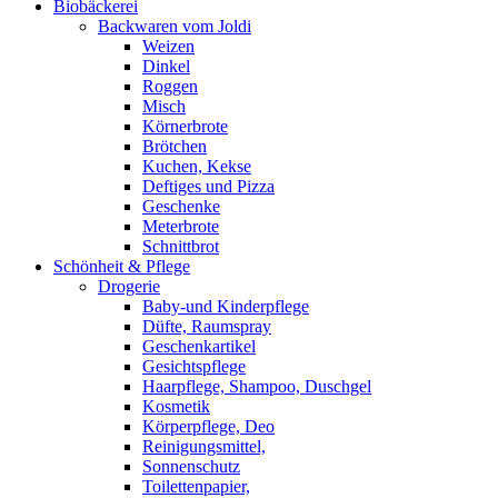
Biobäckerei
Backwaren vom Joldi
Weizen
Dinkel
Roggen
Misch
Körnerbrote
Brötchen
Kuchen, Kekse
Deftiges und Pizza
Geschenke
Meterbrote
Schnittbrot
Schönheit & Pflege
Drogerie
Baby-und Kinderpflege
Düfte, Raumspray
Geschenkartikel
Gesichtspflege
Haarpflege, Shampoo, Duschgel
Kosmetik
Körperpflege, Deo
Reinigungsmittel,
Sonnenschutz
Toilettenpapier,