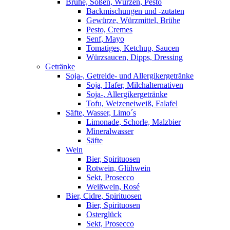
Brühe, Soßen, Würzen, Pesto
Backmischungen und -zutaten
Gewürze, Würzmittel, Brühe
Pesto, Cremes
Senf, Mayo
Tomatiges, Ketchup, Saucen
Würzsaucen, Dipps, Dressing
Getränke
Soja-, Getreide- und Allergikergetränke
Soja, Hafer, Milchalternativen
Soja-, Allergikergetränke
Tofu, Weizeneiweiß, Falafel
Säfte, Wasser, Limo´s
Limonade, Schorle, Malzbier
Mineralwasser
Säfte
Wein
Bier, Spirituosen
Rotwein, Glühwein
Sekt, Prosecco
Weißwein, Rosé
Bier, Cidre, Spirituosen
Bier, Spirituosen
Osterglück
Sekt, Prosecco