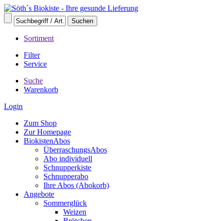
Sortiment
Filter
Service
Suche
Warenkorb
Login
Zum Shop
Zur Homepage
BiokistenAbos
ÜberraschungsAbos
Abo individuell
Schnupperkiste
Schnupperabo
Ihre Abos (Abokorb)
Angebote
Sommerglück
Weizen
Brötchen