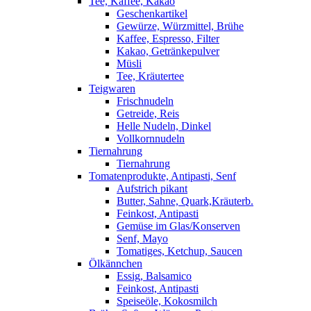
Tee, Kaffee, Kakao
Geschenkartikel
Gewürze, Würzmittel, Brühe
Kaffee, Espresso, Filter
Kakao, Getränkepulver
Müsli
Tee, Kräutertee
Teigwaren
Frischnudeln
Getreide, Reis
Helle Nudeln, Dinkel
Vollkornnudeln
Tiernahrung
Tiernahrung
Tomatenprodukte, Antipasti, Senf
Aufstrich pikant
Butter, Sahne, Quark,Kräuterb.
Feinkost, Antipasti
Gemüse im Glas/Konserven
Senf, Mayo
Tomatiges, Ketchup, Saucen
Ölkännchen
Essig, Balsamico
Feinkost, Antipasti
Speiseöle, Kokosmilch