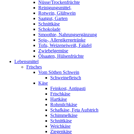
Nüsse/Trockenfrüchte
Reinigungsmittel,
Rotwein, Glühwein
Saatgut, Garten
Schnittkäse
Schokolade
Smoothie, Nahrungsergänzung
Soja-, Allergikergetränke
Tofu, Weizeneiweiß, Falafel
Zwiebelgemüse
Ölsaaten, Hülsenfrüchte
Lebensmittel
Frisches
Vom Söthen Schwein
Schweinefleisch
Käse
Feinkost, Antipasti
Frischkäse
Hartkäse
Rohmilchkäse
Schafkäse, Feta Aufstrich
Schimmelkäse
Schnittkäse
Weichkäse
Ziegenkäse