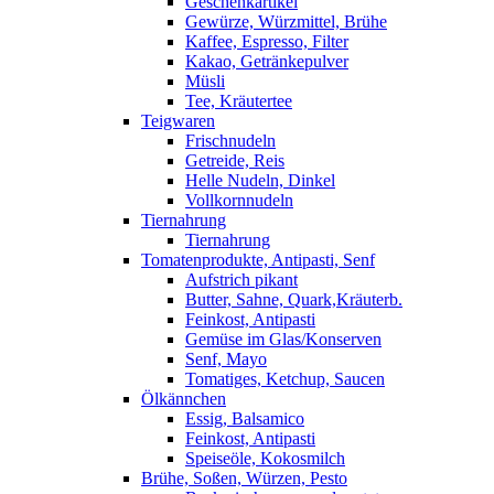
Geschenkartikel
Gewürze, Würzmittel, Brühe
Kaffee, Espresso, Filter
Kakao, Getränkepulver
Müsli
Tee, Kräutertee
Teigwaren
Frischnudeln
Getreide, Reis
Helle Nudeln, Dinkel
Vollkornnudeln
Tiernahrung
Tiernahrung
Tomatenprodukte, Antipasti, Senf
Aufstrich pikant
Butter, Sahne, Quark,Kräuterb.
Feinkost, Antipasti
Gemüse im Glas/Konserven
Senf, Mayo
Tomatiges, Ketchup, Saucen
Ölkännchen
Essig, Balsamico
Feinkost, Antipasti
Speiseöle, Kokosmilch
Brühe, Soßen, Würzen, Pesto