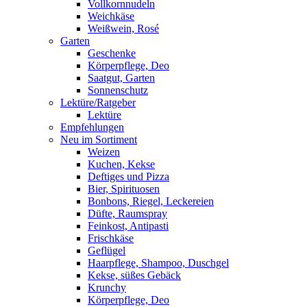
Vollkornnudeln
Weichkäse
Weißwein, Rosé
Garten
Geschenke
Körperpflege, Deo
Saatgut, Garten
Sonnenschutz
Lektüre/Ratgeber
Lektüre
Empfehlungen
Neu im Sortiment
Weizen
Kuchen, Kekse
Deftiges und Pizza
Bier, Spirituosen
Bonbons, Riegel, Leckereien
Düfte, Raumspray
Feinkost, Antipasti
Frischkäse
Geflügel
Haarpflege, Shampoo, Duschgel
Kekse, süßes Gebäck
Krunchy
Körperpflege, Deo