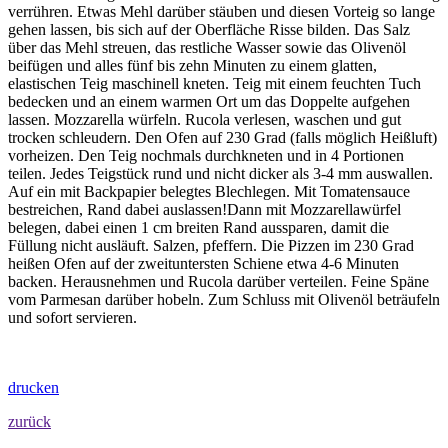
verrühren. Etwas Mehl darüber stäuben und diesen Vorteig so lange
gehen lassen, bis sich auf der Oberfläche Risse bilden. Das Salz
über das Mehl streuen, das restliche Wasser sowie das Olivenöl
beifügen und alles fünf bis zehn Minuten zu einem glatten,
elastischen Teig maschinell kneten. Teig mit einem feuchten Tuch
bedecken und an einem warmen Ort um das Doppelte aufgehen
lassen. Mozzarella würfeln. Rucola verlesen, waschen und gut
trocken schleudern. Den Ofen auf 230 Grad (falls möglich Heißluft)
vorheizen. Den Teig nochmals durchkneten und in 4 Portionen
teilen. Jedes Teigstück rund und nicht dicker als 3-4 mm auswallen.
Auf ein mit Backpapier belegtes Blechlegen. Mit Tomatensauce
bestreichen, Rand dabei auslassen!Dann mit Mozzarellawürfel
belegen, dabei einen 1 cm breiten Rand aussparen, damit die
Füllung nicht ausläuft. Salzen, pfeffern. Die Pizzen im 230 Grad
heißen Ofen auf der zweituntersten Schiene etwa 4-6 Minuten
backen. Herausnehmen und Rucola darüber verteilen. Feine Späne
vom Parmesan darüber hobeln. Zum Schluss mit Olivenöl beträufeln
und sofort servieren.
drucken
zurück