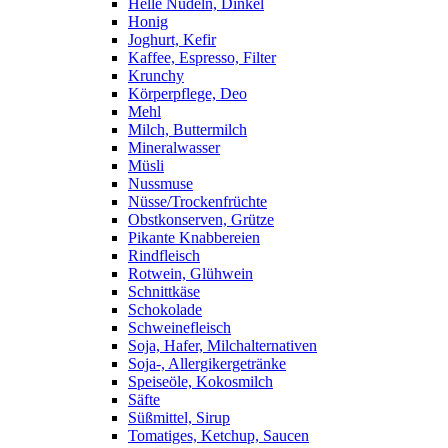
Helle Nudeln, Dinkel
Honig
Joghurt, Kefir
Kaffee, Espresso, Filter
Krunchy
Körperpflege, Deo
Mehl
Milch, Buttermilch
Mineralwasser
Müsli
Nussmuse
Nüsse/Trockenfrüchte
Obstkonserven, Grütze
Pikante Knabbereien
Rindfleisch
Rotwein, Glühwein
Schnittkäse
Schokolade
Schweinefleisch
Soja, Hafer, Milchalternativen
Soja-, Allergikergetränke
Speiseöle, Kokosmilch
Säfte
Süßmittel, Sirup
Tomatiges, Ketchup, Saucen