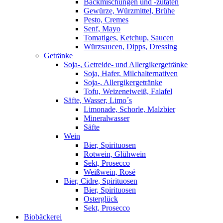
Backmischungen und -zutaten
Gewürze, Würzmittel, Brühe
Pesto, Cremes
Senf, Mayo
Tomatiges, Ketchup, Saucen
Würzsaucen, Dipps, Dressing
Getränke
Soja-, Getreide- und Allergikergetränke
Soja, Hafer, Milchalternativen
Soja-, Allergikergetränke
Tofu, Weizeneiweiß, Falafel
Säfte, Wasser, Limo´s
Limonade, Schorle, Malzbier
Mineralwasser
Säfte
Wein
Bier, Spirituosen
Rotwein, Glühwein
Sekt, Prosecco
Weißwein, Rosé
Bier, Cidre, Spirituosen
Bier, Spirituosen
Osterglück
Sekt, Prosecco
Biobäckerei