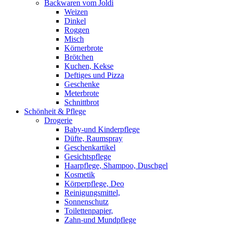
Backwaren vom Joldi
Weizen
Dinkel
Roggen
Misch
Körnerbrote
Brötchen
Kuchen, Kekse
Deftiges und Pizza
Geschenke
Meterbrote
Schnittbrot
Schönheit & Pflege
Drogerie
Baby-und Kinderpflege
Düfte, Raumspray
Geschenkartikel
Gesichtspflege
Haarpflege, Shampoo, Duschgel
Kosmetik
Körperpflege, Deo
Reinigungsmittel,
Sonnenschutz
Toilettenpapier,
Zahn-und Mundpflege