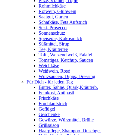
Pilze, Kräuter, Töpfe
Rohmilchkäse
Rotwein, Glühwein
Saatgut, Garten
Schafkäse, Feta Aufstrich
Sekt, Prosecco
Sonnenschutz
Speiseöle, Kokosmilch
Süßmittel, Sirup
Tee, Kräutertee
Tofu, Weizeneiweiß, Falafel
Tomatiges, Ketchup, Saucen
Weichkäse
Weißwein, Rosé
Würzsaucen, Dipps, Dressing
Für Dich - für jeden Tag
Butter, Sahne, Quark,Kräuterb.
Feinkost, Antipasti
Frischkäse
Fruchtaufstrich
Geflügel
Geschenke
Gewürze, Würzmittel, Brühe
Grillsaison
Haarpflege, Shampoo, Duschgel