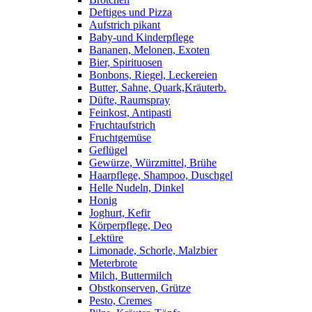
Deftiges und Pizza
Aufstrich pikant
Baby-und Kinderpflege
Bananen, Melonen, Exoten
Bier, Spirituosen
Bonbons, Riegel, Leckereien
Butter, Sahne, Quark,Kräuterb.
Düfte, Raumspray
Feinkost, Antipasti
Fruchtaufstrich
Fruchtgemüse
Geflügel
Gewürze, Würzmittel, Brühe
Haarpflege, Shampoo, Duschgel
Helle Nudeln, Dinkel
Honig
Joghurt, Kefir
Körperpflege, Deo
Lektüre
Limonade, Schorle, Malzbier
Meterbrote
Milch, Buttermilch
Obstkonserven, Grütze
Pesto, Cremes