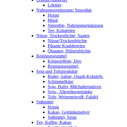
Lektüre
Nahrungsergänzung/ Smoothie
Honig
Müsli
Smoothie, Nahrungsergänzung
Tee, Kräutertee
Nüsse, Trockenfüchte, Saaten
Nüsse/Trockenfrüchte
Pikante Knabbereien
Ölsaaten, Hülsenfrüchte
Reinigungsmittel
Körperpflege, Deo
Reinigungsmittel,
Soja und Tofuprodukte
Butter, Sahne, Quark,Kräuterb.
Schimmelkäse
Soja, Hafer, Milchalternativen
Soja-, Allergikergetränke
Tofu, Weizeneiweiß, Falafel
Süßmittel
Honig
Kakao, Getränkepulver
Süßmittel, Sirup
Tee, Kaffee, Kakao