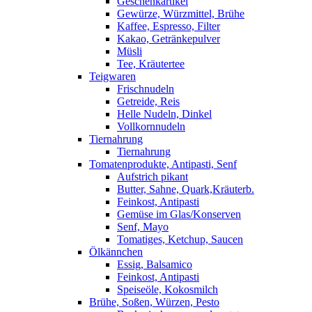
Geschenkartikel
Gewürze, Würzmittel, Brühe
Kaffee, Espresso, Filter
Kakao, Getränkepulver
Müsli
Tee, Kräutertee
Teigwaren
Frischnudeln
Getreide, Reis
Helle Nudeln, Dinkel
Vollkornnudeln
Tiernahrung
Tiernahrung
Tomatenprodukte, Antipasti, Senf
Aufstrich pikant
Butter, Sahne, Quark,Kräuterb.
Feinkost, Antipasti
Gemüse im Glas/Konserven
Senf, Mayo
Tomatiges, Ketchup, Saucen
Ölkännchen
Essig, Balsamico
Feinkost, Antipasti
Speiseöle, Kokosmilch
Brühe, Soßen, Würzen, Pesto