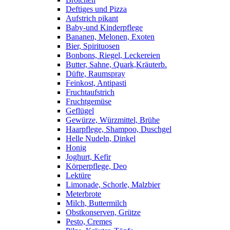
Deftiges und Pizza
Aufstrich pikant
Baby-und Kinderpflege
Bananen, Melonen, Exoten
Bier, Spirituosen
Bonbons, Riegel, Leckereien
Butter, Sahne, Quark,Kräuterb.
Düfte, Raumspray
Feinkost, Antipasti
Fruchtaufstrich
Fruchtgemüse
Geflügel
Gewürze, Würzmittel, Brühe
Haarpflege, Shampoo, Duschgel
Helle Nudeln, Dinkel
Honig
Joghurt, Kefir
Körperpflege, Deo
Lektüre
Limonade, Schorle, Malzbier
Meterbrote
Milch, Buttermilch
Obstkonserven, Grütze
Pesto, Cremes