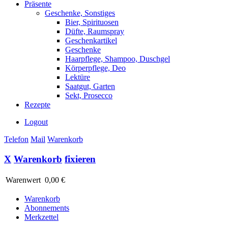
Präsente
Geschenke, Sonstiges
Bier, Spirituosen
Düfte, Raumspray
Geschenkartikel
Geschenke
Haarpflege, Shampoo, Duschgel
Körperpflege, Deo
Lektüre
Saatgut, Garten
Sekt, Prosecco
Rezepte
Logout
Telefon
Mail
Warenkorb
X
Warenkorb
fixieren
Warenwert
0,00 €
Warenkorb
Abonnements
Merkzettel