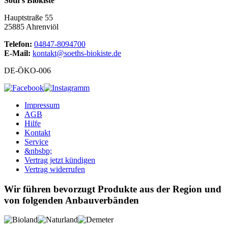
Söth's Biokiste
Hauptstraße 55
25885 Ahrenviöl
Telefon:
04847-8094700
E-Mail:
kontakt@soeths-biokiste.de
DE-ÖKO-006
Impressum
AGB
Hilfe
Kontakt
Service
&nbsbp;
Vertrag jetzt kündigen
Vertrag widerrufen
Wir führen bevorzugt Produkte aus der Region und
von folgenden Anbauverbänden