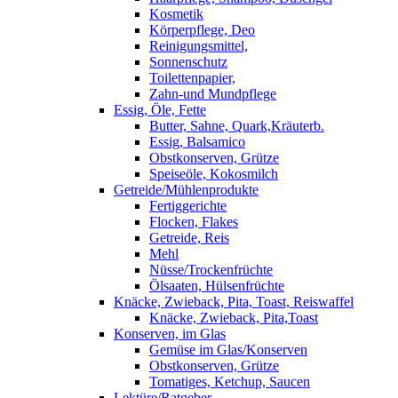
Kosmetik
Körperpflege, Deo
Reinigungsmittel,
Sonnenschutz
Toilettenpapier,
Zahn-und Mundpflege
Essig, Öle, Fette
Butter, Sahne, Quark,Kräuterb.
Essig, Balsamico
Obstkonserven, Grütze
Speiseöle, Kokosmilch
Getreide/Mühlenprodukte
Fertiggerichte
Flocken, Flakes
Getreide, Reis
Mehl
Nüsse/Trockenfrüchte
Ölsaaten, Hülsenfrüchte
Knäcke, Zwieback, Pita, Toast, Reiswaffel
Knäcke, Zwieback, Pita,Toast
Konserven, im Glas
Gemüse im Glas/Konserven
Obstkonserven, Grütze
Tomatiges, Ketchup, Saucen
Lektüre/Ratgeber