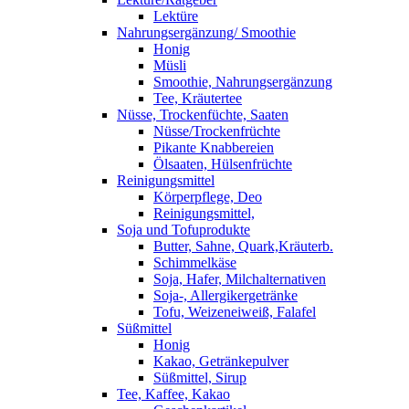
Lektüre
Nahrungsergänzung/ Smoothie
Honig
Müsli
Smoothie, Nahrungsergänzung
Tee, Kräutertee
Nüsse, Trockenfüchte, Saaten
Nüsse/Trockenfrüchte
Pikante Knabbereien
Ölsaaten, Hülsenfrüchte
Reinigungsmittel
Körperpflege, Deo
Reinigungsmittel,
Soja und Tofuprodukte
Butter, Sahne, Quark,Kräuterb.
Schimmelkäse
Soja, Hafer, Milchalternativen
Soja-, Allergikergetränke
Tofu, Weizeneiweiß, Falafel
Süßmittel
Honig
Kakao, Getränkepulver
Süßmittel, Sirup
Tee, Kaffee, Kakao