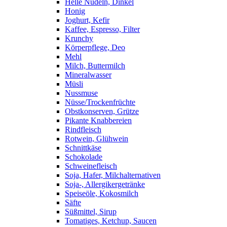
Helle Nudeln, Dinkel
Honig
Joghurt, Kefir
Kaffee, Espresso, Filter
Krunchy
Körperpflege, Deo
Mehl
Milch, Buttermilch
Mineralwasser
Müsli
Nussmuse
Nüsse/Trockenfrüchte
Obstkonserven, Grütze
Pikante Knabbereien
Rindfleisch
Rotwein, Glühwein
Schnittkäse
Schokolade
Schweinefleisch
Soja, Hafer, Milchalternativen
Soja-, Allergikergetränke
Speiseöle, Kokosmilch
Säfte
Süßmittel, Sirup
Tomatiges, Ketchup, Saucen