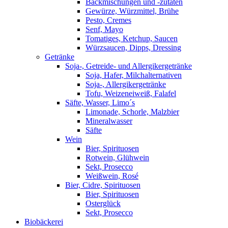
Backmischungen und -zutaten
Gewürze, Würzmittel, Brühe
Pesto, Cremes
Senf, Mayo
Tomatiges, Ketchup, Saucen
Würzsaucen, Dipps, Dressing
Getränke
Soja-, Getreide- und Allergikergetränke
Soja, Hafer, Milchalternativen
Soja-, Allergikergetränke
Tofu, Weizeneiweiß, Falafel
Säfte, Wasser, Limo´s
Limonade, Schorle, Malzbier
Mineralwasser
Säfte
Wein
Bier, Spirituosen
Rotwein, Glühwein
Sekt, Prosecco
Weißwein, Rosé
Bier, Cidre, Spirituosen
Bier, Spirituosen
Osterglück
Sekt, Prosecco
Biobäckerei