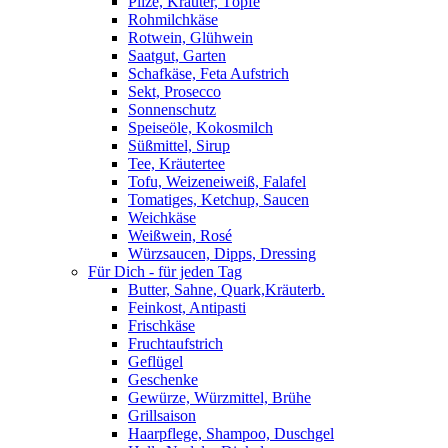
Pilze, Kräuter, Töpfe
Rohmilchkäse
Rotwein, Glühwein
Saatgut, Garten
Schafkäse, Feta Aufstrich
Sekt, Prosecco
Sonnenschutz
Speiseöle, Kokosmilch
Süßmittel, Sirup
Tee, Kräutertee
Tofu, Weizeneiweiß, Falafel
Tomatiges, Ketchup, Saucen
Weichkäse
Weißwein, Rosé
Würzsaucen, Dipps, Dressing
Für Dich - für jeden Tag
Butter, Sahne, Quark,Kräuterb.
Feinkost, Antipasti
Frischkäse
Fruchtaufstrich
Geflügel
Geschenke
Gewürze, Würzmittel, Brühe
Grillsaison
Haarpflege, Shampoo, Duschgel