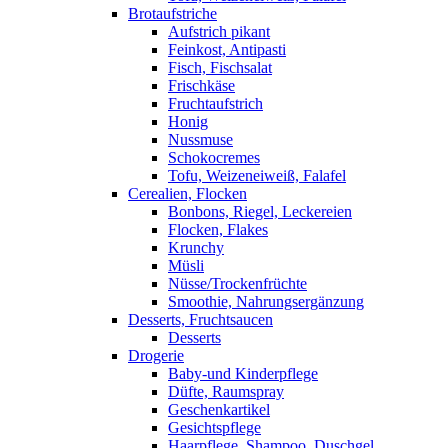
Brotaufstriche
Aufstrich pikant
Feinkost, Antipasti
Fisch, Fischsalat
Frischkäse
Fruchtaufstrich
Honig
Nussmuse
Schokocremes
Tofu, Weizeneiweiß, Falafel
Cerealien, Flocken
Bonbons, Riegel, Leckereien
Flocken, Flakes
Krunchy
Müsli
Nüsse/Trockenfrüchte
Smoothie, Nahrungsergänzung
Desserts, Fruchtsaucen
Desserts
Drogerie
Baby-und Kinderpflege
Düfte, Raumspray
Geschenkartikel
Gesichtspflege
Haarpflege, Shampoo, Duschgel