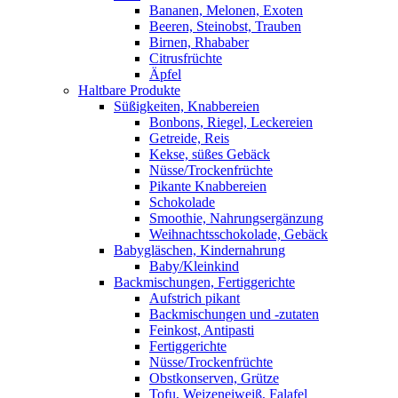
Bananen, Melonen, Exoten
Beeren, Steinobst, Trauben
Birnen, Rhababer
Citrusfrüchte
Äpfel
Haltbare Produkte
Süßigkeiten, Knabbereien
Bonbons, Riegel, Leckereien
Getreide, Reis
Kekse, süßes Gebäck
Nüsse/Trockenfrüchte
Pikante Knabbereien
Schokolade
Smoothie, Nahrungsergänzung
Weihnachtsschokolade, Gebäck
Babygläschen, Kindernahrung
Baby/Kleinkind
Backmischungen, Fertiggerichte
Aufstrich pikant
Backmischungen und -zutaten
Feinkost, Antipasti
Fertiggerichte
Nüsse/Trockenfrüchte
Obstkonserven, Grütze
Tofu, Weizeneiweiß, Falafel