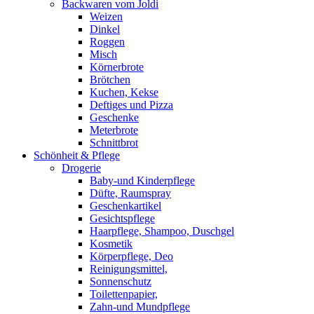
Backwaren vom Joldi
Weizen
Dinkel
Roggen
Misch
Körnerbrote
Brötchen
Kuchen, Kekse
Deftiges und Pizza
Geschenke
Meterbrote
Schnittbrot
Schönheit & Pflege
Drogerie
Baby-und Kinderpflege
Düfte, Raumspray
Geschenkartikel
Gesichtspflege
Haarpflege, Shampoo, Duschgel
Kosmetik
Körperpflege, Deo
Reinigungsmittel,
Sonnenschutz
Toilettenpapier,
Zahn-und Mundpflege