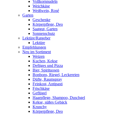
Vollkornnudeln
Weichkäse
Weißwein, Rosé
Garten
Geschenke
Körperpflege, Deo
Saatgut, Garten
Sonnenschutz
Lektüre/Ratgeber
Lektüre
Empfehlungen
Neu im Sortiment
Weizen
Kuchen, Kekse
Deftiges und Pizza
Bier, Spirituosen
Bonbons, Riegel, Leckereien
Düfte, Raumspray
Feinkost, Antipasti
Frischkäse
Geflügel
Haarpflege, Shampoo, Duschgel
Kekse, süßes Gebäck
Krunchy
Körperpflege, Deo