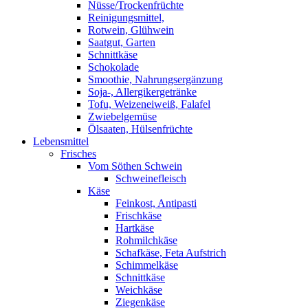
Nüsse/Trockenfrüchte
Reinigungsmittel,
Rotwein, Glühwein
Saatgut, Garten
Schnittkäse
Schokolade
Smoothie, Nahrungsergänzung
Soja-, Allergikergetränke
Tofu, Weizeneiweiß, Falafel
Zwiebelgemüse
Ölsaaten, Hülsenfrüchte
Lebensmittel
Frisches
Vom Söthen Schwein
Schweinefleisch
Käse
Feinkost, Antipasti
Frischkäse
Hartkäse
Rohmilchkäse
Schafkäse, Feta Aufstrich
Schimmelkäse
Schnittkäse
Weichkäse
Ziegenkäse