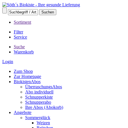
Sortiment
Filter
Service
Suche
Warenkorb
Login
Zum Shop
Zur Homepage
BiokistenAbos
ÜberraschungsAbos
Abo individuell
Schnupperkiste
Schnupperabo
Ihre Abos (Abokorb)
Angebote
Sommerglück
Weizen
Brötchen