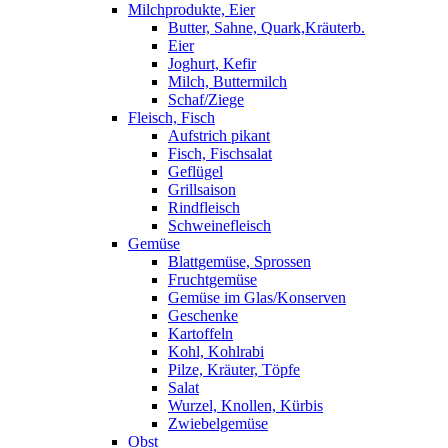
Milchprodukte, Eier
Butter, Sahne, Quark,Kräuterb.
Eier
Joghurt, Kefir
Milch, Buttermilch
Schaf/Ziege
Fleisch, Fisch
Aufstrich pikant
Fisch, Fischsalat
Geflügel
Grillsaison
Rindfleisch
Schweinefleisch
Gemüse
Blattgemüse, Sprossen
Fruchtgemüse
Gemüse im Glas/Konserven
Geschenke
Kartoffeln
Kohl, Kohlrabi
Pilze, Kräuter, Töpfe
Salat
Wurzel, Knollen, Kürbis
Zwiebelgemüse
Obst