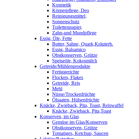
Kosmetik
Körperpflege, Deo
Reinigungsmittel,
Sonnenschutz
Toilettenpapier,
Zahn-und Mundpflege
Essig, Öle, Fette
Butter, Sahne, Quark,Kräuterb.
Essig, Balsamico
Obstkonserven, Grütze
Speiseöle, Kokosmilch
Getreide/Mühlenprodukte
Fertiggerichte
Flocken, Flakes
Getreide, Reis
Mehl
Nüsse/Trockenfrüchte
Ölsaaten, Hülsenfrüchte
Knäcke, Zwieback, Pita, Toast, Reiswaffel
Knäcke, Zwieback, Pita,Toast
Konserven, im Glas
Gemüse im Glas/Konserven
Obstkonserven, Grütze
Tomatiges, Ketchup, Saucen
Lektüre/Ratgeber