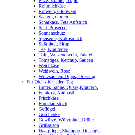
Pilze, Kräuter, Töpfe
Rohmilchkäse
Rotwein, Glühwein
Saatgut, Garten
Schafkäse, Feta Aufstrich
Sekt, Prosecco
Sonnenschutz
Speiseöle, Kokosmilch
Süßmittel, Sirup
Tee, Kräutertee
Tofu, Weizeneiweiß, Falafel
Tomatiges, Ketchup, Saucen
Weichkäse
Weißwein, Rosé
Würzsaucen, Dipps, Dressing
Für Dich - für jeden Tag
Butter, Sahne, Quark,Kräuterb.
Feinkost, Antipasti
Frischkäse
Fruchtaufstrich
Geflügel
Geschenke
Gewürze, Würzmittel, Brühe
Grillsaison
Haarpflege, Shampoo, Duschgel