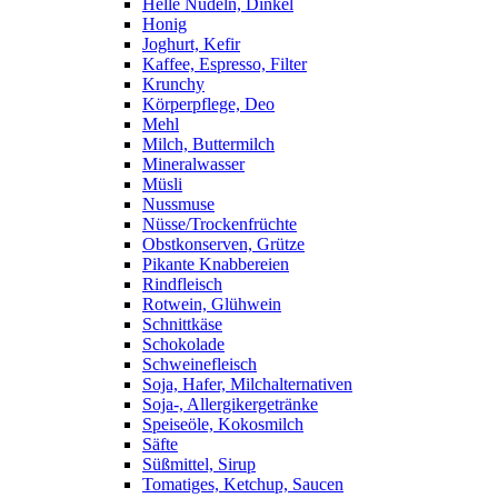
Helle Nudeln, Dinkel
Honig
Joghurt, Kefir
Kaffee, Espresso, Filter
Krunchy
Körperpflege, Deo
Mehl
Milch, Buttermilch
Mineralwasser
Müsli
Nussmuse
Nüsse/Trockenfrüchte
Obstkonserven, Grütze
Pikante Knabbereien
Rindfleisch
Rotwein, Glühwein
Schnittkäse
Schokolade
Schweinefleisch
Soja, Hafer, Milchalternativen
Soja-, Allergikergetränke
Speiseöle, Kokosmilch
Säfte
Süßmittel, Sirup
Tomatiges, Ketchup, Saucen