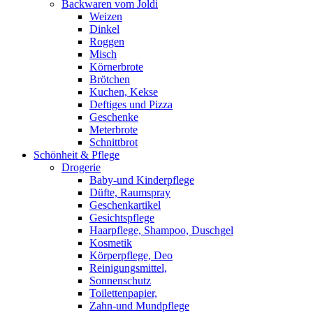
Backwaren vom Joldi
Weizen
Dinkel
Roggen
Misch
Körnerbrote
Brötchen
Kuchen, Kekse
Deftiges und Pizza
Geschenke
Meterbrote
Schnittbrot
Schönheit & Pflege
Drogerie
Baby-und Kinderpflege
Düfte, Raumspray
Geschenkartikel
Gesichtspflege
Haarpflege, Shampoo, Duschgel
Kosmetik
Körperpflege, Deo
Reinigungsmittel,
Sonnenschutz
Toilettenpapier,
Zahn-und Mundpflege