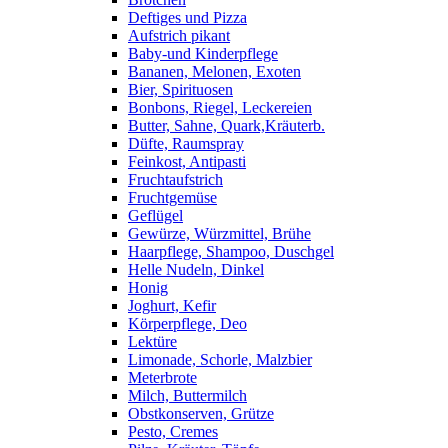
Deftiges und Pizza
Aufstrich pikant
Baby-und Kinderpflege
Bananen, Melonen, Exoten
Bier, Spirituosen
Bonbons, Riegel, Leckereien
Butter, Sahne, Quark,Kräuterb.
Düfte, Raumspray
Feinkost, Antipasti
Fruchtaufstrich
Fruchtgemüse
Geflügel
Gewürze, Würzmittel, Brühe
Haarpflege, Shampoo, Duschgel
Helle Nudeln, Dinkel
Honig
Joghurt, Kefir
Körperpflege, Deo
Lektüre
Limonade, Schorle, Malzbier
Meterbrote
Milch, Buttermilch
Obstkonserven, Grütze
Pesto, Cremes