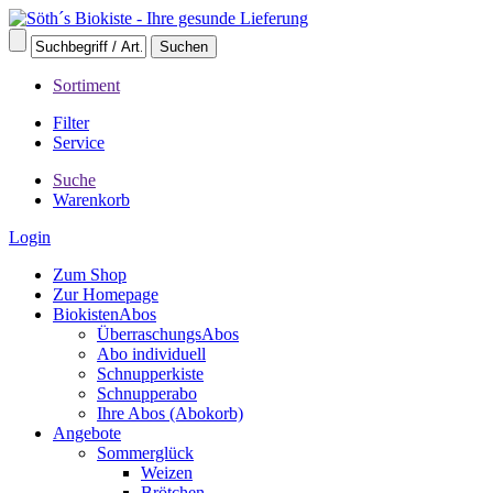
Sortiment
Filter
Service
Suche
Warenkorb
Login
Zum Shop
Zur Homepage
BiokistenAbos
ÜberraschungsAbos
Abo individuell
Schnupperkiste
Schnupperabo
Ihre Abos (Abokorb)
Angebote
Sommerglück
Weizen
Brötchen