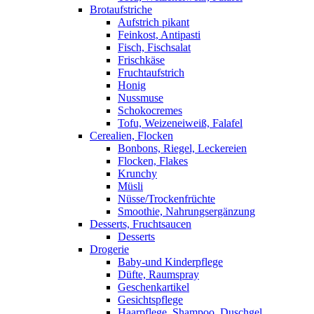
Brotaufstriche
Aufstrich pikant
Feinkost, Antipasti
Fisch, Fischsalat
Frischkäse
Fruchtaufstrich
Honig
Nussmuse
Schokocremes
Tofu, Weizeneiweiß, Falafel
Cerealien, Flocken
Bonbons, Riegel, Leckereien
Flocken, Flakes
Krunchy
Müsli
Nüsse/Trockenfrüchte
Smoothie, Nahrungsergänzung
Desserts, Fruchtsaucen
Desserts
Drogerie
Baby-und Kinderpflege
Düfte, Raumspray
Geschenkartikel
Gesichtspflege
Haarpflege, Shampoo, Duschgel