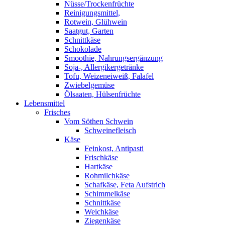
Nüsse/Trockenfrüchte
Reinigungsmittel,
Rotwein, Glühwein
Saatgut, Garten
Schnittkäse
Schokolade
Smoothie, Nahrungsergänzung
Soja-, Allergikergetränke
Tofu, Weizeneiweiß, Falafel
Zwiebelgemüse
Ölsaaten, Hülsenfrüchte
Lebensmittel
Frisches
Vom Söthen Schwein
Schweinefleisch
Käse
Feinkost, Antipasti
Frischkäse
Hartkäse
Rohmilchkäse
Schafkäse, Feta Aufstrich
Schimmelkäse
Schnittkäse
Weichkäse
Ziegenkäse