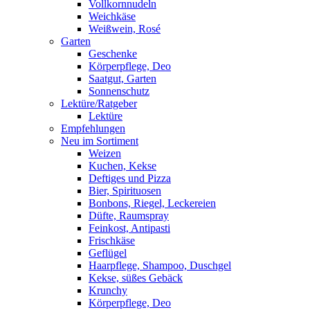
Vollkornnudeln
Weichkäse
Weißwein, Rosé
Garten
Geschenke
Körperpflege, Deo
Saatgut, Garten
Sonnenschutz
Lektüre/Ratgeber
Lektüre
Empfehlungen
Neu im Sortiment
Weizen
Kuchen, Kekse
Deftiges und Pizza
Bier, Spirituosen
Bonbons, Riegel, Leckereien
Düfte, Raumspray
Feinkost, Antipasti
Frischkäse
Geflügel
Haarpflege, Shampoo, Duschgel
Kekse, süßes Gebäck
Krunchy
Körperpflege, Deo