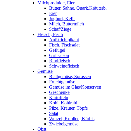
Milchprodukte, Eier
Butter, Sahne, Quark,Kräuterb.
Eier
Joghurt, Kefir
Milch, Buttermilch
Schaf/Ziege
Fleisch, Fisch
Aufstrich pikant
Fisch, Fischsalat
Geflügel
Grillsaison
Rindfleisch
Schweinefleisch
Gemüse
Blattgemüse, Sprossen
Fruchtgemüse
Gemüse im Glas/Konserven
Geschenke
Kartoffeln
Kohl, Kohlrabi
Pilze, Kräuter, Töpfe
Salat
Wurzel, Knollen, Kürbis
Zwiebelgemüse
Obst