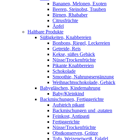
Bananen, Melonen, Exoten
Beeren, Steinobst, Trauben
Birnen, Rhababer
Citrusfrüchte
Äpfel
Haltbare Produkte
Süßigkeiten, Knabbereien
Bonbons, Riegel, Leckereien
Getreide, Reis
Kekse, süßes Gebäck
Nüsse/Trockenfrüchte
Pikante Knabbereien
Schokolade
Smoothie, Nahrungsergänzung
Weihnachtsschokolade, Gebäck
Babygläschen, Kindernahrung
Baby/Kleinkind
Backmischungen, Fertiggerichte
Aufstrich pikant
Backmischungen und -zutaten
Feinkost, Antipasti
Fertiggerichte
Nüsse/Trockenfrüchte
Obstkonserven, Grütze
Tofu, Weizeneiweiß, Falafel