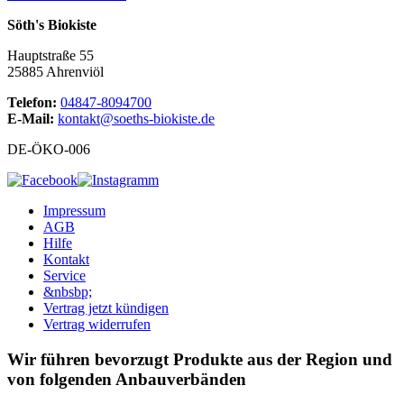
Söth's Biokiste
Hauptstraße 55
25885 Ahrenviöl
Telefon:
04847-8094700
E-Mail:
kontakt@soeths-biokiste.de
DE-ÖKO-006
Impressum
AGB
Hilfe
Kontakt
Service
&nbsbp;
Vertrag jetzt kündigen
Vertrag widerrufen
Wir führen bevorzugt Produkte aus der Region und
von folgenden Anbauverbänden