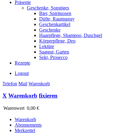
Präsente
Geschenke, Sonstiges
Bier, Spirituosen
Düfte, Raumspray
Geschenkartikel
Geschenke
Haarpflege, Shampoo, Duschgel
Körperpflege, Deo
Lektüre
Saatgut, Garten
Sekt, Prosecco
Rezepte
Logout
Telefon
Mail
Warenkorb
X
Warenkorb
fixieren
Warenwert
0,00 €
Warenkorb
Abonnements
Merkzettel