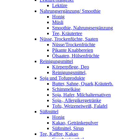
Lektüre
Nahrungsergänzung/ Smoothie
Honig
Müsli
Smoothie, Nahrungsergänzung
Tee, Kräutertee
Nüsse, Trockenfüchte, Saaten
Nüsse/Trockenfrüchte
Pikante Knabbereien
Ölsaaten, Hülsenfrüchte
Reinigungsmittel
Körperpflege, Deo
Reinigungsmittel,
Soja und Tofuprodukte
Butter, Sahne, Quark,Kräuterb.
Schimmelkäse
Soja, Hafer, Milchalternativen
Soja-, Allergikergetränke
Tofu, Weizeneiweiß, Falafel
Süßmittel
Honig
Kakao, Getränkepulver
Süßmittel, Sirup
Tee, Kaffee, Kakao