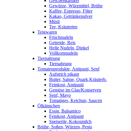
Geschenkartikel
Gewürze, Würzmittel, Brühe
Kaffee, Espresso, Filter
Kakao, Getränkepulver
Müsli
Tee, Kräutertee
Teigwaren
Frischnudeln
Getreide, Reis
Helle Nudeln, Dinkel
Vollkornnudeln
Tiernahrung
Tiernahrung
Tomatenprodukte, Antipasti, Senf
Aufstrich pikant
Butter, Sahne, Quark,Kräuterb.
Feinkost, Antipasti
Gemüse im Glas/Konserven
Senf, Mayo
Tomatiges, Ketchup, Saucen
Ölkännchen
Essig, Balsamico
Feinkost, Antipasti
Speiseöle, Kokosmilch
Brühe, Soßen, Würzen, Pesto