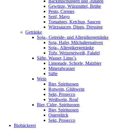
Backmischungen und -zutaten
Gewürze, Würzmittel, Brühe
Pesto, Cremes
Senf, Mayo
Tomatiges, Ketchup, Saucen
Würzsaucen, Dipps, Dressing
Getränke
Soja-, Getreide- und Allergikergetränke
Soja, Hafer, Milchalternativen
Soja-, Allergikergetränke
Tofu, Weizeneiweiß, Falafel
Säfte, Wasser, Limo´s
Limonade, Schorle, Malzbier
Mineralwasser
Säfte
Wein
Bier, Spirituosen
Rotwein, Glühwein
Sekt, Prosecco
Weißwein, Rosé
Bier, Cidre, Spirituosen
Bier, Spirituosen
Osterglück
Sekt, Prosecco
Biobäckerei