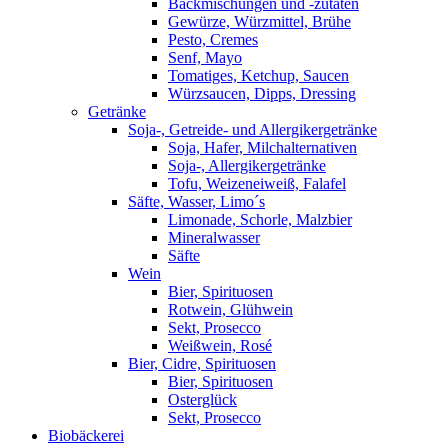
Backmischungen und -zutaten
Gewürze, Würzmittel, Brühe
Pesto, Cremes
Senf, Mayo
Tomatiges, Ketchup, Saucen
Würzsaucen, Dipps, Dressing
Getränke
Soja-, Getreide- und Allergikergetränke
Soja, Hafer, Milchalternativen
Soja-, Allergikergetränke
Tofu, Weizeneiweiß, Falafel
Säfte, Wasser, Limo´s
Limonade, Schorle, Malzbier
Mineralwasser
Säfte
Wein
Bier, Spirituosen
Rotwein, Glühwein
Sekt, Prosecco
Weißwein, Rosé
Bier, Cidre, Spirituosen
Bier, Spirituosen
Osterglück
Sekt, Prosecco
Biobäckerei