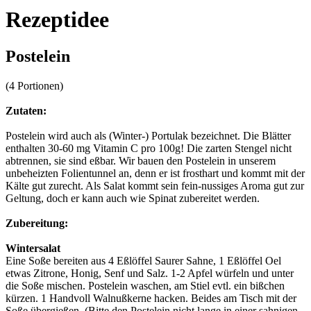
Rezeptidee
Postelein
(4 Portionen)
Zutaten:
Postelein wird auch als (Winter-) Portulak bezeichnet. Die Blätter
enthalten 30-60 mg Vitamin C pro 100g! Die zarten Stengel nicht
abtrennen, sie sind eßbar. Wir bauen den Postelein in unserem
unbeheizten Folientunnel an, denn er ist frosthart und kommt mit der
Kälte gut zurecht. Als Salat kommt sein fein-nussiges Aroma gut zur
Geltung, doch er kann auch wie Spinat zubereitet werden.
Zubereitung:
Wintersalat
Eine Soße bereiten aus 4 Eßlöffel Saurer Sahne, 1 Eßlöffel Oel
etwas Zitrone, Honig, Senf und Salz. 1-2 Apfel würfeln und unter
die Soße mischen. Postelein waschen, am Stiel evtl. ein bißchen
kürzen. 1 Handvoll Walnußkerne hacken. Beides am Tisch mit der
Soße übergießen. (Bitte den Postelein nicht lange in einer sahnigen