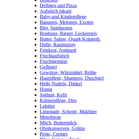
Deftiges und Pizza
Aufstrich pikant
Baby-und Kinderpflege
Bananen, Melonen, Exoten
Bier, Spirituosen
Bonbons, Riegel, Leckereien
Butter, Sahne, Quark,Kräuterb.
Düfte, Raumspray
Feinkost, Antipasti
Fruchtaufstrich
Fruchtgemüse
Geflügel
Gewürze, Würzmittel, Brühe
Haarpflege, Shampoo, Duschgel
Helle Nudeln, Dinkel
Honig
Joghurt, Kefir
Körperpflege, Deo
Lektüre
Limonade, Schorle, Malzbier
Meterbrote
Milch, Buttermilch
Obstkonserven, Grütze
Pesto, Cremes