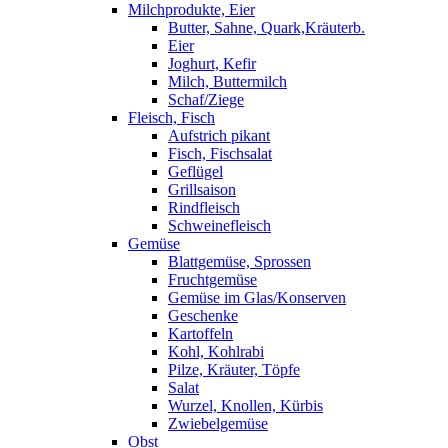
Milchprodukte, Eier
Butter, Sahne, Quark,Kräuterb.
Eier
Joghurt, Kefir
Milch, Buttermilch
Schaf/Ziege
Fleisch, Fisch
Aufstrich pikant
Fisch, Fischsalat
Geflügel
Grillsaison
Rindfleisch
Schweinefleisch
Gemüse
Blattgemüse, Sprossen
Fruchtgemüse
Gemüse im Glas/Konserven
Geschenke
Kartoffeln
Kohl, Kohlrabi
Pilze, Kräuter, Töpfe
Salat
Wurzel, Knollen, Kürbis
Zwiebelgemüse
Obst