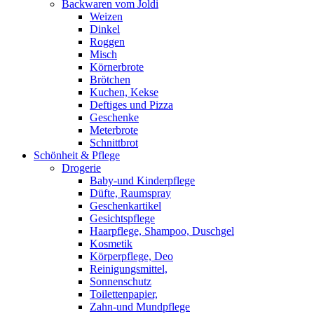
Backwaren vom Joldi
Weizen
Dinkel
Roggen
Misch
Körnerbrote
Brötchen
Kuchen, Kekse
Deftiges und Pizza
Geschenke
Meterbrote
Schnittbrot
Schönheit & Pflege
Drogerie
Baby-und Kinderpflege
Düfte, Raumspray
Geschenkartikel
Gesichtspflege
Haarpflege, Shampoo, Duschgel
Kosmetik
Körperpflege, Deo
Reinigungsmittel,
Sonnenschutz
Toilettenpapier,
Zahn-und Mundpflege