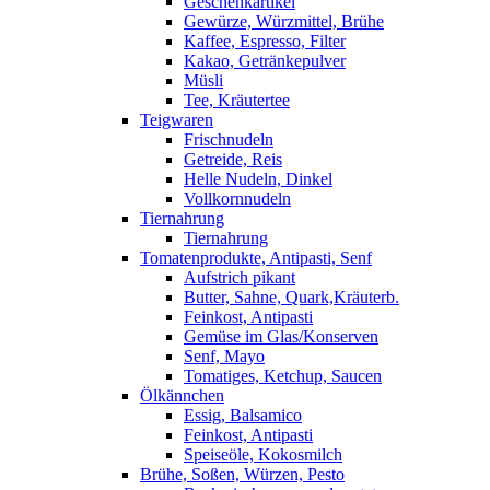
Geschenkartikel
Gewürze, Würzmittel, Brühe
Kaffee, Espresso, Filter
Kakao, Getränkepulver
Müsli
Tee, Kräutertee
Teigwaren
Frischnudeln
Getreide, Reis
Helle Nudeln, Dinkel
Vollkornnudeln
Tiernahrung
Tiernahrung
Tomatenprodukte, Antipasti, Senf
Aufstrich pikant
Butter, Sahne, Quark,Kräuterb.
Feinkost, Antipasti
Gemüse im Glas/Konserven
Senf, Mayo
Tomatiges, Ketchup, Saucen
Ölkännchen
Essig, Balsamico
Feinkost, Antipasti
Speiseöle, Kokosmilch
Brühe, Soßen, Würzen, Pesto