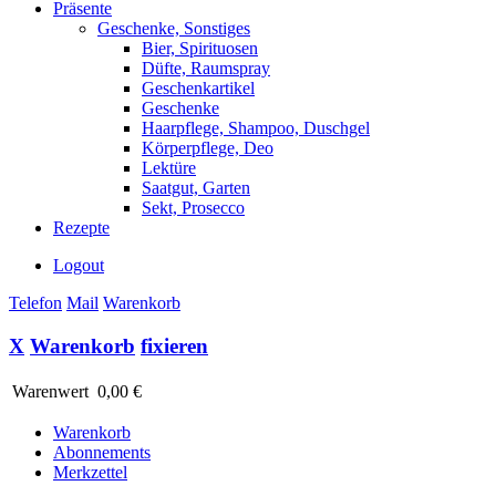
Präsente
Geschenke, Sonstiges
Bier, Spirituosen
Düfte, Raumspray
Geschenkartikel
Geschenke
Haarpflege, Shampoo, Duschgel
Körperpflege, Deo
Lektüre
Saatgut, Garten
Sekt, Prosecco
Rezepte
Logout
Telefon
Mail
Warenkorb
X
Warenkorb
fixieren
Warenwert
0,00 €
Warenkorb
Abonnements
Merkzettel