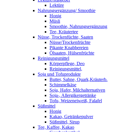
Lektüre
Nahrungsergänzung/ Smoothie
Honig
Müsli
Smoothie, Nahrungsergänzung
Tee, Kräutertee
Nüsse, Trockenfüchte, Saaten
Nüsse/Trockenfrüchte
Pikante Knabbereien
Ölsaaten, Hülsenfrüchte
Reinigungsmittel
Körperpflege, Deo
Reinigungsmittel,
Soja und Tofuprodukte
Butter, Sahne, Quark,Kräuterb.
Schimmelkäse
Soja, Hafer, Milchalternativen
Soja-, Allergikergetränke
Tofu, Weizeneiweiß, Falafel
Süßmittel
Honig
Kakao, Getränkepulver
Süßmittel, Sirup
Tee, Kaffee, Kakao