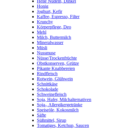
Helle Nudeln, Dinkel
Honig
Joghurt, Kefir
Kaffee, Espresso, Filter
Krunchy
Körperpflege, Deo
Mehl
Milch, Buttermilch
Mineralwasser
Müsli
Nussmuse
Nüsse/Trockenfrüchte
Obstkonserven, Grütze
Pikante Knabbereien
Rindfleisch
Rotwein, Glühwein
Schnittkäse
Schokolade
Schweinefleisch
Soja, Hafer, Milchalternativen
Soja-, Allergikergetränke
Speiseöle, Kokosmilch
Säfte
Süßmittel, Sirup
Tomatiges, Ketchup, Saucen