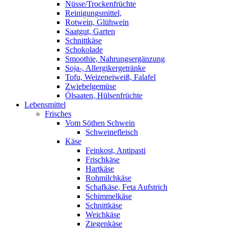
Nüsse/Trockenfrüchte
Reinigungsmittel,
Rotwein, Glühwein
Saatgut, Garten
Schnittkäse
Schokolade
Smoothie, Nahrungsergänzung
Soja-, Allergikergetränke
Tofu, Weizeneiweiß, Falafel
Zwiebelgemüse
Ölsaaten, Hülsenfrüchte
Lebensmittel
Frisches
Vom Söthen Schwein
Schweinefleisch
Käse
Feinkost, Antipasti
Frischkäse
Hartkäse
Rohmilchkäse
Schafkäse, Feta Aufstrich
Schimmelkäse
Schnittkäse
Weichkäse
Ziegenkäse