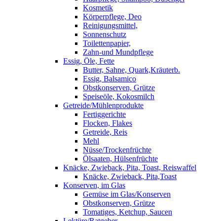
Kosmetik
Körperpflege, Deo
Reinigungsmittel,
Sonnenschutz
Toilettenpapier,
Zahn-und Mundpflege
Essig, Öle, Fette
Butter, Sahne, Quark,Kräuterb.
Essig, Balsamico
Obstkonserven, Grütze
Speiseöle, Kokosmilch
Getreide/Mühlenprodukte
Fertiggerichte
Flocken, Flakes
Getreide, Reis
Mehl
Nüsse/Trockenfrüchte
Ölsaaten, Hülsenfrüchte
Knäcke, Zwieback, Pita, Toast, Reiswaffel
Knäcke, Zwieback, Pita,Toast
Konserven, im Glas
Gemüse im Glas/Konserven
Obstkonserven, Grütze
Tomatiges, Ketchup, Saucen
Lektüre/Ratgeber