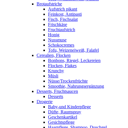
Brotaufstriche
Aufstrich pikant
Feinkost, Antipasti
Fisch, Fischsalat
Frischkäse
Fruchtaufstrich
Honig
Nussmuse
Schokocremes
Tofu, Weizeneiweiß, Falafel
Cerealien, Flocken
Bonbons, Riegel, Leckereien
Flocken, Flakes
Krunchy
Müsli
Nüsse/Trockenfrüchte
Smoothie, Nahrungsergänzung
Desserts, Fruchtsaucen
Desserts
Drogerie
Baby-und Kinderpflege
Düfte, Raumspray
Geschenkartikel
Gesichtspflege
Haarpflege, Shampoo, Duschgel