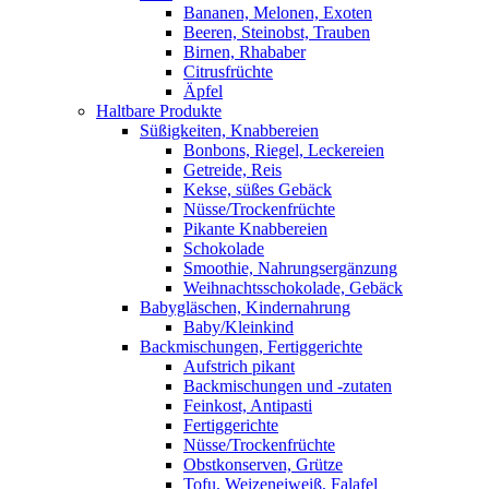
Bananen, Melonen, Exoten
Beeren, Steinobst, Trauben
Birnen, Rhababer
Citrusfrüchte
Äpfel
Haltbare Produkte
Süßigkeiten, Knabbereien
Bonbons, Riegel, Leckereien
Getreide, Reis
Kekse, süßes Gebäck
Nüsse/Trockenfrüchte
Pikante Knabbereien
Schokolade
Smoothie, Nahrungsergänzung
Weihnachtsschokolade, Gebäck
Babygläschen, Kindernahrung
Baby/Kleinkind
Backmischungen, Fertiggerichte
Aufstrich pikant
Backmischungen und -zutaten
Feinkost, Antipasti
Fertiggerichte
Nüsse/Trockenfrüchte
Obstkonserven, Grütze
Tofu, Weizeneiweiß, Falafel