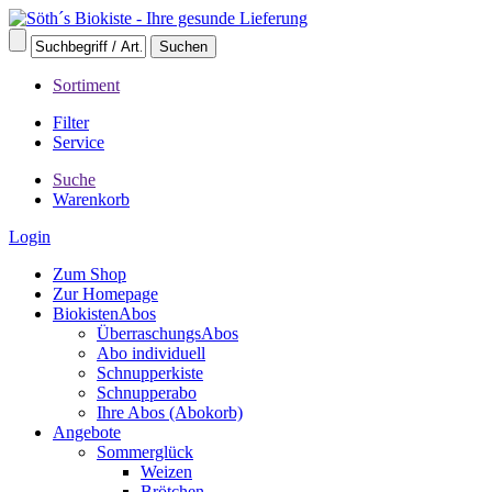
Sortiment
Filter
Service
Suche
Warenkorb
Login
Zum Shop
Zur Homepage
BiokistenAbos
ÜberraschungsAbos
Abo individuell
Schnupperkiste
Schnupperabo
Ihre Abos (Abokorb)
Angebote
Sommerglück
Weizen
Brötchen