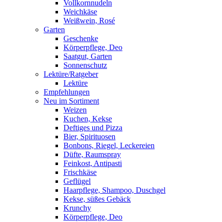
Vollkornnudeln
Weichkäse
Weißwein, Rosé
Garten
Geschenke
Körperpflege, Deo
Saatgut, Garten
Sonnenschutz
Lektüre/Ratgeber
Lektüre
Empfehlungen
Neu im Sortiment
Weizen
Kuchen, Kekse
Deftiges und Pizza
Bier, Spirituosen
Bonbons, Riegel, Leckereien
Düfte, Raumspray
Feinkost, Antipasti
Frischkäse
Geflügel
Haarpflege, Shampoo, Duschgel
Kekse, süßes Gebäck
Krunchy
Körperpflege, Deo