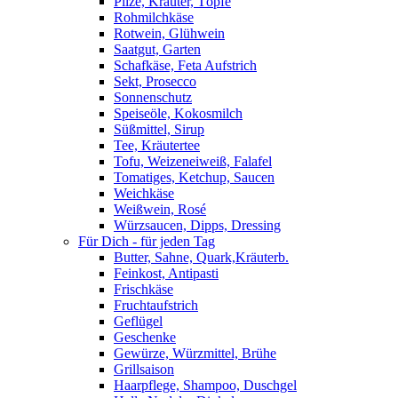
Pilze, Kräuter, Töpfe
Rohmilchkäse
Rotwein, Glühwein
Saatgut, Garten
Schafkäse, Feta Aufstrich
Sekt, Prosecco
Sonnenschutz
Speiseöle, Kokosmilch
Süßmittel, Sirup
Tee, Kräutertee
Tofu, Weizeneiweiß, Falafel
Tomatiges, Ketchup, Saucen
Weichkäse
Weißwein, Rosé
Würzsaucen, Dipps, Dressing
Für Dich - für jeden Tag
Butter, Sahne, Quark,Kräuterb.
Feinkost, Antipasti
Frischkäse
Fruchtaufstrich
Geflügel
Geschenke
Gewürze, Würzmittel, Brühe
Grillsaison
Haarpflege, Shampoo, Duschgel