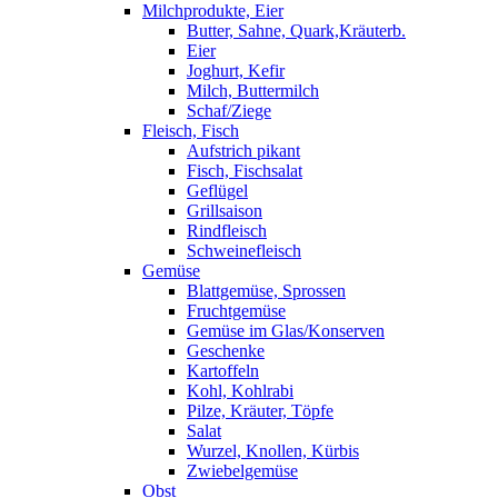
Milchprodukte, Eier
Butter, Sahne, Quark,Kräuterb.
Eier
Joghurt, Kefir
Milch, Buttermilch
Schaf/Ziege
Fleisch, Fisch
Aufstrich pikant
Fisch, Fischsalat
Geflügel
Grillsaison
Rindfleisch
Schweinefleisch
Gemüse
Blattgemüse, Sprossen
Fruchtgemüse
Gemüse im Glas/Konserven
Geschenke
Kartoffeln
Kohl, Kohlrabi
Pilze, Kräuter, Töpfe
Salat
Wurzel, Knollen, Kürbis
Zwiebelgemüse
Obst