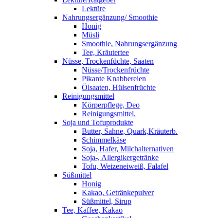
Lektüre
Nahrungsergänzung/ Smoothie
Honig
Müsli
Smoothie, Nahrungsergänzung
Tee, Kräutertee
Nüsse, Trockenfüchte, Saaten
Nüsse/Trockenfrüchte
Pikante Knabbereien
Ölsaaten, Hülsenfrüchte
Reinigungsmittel
Körperpflege, Deo
Reinigungsmittel,
Soja und Tofuprodukte
Butter, Sahne, Quark,Kräuterb.
Schimmelkäse
Soja, Hafer, Milchalternativen
Soja-, Allergikergetränke
Tofu, Weizeneiweiß, Falafel
Süßmittel
Honig
Kakao, Getränkepulver
Süßmittel, Sirup
Tee, Kaffee, Kakao