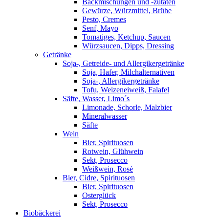
Backmischungen und -zutaten
Gewürze, Würzmittel, Brühe
Pesto, Cremes
Senf, Mayo
Tomatiges, Ketchup, Saucen
Würzsaucen, Dipps, Dressing
Getränke
Soja-, Getreide- und Allergikergetränke
Soja, Hafer, Milchalternativen
Soja-, Allergikergetränke
Tofu, Weizeneiweiß, Falafel
Säfte, Wasser, Limo´s
Limonade, Schorle, Malzbier
Mineralwasser
Säfte
Wein
Bier, Spirituosen
Rotwein, Glühwein
Sekt, Prosecco
Weißwein, Rosé
Bier, Cidre, Spirituosen
Bier, Spirituosen
Osterglück
Sekt, Prosecco
Biobäckerei