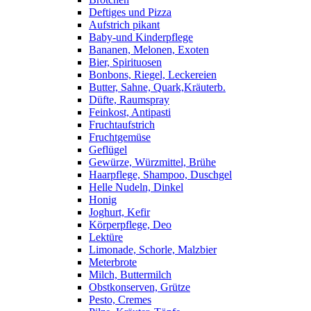
Deftiges und Pizza
Aufstrich pikant
Baby-und Kinderpflege
Bananen, Melonen, Exoten
Bier, Spirituosen
Bonbons, Riegel, Leckereien
Butter, Sahne, Quark,Kräuterb.
Düfte, Raumspray
Feinkost, Antipasti
Fruchtaufstrich
Fruchtgemüse
Geflügel
Gewürze, Würzmittel, Brühe
Haarpflege, Shampoo, Duschgel
Helle Nudeln, Dinkel
Honig
Joghurt, Kefir
Körperpflege, Deo
Lektüre
Limonade, Schorle, Malzbier
Meterbrote
Milch, Buttermilch
Obstkonserven, Grütze
Pesto, Cremes