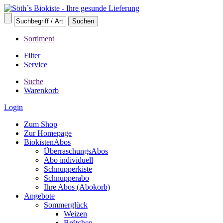
Sortiment
Filter
Service
Suche
Warenkorb
Login
Zum Shop
Zur Homepage
BiokistenAbos
ÜberraschungsAbos
Abo individuell
Schnupperkiste
Schnupperabo
Ihre Abos (Abokorb)
Angebote
Sommerglück
Weizen
Brötchen