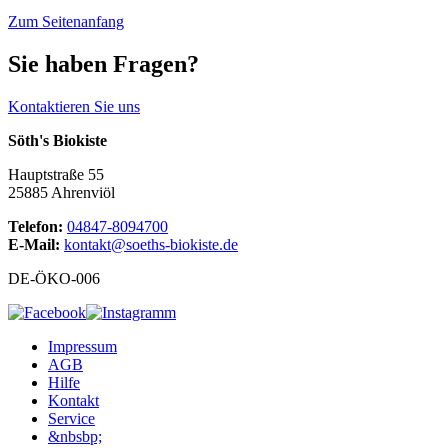
Zum Seitenanfang
Sie haben Fragen?
Kontaktieren Sie uns
Söth's Biokiste
Hauptstraße 55
25885 Ahrenviöl
Telefon:
04847-8094700
E-Mail:
kontakt@soeths-biokiste.de
DE-ÖKO-006
Impressum
AGB
Hilfe
Kontakt
Service
&nbsbp;