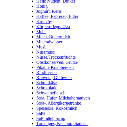
Helle Nudeln, Dinkel
Honig
Joghurt, Kefir
Kaffee, Espresso, Filter
Krunchy
Körperpflege, Deo
Mehl
Milch, Buttermilch
Mineralwasser
Müsli
Nussmuse
Nüsse/Trockenfrüchte
Obstkonserven, Grütze
Pikante Knabbereien
Rindfleisch
Rotwein, Glühwein
Schnittkäse
Schokolade
Schweinefleisch
Soja, Hafer, Milchalternativen
Soja-, Allergikergetränke
Speiseöle, Kokosmilch
Säfte
Süßmittel, Sirup
Tomatiges, Ketchup, Saucen