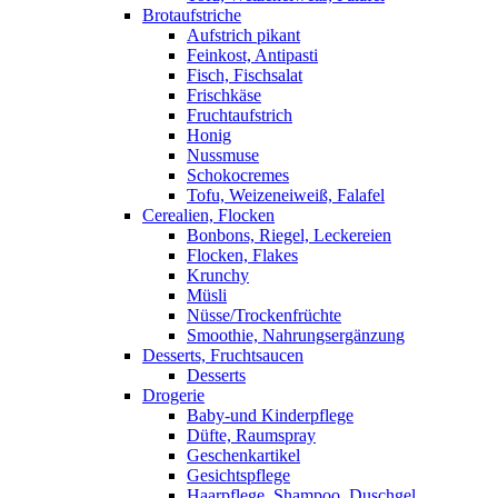
Brotaufstriche
Aufstrich pikant
Feinkost, Antipasti
Fisch, Fischsalat
Frischkäse
Fruchtaufstrich
Honig
Nussmuse
Schokocremes
Tofu, Weizeneiweiß, Falafel
Cerealien, Flocken
Bonbons, Riegel, Leckereien
Flocken, Flakes
Krunchy
Müsli
Nüsse/Trockenfrüchte
Smoothie, Nahrungsergänzung
Desserts, Fruchtsaucen
Desserts
Drogerie
Baby-und Kinderpflege
Düfte, Raumspray
Geschenkartikel
Gesichtspflege
Haarpflege, Shampoo, Duschgel