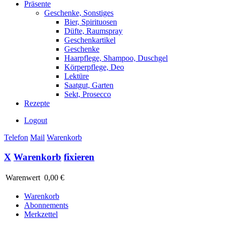
Präsente
Geschenke, Sonstiges
Bier, Spirituosen
Düfte, Raumspray
Geschenkartikel
Geschenke
Haarpflege, Shampoo, Duschgel
Körperpflege, Deo
Lektüre
Saatgut, Garten
Sekt, Prosecco
Rezepte
Logout
Telefon
Mail
Warenkorb
X
Warenkorb
fixieren
Warenwert
0,00 €
Warenkorb
Abonnements
Merkzettel