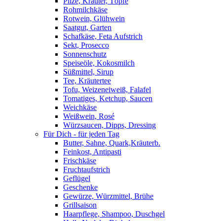
Pilze, Kräuter, Töpfe
Rohmilchkäse
Rotwein, Glühwein
Saatgut, Garten
Schafkäse, Feta Aufstrich
Sekt, Prosecco
Sonnenschutz
Speiseöle, Kokosmilch
Süßmittel, Sirup
Tee, Kräutertee
Tofu, Weizeneiweiß, Falafel
Tomatiges, Ketchup, Saucen
Weichkäse
Weißwein, Rosé
Würzsaucen, Dipps, Dressing
Für Dich - für jeden Tag
Butter, Sahne, Quark,Kräuterb.
Feinkost, Antipasti
Frischkäse
Fruchtaufstrich
Geflügel
Geschenke
Gewürze, Würzmittel, Brühe
Grillsaison
Haarpflege, Shampoo, Duschgel