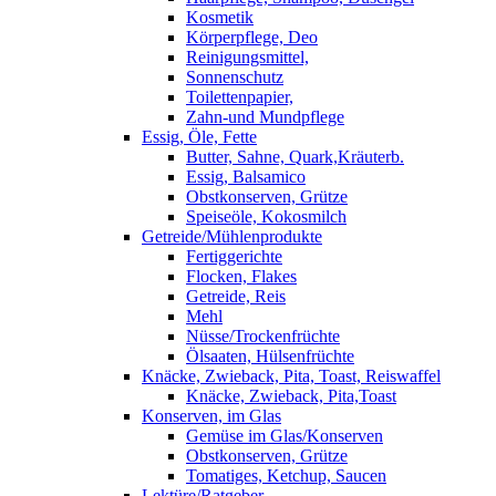
Kosmetik
Körperpflege, Deo
Reinigungsmittel,
Sonnenschutz
Toilettenpapier,
Zahn-und Mundpflege
Essig, Öle, Fette
Butter, Sahne, Quark,Kräuterb.
Essig, Balsamico
Obstkonserven, Grütze
Speiseöle, Kokosmilch
Getreide/Mühlenprodukte
Fertiggerichte
Flocken, Flakes
Getreide, Reis
Mehl
Nüsse/Trockenfrüchte
Ölsaaten, Hülsenfrüchte
Knäcke, Zwieback, Pita, Toast, Reiswaffel
Knäcke, Zwieback, Pita,Toast
Konserven, im Glas
Gemüse im Glas/Konserven
Obstkonserven, Grütze
Tomatiges, Ketchup, Saucen
Lektüre/Ratgeber