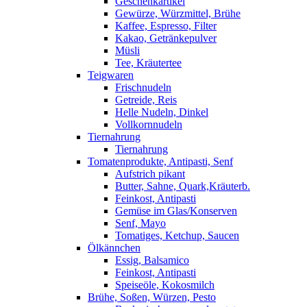
Geschenkartikel
Gewürze, Würzmittel, Brühe
Kaffee, Espresso, Filter
Kakao, Getränkepulver
Müsli
Tee, Kräutertee
Teigwaren
Frischnudeln
Getreide, Reis
Helle Nudeln, Dinkel
Vollkornnudeln
Tiernahrung
Tiernahrung
Tomatenprodukte, Antipasti, Senf
Aufstrich pikant
Butter, Sahne, Quark,Kräuterb.
Feinkost, Antipasti
Gemüse im Glas/Konserven
Senf, Mayo
Tomatiges, Ketchup, Saucen
Ölkännchen
Essig, Balsamico
Feinkost, Antipasti
Speiseöle, Kokosmilch
Brühe, Soßen, Würzen, Pesto