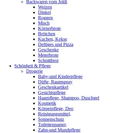
Backwaren vom Joldi
Weizen
Dinkel
Roggen
Misch
Körnerbrote
Brötchen
Kuchen, Kekse
Deftiges und Pizza
Geschenke
Meterbrote
Schnittbrot
Schönheit & Pflege
Drogerie
Baby-und Kinderpflege
Düfte, Raumspray
Geschenkartikel
Gesichtspflege
Haarpflege, Shampoo, Duschgel
Kosmetik
Körperpflege, Deo
Reinigungsmittel,
Sonnenschutz
Toilettenpapier,
Zahn-und Mundpflege