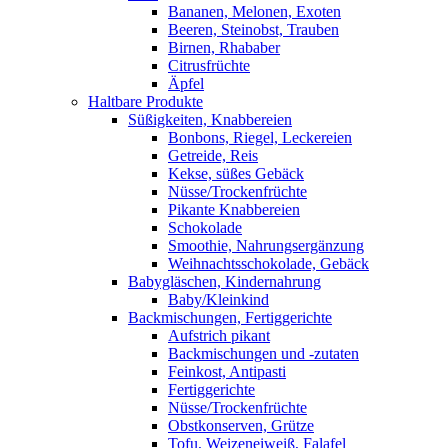
Bananen, Melonen, Exoten
Beeren, Steinobst, Trauben
Birnen, Rhababer
Citrusfrüchte
Äpfel
Haltbare Produkte
Süßigkeiten, Knabbereien
Bonbons, Riegel, Leckereien
Getreide, Reis
Kekse, süßes Gebäck
Nüsse/Trockenfrüchte
Pikante Knabbereien
Schokolade
Smoothie, Nahrungsergänzung
Weihnachtsschokolade, Gebäck
Babygläschen, Kindernahrung
Baby/Kleinkind
Backmischungen, Fertiggerichte
Aufstrich pikant
Backmischungen und -zutaten
Feinkost, Antipasti
Fertiggerichte
Nüsse/Trockenfrüchte
Obstkonserven, Grütze
Tofu, Weizeneiweiß, Falafel