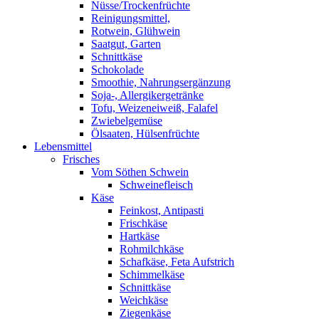
Nüsse/Trockenfrüchte
Reinigungsmittel,
Rotwein, Glühwein
Saatgut, Garten
Schnittkäse
Schokolade
Smoothie, Nahrungsergänzung
Soja-, Allergikergetränke
Tofu, Weizeneiweiß, Falafel
Zwiebelgemüse
Ölsaaten, Hülsenfrüchte
Lebensmittel
Frisches
Vom Söthen Schwein
Schweinefleisch
Käse
Feinkost, Antipasti
Frischkäse
Hartkäse
Rohmilchkäse
Schafkäse, Feta Aufstrich
Schimmelkäse
Schnittkäse
Weichkäse
Ziegenkäse