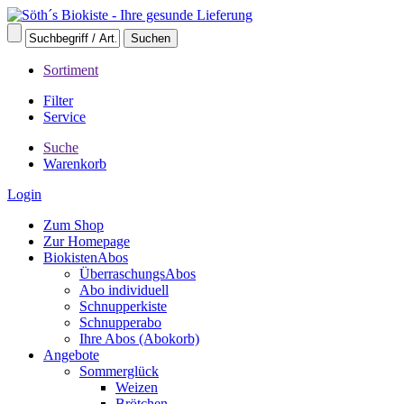
Sortiment
Filter
Service
Suche
Warenkorb
Login
Zum Shop
Zur Homepage
BiokistenAbos
ÜberraschungsAbos
Abo individuell
Schnupperkiste
Schnupperabo
Ihre Abos (Abokorb)
Angebote
Sommerglück
Weizen
Brötchen