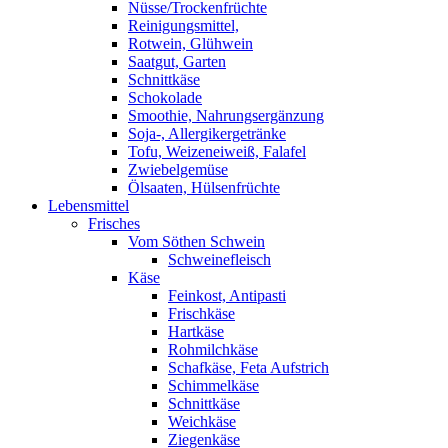
Nüsse/Trockenfrüchte
Reinigungsmittel,
Rotwein, Glühwein
Saatgut, Garten
Schnittkäse
Schokolade
Smoothie, Nahrungsergänzung
Soja-, Allergikergetränke
Tofu, Weizeneiweiß, Falafel
Zwiebelgemüse
Ölsaaten, Hülsenfrüchte
Lebensmittel
Frisches
Vom Söthen Schwein
Schweinefleisch
Käse
Feinkost, Antipasti
Frischkäse
Hartkäse
Rohmilchkäse
Schafkäse, Feta Aufstrich
Schimmelkäse
Schnittkäse
Weichkäse
Ziegenkäse