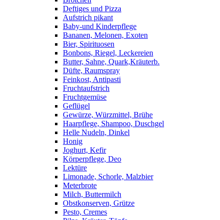
Deftiges und Pizza
Aufstrich pikant
Baby-und Kinderpflege
Bananen, Melonen, Exoten
Bier, Spirituosen
Bonbons, Riegel, Leckereien
Butter, Sahne, Quark,Kräuterb.
Düfte, Raumspray
Feinkost, Antipasti
Fruchtaufstrich
Fruchtgemüse
Geflügel
Gewürze, Würzmittel, Brühe
Haarpflege, Shampoo, Duschgel
Helle Nudeln, Dinkel
Honig
Joghurt, Kefir
Körperpflege, Deo
Lektüre
Limonade, Schorle, Malzbier
Meterbrote
Milch, Buttermilch
Obstkonserven, Grütze
Pesto, Cremes