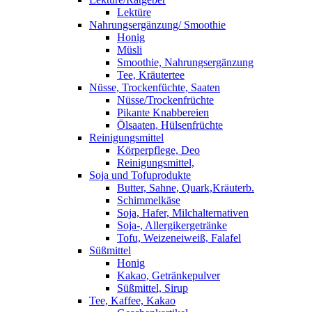
Lektüre
Nahrungsergänzung/ Smoothie
Honig
Müsli
Smoothie, Nahrungsergänzung
Tee, Kräutertee
Nüsse, Trockenfüchte, Saaten
Nüsse/Trockenfrüchte
Pikante Knabbereien
Ölsaaten, Hülsenfrüchte
Reinigungsmittel
Körperpflege, Deo
Reinigungsmittel,
Soja und Tofuprodukte
Butter, Sahne, Quark,Kräuterb.
Schimmelkäse
Soja, Hafer, Milchalternativen
Soja-, Allergikergetränke
Tofu, Weizeneiweiß, Falafel
Süßmittel
Honig
Kakao, Getränkepulver
Süßmittel, Sirup
Tee, Kaffee, Kakao