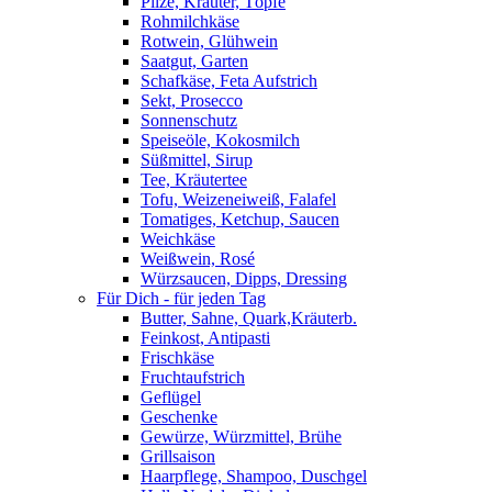
Pilze, Kräuter, Töpfe
Rohmilchkäse
Rotwein, Glühwein
Saatgut, Garten
Schafkäse, Feta Aufstrich
Sekt, Prosecco
Sonnenschutz
Speiseöle, Kokosmilch
Süßmittel, Sirup
Tee, Kräutertee
Tofu, Weizeneiweiß, Falafel
Tomatiges, Ketchup, Saucen
Weichkäse
Weißwein, Rosé
Würzsaucen, Dipps, Dressing
Für Dich - für jeden Tag
Butter, Sahne, Quark,Kräuterb.
Feinkost, Antipasti
Frischkäse
Fruchtaufstrich
Geflügel
Geschenke
Gewürze, Würzmittel, Brühe
Grillsaison
Haarpflege, Shampoo, Duschgel