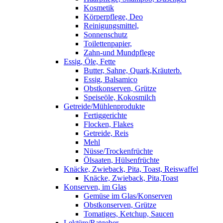
Kosmetik
Körperpflege, Deo
Reinigungsmittel,
Sonnenschutz
Toilettenpapier,
Zahn-und Mundpflege
Essig, Öle, Fette
Butter, Sahne, Quark,Kräuterb.
Essig, Balsamico
Obstkonserven, Grütze
Speiseöle, Kokosmilch
Getreide/Mühlenprodukte
Fertiggerichte
Flocken, Flakes
Getreide, Reis
Mehl
Nüsse/Trockenfrüchte
Ölsaaten, Hülsenfrüchte
Knäcke, Zwieback, Pita, Toast, Reiswaffel
Knäcke, Zwieback, Pita,Toast
Konserven, im Glas
Gemüse im Glas/Konserven
Obstkonserven, Grütze
Tomatiges, Ketchup, Saucen
Lektüre/Ratgeber