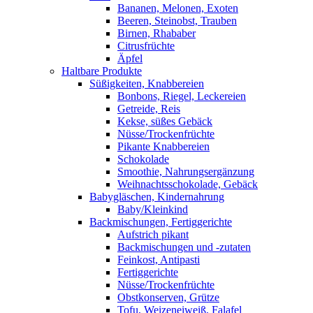
Bananen, Melonen, Exoten
Beeren, Steinobst, Trauben
Birnen, Rhababer
Citrusfrüchte
Äpfel
Haltbare Produkte
Süßigkeiten, Knabbereien
Bonbons, Riegel, Leckereien
Getreide, Reis
Kekse, süßes Gebäck
Nüsse/Trockenfrüchte
Pikante Knabbereien
Schokolade
Smoothie, Nahrungsergänzung
Weihnachtsschokolade, Gebäck
Babygläschen, Kindernahrung
Baby/Kleinkind
Backmischungen, Fertiggerichte
Aufstrich pikant
Backmischungen und -zutaten
Feinkost, Antipasti
Fertiggerichte
Nüsse/Trockenfrüchte
Obstkonserven, Grütze
Tofu, Weizeneiweiß, Falafel