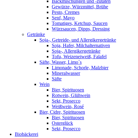
Backmischungen und -zutaten
Gewürze, Würzmittel, Brühe
Pesto, Cremes
Senf, Mayo
Tomatiges, Ketchup, Saucen
Würzsaucen, Dipps, Dressing
Getränke
Soja-, Getreide- und Allergikergetränke
Soja, Hafer, Milchalternativen
Soja-, Allergikergetränke
Tofu, Weizeneiweiß, Falafel
Säfte, Wasser, Limo´s
Limonade, Schorle, Malzbier
Mineralwasser
Säfte
Wein
Bier, Spirituosen
Rotwein, Glühwein
Sekt, Prosecco
Weißwein, Rosé
Bier, Cidre, Spirituosen
Bier, Spirituosen
Osterglück
Sekt, Prosecco
Biobäckerei