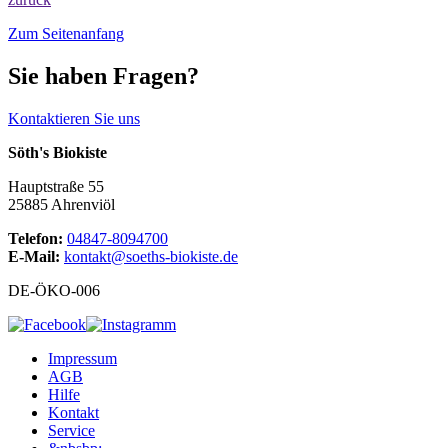
Zum Seitenanfang
Sie haben Fragen?
Kontaktieren Sie uns
Söth's Biokiste
Hauptstraße 55
25885 Ahrenviöl
Telefon:
04847-8094700
E-Mail:
kontakt@soeths-biokiste.de
DE-ÖKO-006
Impressum
AGB
Hilfe
Kontakt
Service