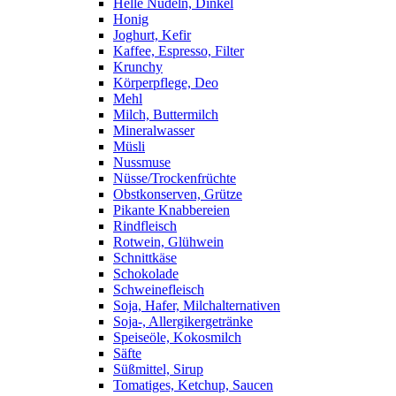
Helle Nudeln, Dinkel
Honig
Joghurt, Kefir
Kaffee, Espresso, Filter
Krunchy
Körperpflege, Deo
Mehl
Milch, Buttermilch
Mineralwasser
Müsli
Nussmuse
Nüsse/Trockenfrüchte
Obstkonserven, Grütze
Pikante Knabbereien
Rindfleisch
Rotwein, Glühwein
Schnittkäse
Schokolade
Schweinefleisch
Soja, Hafer, Milchalternativen
Soja-, Allergikergetränke
Speiseöle, Kokosmilch
Säfte
Süßmittel, Sirup
Tomatiges, Ketchup, Saucen