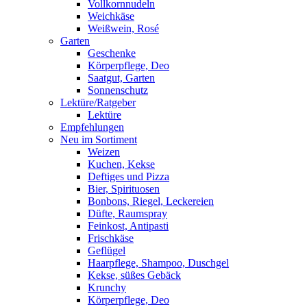
Vollkornnudeln
Weichkäse
Weißwein, Rosé
Garten
Geschenke
Körperpflege, Deo
Saatgut, Garten
Sonnenschutz
Lektüre/Ratgeber
Lektüre
Empfehlungen
Neu im Sortiment
Weizen
Kuchen, Kekse
Deftiges und Pizza
Bier, Spirituosen
Bonbons, Riegel, Leckereien
Düfte, Raumspray
Feinkost, Antipasti
Frischkäse
Geflügel
Haarpflege, Shampoo, Duschgel
Kekse, süßes Gebäck
Krunchy
Körperpflege, Deo