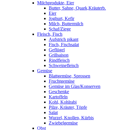
Milchprodukte, Eier
Butter, Sahne, Quark,Kräuterb.
Eier
Joghurt, Kefir
Milch, Buttermilch
Schaf/Ziege
Fleisch, Fisch
Aufstrich pikant
Fisch, Fischsalat
Geflügel
Grillsaison
Rindfleisch
Schweinefleisch
Gemüse
Blattgemüse, Sprossen
Fruchtgemüse
Gemüse im Glas/Konserven
Geschenke
Kartoffeln
Kohl, Kohlrabi
Pilze, Kräuter, Töpfe
Salat
Wurzel, Knollen, Kürbis
Zwiebelgemüse
Obst