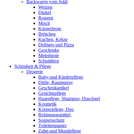
Backwaren vom Joldi
Weizen
Dinkel
Roggen
Misch
Körnerbrote
Brötchen
Kuchen, Kekse
Deftiges und Pizza
Geschenke
Meterbrote
Schnittbrot
Schönheit & Pflege
Drogerie
Baby-und Kinderpflege
Düfte, Raumspray
Geschenkartikel
Gesichtspflege
Haarpflege, Shampoo, Duschgel
Kosmetik
Körperpflege, Deo
Reinigungsmittel,
Sonnenschutz
Toilettenpapier,
Zahn-und Mundpflege