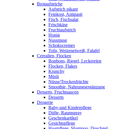
Brotaufstriche
Aufstrich pikant
Feinkost, Antipasti
Fisch, Fischsalat
Frischkäse
Fruchtaufstrich
Honig
Nussmuse
Schokocremes
Tofu, Weizeneiweiß, Falafel
Cerealien, Flocken
Bonbons, Riegel, Leckereien
Flocken, Flakes
Krunchy
Müsli
Nüsse/Trockenfrüchte
Smoothie, Nahrungsergänzung
Desserts, Fruchtsaucen
Desserts
Drogerie
Baby-und Kinderpflege
Düfte, Raumspray
Geschenkartikel
Gesichtspflege
Haarpflege, Shampoo, Duschgel