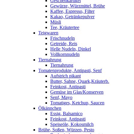
Geschenkartikel
Gewürze, Würzmittel, Brühe
Kaffee, Espresso, Filter
Kakao, Getränkepulver
Müsli
Tee, Kräutertee
Teigwaren
Frischnudeln
Getreide, Reis
Helle Nudeln, Dinkel
Vollkornnudeln
Tiernahrung
Tiernahrung
Tomatenprodukte, Antipasti, Senf
Aufstrich pikant
Butter, Sahne, Quark,Kräuterb.
Feinkost, Antipasti
Gemüse im Glas/Konserven
Senf, Mayo
Tomatiges, Ketchup, Saucen
Ölkännchen
Essig, Balsamico
Feinkost, Antipasti
Speiseöle, Kokosmilch
Brühe, Soßen, Würzen, Pesto