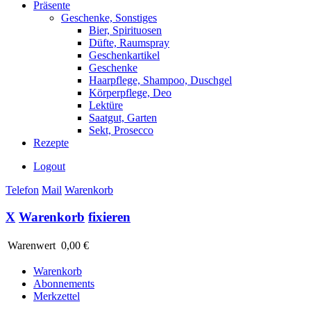
Präsente
Geschenke, Sonstiges
Bier, Spirituosen
Düfte, Raumspray
Geschenkartikel
Geschenke
Haarpflege, Shampoo, Duschgel
Körperpflege, Deo
Lektüre
Saatgut, Garten
Sekt, Prosecco
Rezepte
Logout
Telefon
Mail
Warenkorb
X
Warenkorb
fixieren
Warenwert
0,00 €
Warenkorb
Abonnements
Merkzettel