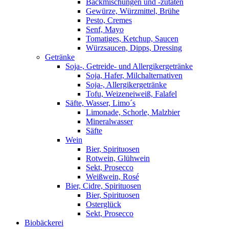
Backmischungen und -zutaten
Gewürze, Würzmittel, Brühe
Pesto, Cremes
Senf, Mayo
Tomatiges, Ketchup, Saucen
Würzsaucen, Dipps, Dressing
Getränke
Soja-, Getreide- und Allergikergetränke
Soja, Hafer, Milchalternativen
Soja-, Allergikergetränke
Tofu, Weizeneiweiß, Falafel
Säfte, Wasser, Limo´s
Limonade, Schorle, Malzbier
Mineralwasser
Säfte
Wein
Bier, Spirituosen
Rotwein, Glühwein
Sekt, Prosecco
Weißwein, Rosé
Bier, Cidre, Spirituosen
Bier, Spirituosen
Osterglück
Sekt, Prosecco
Biobäckerei