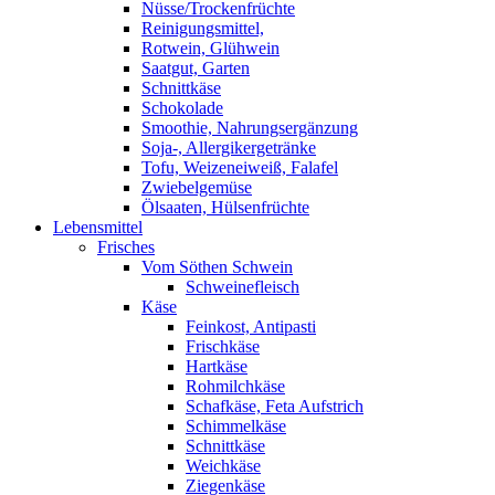
Nüsse/Trockenfrüchte
Reinigungsmittel,
Rotwein, Glühwein
Saatgut, Garten
Schnittkäse
Schokolade
Smoothie, Nahrungsergänzung
Soja-, Allergikergetränke
Tofu, Weizeneiweiß, Falafel
Zwiebelgemüse
Ölsaaten, Hülsenfrüchte
Lebensmittel
Frisches
Vom Söthen Schwein
Schweinefleisch
Käse
Feinkost, Antipasti
Frischkäse
Hartkäse
Rohmilchkäse
Schafkäse, Feta Aufstrich
Schimmelkäse
Schnittkäse
Weichkäse
Ziegenkäse