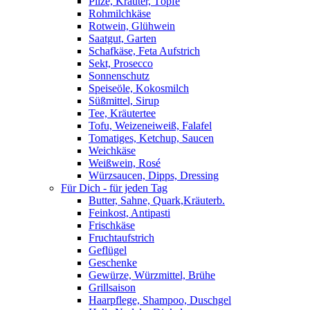
Pilze, Kräuter, Töpfe
Rohmilchkäse
Rotwein, Glühwein
Saatgut, Garten
Schafkäse, Feta Aufstrich
Sekt, Prosecco
Sonnenschutz
Speiseöle, Kokosmilch
Süßmittel, Sirup
Tee, Kräutertee
Tofu, Weizeneiweiß, Falafel
Tomatiges, Ketchup, Saucen
Weichkäse
Weißwein, Rosé
Würzsaucen, Dipps, Dressing
Für Dich - für jeden Tag
Butter, Sahne, Quark,Kräuterb.
Feinkost, Antipasti
Frischkäse
Fruchtaufstrich
Geflügel
Geschenke
Gewürze, Würzmittel, Brühe
Grillsaison
Haarpflege, Shampoo, Duschgel