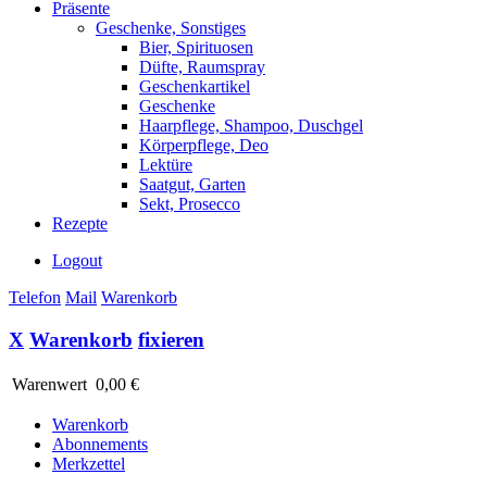
Präsente
Geschenke, Sonstiges
Bier, Spirituosen
Düfte, Raumspray
Geschenkartikel
Geschenke
Haarpflege, Shampoo, Duschgel
Körperpflege, Deo
Lektüre
Saatgut, Garten
Sekt, Prosecco
Rezepte
Logout
Telefon
Mail
Warenkorb
X
Warenkorb
fixieren
Warenwert
0,00 €
Warenkorb
Abonnements
Merkzettel