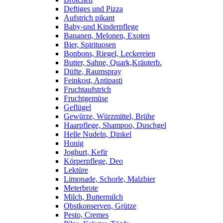
Deftiges und Pizza
Aufstrich pikant
Baby-und Kinderpflege
Bananen, Melonen, Exoten
Bier, Spirituosen
Bonbons, Riegel, Leckereien
Butter, Sahne, Quark,Kräuterb.
Düfte, Raumspray
Feinkost, Antipasti
Fruchtaufstrich
Fruchtgemüse
Geflügel
Gewürze, Würzmittel, Brühe
Haarpflege, Shampoo, Duschgel
Helle Nudeln, Dinkel
Honig
Joghurt, Kefir
Körperpflege, Deo
Lektüre
Limonade, Schorle, Malzbier
Meterbrote
Milch, Buttermilch
Obstkonserven, Grütze
Pesto, Cremes