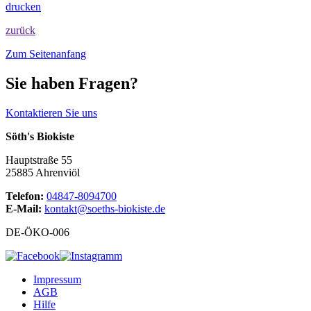
drucken
zurück
Zum Seitenanfang
Sie haben Fragen?
Kontaktieren Sie uns
Söth's Biokiste
Hauptstraße 55
25885 Ahrenviöl
Telefon:
04847-8094700
E-Mail:
kontakt@soeths-biokiste.de
DE-ÖKO-006
Impressum
AGB
Hilfe