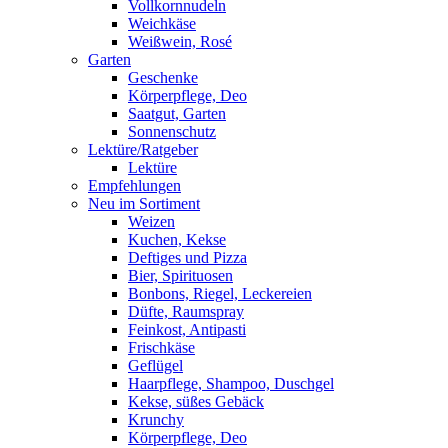
Vollkornnudeln
Weichkäse
Weißwein, Rosé
Garten
Geschenke
Körperpflege, Deo
Saatgut, Garten
Sonnenschutz
Lektüre/Ratgeber
Lektüre
Empfehlungen
Neu im Sortiment
Weizen
Kuchen, Kekse
Deftiges und Pizza
Bier, Spirituosen
Bonbons, Riegel, Leckereien
Düfte, Raumspray
Feinkost, Antipasti
Frischkäse
Geflügel
Haarpflege, Shampoo, Duschgel
Kekse, süßes Gebäck
Krunchy
Körperpflege, Deo