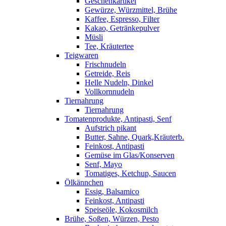
Geschenkartikel
Gewürze, Würzmittel, Brühe
Kaffee, Espresso, Filter
Kakao, Getränkepulver
Müsli
Tee, Kräutertee
Teigwaren
Frischnudeln
Getreide, Reis
Helle Nudeln, Dinkel
Vollkornnudeln
Tiernahrung
Tiernahrung
Tomatenprodukte, Antipasti, Senf
Aufstrich pikant
Butter, Sahne, Quark,Kräuterb.
Feinkost, Antipasti
Gemüse im Glas/Konserven
Senf, Mayo
Tomatiges, Ketchup, Saucen
Ölkännchen
Essig, Balsamico
Feinkost, Antipasti
Speiseöle, Kokosmilch
Brühe, Soßen, Würzen, Pesto