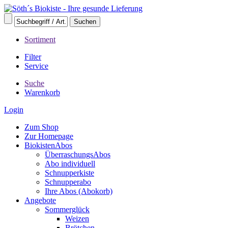
Sortiment
Filter
Service
Suche
Warenkorb
Login
Zum Shop
Zur Homepage
BiokistenAbos
ÜberraschungsAbos
Abo individuell
Schnupperkiste
Schnupperabo
Ihre Abos (Abokorb)
Angebote
Sommerglück
Weizen
Brötchen