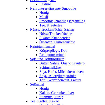
Lektüre
Nahrungsergänzung/ Smoothie
Honig
Müsli
Smoothie, Nahrungsergänzung
Tee, Kräutertee
Nüsse, Trockenfüchte, Saaten
Nüsse/Trockenfrüchte
Pikante Knabbereien
Ölsaaten, Hülsenfrüchte
Reinigungsmittel
Körperpflege, Deo
Reinigungsmittel,
Soja und Tofuprodukte
Butter, Sahne, Quark,Kräuterb.
Schimmelkäse
Soja, Hafer, Milchalternativen
Soja-, Allergikergetränke
Tofu, Weizeneiweiß, Falafel
Süßmittel
Honig
Kakao, Getränkepulver
Süßmittel, Sirup
Tee, Kaffee, Kakao