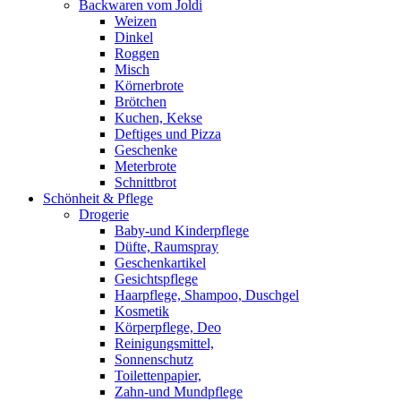
Backwaren vom Joldi
Weizen
Dinkel
Roggen
Misch
Körnerbrote
Brötchen
Kuchen, Kekse
Deftiges und Pizza
Geschenke
Meterbrote
Schnittbrot
Schönheit & Pflege
Drogerie
Baby-und Kinderpflege
Düfte, Raumspray
Geschenkartikel
Gesichtspflege
Haarpflege, Shampoo, Duschgel
Kosmetik
Körperpflege, Deo
Reinigungsmittel,
Sonnenschutz
Toilettenpapier,
Zahn-und Mundpflege