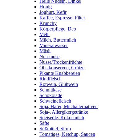
Helle Nudeln, Dinkel
Honig
Joghurt, Kefir
Kaffee, Espresso, Filter
Krunchy
Körperpflege, Deo
Mehl
Milch, Buttermilch
Mineralwasser
Müsli
Nussmuse
Nüsse/Trockenfrüchte
Obstkonserven, Grütze
Pikante Knabbereien
Rindfleisch
Rotwein, Glühwein
Schnittkäse
Schokolade
Schweinefleisch
Soja, Hafer, Milchalternativen
Soja-, Allergikergetränke
Speiseöle, Kokosmilch
Säfte
Süßmittel, Sirup
Tomatiges, Ketchup, Saucen