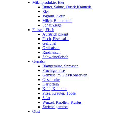
Milchprodukte, Eier
Butter, Sahne, Quark,Kräuterb.
Eier
Joghurt, Kefir
Milch, Buttermilch
Schaf/Ziege
Fleisch, Fisch
Aufstrich pikant
Fisch, Fischsalat
Geflügel
Grillsaison
Rindfleisch
Schweinefleisch
Gemüse
Blattgemüse, Sprossen
Fruchtgemüse
Gemüse im Glas/Konserven
Geschenke
Kartoffeln
Kohl, Kohlrabi
Pilze, Kräuter, Töpfe
Salat
Wurzel, Knollen, Kürbis
Zwiebelgemüse
Obst