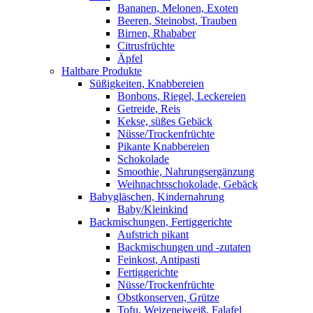
Bananen, Melonen, Exoten
Beeren, Steinobst, Trauben
Birnen, Rhababer
Citrusfrüchte
Äpfel
Haltbare Produkte
Süßigkeiten, Knabbereien
Bonbons, Riegel, Leckereien
Getreide, Reis
Kekse, süßes Gebäck
Nüsse/Trockenfrüchte
Pikante Knabbereien
Schokolade
Smoothie, Nahrungsergänzung
Weihnachtsschokolade, Gebäck
Babygläschen, Kindernahrung
Baby/Kleinkind
Backmischungen, Fertiggerichte
Aufstrich pikant
Backmischungen und -zutaten
Feinkost, Antipasti
Fertiggerichte
Nüsse/Trockenfrüchte
Obstkonserven, Grütze
Tofu, Weizeneiweiß, Falafel