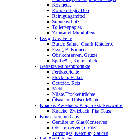
Kosmetik
Körperpflege, Deo
Reinigungsmittel,
Sonnenschutz
Toilettenpapier,
Zahn-und Mundpflege
Essig, Öle, Fette
Butter, Sahne, Quark,Kräuterb.
Essig, Balsamico
Obstkonserven, Grütze
Speiseöle, Kokosmilch
Getreide/Mühlenprodukte
Fertiggerichte
Flocken, Flakes
Getreide, Reis
Mehl
Nüsse/Trockenfrüchte
Ölsaaten, Hülsenfrüchte
Knäcke, Zwieback, Pita, Toast, Reiswaffel
Knäcke, Zwieback, Pita,Toast
Konserven, im Glas
Gemüse im Glas/Konserven
Obstkonserven, Grütze
Tomatiges, Ketchup, Saucen
Lektüre/Ratgeber