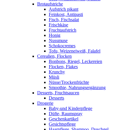
Brotaufstriche
Aufstrich pikant
Feinkost, Antipasti
Fisch, Fischsalat
Frischkäse
Fruchtaufstrich
Honig
Nussmuse
Schokocremes
Tofu, Weizeneiweiß, Falafel
Cerealien, Flocken
Bonbons, Riegel, Leckereien
Flocken, Flakes
Krunchy
Müsli
Nüsse/Trockenfrüchte
Smoothie, Nahrungsergänzung
Desserts, Fruchtsaucen
Desserts
Drogerie
Baby-und Kinderpflege
Düfte, Raumspray
Geschenkartikel
Gesichtspflege
Haarpflege, Shampoo, Duschgel