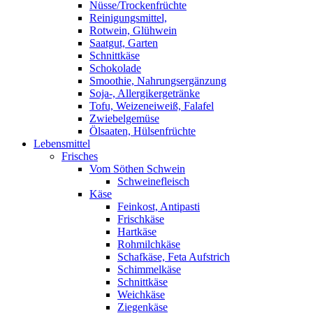
Nüsse/Trockenfrüchte
Reinigungsmittel,
Rotwein, Glühwein
Saatgut, Garten
Schnittkäse
Schokolade
Smoothie, Nahrungsergänzung
Soja-, Allergikergetränke
Tofu, Weizeneiweiß, Falafel
Zwiebelgemüse
Ölsaaten, Hülsenfrüchte
Lebensmittel
Frisches
Vom Söthen Schwein
Schweinefleisch
Käse
Feinkost, Antipasti
Frischkäse
Hartkäse
Rohmilchkäse
Schafkäse, Feta Aufstrich
Schimmelkäse
Schnittkäse
Weichkäse
Ziegenkäse