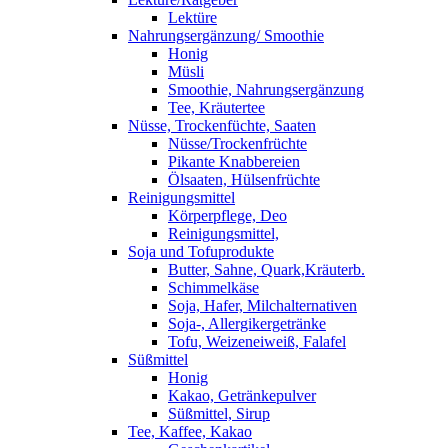
Lektüre
Nahrungsergänzung/ Smoothie
Honig
Müsli
Smoothie, Nahrungsergänzung
Tee, Kräutertee
Nüsse, Trockenfüchte, Saaten
Nüsse/Trockenfrüchte
Pikante Knabbereien
Ölsaaten, Hülsenfrüchte
Reinigungsmittel
Körperpflege, Deo
Reinigungsmittel,
Soja und Tofuprodukte
Butter, Sahne, Quark,Kräuterb.
Schimmelkäse
Soja, Hafer, Milchalternativen
Soja-, Allergikergetränke
Tofu, Weizeneiweiß, Falafel
Süßmittel
Honig
Kakao, Getränkepulver
Süßmittel, Sirup
Tee, Kaffee, Kakao