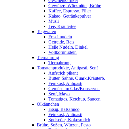
Geschenkartikel
Gewürze, Würzmittel, Brühe
Kaffee, Espresso, Filter
Kakao, Getränkepulver
Müsli
Tee, Kräutertee
Teigwaren
Frischnudeln
Getreide, Reis
Helle Nudeln, Dinkel
Vollkornnudeln
Tiernahrung
Tiernahrung
Tomatenprodukte, Antipasti, Senf
Aufstrich pikant
Butter, Sahne, Quark,Kräuterb.
Feinkost, Antipasti
Gemüse im Glas/Konserven
Senf, Mayo
Tomatiges, Ketchup, Saucen
Ölkännchen
Essig, Balsamico
Feinkost, Antipasti
Speiseöle, Kokosmilch
Brühe, Soßen, Würzen, Pesto