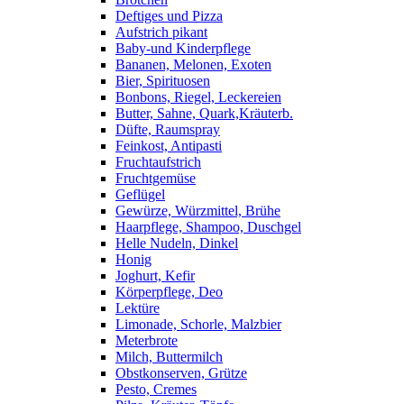
Deftiges und Pizza
Aufstrich pikant
Baby-und Kinderpflege
Bananen, Melonen, Exoten
Bier, Spirituosen
Bonbons, Riegel, Leckereien
Butter, Sahne, Quark,Kräuterb.
Düfte, Raumspray
Feinkost, Antipasti
Fruchtaufstrich
Fruchtgemüse
Geflügel
Gewürze, Würzmittel, Brühe
Haarpflege, Shampoo, Duschgel
Helle Nudeln, Dinkel
Honig
Joghurt, Kefir
Körperpflege, Deo
Lektüre
Limonade, Schorle, Malzbier
Meterbrote
Milch, Buttermilch
Obstkonserven, Grütze
Pesto, Cremes