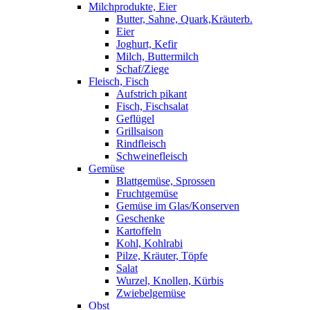
Milchprodukte, Eier
Butter, Sahne, Quark,Kräuterb.
Eier
Joghurt, Kefir
Milch, Buttermilch
Schaf/Ziege
Fleisch, Fisch
Aufstrich pikant
Fisch, Fischsalat
Geflügel
Grillsaison
Rindfleisch
Schweinefleisch
Gemüse
Blattgemüse, Sprossen
Fruchtgemüse
Gemüse im Glas/Konserven
Geschenke
Kartoffeln
Kohl, Kohlrabi
Pilze, Kräuter, Töpfe
Salat
Wurzel, Knollen, Kürbis
Zwiebelgemüse
Obst