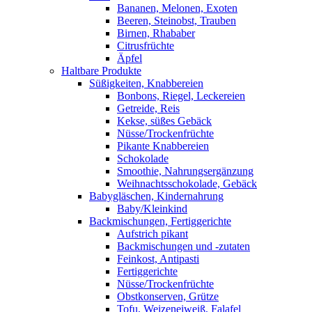
Bananen, Melonen, Exoten
Beeren, Steinobst, Trauben
Birnen, Rhababer
Citrusfrüchte
Äpfel
Haltbare Produkte
Süßigkeiten, Knabbereien
Bonbons, Riegel, Leckereien
Getreide, Reis
Kekse, süßes Gebäck
Nüsse/Trockenfrüchte
Pikante Knabbereien
Schokolade
Smoothie, Nahrungsergänzung
Weihnachtsschokolade, Gebäck
Babygläschen, Kindernahrung
Baby/Kleinkind
Backmischungen, Fertiggerichte
Aufstrich pikant
Backmischungen und -zutaten
Feinkost, Antipasti
Fertiggerichte
Nüsse/Trockenfrüchte
Obstkonserven, Grütze
Tofu, Weizeneiweiß, Falafel