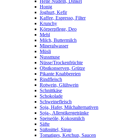
Helle Nudeln, Dinkel
Honig
Joghurt, Kefir
Kaffee, Espresso, Filter
Krunchy
Körperpflege, Deo
Mehl
Milch, Buttermilch
Mineralwasser
Müsli
Nussmuse
Nüsse/Trockenfrüchte
Obstkonserven, Grütze
Pikante Knabbereien
Rindfleisch
Rotwein, Glühwein
Schnittkäse
Schokolade
Schweinefleisch
Soja, Hafer, Milchalternativen
Soja-, Allergikergetränke
Speiseöle, Kokosmilch
Säfte
Süßmittel, Sirup
Tomatiges, Ketchup, Saucen