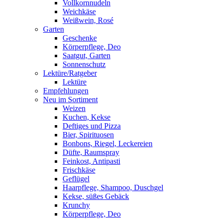
Vollkornnudeln
Weichkäse
Weißwein, Rosé
Garten
Geschenke
Körperpflege, Deo
Saatgut, Garten
Sonnenschutz
Lektüre/Ratgeber
Lektüre
Empfehlungen
Neu im Sortiment
Weizen
Kuchen, Kekse
Deftiges und Pizza
Bier, Spirituosen
Bonbons, Riegel, Leckereien
Düfte, Raumspray
Feinkost, Antipasti
Frischkäse
Geflügel
Haarpflege, Shampoo, Duschgel
Kekse, süßes Gebäck
Krunchy
Körperpflege, Deo