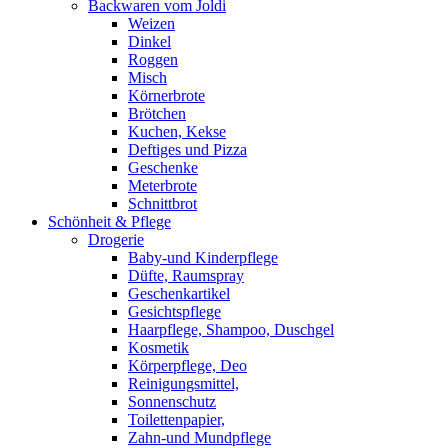
Backwaren vom Joldi
Weizen
Dinkel
Roggen
Misch
Körnerbrote
Brötchen
Kuchen, Kekse
Deftiges und Pizza
Geschenke
Meterbrote
Schnittbrot
Schönheit & Pflege
Drogerie
Baby-und Kinderpflege
Düfte, Raumspray
Geschenkartikel
Gesichtspflege
Haarpflege, Shampoo, Duschgel
Kosmetik
Körperpflege, Deo
Reinigungsmittel,
Sonnenschutz
Toilettenpapier,
Zahn-und Mundpflege