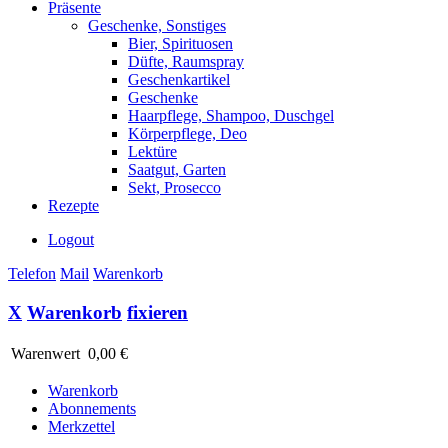
Präsente
Geschenke, Sonstiges
Bier, Spirituosen
Düfte, Raumspray
Geschenkartikel
Geschenke
Haarpflege, Shampoo, Duschgel
Körperpflege, Deo
Lektüre
Saatgut, Garten
Sekt, Prosecco
Rezepte
Logout
Telefon
Mail
Warenkorb
X
Warenkorb
fixieren
Warenwert
0,00 €
Warenkorb
Abonnements
Merkzettel