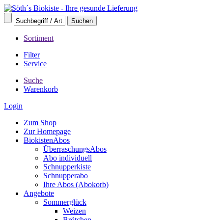
Sortiment
Filter
Service
Suche
Warenkorb
Login
Zum Shop
Zur Homepage
BiokistenAbos
ÜberraschungsAbos
Abo individuell
Schnupperkiste
Schnupperabo
Ihre Abos (Abokorb)
Angebote
Sommerglück
Weizen
Brötchen