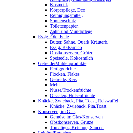
Kosmetik
Körperpflege, Deo
Reinigungsmittel,
Sonnenschutz
Toilettenpapier,
Zahn-und Mundpflege
Essig, Öle, Fette
Butter, Sahne, Quark,Kräuterb.
Essig, Balsamico
Obstkonserven, Grütze
Speiseöle, Kokosmilch
Getreide/Mühlenprodukte
Fertiggerichte
Flocken, Flakes
Getreide, Reis
Mehl
Nüsse/Trockenfrüchte
Ölsaaten, Hülsenfrüchte
Knäcke, Zwieback, Pita, Toast, Reiswaffel
Knäcke, Zwieback, Pita,Toast
Konserven, im Glas
Gemüse im Glas/Konserven
Obstkonserven, Grütze
Tomatiges, Ketchup, Saucen
Lektüre/Ratgeber