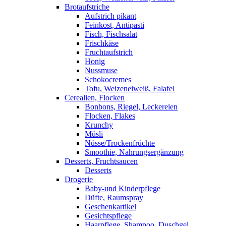
Brotaufstriche
Aufstrich pikant
Feinkost, Antipasti
Fisch, Fischsalat
Frischkäse
Fruchtaufstrich
Honig
Nussmuse
Schokocremes
Tofu, Weizeneiweiß, Falafel
Cerealien, Flocken
Bonbons, Riegel, Leckereien
Flocken, Flakes
Krunchy
Müsli
Nüsse/Trockenfrüchte
Smoothie, Nahrungsergänzung
Desserts, Fruchtsaucen
Desserts
Drogerie
Baby-und Kinderpflege
Düfte, Raumspray
Geschenkartikel
Gesichtspflege
Haarpflege, Shampoo, Duschgel