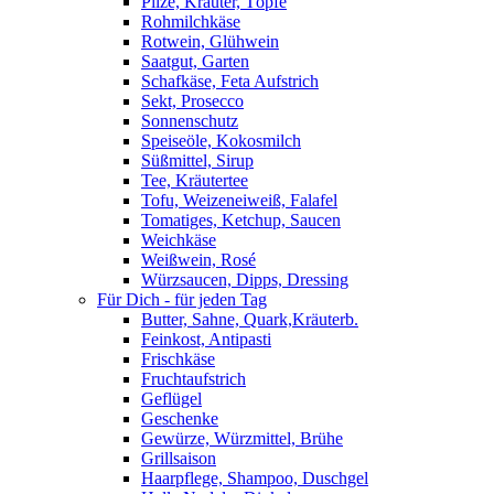
Pilze, Kräuter, Töpfe
Rohmilchkäse
Rotwein, Glühwein
Saatgut, Garten
Schafkäse, Feta Aufstrich
Sekt, Prosecco
Sonnenschutz
Speiseöle, Kokosmilch
Süßmittel, Sirup
Tee, Kräutertee
Tofu, Weizeneiweiß, Falafel
Tomatiges, Ketchup, Saucen
Weichkäse
Weißwein, Rosé
Würzsaucen, Dipps, Dressing
Für Dich - für jeden Tag
Butter, Sahne, Quark,Kräuterb.
Feinkost, Antipasti
Frischkäse
Fruchtaufstrich
Geflügel
Geschenke
Gewürze, Würzmittel, Brühe
Grillsaison
Haarpflege, Shampoo, Duschgel