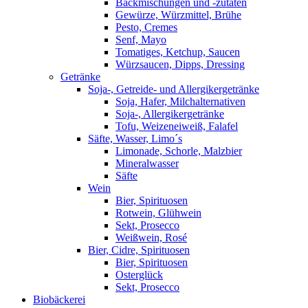
Backmischungen und -zutaten
Gewürze, Würzmittel, Brühe
Pesto, Cremes
Senf, Mayo
Tomatiges, Ketchup, Saucen
Würzsaucen, Dipps, Dressing
Getränke
Soja-, Getreide- und Allergikergetränke
Soja, Hafer, Milchalternativen
Soja-, Allergikergetränke
Tofu, Weizeneiweiß, Falafel
Säfte, Wasser, Limo´s
Limonade, Schorle, Malzbier
Mineralwasser
Säfte
Wein
Bier, Spirituosen
Rotwein, Glühwein
Sekt, Prosecco
Weißwein, Rosé
Bier, Cidre, Spirituosen
Bier, Spirituosen
Osterglück
Sekt, Prosecco
Biobäckerei