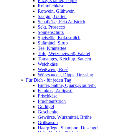
Pilze, Kräuter, Töpfe
Rohmilchkäse
Rotwein, Glühwein
Saatgut, Garten
Schafkäse, Feta Aufstrich
Sekt, Prosecco
Sonnenschutz
Speiseöle, Kokosmilch
Süßmittel, Sirup
Tee, Kräutertee
Tofu, Weizeneiweiß, Falafel
Tomatiges, Ketchup, Saucen
Weichkäse
Weißwein, Rosé
Würzsaucen, Dipps, Dressing
Für Dich - für jeden Tag
Butter, Sahne, Quark,Kräuterb.
Feinkost, Antipasti
Frischkäse
Fruchtaufstrich
Geflügel
Geschenke
Gewürze, Würzmittel, Brühe
Grillsaison
Haarpflege, Shampoo, Duschgel