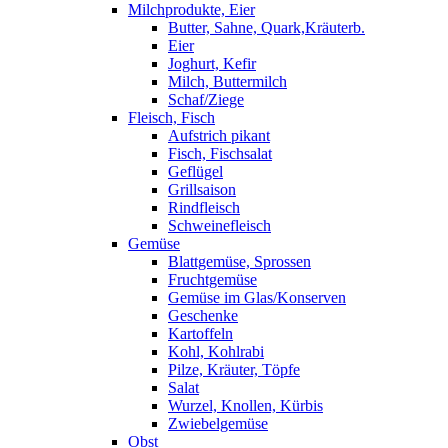
Milchprodukte, Eier
Butter, Sahne, Quark,Kräuterb.
Eier
Joghurt, Kefir
Milch, Buttermilch
Schaf/Ziege
Fleisch, Fisch
Aufstrich pikant
Fisch, Fischsalat
Geflügel
Grillsaison
Rindfleisch
Schweinefleisch
Gemüse
Blattgemüse, Sprossen
Fruchtgemüse
Gemüse im Glas/Konserven
Geschenke
Kartoffeln
Kohl, Kohlrabi
Pilze, Kräuter, Töpfe
Salat
Wurzel, Knollen, Kürbis
Zwiebelgemüse
Obst