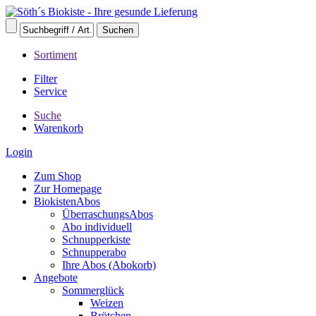
Sortiment
Filter
Service
Suche
Warenkorb
Login
Zum Shop
Zur Homepage
BiokistenAbos
ÜberraschungsAbos
Abo individuell
Schnupperkiste
Schnupperabo
Ihre Abos (Abokorb)
Angebote
Sommerglück
Weizen
Brötchen