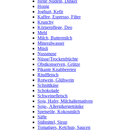
Helle Nudeln, Dinkel
Honig
Joghurt, Kefir
Kaffee, Espresso, Filter
Krunchy
Körperpflege, Deo
Mehl
Milch, Buttermilch
Mineralwasser
Müsli
Nussmuse
Nüsse/Trockenfrüchte
Obstkonserven, Grütze
Pikante Knabbereien
Rindfleisch
Rotwein, Glühwein
Schnittkäse
Schokolade
Schweinefleisch
Soja, Hafer, Milchalternativen
Soja-, Allergikergetränke
Speiseöle, Kokosmilch
Säfte
Süßmittel, Sirup
Tomatiges, Ketchup, Saucen