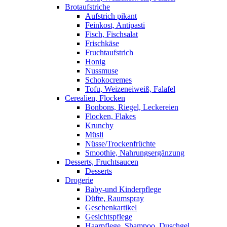
Brotaufstriche
Aufstrich pikant
Feinkost, Antipasti
Fisch, Fischsalat
Frischkäse
Fruchtaufstrich
Honig
Nussmuse
Schokocremes
Tofu, Weizeneiweiß, Falafel
Cerealien, Flocken
Bonbons, Riegel, Leckereien
Flocken, Flakes
Krunchy
Müsli
Nüsse/Trockenfrüchte
Smoothie, Nahrungsergänzung
Desserts, Fruchtsaucen
Desserts
Drogerie
Baby-und Kinderpflege
Düfte, Raumspray
Geschenkartikel
Gesichtspflege
Haarpflege, Shampoo, Duschgel