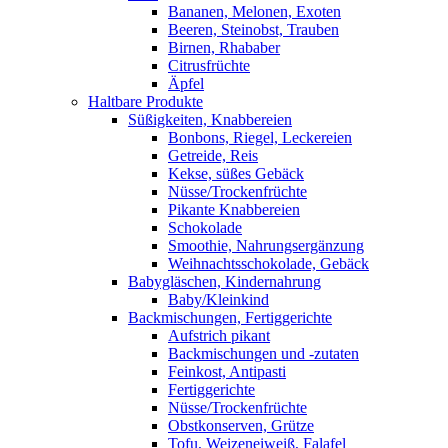
Bananen, Melonen, Exoten
Beeren, Steinobst, Trauben
Birnen, Rhababer
Citrusfrüchte
Äpfel
Haltbare Produkte
Süßigkeiten, Knabbereien
Bonbons, Riegel, Leckereien
Getreide, Reis
Kekse, süßes Gebäck
Nüsse/Trockenfrüchte
Pikante Knabbereien
Schokolade
Smoothie, Nahrungsergänzung
Weihnachtsschokolade, Gebäck
Babygläschen, Kindernahrung
Baby/Kleinkind
Backmischungen, Fertiggerichte
Aufstrich pikant
Backmischungen und -zutaten
Feinkost, Antipasti
Fertiggerichte
Nüsse/Trockenfrüchte
Obstkonserven, Grütze
Tofu, Weizeneiweiß, Falafel