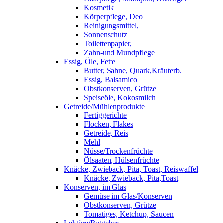
Kosmetik
Körperpflege, Deo
Reinigungsmittel,
Sonnenschutz
Toilettenpapier,
Zahn-und Mundpflege
Essig, Öle, Fette
Butter, Sahne, Quark,Kräuterb.
Essig, Balsamico
Obstkonserven, Grütze
Speiseöle, Kokosmilch
Getreide/Mühlenprodukte
Fertiggerichte
Flocken, Flakes
Getreide, Reis
Mehl
Nüsse/Trockenfrüchte
Ölsaaten, Hülsenfrüchte
Knäcke, Zwieback, Pita, Toast, Reiswaffel
Knäcke, Zwieback, Pita,Toast
Konserven, im Glas
Gemüse im Glas/Konserven
Obstkonserven, Grütze
Tomatiges, Ketchup, Saucen
Lektüre/Ratgeber