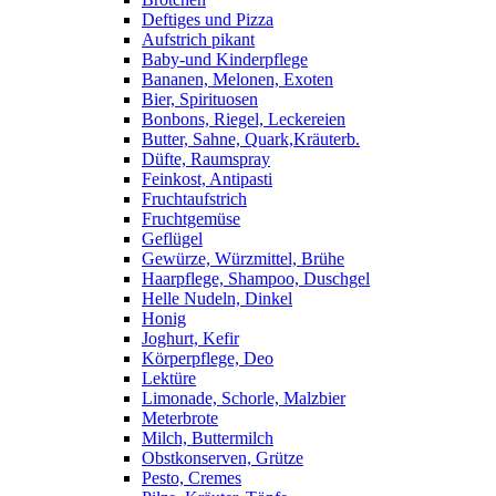
Deftiges und Pizza
Aufstrich pikant
Baby-und Kinderpflege
Bananen, Melonen, Exoten
Bier, Spirituosen
Bonbons, Riegel, Leckereien
Butter, Sahne, Quark,Kräuterb.
Düfte, Raumspray
Feinkost, Antipasti
Fruchtaufstrich
Fruchtgemüse
Geflügel
Gewürze, Würzmittel, Brühe
Haarpflege, Shampoo, Duschgel
Helle Nudeln, Dinkel
Honig
Joghurt, Kefir
Körperpflege, Deo
Lektüre
Limonade, Schorle, Malzbier
Meterbrote
Milch, Buttermilch
Obstkonserven, Grütze
Pesto, Cremes