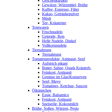
Geschenkartikel
Gewürze, Würzmittel, Brühe
Kaffee, Espresso, Filter
Kakao, Getränkepulver
Müsli
Tee, Kräutertee
Teigwaren
Frischnudeln
Getreide, Reis
Helle Nudeln, Dinkel
Vollkornnudeln
Tiernahrung
Tiernahrung
Tomatenprodukte, Antipasti, Senf
Aufstrich pikant
Butter, Sahne, Quark,Kräuterb.
Feinkost, Antipasti
Gemüse im Glas/Konserven
Senf, Mayo
Tomatiges, Ketchup, Saucen
Ölkännchen
Essig, Balsamico
Feinkost, Antipasti
Speiseöle, Kokosmilch
Brühe, Soßen, Würzen, Pesto