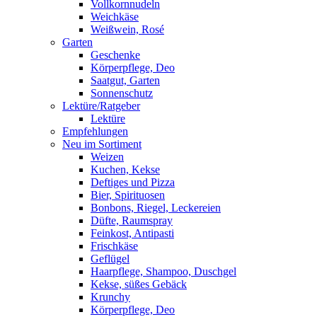
Vollkornnudeln
Weichkäse
Weißwein, Rosé
Garten
Geschenke
Körperpflege, Deo
Saatgut, Garten
Sonnenschutz
Lektüre/Ratgeber
Lektüre
Empfehlungen
Neu im Sortiment
Weizen
Kuchen, Kekse
Deftiges und Pizza
Bier, Spirituosen
Bonbons, Riegel, Leckereien
Düfte, Raumspray
Feinkost, Antipasti
Frischkäse
Geflügel
Haarpflege, Shampoo, Duschgel
Kekse, süßes Gebäck
Krunchy
Körperpflege, Deo