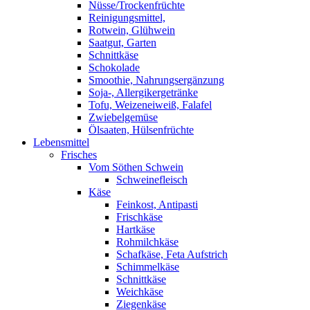
Nüsse/Trockenfrüchte
Reinigungsmittel,
Rotwein, Glühwein
Saatgut, Garten
Schnittkäse
Schokolade
Smoothie, Nahrungsergänzung
Soja-, Allergikergetränke
Tofu, Weizeneiweiß, Falafel
Zwiebelgemüse
Ölsaaten, Hülsenfrüchte
Lebensmittel
Frisches
Vom Söthen Schwein
Schweinefleisch
Käse
Feinkost, Antipasti
Frischkäse
Hartkäse
Rohmilchkäse
Schafkäse, Feta Aufstrich
Schimmelkäse
Schnittkäse
Weichkäse
Ziegenkäse