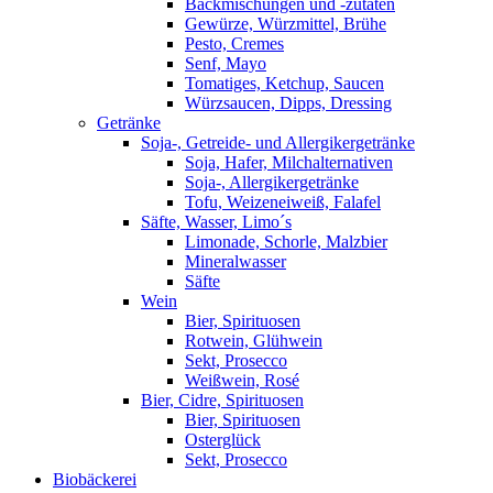
Backmischungen und -zutaten
Gewürze, Würzmittel, Brühe
Pesto, Cremes
Senf, Mayo
Tomatiges, Ketchup, Saucen
Würzsaucen, Dipps, Dressing
Getränke
Soja-, Getreide- und Allergikergetränke
Soja, Hafer, Milchalternativen
Soja-, Allergikergetränke
Tofu, Weizeneiweiß, Falafel
Säfte, Wasser, Limo´s
Limonade, Schorle, Malzbier
Mineralwasser
Säfte
Wein
Bier, Spirituosen
Rotwein, Glühwein
Sekt, Prosecco
Weißwein, Rosé
Bier, Cidre, Spirituosen
Bier, Spirituosen
Osterglück
Sekt, Prosecco
Biobäckerei