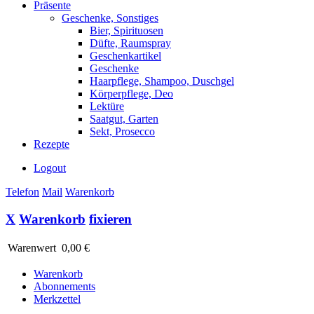
Präsente
Geschenke, Sonstiges
Bier, Spirituosen
Düfte, Raumspray
Geschenkartikel
Geschenke
Haarpflege, Shampoo, Duschgel
Körperpflege, Deo
Lektüre
Saatgut, Garten
Sekt, Prosecco
Rezepte
Logout
Telefon
Mail
Warenkorb
X
Warenkorb
fixieren
Warenwert
0,00 €
Warenkorb
Abonnements
Merkzettel