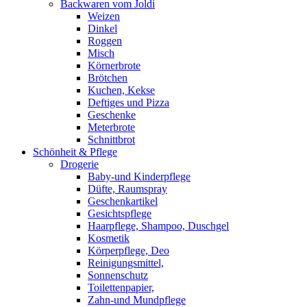
Backwaren vom Joldi
Weizen
Dinkel
Roggen
Misch
Körnerbrote
Brötchen
Kuchen, Kekse
Deftiges und Pizza
Geschenke
Meterbrote
Schnittbrot
Schönheit & Pflege
Drogerie
Baby-und Kinderpflege
Düfte, Raumspray
Geschenkartikel
Gesichtspflege
Haarpflege, Shampoo, Duschgel
Kosmetik
Körperpflege, Deo
Reinigungsmittel,
Sonnenschutz
Toilettenpapier,
Zahn-und Mundpflege