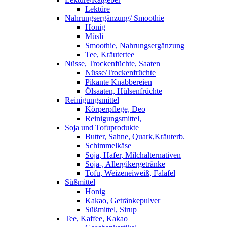
Lektüre
Nahrungsergänzung/ Smoothie
Honig
Müsli
Smoothie, Nahrungsergänzung
Tee, Kräutertee
Nüsse, Trockenfüchte, Saaten
Nüsse/Trockenfrüchte
Pikante Knabbereien
Ölsaaten, Hülsenfrüchte
Reinigungsmittel
Körperpflege, Deo
Reinigungsmittel,
Soja und Tofuprodukte
Butter, Sahne, Quark,Kräuterb.
Schimmelkäse
Soja, Hafer, Milchalternativen
Soja-, Allergikergetränke
Tofu, Weizeneiweiß, Falafel
Süßmittel
Honig
Kakao, Getränkepulver
Süßmittel, Sirup
Tee, Kaffee, Kakao