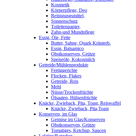
Kosmetik
Körperpflege, Deo
Reinigungsmittel,
Sonnenschutz
Toilettenpapier,
Zahn-und Mundpflege
Essig, Öle, Fette
Butter, Sahne, Quark,Kräuterb.
Essig, Balsamico
Obstkonserven, Grütze
Speiseöle, Kokosmilch
Getreide/Mühlenprodukte
Fertiggerichte
Flocken, Flakes
Getreide, Reis
Mehl
Nüsse/Trockenfrüchte
Ölsaaten, Hülsenfrüchte
Knäcke, Zwieback, Pita, Toast, Reiswaffel
Knäcke, Zwieback, Pita,Toast
Konserven, im Glas
Gemüse im Glas/Konserven
Obstkonserven, Grütze
Tomatiges, Ketchup, Saucen
Lektüre/Ratgeber