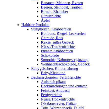
Bananen, Melonen, Exoten
Beeren, Steinobst, Trauben
Birnen, Rhababer
Citrusfrüchte
Äpfel
Haltbare Produkte
Süßigkeiten, Knabbereien
Bonbons, Riegel, Leckereien
Getreide, Reis
Kekse, süßes Gebäck
Nüsse/Trockenfrüchte
Pikante Knabbereien
Schokolade
Smoothie, Nahrungsergänzung
Weihnachtsschokolade, Gebäck
Babygläschen, Kindernahrung
Baby/Kleinkind
Backmischungen, Fertiggerichte
Aufstrich pikant
Backmischungen und -zutaten
Feinkost, Antipasti
Fertiggerichte
Nüsse/Trockenfrüchte
Obstkonserven, Grütze
Tofu, Weizeneiweiß, Falafel