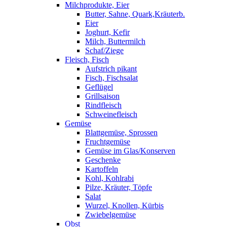
Milchprodukte, Eier
Butter, Sahne, Quark,Kräuterb.
Eier
Joghurt, Kefir
Milch, Buttermilch
Schaf/Ziege
Fleisch, Fisch
Aufstrich pikant
Fisch, Fischsalat
Geflügel
Grillsaison
Rindfleisch
Schweinefleisch
Gemüse
Blattgemüse, Sprossen
Fruchtgemüse
Gemüse im Glas/Konserven
Geschenke
Kartoffeln
Kohl, Kohlrabi
Pilze, Kräuter, Töpfe
Salat
Wurzel, Knollen, Kürbis
Zwiebelgemüse
Obst