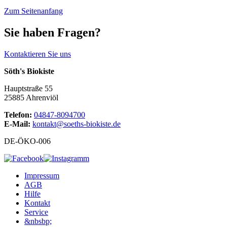
Zum Seitenanfang
Sie haben Fragen?
Kontaktieren Sie uns
Söth's Biokiste
Hauptstraße 55
25885 Ahrenviöl
Telefon:
04847-8094700
E-Mail:
kontakt@soeths-biokiste.de
DE-ÖKO-006
Impressum
AGB
Hilfe
Kontakt
Service
&nbsbp;