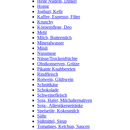
Helle Nudeln, Dinkel
Honig
Joghurt, Kefir
Kaffee, Espresso, Filter
Krunchy
Körperpflege, Deo
Mehl
Milch, Buttermilch
Mineralwasser
Müsli
Nussmuse
Nüsse/Trockenfrüchte
Obstkonserven, Grütze
Pikante Knabbereien
Rindfleisch
Rotwein, Glühwein
Schnittkäse
Schokolade
Schweinefleisch
Soja, Hafer, Milchalternativen
Soja-, Allergikergetränke
Speiseöle, Kokosmilch
Säfte
Süßmittel, Sirup
Tomatiges, Ketchup, Saucen