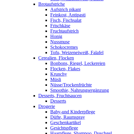
Brotaufstriche
Aufstrich pikant
Feinkost, Antipasti
Fisch, Fischsalat
Frischkäse
Fruchtaufstrich
Honig
Nussmuse
Schokocremes
Tofu, Weizeneiweiß, Falafel
Cerealien, Flocken
Bonbons, Riegel, Leckereien
Flocken, Flakes
Krunchy
Müsli
Nüsse/Trockenfrüchte
Smoothie, Nahrungsergänzung
Desserts, Fruchtsaucen
Desserts
Drogerie
Baby-und Kinderpflege
Düfte, Raumspray
Geschenkartikel
Gesichtspflege
Haarpflege, Shampoo, Duschgel