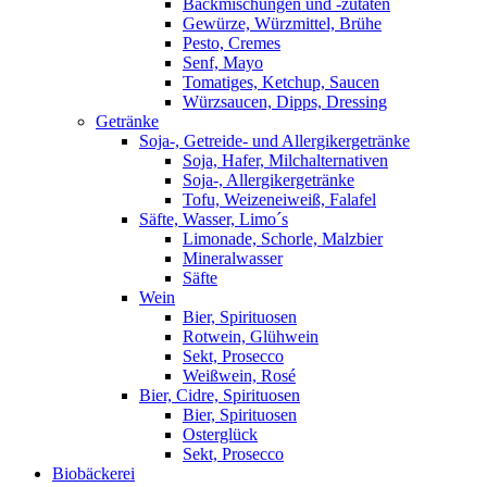
Backmischungen und -zutaten
Gewürze, Würzmittel, Brühe
Pesto, Cremes
Senf, Mayo
Tomatiges, Ketchup, Saucen
Würzsaucen, Dipps, Dressing
Getränke
Soja-, Getreide- und Allergikergetränke
Soja, Hafer, Milchalternativen
Soja-, Allergikergetränke
Tofu, Weizeneiweiß, Falafel
Säfte, Wasser, Limo´s
Limonade, Schorle, Malzbier
Mineralwasser
Säfte
Wein
Bier, Spirituosen
Rotwein, Glühwein
Sekt, Prosecco
Weißwein, Rosé
Bier, Cidre, Spirituosen
Bier, Spirituosen
Osterglück
Sekt, Prosecco
Biobäckerei