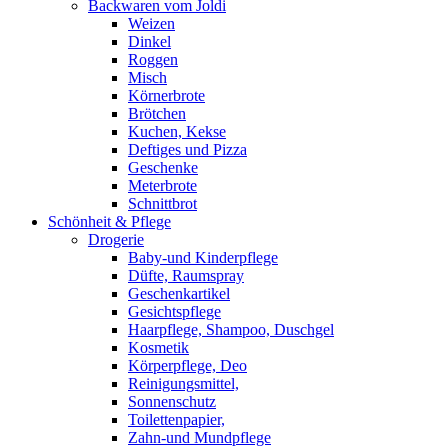
Backwaren vom Joldi
Weizen
Dinkel
Roggen
Misch
Körnerbrote
Brötchen
Kuchen, Kekse
Deftiges und Pizza
Geschenke
Meterbrote
Schnittbrot
Schönheit & Pflege
Drogerie
Baby-und Kinderpflege
Düfte, Raumspray
Geschenkartikel
Gesichtspflege
Haarpflege, Shampoo, Duschgel
Kosmetik
Körperpflege, Deo
Reinigungsmittel,
Sonnenschutz
Toilettenpapier,
Zahn-und Mundpflege