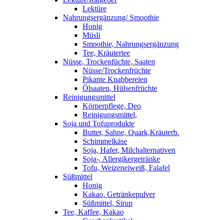
Lektüre
Nahrungsergänzung/ Smoothie
Honig
Müsli
Smoothie, Nahrungsergänzung
Tee, Kräutertee
Nüsse, Trockenfüchte, Saaten
Nüsse/Trockenfrüchte
Pikante Knabbereien
Ölsaaten, Hülsenfrüchte
Reinigungsmittel
Körperpflege, Deo
Reinigungsmittel,
Soja und Tofuprodukte
Butter, Sahne, Quark,Kräuterb.
Schimmelkäse
Soja, Hafer, Milchalternativen
Soja-, Allergikergetränke
Tofu, Weizeneiweiß, Falafel
Süßmittel
Honig
Kakao, Getränkepulver
Süßmittel, Sirup
Tee, Kaffee, Kakao