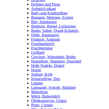
Deftiges und Pizza
Aufstrich pikant
Baby-und Kinderpflege
Bananen, Melonen, Exoten
Bier, Spirituosen
Bonbons, Riegel, Leckereien
Butter, Sahne, Quark,Kräuterb.
Düfte, Raumspray
Feinkost, Antipasti
Fruchtaufstrich
Fruchtgemüse
Geflügel
Gewürze, Würzmittel, Brühe
Haarpflege, Shampoo, Duschgel
Helle Nudeln, Dinkel
Honig
Joghurt, Kefir
Körperpflege, Deo
Lektüre
Limonade, Schorle, Malzbier
Meterbrote
Milch, Buttermilch
Obstkonserven, Grütze
Pesto, Cremes