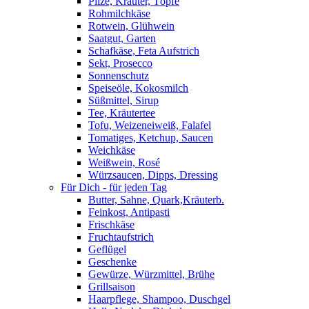
Pilze, Kräuter, Töpfe
Rohmilchkäse
Rotwein, Glühwein
Saatgut, Garten
Schafkäse, Feta Aufstrich
Sekt, Prosecco
Sonnenschutz
Speiseöle, Kokosmilch
Süßmittel, Sirup
Tee, Kräutertee
Tofu, Weizeneiweiß, Falafel
Tomatiges, Ketchup, Saucen
Weichkäse
Weißwein, Rosé
Würzsaucen, Dipps, Dressing
Für Dich - für jeden Tag
Butter, Sahne, Quark,Kräuterb.
Feinkost, Antipasti
Frischkäse
Fruchtaufstrich
Geflügel
Geschenke
Gewürze, Würzmittel, Brühe
Grillsaison
Haarpflege, Shampoo, Duschgel