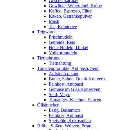
Geschenkartikel
Gewürze, Würzmittel, Brühe
Kaffee, Espresso, Filter
Kakao, Getränkepulver
Müsli
Tee, Kräutertee
Teigwaren
Frischnudeln
Getreide, Reis
Helle Nudeln, Dinkel
Vollkornnudeln
Tiernahrung
Tiernahrung
Tomatenprodukte, Antipasti, Senf
Aufstrich pikant
Butter, Sahne, Quark,Kräuterb.
Feinkost, Antipasti
Gemüse im Glas/Konserven
Senf, Mayo
Tomatiges, Ketchup, Saucen
Ölkännchen
Essig, Balsamico
Feinkost, Antipasti
Speiseöle, Kokosmilch
Brühe, Soßen, Würzen, Pesto