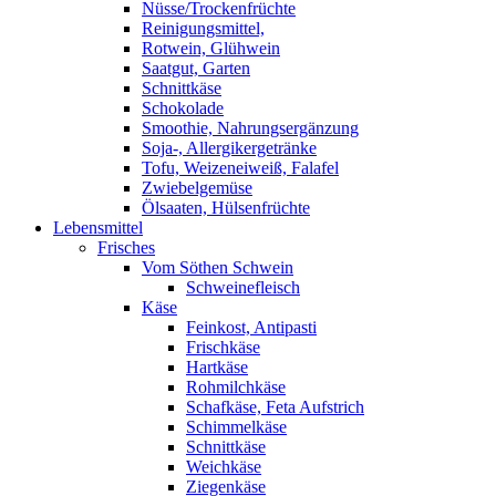
Nüsse/Trockenfrüchte
Reinigungsmittel,
Rotwein, Glühwein
Saatgut, Garten
Schnittkäse
Schokolade
Smoothie, Nahrungsergänzung
Soja-, Allergikergetränke
Tofu, Weizeneiweiß, Falafel
Zwiebelgemüse
Ölsaaten, Hülsenfrüchte
Lebensmittel
Frisches
Vom Söthen Schwein
Schweinefleisch
Käse
Feinkost, Antipasti
Frischkäse
Hartkäse
Rohmilchkäse
Schafkäse, Feta Aufstrich
Schimmelkäse
Schnittkäse
Weichkäse
Ziegenkäse