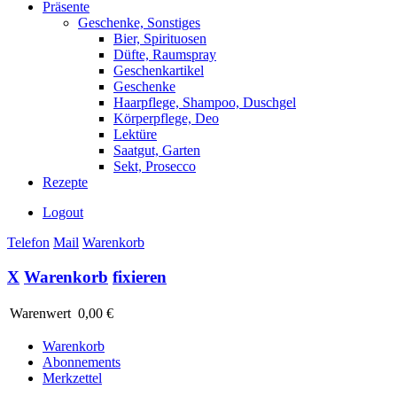
Präsente
Geschenke, Sonstiges
Bier, Spirituosen
Düfte, Raumspray
Geschenkartikel
Geschenke
Haarpflege, Shampoo, Duschgel
Körperpflege, Deo
Lektüre
Saatgut, Garten
Sekt, Prosecco
Rezepte
Logout
Telefon
Mail
Warenkorb
X
Warenkorb
fixieren
Warenwert
0,00 €
Warenkorb
Abonnements
Merkzettel