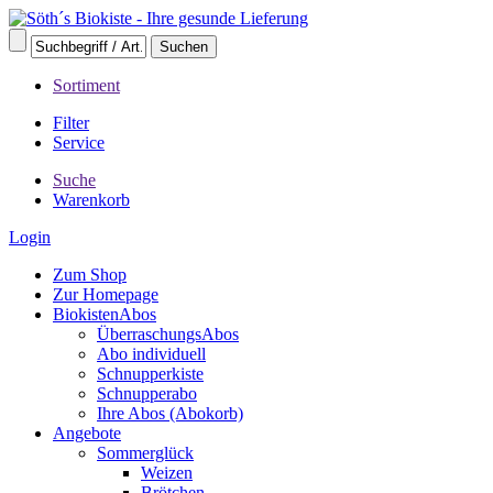
Sortiment
Filter
Service
Suche
Warenkorb
Login
Zum Shop
Zur Homepage
BiokistenAbos
ÜberraschungsAbos
Abo individuell
Schnupperkiste
Schnupperabo
Ihre Abos (Abokorb)
Angebote
Sommerglück
Weizen
Brötchen