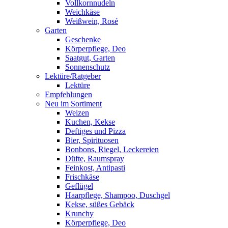
Vollkornnudeln
Weichkäse
Weißwein, Rosé
Garten
Geschenke
Körperpflege, Deo
Saatgut, Garten
Sonnenschutz
Lektüre/Ratgeber
Lektüre
Empfehlungen
Neu im Sortiment
Weizen
Kuchen, Kekse
Deftiges und Pizza
Bier, Spirituosen
Bonbons, Riegel, Leckereien
Düfte, Raumspray
Feinkost, Antipasti
Frischkäse
Geflügel
Haarpflege, Shampoo, Duschgel
Kekse, süßes Gebäck
Krunchy
Körperpflege, Deo