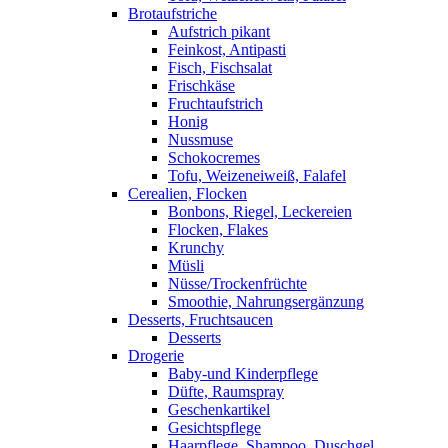
Brotaufstriche
Aufstrich pikant
Feinkost, Antipasti
Fisch, Fischsalat
Frischkäse
Fruchtaufstrich
Honig
Nussmuse
Schokocremes
Tofu, Weizeneiweiß, Falafel
Cerealien, Flocken
Bonbons, Riegel, Leckereien
Flocken, Flakes
Krunchy
Müsli
Nüsse/Trockenfrüchte
Smoothie, Nahrungsergänzung
Desserts, Fruchtsaucen
Desserts
Drogerie
Baby-und Kinderpflege
Düfte, Raumspray
Geschenkartikel
Gesichtspflege
Haarpflege, Shampoo, Duschgel