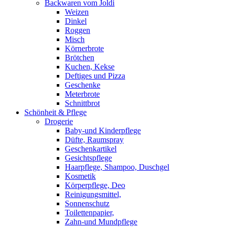
Backwaren vom Joldi
Weizen
Dinkel
Roggen
Misch
Körnerbrote
Brötchen
Kuchen, Kekse
Deftiges und Pizza
Geschenke
Meterbrote
Schnittbrot
Schönheit & Pflege
Drogerie
Baby-und Kinderpflege
Düfte, Raumspray
Geschenkartikel
Gesichtspflege
Haarpflege, Shampoo, Duschgel
Kosmetik
Körperpflege, Deo
Reinigungsmittel,
Sonnenschutz
Toilettenpapier,
Zahn-und Mundpflege