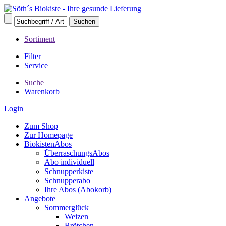
Sortiment
Filter
Service
Suche
Warenkorb
Login
Zum Shop
Zur Homepage
BiokistenAbos
ÜberraschungsAbos
Abo individuell
Schnupperkiste
Schnupperabo
Ihre Abos (Abokorb)
Angebote
Sommerglück
Weizen
Brötchen