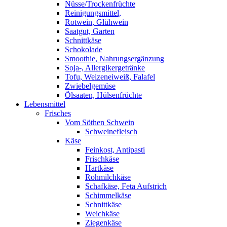
Nüsse/Trockenfrüchte
Reinigungsmittel,
Rotwein, Glühwein
Saatgut, Garten
Schnittkäse
Schokolade
Smoothie, Nahrungsergänzung
Soja-, Allergikergetränke
Tofu, Weizeneiweiß, Falafel
Zwiebelgemüse
Ölsaaten, Hülsenfrüchte
Lebensmittel
Frisches
Vom Söthen Schwein
Schweinefleisch
Käse
Feinkost, Antipasti
Frischkäse
Hartkäse
Rohmilchkäse
Schafkäse, Feta Aufstrich
Schimmelkäse
Schnittkäse
Weichkäse
Ziegenkäse