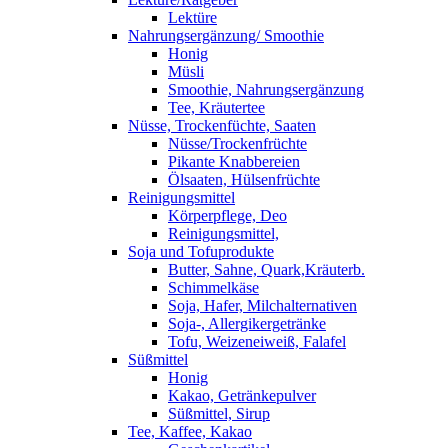
Lektüre
Nahrungsergänzung/ Smoothie
Honig
Müsli
Smoothie, Nahrungsergänzung
Tee, Kräutertee
Nüsse, Trockenfüchte, Saaten
Nüsse/Trockenfrüchte
Pikante Knabbereien
Ölsaaten, Hülsenfrüchte
Reinigungsmittel
Körperpflege, Deo
Reinigungsmittel,
Soja und Tofuprodukte
Butter, Sahne, Quark,Kräuterb.
Schimmelkäse
Soja, Hafer, Milchalternativen
Soja-, Allergikergetränke
Tofu, Weizeneiweiß, Falafel
Süßmittel
Honig
Kakao, Getränkepulver
Süßmittel, Sirup
Tee, Kaffee, Kakao