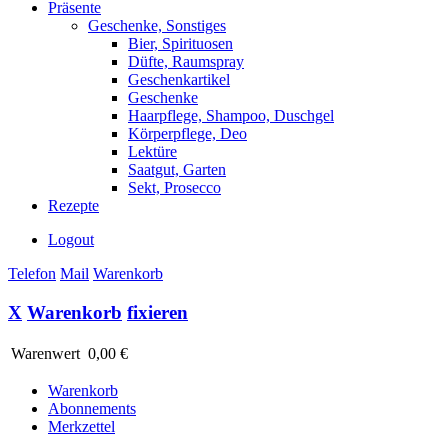
Präsente
Geschenke, Sonstiges
Bier, Spirituosen
Düfte, Raumspray
Geschenkartikel
Geschenke
Haarpflege, Shampoo, Duschgel
Körperpflege, Deo
Lektüre
Saatgut, Garten
Sekt, Prosecco
Rezepte
Logout
Telefon
Mail
Warenkorb
X
Warenkorb
fixieren
Warenwert
0,00 €
Warenkorb
Abonnements
Merkzettel