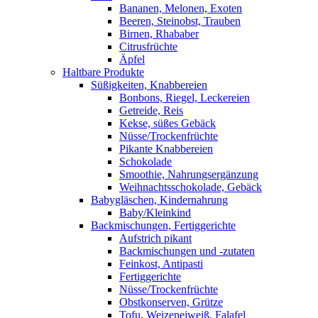
Bananen, Melonen, Exoten
Beeren, Steinobst, Trauben
Birnen, Rhababer
Citrusfrüchte
Äpfel
Haltbare Produkte
Süßigkeiten, Knabbereien
Bonbons, Riegel, Leckereien
Getreide, Reis
Kekse, süßes Gebäck
Nüsse/Trockenfrüchte
Pikante Knabbereien
Schokolade
Smoothie, Nahrungsergänzung
Weihnachtsschokolade, Gebäck
Babygläschen, Kindernahrung
Baby/Kleinkind
Backmischungen, Fertiggerichte
Aufstrich pikant
Backmischungen und -zutaten
Feinkost, Antipasti
Fertiggerichte
Nüsse/Trockenfrüchte
Obstkonserven, Grütze
Tofu, Weizeneiweiß, Falafel