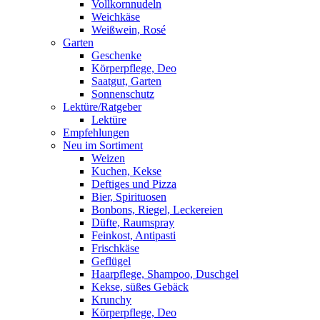
Vollkornnudeln
Weichkäse
Weißwein, Rosé
Garten
Geschenke
Körperpflege, Deo
Saatgut, Garten
Sonnenschutz
Lektüre/Ratgeber
Lektüre
Empfehlungen
Neu im Sortiment
Weizen
Kuchen, Kekse
Deftiges und Pizza
Bier, Spirituosen
Bonbons, Riegel, Leckereien
Düfte, Raumspray
Feinkost, Antipasti
Frischkäse
Geflügel
Haarpflege, Shampoo, Duschgel
Kekse, süßes Gebäck
Krunchy
Körperpflege, Deo