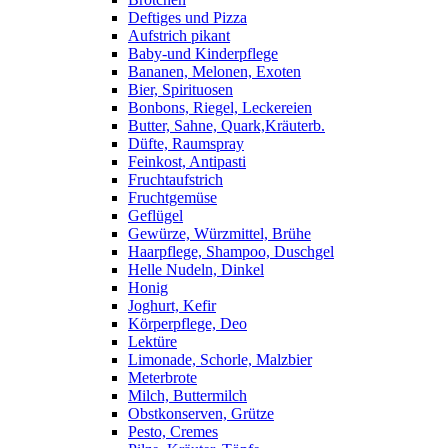
Deftiges und Pizza
Aufstrich pikant
Baby-und Kinderpflege
Bananen, Melonen, Exoten
Bier, Spirituosen
Bonbons, Riegel, Leckereien
Butter, Sahne, Quark,Kräuterb.
Düfte, Raumspray
Feinkost, Antipasti
Fruchtaufstrich
Fruchtgemüse
Geflügel
Gewürze, Würzmittel, Brühe
Haarpflege, Shampoo, Duschgel
Helle Nudeln, Dinkel
Honig
Joghurt, Kefir
Körperpflege, Deo
Lektüre
Limonade, Schorle, Malzbier
Meterbrote
Milch, Buttermilch
Obstkonserven, Grütze
Pesto, Cremes