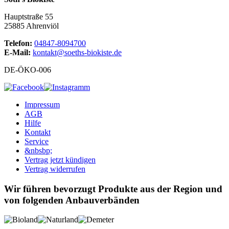
Hauptstraße 55
25885 Ahrenviöl
Telefon:
04847-8094700
E-Mail:
kontakt@soeths-biokiste.de
DE-ÖKO-006
Impressum
AGB
Hilfe
Kontakt
Service
&nbsbp;
Vertrag jetzt kündigen
Vertrag widerrufen
Wir führen bevorzugt Produkte aus der Region und
von folgenden Anbauverbänden