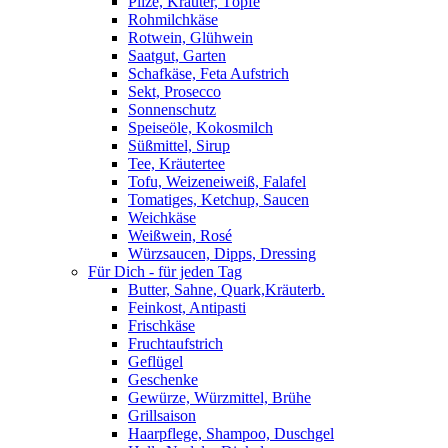
Pilze, Kräuter, Töpfe
Rohmilchkäse
Rotwein, Glühwein
Saatgut, Garten
Schafkäse, Feta Aufstrich
Sekt, Prosecco
Sonnenschutz
Speiseöle, Kokosmilch
Süßmittel, Sirup
Tee, Kräutertee
Tofu, Weizeneiweiß, Falafel
Tomatiges, Ketchup, Saucen
Weichkäse
Weißwein, Rosé
Würzsaucen, Dipps, Dressing
Für Dich - für jeden Tag
Butter, Sahne, Quark,Kräuterb.
Feinkost, Antipasti
Frischkäse
Fruchtaufstrich
Geflügel
Geschenke
Gewürze, Würzmittel, Brühe
Grillsaison
Haarpflege, Shampoo, Duschgel