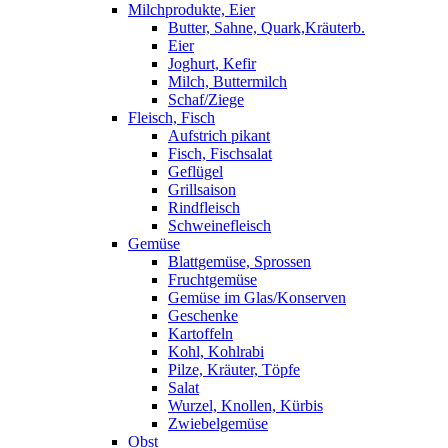
Milchprodukte, Eier
Butter, Sahne, Quark,Kräuterb.
Eier
Joghurt, Kefir
Milch, Buttermilch
Schaf/Ziege
Fleisch, Fisch
Aufstrich pikant
Fisch, Fischsalat
Geflügel
Grillsaison
Rindfleisch
Schweinefleisch
Gemüse
Blattgemüse, Sprossen
Fruchtgemüse
Gemüse im Glas/Konserven
Geschenke
Kartoffeln
Kohl, Kohlrabi
Pilze, Kräuter, Töpfe
Salat
Wurzel, Knollen, Kürbis
Zwiebelgemüse
Obst