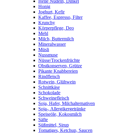
Helle Nudeln, Dinkel
Honig
Joghurt, Kefir
Kaffee, Espresso, Filter
Krunchy
Körperpflege, Deo
Mehl
Milch, Buttermilch
Mineralwasser
Müsli
Nussmuse
Nüsse/Trockenfrüchte
Obstkonserven, Grütze
Pikante Knabbereien
Rindfleisch
Rotwein, Glühwein
Schnittkäse
Schokolade
Schweinefleisch
Soja, Hafer, Milchalternativen
Soja-, Allergikergetränke
Speiseöle, Kokosmilch
Säfte
Süßmittel, Sirup
Tomatiges, Ketchup, Saucen