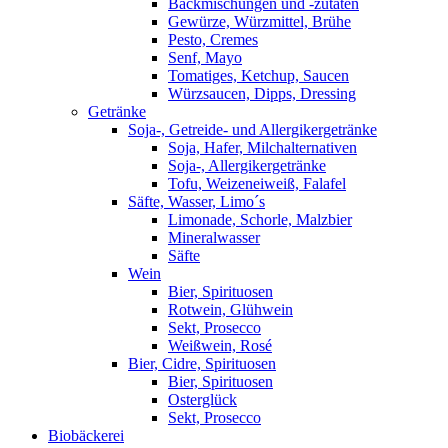
Backmischungen und -zutaten
Gewürze, Würzmittel, Brühe
Pesto, Cremes
Senf, Mayo
Tomatiges, Ketchup, Saucen
Würzsaucen, Dipps, Dressing
Getränke
Soja-, Getreide- und Allergikergetränke
Soja, Hafer, Milchalternativen
Soja-, Allergikergetränke
Tofu, Weizeneiweiß, Falafel
Säfte, Wasser, Limo´s
Limonade, Schorle, Malzbier
Mineralwasser
Säfte
Wein
Bier, Spirituosen
Rotwein, Glühwein
Sekt, Prosecco
Weißwein, Rosé
Bier, Cidre, Spirituosen
Bier, Spirituosen
Osterglück
Sekt, Prosecco
Biobäckerei