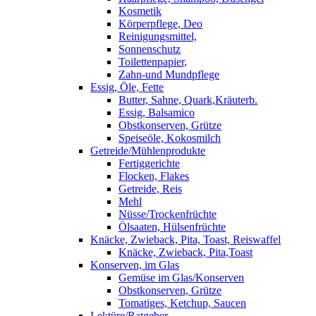
Kosmetik
Körperpflege, Deo
Reinigungsmittel,
Sonnenschutz
Toilettenpapier,
Zahn-und Mundpflege
Essig, Öle, Fette
Butter, Sahne, Quark,Kräuterb.
Essig, Balsamico
Obstkonserven, Grütze
Speiseöle, Kokosmilch
Getreide/Mühlenprodukte
Fertiggerichte
Flocken, Flakes
Getreide, Reis
Mehl
Nüsse/Trockenfrüchte
Ölsaaten, Hülsenfrüchte
Knäcke, Zwieback, Pita, Toast, Reiswaffel
Knäcke, Zwieback, Pita,Toast
Konserven, im Glas
Gemüse im Glas/Konserven
Obstkonserven, Grütze
Tomatiges, Ketchup, Saucen
Lektüre/Ratgeber