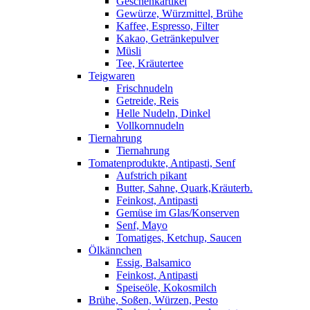
Geschenkartikel
Gewürze, Würzmittel, Brühe
Kaffee, Espresso, Filter
Kakao, Getränkepulver
Müsli
Tee, Kräutertee
Teigwaren
Frischnudeln
Getreide, Reis
Helle Nudeln, Dinkel
Vollkornnudeln
Tiernahrung
Tiernahrung
Tomatenprodukte, Antipasti, Senf
Aufstrich pikant
Butter, Sahne, Quark,Kräuterb.
Feinkost, Antipasti
Gemüse im Glas/Konserven
Senf, Mayo
Tomatiges, Ketchup, Saucen
Ölkännchen
Essig, Balsamico
Feinkost, Antipasti
Speiseöle, Kokosmilch
Brühe, Soßen, Würzen, Pesto