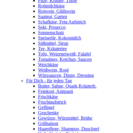
Pilze, Kräuter, Töpfe
Rohmilchkäse
Rotwein, Glühwein
Saatgut, Garten
Schafkäse, Feta Aufstrich
Sekt, Prosecco
Sonnenschutz
Speiseöle, Kokosmilch
Süßmittel, Sirup
Tee, Kräutertee
Tofu, Weizeneiweiß, Falafel
Tomatiges, Ketchup, Saucen
Weichkäse
Weißwein, Rosé
Würzsaucen, Dipps, Dressing
Für Dich - für jeden Tag
Butter, Sahne, Quark,Kräuterb.
Feinkost, Antipasti
Frischkäse
Fruchtaufstrich
Geflügel
Geschenke
Gewürze, Würzmittel, Brühe
Grillsaison
Haarpflege, Shampoo, Duschgel