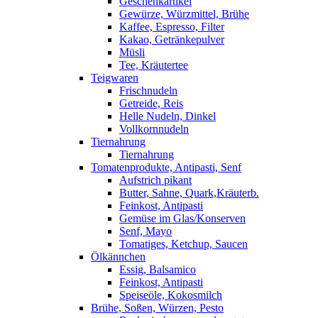
Geschenkartikel
Gewürze, Würzmittel, Brühe
Kaffee, Espresso, Filter
Kakao, Getränkepulver
Müsli
Tee, Kräutertee
Teigwaren
Frischnudeln
Getreide, Reis
Helle Nudeln, Dinkel
Vollkornnudeln
Tiernahrung
Tiernahrung
Tomatenprodukte, Antipasti, Senf
Aufstrich pikant
Butter, Sahne, Quark,Kräuterb.
Feinkost, Antipasti
Gemüse im Glas/Konserven
Senf, Mayo
Tomatiges, Ketchup, Saucen
Ölkännchen
Essig, Balsamico
Feinkost, Antipasti
Speiseöle, Kokosmilch
Brühe, Soßen, Würzen, Pesto