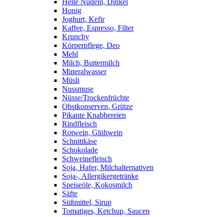
Helle Nudeln, Dinkel
Honig
Joghurt, Kefir
Kaffee, Espresso, Filter
Krunchy
Körperpflege, Deo
Mehl
Milch, Buttermilch
Mineralwasser
Müsli
Nussmuse
Nüsse/Trockenfrüchte
Obstkonserven, Grütze
Pikante Knabbereien
Rindfleisch
Rotwein, Glühwein
Schnittkäse
Schokolade
Schweinefleisch
Soja, Hafer, Milchalternativen
Soja-, Allergikergetränke
Speiseöle, Kokosmilch
Säfte
Süßmittel, Sirup
Tomatiges, Ketchup, Saucen