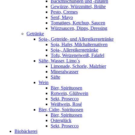
Backmischungen und -zutaten
Gewürze, Würzmittel, Brühe
Pesto, Cremes
Senf, Mayo
Tomatiges, Ketchup, Saucen
Würzsaucen, Dipps, Dressing
Getränke
Soja-, Getreide- und Allergikergetränke
Soja, Hafer, Milchalternativen
Soja-, Allergikergetränke
Tofu, Weizeneiweiß, Falafel
Säfte, Wasser, Limo´s
Limonade, Schorle, Malzbier
Mineralwasser
Säfte
Wein
Bier, Spirituosen
Rotwein, Glühwein
Sekt, Prosecco
Weißwein, Rosé
Bier, Cidre, Spirituosen
Bier, Spirituosen
Osterglück
Sekt, Prosecco
Biobäckerei