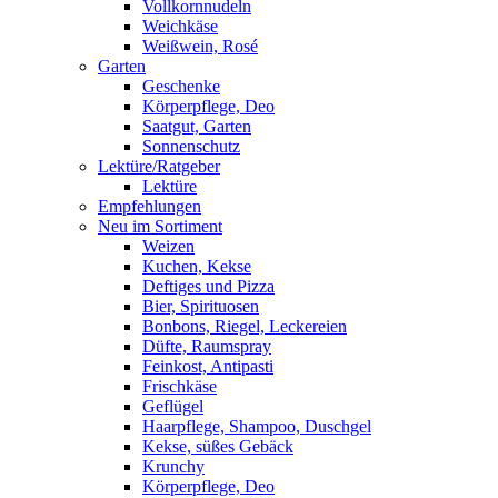
Vollkornnudeln
Weichkäse
Weißwein, Rosé
Garten
Geschenke
Körperpflege, Deo
Saatgut, Garten
Sonnenschutz
Lektüre/Ratgeber
Lektüre
Empfehlungen
Neu im Sortiment
Weizen
Kuchen, Kekse
Deftiges und Pizza
Bier, Spirituosen
Bonbons, Riegel, Leckereien
Düfte, Raumspray
Feinkost, Antipasti
Frischkäse
Geflügel
Haarpflege, Shampoo, Duschgel
Kekse, süßes Gebäck
Krunchy
Körperpflege, Deo