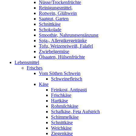
Nüsse/Trockenfrüchte
Reinigungsmittel,
Rotwein, Glühwein
Saatgut, Garten
Schnittkäse
Schokolade
Smoothie, Nahrungsergänzung
Soja-, Allergikergetränke
Tofu, Weizeneiweiß, Falafel
Zwiebelgemüse
Ölsaaten, Hülsenfrüchte
Lebensmittel
Frisches
Vom Söthen Schwein
Schweinefleisch
Käse
Feinkost, Antipasti
Frischkäse
Hartkäse
Rohmilchkäse
Schafkäse, Feta Aufstrich
Schimmelkäse
Schnittkäse
Weichkäse
Ziegenkäse