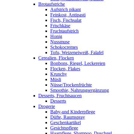
Brotaufstriche
Aufstrich pikant
Feinkost, Antipasti
Fisch, Fischsalat
Frischkäse
Fruchtaufstrich
Honig
Nussmuse
Schokocremes
Tofu, Weizeneiweiß, Falafel
Cerealien, Flocken
Bonbons, Riegel, Leckereien
Flocken, Flakes
Krunchy
Müsli
Nüsse/Trockenfrüchte
Smoothie, Nahrungsergänzung
Desserts, Fruchtsaucen
Desserts
Drogerie
Baby-und Kinderpflege
Düfte, Raumspray
Geschenkartikel
Gesichtspflege
Haarpflege, Shampoo, Duschgel