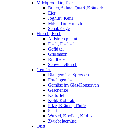
Milchprodukte, Eier
Butter, Sahne, Quark,Kräuterb.
Eier
Joghurt, Kefir
Milch, Buttermilch
Schaf/Ziege
Fleisch, Fisch
Aufstrich pikant
Fisch, Fischsalat
Geflügel
Grillsaison
Rindfleisch
Schweinefleisch
Gemüse
Blattgemüse, Sprossen
Fruchtgemüse
Gemüse im Glas/Konserven
Geschenke
Kartoffeln
Kohl, Kohlrabi
Pilze, Kräuter, Töpfe
Salat
Wurzel, Knollen, Kürbis
Zwiebelgemüse
Obst