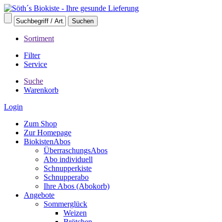
Sortiment
Filter
Service
Suche
Warenkorb
Login
Zum Shop
Zur Homepage
BiokistenAbos
ÜberraschungsAbos
Abo individuell
Schnupperkiste
Schnupperabo
Ihre Abos (Abokorb)
Angebote
Sommerglück
Weizen
Brötchen