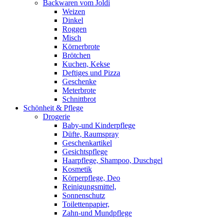
Backwaren vom Joldi
Weizen
Dinkel
Roggen
Misch
Körnerbrote
Brötchen
Kuchen, Kekse
Deftiges und Pizza
Geschenke
Meterbrote
Schnittbrot
Schönheit & Pflege
Drogerie
Baby-und Kinderpflege
Düfte, Raumspray
Geschenkartikel
Gesichtspflege
Haarpflege, Shampoo, Duschgel
Kosmetik
Körperpflege, Deo
Reinigungsmittel,
Sonnenschutz
Toilettenpapier,
Zahn-und Mundpflege