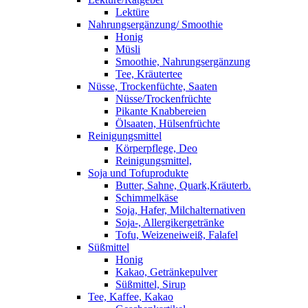
Lektüre
Nahrungsergänzung/ Smoothie
Honig
Müsli
Smoothie, Nahrungsergänzung
Tee, Kräutertee
Nüsse, Trockenfüchte, Saaten
Nüsse/Trockenfrüchte
Pikante Knabbereien
Ölsaaten, Hülsenfrüchte
Reinigungsmittel
Körperpflege, Deo
Reinigungsmittel,
Soja und Tofuprodukte
Butter, Sahne, Quark,Kräuterb.
Schimmelkäse
Soja, Hafer, Milchalternativen
Soja-, Allergikergetränke
Tofu, Weizeneiweiß, Falafel
Süßmittel
Honig
Kakao, Getränkepulver
Süßmittel, Sirup
Tee, Kaffee, Kakao