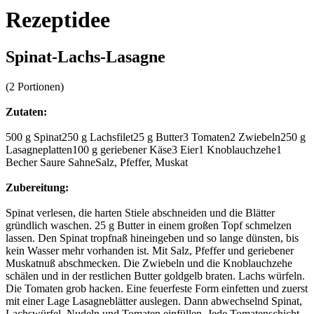
Rezeptidee
Spinat-Lachs-Lasagne
(2 Portionen)
Zutaten:
500 g Spinat250 g Lachsfilet25 g Butter3 Tomaten2 Zwiebeln250 g
Lasagneplatten100 g geriebener Käse3 Eier1 Knoblauchzehe1
Becher Saure SahneSalz, Pfeffer, Muskat
Zubereitung:
Spinat verlesen, die harten Stiele abschneiden und die Blätter
gründlich waschen. 25 g Butter in einem großen Topf schmelzen
lassen. Den Spinat tropfnaß hineingeben und so lange dünsten, bis
kein Wasser mehr vorhanden ist. Mit Salz, Pfeffer und geriebener
Muskatnuß abschmecken. Die Zwiebeln und die Knoblauchzehe
schälen und in der restlichen Butter goldgelb braten. Lachs würfeln.
Die Tomaten grob hacken. Eine feuerfeste Form einfetten und zuerst
mit einer Lage Lasagneblätter auslegen. Dann abwechselnd Spinat,
Lachswürfel, Nudeln und Tomaten einfüllen. Jede Tomatenschicht