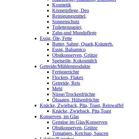
Kosmetik
Körperpflege, Deo
Reinigungsmittel,
Sonnenschutz
Toilettenpapier,
Zahn-und Mundpflege
Essig, Öle, Fette
Butter, Sahne, Quark,Kräuterb.
Essig, Balsamico
Obstkonserven, Grütze
Speiseöle, Kokosmilch
Getreide/Mühlenprodukte
Fertiggerichte
Flocken, Flakes
Getreide, Reis
Mehl
Nüsse/Trockenfrüchte
Ölsaaten, Hülsenfrüchte
Knäcke, Zwieback, Pita, Toast, Reiswaffel
Knäcke, Zwieback, Pita,Toast
Konserven, im Glas
Gemüse im Glas/Konserven
Obstkonserven, Grütze
Tomatiges, Ketchup, Saucen
Lektüre/Ratgeber