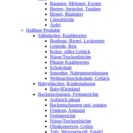
Bananen, Melonen, Exoten
Beeren, Steinobst, Trauben
Birnen, Rhababer
Citrusfrüchte
Äpfel
Haltbare Produkte
Süßigkeiten, Knabbereien
Bonbons, Riegel, Leckereien
Getreide, Reis
Kekse, süßes Gebäck
Nüsse/Trockenfrüchte
Pikante Knabbereien
Schokolade
Smoothie, Nahrungsergänzung
Weihnachtsschokolade, Gebäck
Babygläschen, Kindernahrung
Baby/Kleinkind
Backmischungen, Fertiggerichte
Aufstrich pikant
Backmischungen und -zutaten
Feinkost, Antipasti
Fertiggerichte
Nüsse/Trockenfrüchte
Obstkonserven, Grütze
Tofu, Weizeneiweiß, Falafel