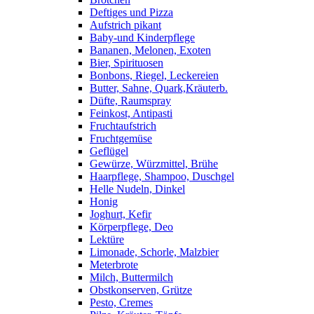
Deftiges und Pizza
Aufstrich pikant
Baby-und Kinderpflege
Bananen, Melonen, Exoten
Bier, Spirituosen
Bonbons, Riegel, Leckereien
Butter, Sahne, Quark,Kräuterb.
Düfte, Raumspray
Feinkost, Antipasti
Fruchtaufstrich
Fruchtgemüse
Geflügel
Gewürze, Würzmittel, Brühe
Haarpflege, Shampoo, Duschgel
Helle Nudeln, Dinkel
Honig
Joghurt, Kefir
Körperpflege, Deo
Lektüre
Limonade, Schorle, Malzbier
Meterbrote
Milch, Buttermilch
Obstkonserven, Grütze
Pesto, Cremes