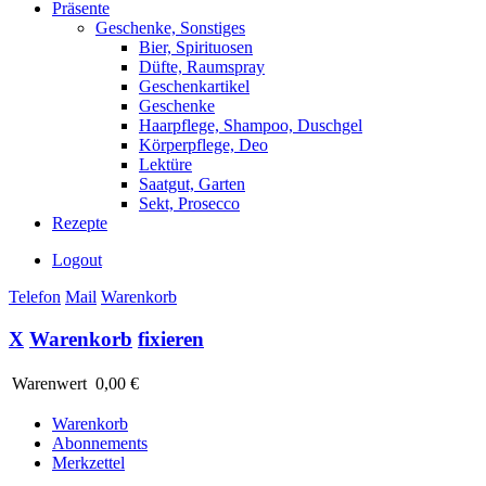
Präsente
Geschenke, Sonstiges
Bier, Spirituosen
Düfte, Raumspray
Geschenkartikel
Geschenke
Haarpflege, Shampoo, Duschgel
Körperpflege, Deo
Lektüre
Saatgut, Garten
Sekt, Prosecco
Rezepte
Logout
Telefon
Mail
Warenkorb
X
Warenkorb
fixieren
Warenwert
0,00 €
Warenkorb
Abonnements
Merkzettel