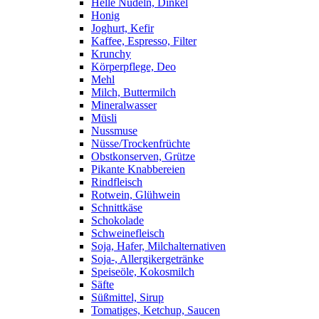
Helle Nudeln, Dinkel
Honig
Joghurt, Kefir
Kaffee, Espresso, Filter
Krunchy
Körperpflege, Deo
Mehl
Milch, Buttermilch
Mineralwasser
Müsli
Nussmuse
Nüsse/Trockenfrüchte
Obstkonserven, Grütze
Pikante Knabbereien
Rindfleisch
Rotwein, Glühwein
Schnittkäse
Schokolade
Schweinefleisch
Soja, Hafer, Milchalternativen
Soja-, Allergikergetränke
Speiseöle, Kokosmilch
Säfte
Süßmittel, Sirup
Tomatiges, Ketchup, Saucen