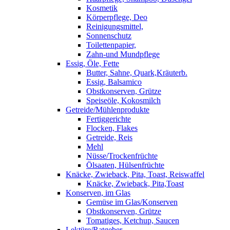
Kosmetik
Körperpflege, Deo
Reinigungsmittel,
Sonnenschutz
Toilettenpapier,
Zahn-und Mundpflege
Essig, Öle, Fette
Butter, Sahne, Quark,Kräuterb.
Essig, Balsamico
Obstkonserven, Grütze
Speiseöle, Kokosmilch
Getreide/Mühlenprodukte
Fertiggerichte
Flocken, Flakes
Getreide, Reis
Mehl
Nüsse/Trockenfrüchte
Ölsaaten, Hülsenfrüchte
Knäcke, Zwieback, Pita, Toast, Reiswaffel
Knäcke, Zwieback, Pita,Toast
Konserven, im Glas
Gemüse im Glas/Konserven
Obstkonserven, Grütze
Tomatiges, Ketchup, Saucen
Lektüre/Ratgeber