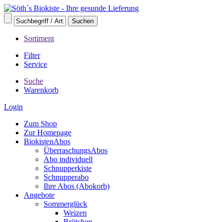
Sortiment
Filter
Service
Suche
Warenkorb
Login
Zum Shop
Zur Homepage
BiokistenAbos
ÜberraschungsAbos
Abo individuell
Schnupperkiste
Schnupperabo
Ihre Abos (Abokorb)
Angebote
Sommerglück
Weizen
Brötchen