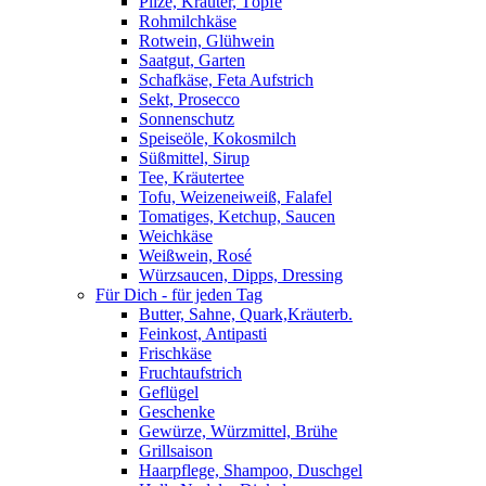
Pilze, Kräuter, Töpfe
Rohmilchkäse
Rotwein, Glühwein
Saatgut, Garten
Schafkäse, Feta Aufstrich
Sekt, Prosecco
Sonnenschutz
Speiseöle, Kokosmilch
Süßmittel, Sirup
Tee, Kräutertee
Tofu, Weizeneiweiß, Falafel
Tomatiges, Ketchup, Saucen
Weichkäse
Weißwein, Rosé
Würzsaucen, Dipps, Dressing
Für Dich - für jeden Tag
Butter, Sahne, Quark,Kräuterb.
Feinkost, Antipasti
Frischkäse
Fruchtaufstrich
Geflügel
Geschenke
Gewürze, Würzmittel, Brühe
Grillsaison
Haarpflege, Shampoo, Duschgel