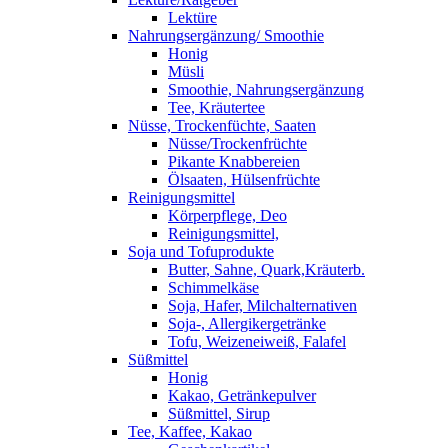
Lektüre
Nahrungsergänzung/ Smoothie
Honig
Müsli
Smoothie, Nahrungsergänzung
Tee, Kräutertee
Nüsse, Trockenfüchte, Saaten
Nüsse/Trockenfrüchte
Pikante Knabbereien
Ölsaaten, Hülsenfrüchte
Reinigungsmittel
Körperpflege, Deo
Reinigungsmittel,
Soja und Tofuprodukte
Butter, Sahne, Quark,Kräuterb.
Schimmelkäse
Soja, Hafer, Milchalternativen
Soja-, Allergikergetränke
Tofu, Weizeneiweiß, Falafel
Süßmittel
Honig
Kakao, Getränkepulver
Süßmittel, Sirup
Tee, Kaffee, Kakao