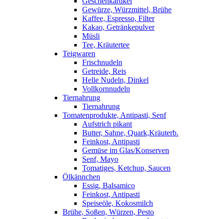
Geschenkartikel
Gewürze, Würzmittel, Brühe
Kaffee, Espresso, Filter
Kakao, Getränkepulver
Müsli
Tee, Kräutertee
Teigwaren
Frischnudeln
Getreide, Reis
Helle Nudeln, Dinkel
Vollkornnudeln
Tiernahrung
Tiernahrung
Tomatenprodukte, Antipasti, Senf
Aufstrich pikant
Butter, Sahne, Quark,Kräuterb.
Feinkost, Antipasti
Gemüse im Glas/Konserven
Senf, Mayo
Tomatiges, Ketchup, Saucen
Ölkännchen
Essig, Balsamico
Feinkost, Antipasti
Speiseöle, Kokosmilch
Brühe, Soßen, Würzen, Pesto