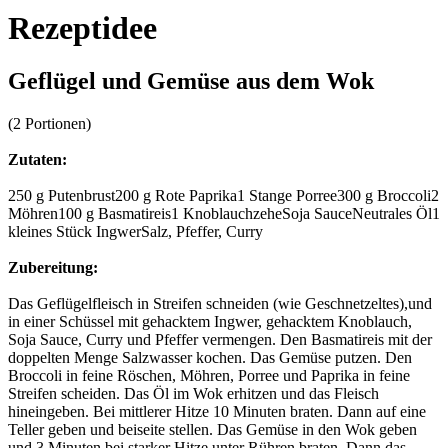
Rezeptidee
Geflügel und Gemüse aus dem Wok
(2 Portionen)
Zutaten:
250 g Putenbrust200 g Rote Paprika1 Stange Porree300 g Broccoli2
Möhren100 g Basmatireis1 KnoblauchzeheSoja SauceNeutrales Öl1
kleines Stück IngwerSalz, Pfeffer, Curry
Zubereitung:
Das Geflügelfleisch in Streifen schneiden (wie Geschnetzeltes),und
in einer Schüssel mit gehacktem Ingwer, gehacktem Knoblauch,
Soja Sauce, Curry und Pfeffer vermengen. Den Basmatireis mit der
doppelten Menge Salzwasser kochen. Das Gemüse putzen. Den
Broccoli in feine Röschen, Möhren, Porree und Paprika in feine
Streifen scheiden. Das Öl im Wok erhitzen und das Fleisch
hineingeben. Bei mittlerer Hitze 10 Minuten braten. Dann auf eine
Teller geben und beiseite stellen. Das Gemüse in den Wok geben
und 3 Minuten bei starker Hitze unter Rühren braten. Dann das