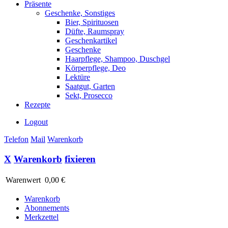
Präsente
Geschenke, Sonstiges
Bier, Spirituosen
Düfte, Raumspray
Geschenkartikel
Geschenke
Haarpflege, Shampoo, Duschgel
Körperpflege, Deo
Lektüre
Saatgut, Garten
Sekt, Prosecco
Rezepte
Logout
Telefon
Mail
Warenkorb
X
Warenkorb
fixieren
Warenwert
0,00 €
Warenkorb
Abonnements
Merkzettel