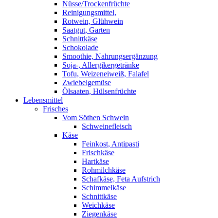
Nüsse/Trockenfrüchte
Reinigungsmittel,
Rotwein, Glühwein
Saatgut, Garten
Schnittkäse
Schokolade
Smoothie, Nahrungsergänzung
Soja-, Allergikergetränke
Tofu, Weizeneiweiß, Falafel
Zwiebelgemüse
Ölsaaten, Hülsenfrüchte
Lebensmittel
Frisches
Vom Söthen Schwein
Schweinefleisch
Käse
Feinkost, Antipasti
Frischkäse
Hartkäse
Rohmilchkäse
Schafkäse, Feta Aufstrich
Schimmelkäse
Schnittkäse
Weichkäse
Ziegenkäse