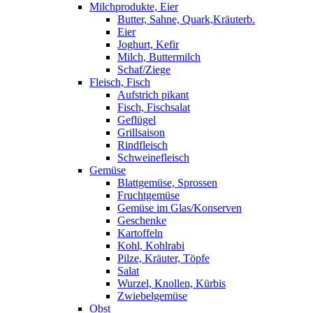
Milchprodukte, Eier
Butter, Sahne, Quark,Kräuterb.
Eier
Joghurt, Kefir
Milch, Buttermilch
Schaf/Ziege
Fleisch, Fisch
Aufstrich pikant
Fisch, Fischsalat
Geflügel
Grillsaison
Rindfleisch
Schweinefleisch
Gemüse
Blattgemüse, Sprossen
Fruchtgemüse
Gemüse im Glas/Konserven
Geschenke
Kartoffeln
Kohl, Kohlrabi
Pilze, Kräuter, Töpfe
Salat
Wurzel, Knollen, Kürbis
Zwiebelgemüse
Obst