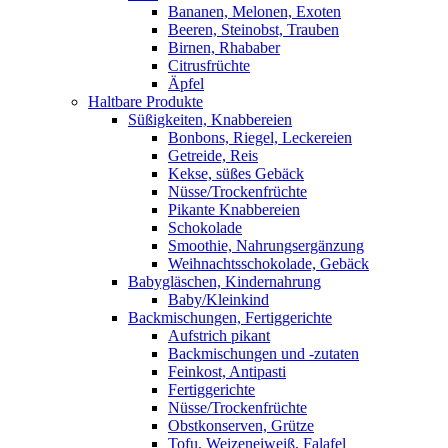
Bananen, Melonen, Exoten
Beeren, Steinobst, Trauben
Birnen, Rhababer
Citrusfrüchte
Äpfel
Haltbare Produkte
Süßigkeiten, Knabbereien
Bonbons, Riegel, Leckereien
Getreide, Reis
Kekse, süßes Gebäck
Nüsse/Trockenfrüchte
Pikante Knabbereien
Schokolade
Smoothie, Nahrungsergänzung
Weihnachtsschokolade, Gebäck
Babygläschen, Kindernahrung
Baby/Kleinkind
Backmischungen, Fertiggerichte
Aufstrich pikant
Backmischungen und -zutaten
Feinkost, Antipasti
Fertiggerichte
Nüsse/Trockenfrüchte
Obstkonserven, Grütze
Tofu, Weizeneiweiß, Falafel