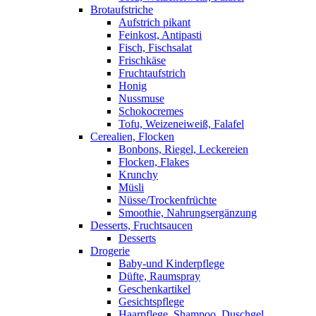
Brotaufstriche
Aufstrich pikant
Feinkost, Antipasti
Fisch, Fischsalat
Frischkäse
Fruchtaufstrich
Honig
Nussmuse
Schokocremes
Tofu, Weizeneiweiß, Falafel
Cerealien, Flocken
Bonbons, Riegel, Leckereien
Flocken, Flakes
Krunchy
Müsli
Nüsse/Trockenfrüchte
Smoothie, Nahrungsergänzung
Desserts, Fruchtsaucen
Desserts
Drogerie
Baby-und Kinderpflege
Düfte, Raumspray
Geschenkartikel
Gesichtspflege
Haarpflege, Shampoo, Duschgel