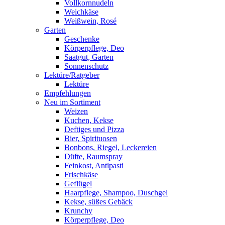
Vollkornnudeln
Weichkäse
Weißwein, Rosé
Garten
Geschenke
Körperpflege, Deo
Saatgut, Garten
Sonnenschutz
Lektüre/Ratgeber
Lektüre
Empfehlungen
Neu im Sortiment
Weizen
Kuchen, Kekse
Deftiges und Pizza
Bier, Spirituosen
Bonbons, Riegel, Leckereien
Düfte, Raumspray
Feinkost, Antipasti
Frischkäse
Geflügel
Haarpflege, Shampoo, Duschgel
Kekse, süßes Gebäck
Krunchy
Körperpflege, Deo