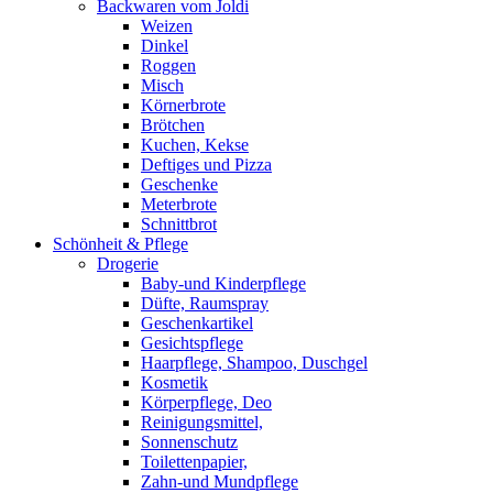
Backwaren vom Joldi
Weizen
Dinkel
Roggen
Misch
Körnerbrote
Brötchen
Kuchen, Kekse
Deftiges und Pizza
Geschenke
Meterbrote
Schnittbrot
Schönheit & Pflege
Drogerie
Baby-und Kinderpflege
Düfte, Raumspray
Geschenkartikel
Gesichtspflege
Haarpflege, Shampoo, Duschgel
Kosmetik
Körperpflege, Deo
Reinigungsmittel,
Sonnenschutz
Toilettenpapier,
Zahn-und Mundpflege