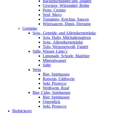
Backmischungen und -zutaten
Gewürze, Würzmittel, Brühe
Pesto, Cremes
Senf, Mayo
Tomatiges, Ketchup, Saucen
Würzsaucen, Dipps, Dressing
Getränke
Soja-, Getreide- und Allergikergetränke
Soja, Hafer, Milchalternativen
Soja-, Allergikergetränke
Tofu, Weizeneiweiß, Falafel
Säfte, Wasser, Limo´s
Limonade, Schorle, Malzbier
Mineralwasser
Säfte
Wein
Bier, Spirituosen
Rotwein, Glühwein
Sekt, Prosecco
Weißwein, Rosé
Bier, Cidre, Spirituosen
Bier, Spirituosen
Osterglück
Sekt, Prosecco
Biobäckerei