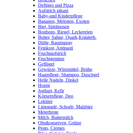
Deftiges und Pizza
Aufstrich pikant
Baby-und Kinderpflege
Bananen, Melonen, Exoten
Bier, Spirituosen
Bonbons, Riegel, Leckereien
Butter, Sahne, Quark,Kräuterb.
Düfte, Raumspray
Feinkost, Antipasti
Fruchtaufstrich
Fruchtgemüse
Geflügel
Gewürze, Würzmittel, Brühe
Haarpflege, Shampoo, Duschgel
Helle Nudeln, Dinkel
Honig
Joghurt, Kefir
Körperpflege, Deo
Lektüre
Limonade, Schorle, Malzbier
Meterbrote
Milch, Buttermilch
Obstkonserven, Grütze
Pesto, Cremes