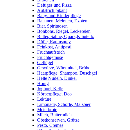
Deftiges und Pizza
Aufstrich pikant
Baby-und Kinderpflege
Bananen, Melonen, Exoten
Bier, Spirituosen
Bonbons, Riegel, Leckereien
Butter, Sahne, Quark,Kräuterb.
Düfte, Raumspray
Feinkost, Antipasti
Fruchtaufstrich
Fruchtgemüse
Geflügel
Gewürze, Würzmittel, Brühe
Haarpflege, Shampoo, Duschgel
Helle Nudeln, Dinkel
Honig
Joghurt, Kefir
Körperpflege, Deo
Lektüre
Limonade, Schorle, Malzbier
Meterbrote
Milch, Buttermilch
Obstkonserven, Grütze
Pesto, Cremes