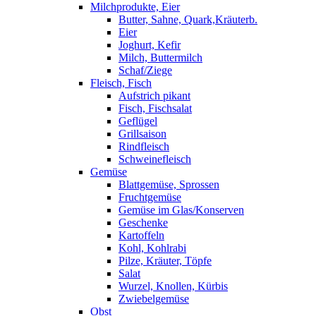
Milchprodukte, Eier
Butter, Sahne, Quark,Kräuterb.
Eier
Joghurt, Kefir
Milch, Buttermilch
Schaf/Ziege
Fleisch, Fisch
Aufstrich pikant
Fisch, Fischsalat
Geflügel
Grillsaison
Rindfleisch
Schweinefleisch
Gemüse
Blattgemüse, Sprossen
Fruchtgemüse
Gemüse im Glas/Konserven
Geschenke
Kartoffeln
Kohl, Kohlrabi
Pilze, Kräuter, Töpfe
Salat
Wurzel, Knollen, Kürbis
Zwiebelgemüse
Obst