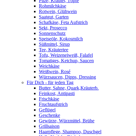
Pilze, Kräuter, Töpfe
Rohmilchkäse
Rotwein, Glühwein
Saatgut, Garten
Schafkäse, Feta Aufstrich
Sekt, Prosecco
Sonnenschutz
Speiseöle, Kokosmilch
Süßmittel, Sirup
Tee, Kräutertee
Tofu, Weizeneiweiß, Falafel
Tomatiges, Ketchup, Saucen
Weichkäse
Weißwein, Rosé
Würzsaucen, Dipps, Dressing
Für Dich - für jeden Tag
Butter, Sahne, Quark,Kräuterb.
Feinkost, Antipasti
Frischkäse
Fruchtaufstrich
Geflügel
Geschenke
Gewürze, Würzmittel, Brühe
Grillsaison
Haarpflege, Shampoo, Duschgel