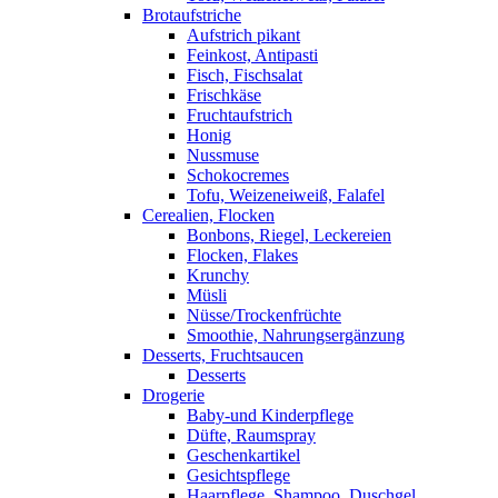
Brotaufstriche
Aufstrich pikant
Feinkost, Antipasti
Fisch, Fischsalat
Frischkäse
Fruchtaufstrich
Honig
Nussmuse
Schokocremes
Tofu, Weizeneiweiß, Falafel
Cerealien, Flocken
Bonbons, Riegel, Leckereien
Flocken, Flakes
Krunchy
Müsli
Nüsse/Trockenfrüchte
Smoothie, Nahrungsergänzung
Desserts, Fruchtsaucen
Desserts
Drogerie
Baby-und Kinderpflege
Düfte, Raumspray
Geschenkartikel
Gesichtspflege
Haarpflege, Shampoo, Duschgel