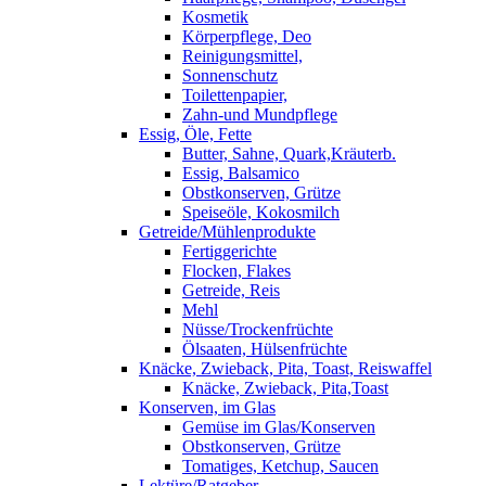
Kosmetik
Körperpflege, Deo
Reinigungsmittel,
Sonnenschutz
Toilettenpapier,
Zahn-und Mundpflege
Essig, Öle, Fette
Butter, Sahne, Quark,Kräuterb.
Essig, Balsamico
Obstkonserven, Grütze
Speiseöle, Kokosmilch
Getreide/Mühlenprodukte
Fertiggerichte
Flocken, Flakes
Getreide, Reis
Mehl
Nüsse/Trockenfrüchte
Ölsaaten, Hülsenfrüchte
Knäcke, Zwieback, Pita, Toast, Reiswaffel
Knäcke, Zwieback, Pita,Toast
Konserven, im Glas
Gemüse im Glas/Konserven
Obstkonserven, Grütze
Tomatiges, Ketchup, Saucen
Lektüre/Ratgeber