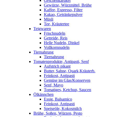
Geschenkartikel
Gewürze, Würzmittel, Brühe
Kaffee, Espresso, Filter
Kakao, Getränkepulver
Müsli
Tee, Kräutertee
Teigwaren
Frischnudeln
Getreide, Reis
Helle Nudeln, Dinkel
Vollkornnudeln
Tiernahrung
Tiernahrung
Tomatenprodukte, Antipasti, Senf
Aufstrich pikant
Butter, Sahne, Quark,Kräuterb.
Feinkost, Antipasti
Gemüse im Glas/Konserven
Senf, Mayo
Tomatiges, Ketchup, Saucen
Ölkännchen
Essig, Balsamico
Feinkost, Antipasti
Speiseöle, Kokosmilch
Brühe, Soßen, Würzen, Pesto