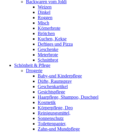
Backwaren vom Joldi
Weizen
Dinkel
Roggen
Misch
Körnerbrote
Brötchen
Kuchen, Kekse
Deftiges und Pizza
Geschenke
Meterbrote
Schnittbrot
Schönheit & Pflege
Drogerie
Baby-und Kinderpflege
Düfte, Raumspray
Geschenkartikel
Gesichtspflege
Haarpflege, Shampoo, Duschgel
Kosmetik
Körperpflege, Deo
Reinigungsmittel,
Sonnenschutz
Toilettenpapier,
Zahn-und Mundpflege