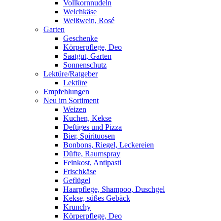
Vollkornnudeln
Weichkäse
Weißwein, Rosé
Garten
Geschenke
Körperpflege, Deo
Saatgut, Garten
Sonnenschutz
Lektüre/Ratgeber
Lektüre
Empfehlungen
Neu im Sortiment
Weizen
Kuchen, Kekse
Deftiges und Pizza
Bier, Spirituosen
Bonbons, Riegel, Leckereien
Düfte, Raumspray
Feinkost, Antipasti
Frischkäse
Geflügel
Haarpflege, Shampoo, Duschgel
Kekse, süßes Gebäck
Krunchy
Körperpflege, Deo