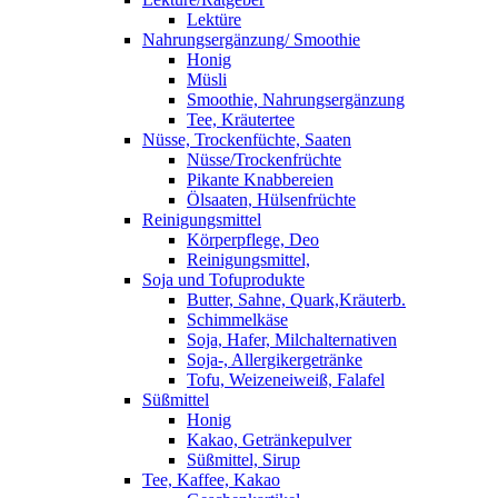
Lektüre
Nahrungsergänzung/ Smoothie
Honig
Müsli
Smoothie, Nahrungsergänzung
Tee, Kräutertee
Nüsse, Trockenfüchte, Saaten
Nüsse/Trockenfrüchte
Pikante Knabbereien
Ölsaaten, Hülsenfrüchte
Reinigungsmittel
Körperpflege, Deo
Reinigungsmittel,
Soja und Tofuprodukte
Butter, Sahne, Quark,Kräuterb.
Schimmelkäse
Soja, Hafer, Milchalternativen
Soja-, Allergikergetränke
Tofu, Weizeneiweiß, Falafel
Süßmittel
Honig
Kakao, Getränkepulver
Süßmittel, Sirup
Tee, Kaffee, Kakao