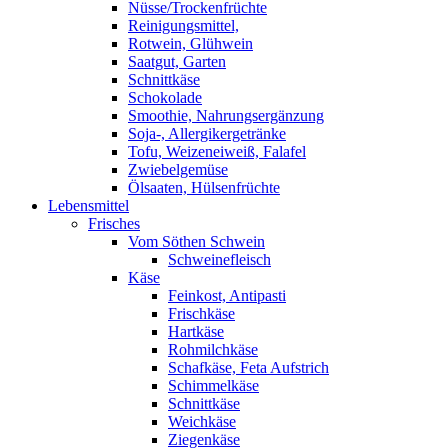
Nüsse/Trockenfrüchte
Reinigungsmittel,
Rotwein, Glühwein
Saatgut, Garten
Schnittkäse
Schokolade
Smoothie, Nahrungsergänzung
Soja-, Allergikergetränke
Tofu, Weizeneiweiß, Falafel
Zwiebelgemüse
Ölsaaten, Hülsenfrüchte
Lebensmittel
Frisches
Vom Söthen Schwein
Schweinefleisch
Käse
Feinkost, Antipasti
Frischkäse
Hartkäse
Rohmilchkäse
Schafkäse, Feta Aufstrich
Schimmelkäse
Schnittkäse
Weichkäse
Ziegenkäse