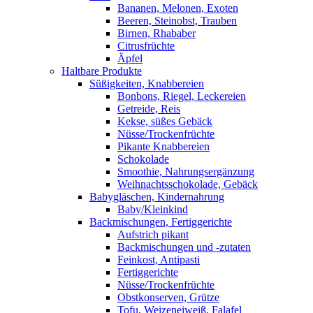
Bananen, Melonen, Exoten
Beeren, Steinobst, Trauben
Birnen, Rhababer
Citrusfrüchte
Äpfel
Haltbare Produkte
Süßigkeiten, Knabbereien
Bonbons, Riegel, Leckereien
Getreide, Reis
Kekse, süßes Gebäck
Nüsse/Trockenfrüchte
Pikante Knabbereien
Schokolade
Smoothie, Nahrungsergänzung
Weihnachtsschokolade, Gebäck
Babygläschen, Kindernahrung
Baby/Kleinkind
Backmischungen, Fertiggerichte
Aufstrich pikant
Backmischungen und -zutaten
Feinkost, Antipasti
Fertiggerichte
Nüsse/Trockenfrüchte
Obstkonserven, Grütze
Tofu, Weizeneiweiß, Falafel