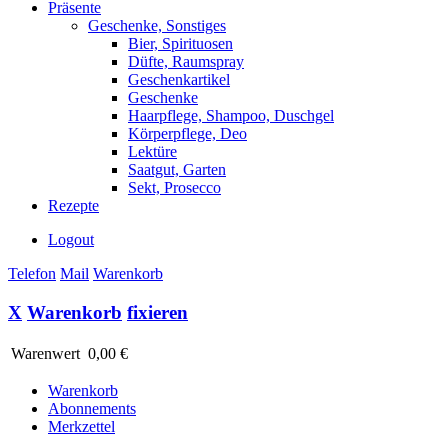
Präsente
Geschenke, Sonstiges
Bier, Spirituosen
Düfte, Raumspray
Geschenkartikel
Geschenke
Haarpflege, Shampoo, Duschgel
Körperpflege, Deo
Lektüre
Saatgut, Garten
Sekt, Prosecco
Rezepte
Logout
Telefon
Mail
Warenkorb
X
Warenkorb
fixieren
Warenwert
0,00 €
Warenkorb
Abonnements
Merkzettel