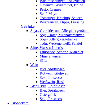
Backmischungen und -zutaten
Gewürze, Würzmittel, Brühe
Pesto, Cremes
Senf, Mayo
Tomatiges, Ketchup, Saucen
Würzsaucen, Dipps, Dressing
Getränke
Soja-, Getreide- und Allergikergetränke
Soja, Hafer, Milchalternativen
Soja-, Allergikergetränke
Tofu, Weizeneiweiß, Falafel
Säfte, Wasser, Limo´s
Limonade, Schorle, Malzbier
Mineralwasser
Säfte
Wein
Bier, Spirituosen
Rotwein, Glühwein
Sekt, Prosecco
Weißwein, Rosé
Bier, Cidre, Spirituosen
Bier, Spirituosen
Osterglück
Sekt, Prosecco
Biobäckerei