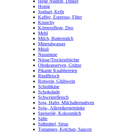
Helle Nudeln, Dinkel
Honig
Joghurt, Kefir
Kaffee, Espresso, Filter
Krunchy
Körperpflege, Deo
Mehl
Milch, Buttermilch
Mineralwasser
Müsli
Nussmuse
Nüsse/Trockenfrüchte
Obstkonserven, Grütze
Pikante Knabbereien
Rindfleisch
Rotwein, Glühwein
Schnittkäse
Schokolade
Schweinefleisch
Soja, Hafer, Milchalternativen
Soja-, Allergikergetränke
Speiseöle, Kokosmilch
Säfte
Süßmittel, Sirup
Tomatiges, Ketchup, Saucen