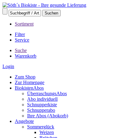
Sortiment
Filter
Service
Suche
Warenkorb
Login
Zum Shop
Zur Homepage
BiokistenAbos
ÜberraschungsAbos
Abo individuell
Schnupperkiste
Schnupperabo
Ihre Abos (Abokorb)
Angebote
Sommerglück
Weizen
Brötchen