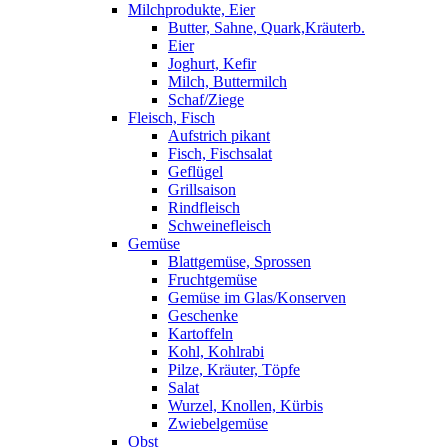
Milchprodukte, Eier
Butter, Sahne, Quark,Kräuterb.
Eier
Joghurt, Kefir
Milch, Buttermilch
Schaf/Ziege
Fleisch, Fisch
Aufstrich pikant
Fisch, Fischsalat
Geflügel
Grillsaison
Rindfleisch
Schweinefleisch
Gemüse
Blattgemüse, Sprossen
Fruchtgemüse
Gemüse im Glas/Konserven
Geschenke
Kartoffeln
Kohl, Kohlrabi
Pilze, Kräuter, Töpfe
Salat
Wurzel, Knollen, Kürbis
Zwiebelgemüse
Obst