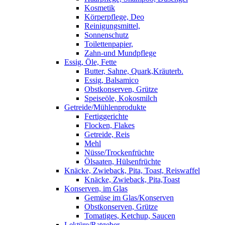
Kosmetik
Körperpflege, Deo
Reinigungsmittel,
Sonnenschutz
Toilettenpapier,
Zahn-und Mundpflege
Essig, Öle, Fette
Butter, Sahne, Quark,Kräuterb.
Essig, Balsamico
Obstkonserven, Grütze
Speiseöle, Kokosmilch
Getreide/Mühlenprodukte
Fertiggerichte
Flocken, Flakes
Getreide, Reis
Mehl
Nüsse/Trockenfrüchte
Ölsaaten, Hülsenfrüchte
Knäcke, Zwieback, Pita, Toast, Reiswaffel
Knäcke, Zwieback, Pita,Toast
Konserven, im Glas
Gemüse im Glas/Konserven
Obstkonserven, Grütze
Tomatiges, Ketchup, Saucen
Lektüre/Ratgeber