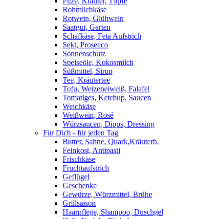
Pilze, Kräuter, Töpfe
Rohmilchkäse
Rotwein, Glühwein
Saatgut, Garten
Schafkäse, Feta Aufstrich
Sekt, Prosecco
Sonnenschutz
Speiseöle, Kokosmilch
Süßmittel, Sirup
Tee, Kräutertee
Tofu, Weizeneiweiß, Falafel
Tomatiges, Ketchup, Saucen
Weichkäse
Weißwein, Rosé
Würzsaucen, Dipps, Dressing
Für Dich - für jeden Tag
Butter, Sahne, Quark,Kräuterb.
Feinkost, Antipasti
Frischkäse
Fruchtaufstrich
Geflügel
Geschenke
Gewürze, Würzmittel, Brühe
Grillsaison
Haarpflege, Shampoo, Duschgel