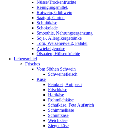
Nüsse/Trockenfrüchte
Reinigungsmittel,
Rotwein, Glühwein
Saatgut, Garten
Schnittkäse
Schokolade
Smoothie, Nahrungsergänzung
Soja-, Allergikergetränke
Tofu, Weizeneiweiß, Falafel
Zwiebelgemüse
Ölsaaten, Hülsenfrüchte
Lebensmittel
Frisches
Vom Söthen Schwein
Schweinefleisch
Käse
Feinkost, Antipasti
Frischkäse
Hartkäse
Rohmilchkäse
Schafkäse, Feta Aufstrich
Schimmelkäse
Schnittkäse
Weichkäse
Ziegenkäse