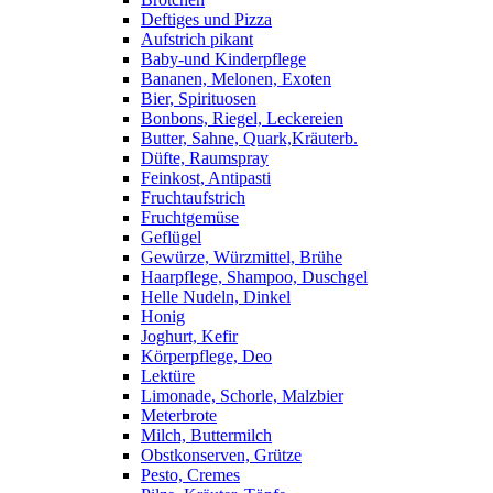
Deftiges und Pizza
Aufstrich pikant
Baby-und Kinderpflege
Bananen, Melonen, Exoten
Bier, Spirituosen
Bonbons, Riegel, Leckereien
Butter, Sahne, Quark,Kräuterb.
Düfte, Raumspray
Feinkost, Antipasti
Fruchtaufstrich
Fruchtgemüse
Geflügel
Gewürze, Würzmittel, Brühe
Haarpflege, Shampoo, Duschgel
Helle Nudeln, Dinkel
Honig
Joghurt, Kefir
Körperpflege, Deo
Lektüre
Limonade, Schorle, Malzbier
Meterbrote
Milch, Buttermilch
Obstkonserven, Grütze
Pesto, Cremes