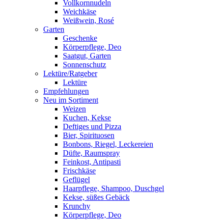
Vollkornnudeln
Weichkäse
Weißwein, Rosé
Garten
Geschenke
Körperpflege, Deo
Saatgut, Garten
Sonnenschutz
Lektüre/Ratgeber
Lektüre
Empfehlungen
Neu im Sortiment
Weizen
Kuchen, Kekse
Deftiges und Pizza
Bier, Spirituosen
Bonbons, Riegel, Leckereien
Düfte, Raumspray
Feinkost, Antipasti
Frischkäse
Geflügel
Haarpflege, Shampoo, Duschgel
Kekse, süßes Gebäck
Krunchy
Körperpflege, Deo