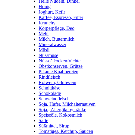
Helle Nudeln, Dinkel
Honig
Joghurt, Kefir
Kaffee, Espresso, Filter
Krunchy
Körperpflege, Deo
Mehl
Milch, Buttermilch
Mineralwasser
Müsli
Nussmuse
Nüsse/Trockenfrüchte
Obstkonserven, Grütze
Pikante Knabbereien
Rindfleisch
Rotwein, Glühwein
Schnittkäse
Schokolade
Schweinefleisch
Soja, Hafer, Milchalternativen
Soja-, Allergikergetränke
Speiseöle, Kokosmilch
Säfte
Süßmittel, Sirup
Tomatiges, Ketchup, Saucen