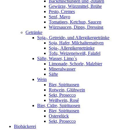
Backmischungen und -zutaten
Gewürze, Würzmittel, Brühe
Pesto, Cremes
Senf, Mayo
Tomatiges, Ketchup, Saucen
Würzsaucen, Dipps, Dressing
Getränke
Soja-, Getreide- und Allergikergetränke
Soja, Hafer, Milchalternativen
Soja-, Allergikergetränke
Tofu, Weizeneiweiß, Falafel
Säfte, Wasser, Limo´s
Limonade, Schorle, Malzbier
Mineralwasser
Säfte
Wein
Bier, Spirituosen
Rotwein, Glühwein
Sekt, Prosecco
Weißwein, Rosé
Bier, Cidre, Spirituosen
Bier, Spirituosen
Osterglück
Sekt, Prosecco
Biobäckerei