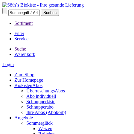
Sortiment
Filter
Service
Suche
Warenkorb
Login
Zum Shop
Zur Homepage
BiokistenAbos
ÜberraschungsAbos
Abo individuell
Schnupperkiste
Schnupperabo
Ihre Abos (Abokorb)
Angebote
Sommerglück
Weizen
Brötchen