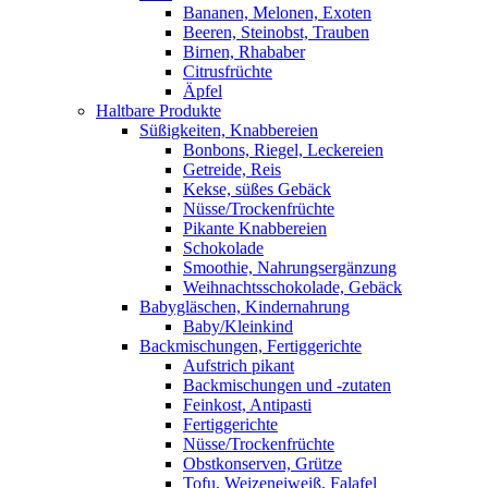
Bananen, Melonen, Exoten
Beeren, Steinobst, Trauben
Birnen, Rhababer
Citrusfrüchte
Äpfel
Haltbare Produkte
Süßigkeiten, Knabbereien
Bonbons, Riegel, Leckereien
Getreide, Reis
Kekse, süßes Gebäck
Nüsse/Trockenfrüchte
Pikante Knabbereien
Schokolade
Smoothie, Nahrungsergänzung
Weihnachtsschokolade, Gebäck
Babygläschen, Kindernahrung
Baby/Kleinkind
Backmischungen, Fertiggerichte
Aufstrich pikant
Backmischungen und -zutaten
Feinkost, Antipasti
Fertiggerichte
Nüsse/Trockenfrüchte
Obstkonserven, Grütze
Tofu, Weizeneiweiß, Falafel