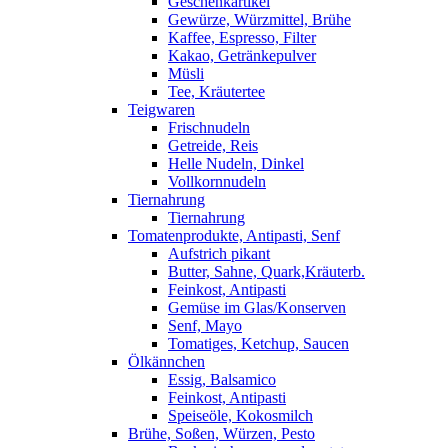
Geschenkartikel
Gewürze, Würzmittel, Brühe
Kaffee, Espresso, Filter
Kakao, Getränkepulver
Müsli
Tee, Kräutertee
Teigwaren
Frischnudeln
Getreide, Reis
Helle Nudeln, Dinkel
Vollkornnudeln
Tiernahrung
Tiernahrung
Tomatenprodukte, Antipasti, Senf
Aufstrich pikant
Butter, Sahne, Quark,Kräuterb.
Feinkost, Antipasti
Gemüse im Glas/Konserven
Senf, Mayo
Tomatiges, Ketchup, Saucen
Ölkännchen
Essig, Balsamico
Feinkost, Antipasti
Speiseöle, Kokosmilch
Brühe, Soßen, Würzen, Pesto