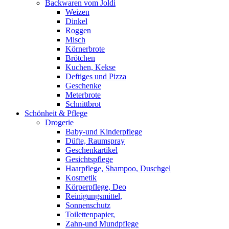
Backwaren vom Joldi
Weizen
Dinkel
Roggen
Misch
Körnerbrote
Brötchen
Kuchen, Kekse
Deftiges und Pizza
Geschenke
Meterbrote
Schnittbrot
Schönheit & Pflege
Drogerie
Baby-und Kinderpflege
Düfte, Raumspray
Geschenkartikel
Gesichtspflege
Haarpflege, Shampoo, Duschgel
Kosmetik
Körperpflege, Deo
Reinigungsmittel,
Sonnenschutz
Toilettenpapier,
Zahn-und Mundpflege