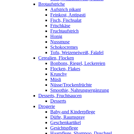
Brotaufstriche
Aufstrich pikant
Feinkost, Antipasti
Fisch, Fischsalat
Frischkäse
Fruchtaufstrich
Honig
Nussmuse
Schokocremes
Tofu, Weizeneiweiß, Falafel
Cerealien, Flocken
Bonbons, Riegel, Leckereien
Flocken, Flakes
Krunchy
Müsli
Nüsse/Trockenfrüchte
Smoothie, Nahrungsergänzung
Desserts, Fruchtsaucen
Desserts
Drogerie
Baby-und Kinderpflege
Düfte, Raumspray
Geschenkartikel
Gesichtspflege
Haarpflege, Shampoo, Duschgel