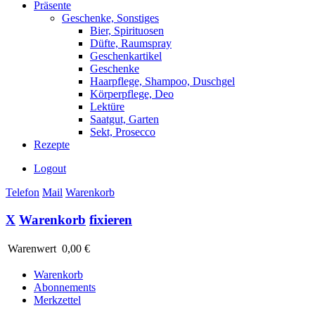
Präsente
Geschenke, Sonstiges
Bier, Spirituosen
Düfte, Raumspray
Geschenkartikel
Geschenke
Haarpflege, Shampoo, Duschgel
Körperpflege, Deo
Lektüre
Saatgut, Garten
Sekt, Prosecco
Rezepte
Logout
Telefon
Mail
Warenkorb
X
Warenkorb
fixieren
Warenwert
0,00 €
Warenkorb
Abonnements
Merkzettel