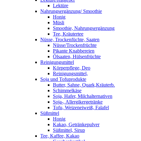
Lektüre
Nahrungsergänzung/ Smoothie
Honig
Müsli
Smoothie, Nahrungsergänzung
Tee, Kräutertee
Nüsse, Trockenfüchte, Saaten
Nüsse/Trockenfrüchte
Pikante Knabbereien
Ölsaaten, Hülsenfrüchte
Reinigungsmittel
Körperpflege, Deo
Reinigungsmittel,
Soja und Tofuprodukte
Butter, Sahne, Quark,Kräuterb.
Schimmelkäse
Soja, Hafer, Milchalternativen
Soja-, Allergikergetränke
Tofu, Weizeneiweiß, Falafel
Süßmittel
Honig
Kakao, Getränkepulver
Süßmittel, Sirup
Tee, Kaffee, Kakao