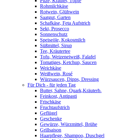
Pilze, Kräuter, Töpfe
Rohmilchkäse
Rotwein, Glühwein
Saatgut, Garten
Schafkäse, Feta Aufstrich
Sekt, Prosecco
Sonnenschutz
Speiseöle, Kokosmilch
Süßmittel, Sirup
Tee, Kräutertee
Tofu, Weizeneiweiß, Falafel
Tomatiges, Ketchup, Saucen
Weichkäse
Weißwein, Rosé
Würzsaucen, Dipps, Dressing
Für Dich - für jeden Tag
Butter, Sahne, Quark,Kräuterb.
Feinkost, Antipasti
Frischkäse
Fruchtaufstrich
Geflügel
Geschenke
Gewürze, Würzmittel, Brühe
Grillsaison
Haarpflege, Shampoo, Duschgel