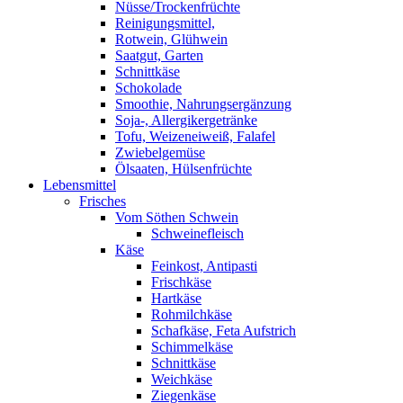
Nüsse/Trockenfrüchte
Reinigungsmittel,
Rotwein, Glühwein
Saatgut, Garten
Schnittkäse
Schokolade
Smoothie, Nahrungsergänzung
Soja-, Allergikergetränke
Tofu, Weizeneiweiß, Falafel
Zwiebelgemüse
Ölsaaten, Hülsenfrüchte
Lebensmittel
Frisches
Vom Söthen Schwein
Schweinefleisch
Käse
Feinkost, Antipasti
Frischkäse
Hartkäse
Rohmilchkäse
Schafkäse, Feta Aufstrich
Schimmelkäse
Schnittkäse
Weichkäse
Ziegenkäse