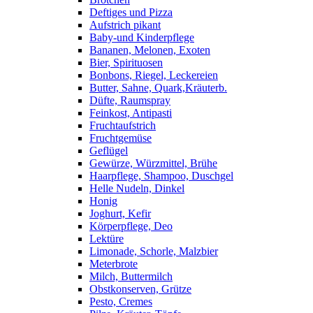
Deftiges und Pizza
Aufstrich pikant
Baby-und Kinderpflege
Bananen, Melonen, Exoten
Bier, Spirituosen
Bonbons, Riegel, Leckereien
Butter, Sahne, Quark,Kräuterb.
Düfte, Raumspray
Feinkost, Antipasti
Fruchtaufstrich
Fruchtgemüse
Geflügel
Gewürze, Würzmittel, Brühe
Haarpflege, Shampoo, Duschgel
Helle Nudeln, Dinkel
Honig
Joghurt, Kefir
Körperpflege, Deo
Lektüre
Limonade, Schorle, Malzbier
Meterbrote
Milch, Buttermilch
Obstkonserven, Grütze
Pesto, Cremes