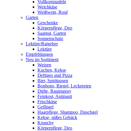
Vollkornnudeln
Weichkäse
Weißwein, Rosé
Garten
Geschenke
Körperpflege, Deo
Saatgut, Garten
Sonnenschutz
Lektüre/Ratgeber
Lektüre
Empfehlungen
Neu im Sortiment
Weizen
Kuchen, Kekse
Deftiges und Pizza
Bier, Spirituosen
Bonbons, Riegel, Leckereien
Düfte, Raumspray
Feinkost, Antipasti
Frischkäse
Geflügel
Haarpflege, Shampoo, Duschgel
Kekse, süßes Gebäck
Krunchy
Körperpflege, Deo