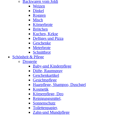
Backwaren vom Joldi
Weizen
Dinkel
Roggen
Misch
Körnerbrote
Brötchen
Kuchen, Kekse
Deftiges und Pizza
Geschenke
Meterbrote
Schnittbrot
Schönheit & Pflege
Drogerie
Baby-und Kinderpflege
Düfte, Raumspray
Geschenkartikel
Gesichtspflege
Haarpflege, Shampoo, Duschgel
Kosmetik
Körperpflege, Deo
Reinigungsmittel,
Sonnenschutz
Toilettenpapier,
Zahn-und Mundpflege