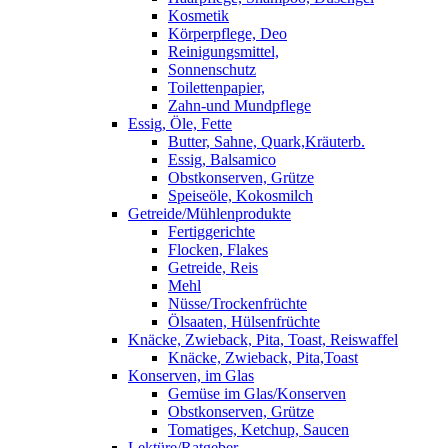
Kosmetik
Körperpflege, Deo
Reinigungsmittel,
Sonnenschutz
Toilettenpapier,
Zahn-und Mundpflege
Essig, Öle, Fette
Butter, Sahne, Quark,Kräuterb.
Essig, Balsamico
Obstkonserven, Grütze
Speiseöle, Kokosmilch
Getreide/Mühlenprodukte
Fertiggerichte
Flocken, Flakes
Getreide, Reis
Mehl
Nüsse/Trockenfrüchte
Ölsaaten, Hülsenfrüchte
Knäcke, Zwieback, Pita, Toast, Reiswaffel
Knäcke, Zwieback, Pita,Toast
Konserven, im Glas
Gemüse im Glas/Konserven
Obstkonserven, Grütze
Tomatiges, Ketchup, Saucen
Lektüre/Ratgeber