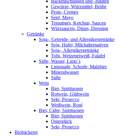
Backmischungen und -zutaten
Gewürze, Würzmittel, Brühe
Pesto, Cremes
Senf, Mayo
Tomatiges, Ketchup, Saucen
Würzsaucen, Dipps, Dressing
Getränke
Soja-, Getreide- und Allergikergetränke
Soja, Hafer, Milchalternativen
Soja-, Allergikergetränke
Tofu, Weizeneiweiß, Falafel
Säfte, Wasser, Limo´s
Limonade, Schorle, Malzbier
Mineralwasser
Säfte
Wein
Bier, Spirituosen
Rotwein, Glühwein
Sekt, Prosecco
Weißwein, Rosé
Bier, Cidre, Spirituosen
Bier, Spirituosen
Osterglück
Sekt, Prosecco
Biobäckerei