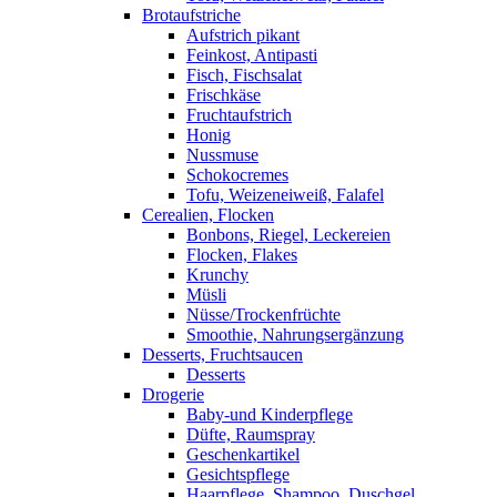
Brotaufstriche
Aufstrich pikant
Feinkost, Antipasti
Fisch, Fischsalat
Frischkäse
Fruchtaufstrich
Honig
Nussmuse
Schokocremes
Tofu, Weizeneiweiß, Falafel
Cerealien, Flocken
Bonbons, Riegel, Leckereien
Flocken, Flakes
Krunchy
Müsli
Nüsse/Trockenfrüchte
Smoothie, Nahrungsergänzung
Desserts, Fruchtsaucen
Desserts
Drogerie
Baby-und Kinderpflege
Düfte, Raumspray
Geschenkartikel
Gesichtspflege
Haarpflege, Shampoo, Duschgel