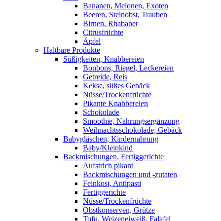
Bananen, Melonen, Exoten
Beeren, Steinobst, Trauben
Birnen, Rhababer
Citrusfrüchte
Äpfel
Haltbare Produkte
Süßigkeiten, Knabbereien
Bonbons, Riegel, Leckereien
Getreide, Reis
Kekse, süßes Gebäck
Nüsse/Trockenfrüchte
Pikante Knabbereien
Schokolade
Smoothie, Nahrungsergänzung
Weihnachtsschokolade, Gebäck
Babygläschen, Kindernahrung
Baby/Kleinkind
Backmischungen, Fertiggerichte
Aufstrich pikant
Backmischungen und -zutaten
Feinkost, Antipasti
Fertiggerichte
Nüsse/Trockenfrüchte
Obstkonserven, Grütze
Tofu, Weizeneiweiß, Falafel