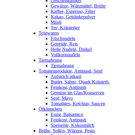
Geschenkartikel
Gewürze, Würzmittel, Brühe
Kaffee, Espresso, Filter
Kakao, Getränkepulver
Müsli
Tee, Kräutertee
Teigwaren
Frischnudeln
Getreide, Reis
Helle Nudeln, Dinkel
Vollkornnudeln
Tiernahrung
Tiernahrung
Tomatenprodukte, Antipasti, Senf
Aufstrich pikant
Butter, Sahne, Quark,Kräuterb.
Feinkost, Antipasti
Gemüse im Glas/Konserven
Senf, Mayo
Tomatiges, Ketchup, Saucen
Ölkännchen
Essig, Balsamico
Feinkost, Antipasti
Speiseöle, Kokosmilch
Brühe, Soßen, Würzen, Pesto