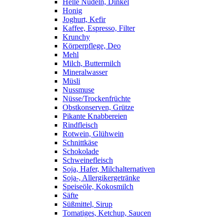
Helle Nudeln, Dinkel
Honig
Joghurt, Kefir
Kaffee, Espresso, Filter
Krunchy
Körperpflege, Deo
Mehl
Milch, Buttermilch
Mineralwasser
Müsli
Nussmuse
Nüsse/Trockenfrüchte
Obstkonserven, Grütze
Pikante Knabbereien
Rindfleisch
Rotwein, Glühwein
Schnittkäse
Schokolade
Schweinefleisch
Soja, Hafer, Milchalternativen
Soja-, Allergikergetränke
Speiseöle, Kokosmilch
Säfte
Süßmittel, Sirup
Tomatiges, Ketchup, Saucen