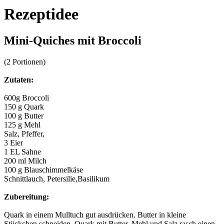
Rezeptidee
Mini-Quiches mit Broccoli
(2 Portionen)
Zutaten:
600g Broccoli
150 g Quark
100 g Butter
125 g Mehl
Salz, Pfeffer,
3 Eier
1 EL Sahne
200 ml Milch
100 g Blauschimmelkäse
Schnittlauch, Petersilie,Basilikum
Zubereitung:
Quark in einem Mulltuch gut ausdrücken. Butter in kleine
Stückchen schneiden. Quark mit Butter, Mehl und Salz rasch einen