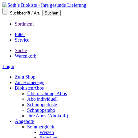
Sortiment
Filter
Service
Suche
Warenkorb
Login
Zum Shop
Zur Homepage
BiokistenAbos
ÜberraschungsAbos
Abo individuell
Schnupperkiste
Schnupperabo
Ihre Abos (Abokorb)
Angebote
Sommerglück
Weizen
Brötchen