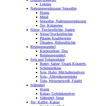
Lektüre
Nahrungsergänzung/ Smoothie
Honig
Müsli
Smoothie, Nahrungsergänzung
Tee, Kräutertee
Nüsse, Trockenfüchte, Saaten
Nüsse/Trockenfrüchte
Pikante Knabbereien
Ölsaaten, Hülsenfrüchte
Reinigungsmittel
Körperpflege, Deo
Reinigungsmittel,
Soja und Tofuprodukte
Butter, Sahne, Quark,Kräuterb.
Schimmelkäse
Soja, Hafer, Milchalternativen
Soja-, Allergikergetränke
Tofu, Weizeneiweiß, Falafel
Süßmittel
Honig
Kakao, Getränkepulver
Süßmittel, Sirup
Tee, Kaffee, Kakao