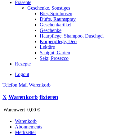
Präsente
Geschenke, Sonstiges
Bier, Spirituosen
Düfte, Raumspray
Geschenkartikel
Geschenke
Haarpflege, Shampoo, Duschgel
Körperpflege, Deo
Lektüre
Saatgut, Garten
Sekt, Prosecco
Rezepte
Logout
Telefon
Mail
Warenkorb
X
Warenkorb
fixieren
Warenwert
0,00 €
Warenkorb
Abonnements
Merkzettel