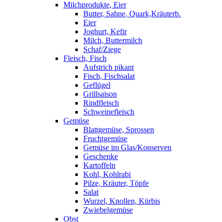
Milchprodukte, Eier
Butter, Sahne, Quark,Kräuterb.
Eier
Joghurt, Kefir
Milch, Buttermilch
Schaf/Ziege
Fleisch, Fisch
Aufstrich pikant
Fisch, Fischsalat
Geflügel
Grillsaison
Rindfleisch
Schweinefleisch
Gemüse
Blattgemüse, Sprossen
Fruchtgemüse
Gemüse im Glas/Konserven
Geschenke
Kartoffeln
Kohl, Kohlrabi
Pilze, Kräuter, Töpfe
Salat
Wurzel, Knollen, Kürbis
Zwiebelgemüse
Obst