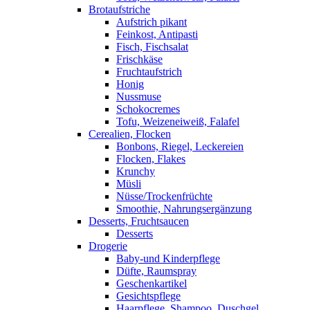
Brotaufstriche
Aufstrich pikant
Feinkost, Antipasti
Fisch, Fischsalat
Frischkäse
Fruchtaufstrich
Honig
Nussmuse
Schokocremes
Tofu, Weizeneiweiß, Falafel
Cerealien, Flocken
Bonbons, Riegel, Leckereien
Flocken, Flakes
Krunchy
Müsli
Nüsse/Trockenfrüchte
Smoothie, Nahrungsergänzung
Desserts, Fruchtsaucen
Desserts
Drogerie
Baby-und Kinderpflege
Düfte, Raumspray
Geschenkartikel
Gesichtspflege
Haarpflege, Shampoo, Duschgel