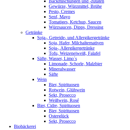
Backmischungen und -zutaten
Gewürze, Würzmittel, Brühe
Pesto, Cremes
Senf, Mayo
Tomatiges, Ketchup, Saucen
Würzsaucen, Dipps, Dressing
Getränke
Soja-, Getreide- und Allergikergetränke
Soja, Hafer, Milchalternativen
Soja-, Allergikergetränke
Tofu, Weizeneiweiß, Falafel
Säfte, Wasser, Limo´s
Limonade, Schorle, Malzbier
Mineralwasser
Säfte
Wein
Bier, Spirituosen
Rotwein, Glühwein
Sekt, Prosecco
Weißwein, Rosé
Bier, Cidre, Spirituosen
Bier, Spirituosen
Osterglück
Sekt, Prosecco
Biobäckerei