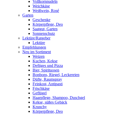
Vollkornnudeln
Weichkäse
Weißwein, Rosé
Garten
Geschenke
Körperpflege, Deo
Saatgut, Garten
Sonnenschutz
Lektüre/Ratgeber
Lektüre
Empfehlungen
Neu im Sortiment
Weizen
Kuchen, Kekse
Deftiges und Pizza
Bier, Spirituosen
Bonbons, Riegel, Leckereien
Düfte, Raumspray
Feinkost, Antipasti
Frischkäse
Geflügel
Haarpflege, Shampoo, Duschgel
Kekse, süßes Gebäck
Krunchy
Körperpflege, Deo