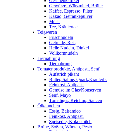
Geschenkartikel
Gewürze, Würzmittel, Brühe
Kaffee, Espresso, Filter
Kakao, Getränkepulver
Müsli
Tee, Kräutertee
Teigwaren
Frischnudeln
Getreide, Reis
Helle Nudeln, Dinkel
Vollkornnudeln
Tiernahrung
Tiernahrung
Tomatenprodukte, Antipasti, Senf
Aufstrich pikant
Butter, Sahne, Quark,Kräuterb.
Feinkost, Antipasti
Gemüse im Glas/Konserven
Senf, Mayo
Tomatiges, Ketchup, Saucen
Ölkännchen
Essig, Balsamico
Feinkost, Antipasti
Speiseöle, Kokosmilch
Brühe, Soßen, Würzen, Pesto