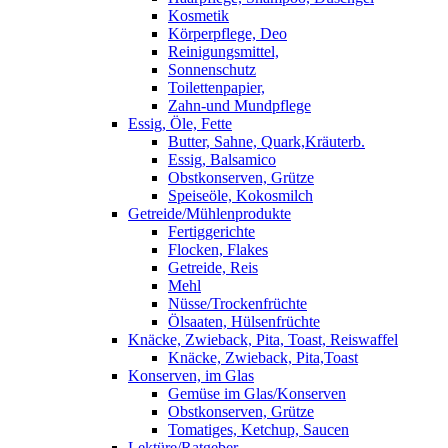
Kosmetik
Körperpflege, Deo
Reinigungsmittel,
Sonnenschutz
Toilettenpapier,
Zahn-und Mundpflege
Essig, Öle, Fette
Butter, Sahne, Quark,Kräuterb.
Essig, Balsamico
Obstkonserven, Grütze
Speiseöle, Kokosmilch
Getreide/Mühlenprodukte
Fertiggerichte
Flocken, Flakes
Getreide, Reis
Mehl
Nüsse/Trockenfrüchte
Ölsaaten, Hülsenfrüchte
Knäcke, Zwieback, Pita, Toast, Reiswaffel
Knäcke, Zwieback, Pita,Toast
Konserven, im Glas
Gemüse im Glas/Konserven
Obstkonserven, Grütze
Tomatiges, Ketchup, Saucen
Lektüre/Ratgeber