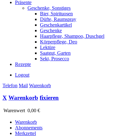
Präsente
Geschenke, Sonstiges
Bier, Spirituosen
Düfte, Raumspray
Geschenkartikel
Geschenke
Haarpflege, Shampoo, Duschgel
Körperpflege, Deo
Lektüre
Saatgut, Garten
Sekt, Prosecco
Rezepte
Logout
Telefon
Mail
Warenkorb
X
Warenkorb
fixieren
Warenwert
0,00 €
Warenkorb
Abonnements
Merkzettel