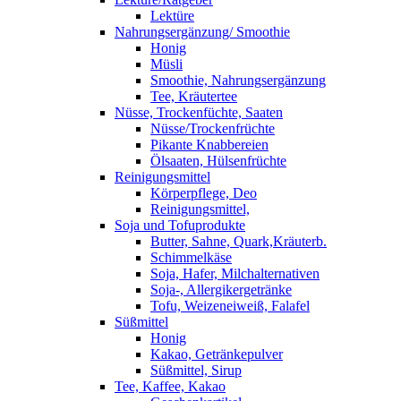
Lektüre
Nahrungsergänzung/ Smoothie
Honig
Müsli
Smoothie, Nahrungsergänzung
Tee, Kräutertee
Nüsse, Trockenfüchte, Saaten
Nüsse/Trockenfrüchte
Pikante Knabbereien
Ölsaaten, Hülsenfrüchte
Reinigungsmittel
Körperpflege, Deo
Reinigungsmittel,
Soja und Tofuprodukte
Butter, Sahne, Quark,Kräuterb.
Schimmelkäse
Soja, Hafer, Milchalternativen
Soja-, Allergikergetränke
Tofu, Weizeneiweiß, Falafel
Süßmittel
Honig
Kakao, Getränkepulver
Süßmittel, Sirup
Tee, Kaffee, Kakao