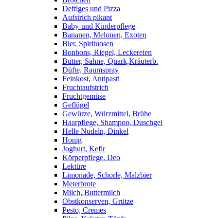
Deftiges und Pizza
Aufstrich pikant
Baby-und Kinderpflege
Bananen, Melonen, Exoten
Bier, Spirituosen
Bonbons, Riegel, Leckereien
Butter, Sahne, Quark,Kräuterb.
Düfte, Raumspray
Feinkost, Antipasti
Fruchtaufstrich
Fruchtgemüse
Geflügel
Gewürze, Würzmittel, Brühe
Haarpflege, Shampoo, Duschgel
Helle Nudeln, Dinkel
Honig
Joghurt, Kefir
Körperpflege, Deo
Lektüre
Limonade, Schorle, Malzbier
Meterbrote
Milch, Buttermilch
Obstkonserven, Grütze
Pesto, Cremes