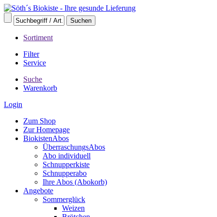
Sortiment
Filter
Service
Suche
Warenkorb
Login
Zum Shop
Zur Homepage
BiokistenAbos
ÜberraschungsAbos
Abo individuell
Schnupperkiste
Schnupperabo
Ihre Abos (Abokorb)
Angebote
Sommerglück
Weizen
Brötchen