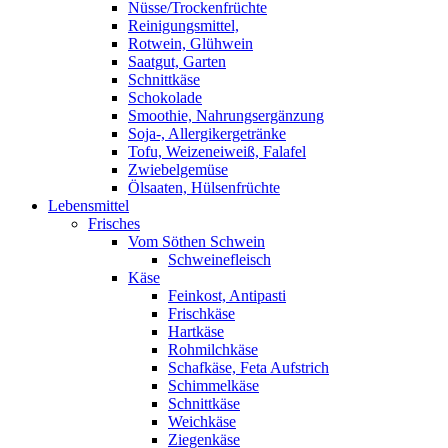
Nüsse/Trockenfrüchte
Reinigungsmittel,
Rotwein, Glühwein
Saatgut, Garten
Schnittkäse
Schokolade
Smoothie, Nahrungsergänzung
Soja-, Allergikergetränke
Tofu, Weizeneiweiß, Falafel
Zwiebelgemüse
Ölsaaten, Hülsenfrüchte
Lebensmittel
Frisches
Vom Söthen Schwein
Schweinefleisch
Käse
Feinkost, Antipasti
Frischkäse
Hartkäse
Rohmilchkäse
Schafkäse, Feta Aufstrich
Schimmelkäse
Schnittkäse
Weichkäse
Ziegenkäse