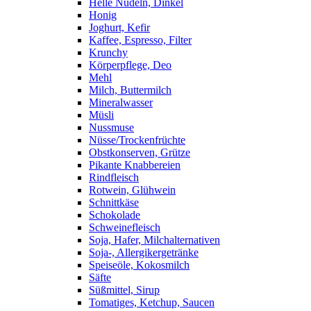
Helle Nudeln, Dinkel
Honig
Joghurt, Kefir
Kaffee, Espresso, Filter
Krunchy
Körperpflege, Deo
Mehl
Milch, Buttermilch
Mineralwasser
Müsli
Nussmuse
Nüsse/Trockenfrüchte
Obstkonserven, Grütze
Pikante Knabbereien
Rindfleisch
Rotwein, Glühwein
Schnittkäse
Schokolade
Schweinefleisch
Soja, Hafer, Milchalternativen
Soja-, Allergikergetränke
Speiseöle, Kokosmilch
Säfte
Süßmittel, Sirup
Tomatiges, Ketchup, Saucen