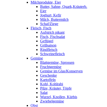
Milchprodukte, Eier
Butter, Sahne, Quark,Kräuterb.
Eier
Joghurt, Kefir
Milch, Buttermilch
Schaf/Ziege
Fleisch, Fisch
Aufstrich pikant
Fisch, Fischsalat
Geflügel
Grillsaison
Rindfleisch
Schweinefleisch
Gemüse
Blattgemüse, Sprossen
Fruchtgemüse
Gemüse im Glas/Konserven
Geschenke
Kartoffeln
Kohl, Kohlrabi
Pilze, Kräuter, Töpfe
Salat
Wurzel, Knollen, Kürbis
Zwiebelgemüse
Obst