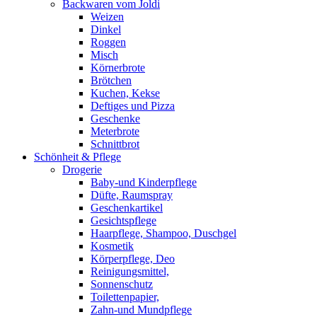
Backwaren vom Joldi
Weizen
Dinkel
Roggen
Misch
Körnerbrote
Brötchen
Kuchen, Kekse
Deftiges und Pizza
Geschenke
Meterbrote
Schnittbrot
Schönheit & Pflege
Drogerie
Baby-und Kinderpflege
Düfte, Raumspray
Geschenkartikel
Gesichtspflege
Haarpflege, Shampoo, Duschgel
Kosmetik
Körperpflege, Deo
Reinigungsmittel,
Sonnenschutz
Toilettenpapier,
Zahn-und Mundpflege