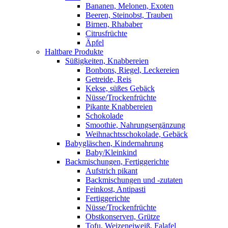
Bananen, Melonen, Exoten
Beeren, Steinobst, Trauben
Birnen, Rhababer
Citrusfrüchte
Äpfel
Haltbare Produkte
Süßigkeiten, Knabbereien
Bonbons, Riegel, Leckereien
Getreide, Reis
Kekse, süßes Gebäck
Nüsse/Trockenfrüchte
Pikante Knabbereien
Schokolade
Smoothie, Nahrungsergänzung
Weihnachtsschokolade, Gebäck
Babygläschen, Kindernahrung
Baby/Kleinkind
Backmischungen, Fertiggerichte
Aufstrich pikant
Backmischungen und -zutaten
Feinkost, Antipasti
Fertiggerichte
Nüsse/Trockenfrüchte
Obstkonserven, Grütze
Tofu, Weizeneiweiß, Falafel