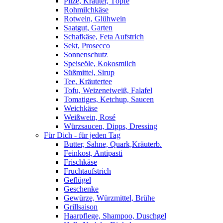
Pilze, Kräuter, Töpfe
Rohmilchkäse
Rotwein, Glühwein
Saatgut, Garten
Schafkäse, Feta Aufstrich
Sekt, Prosecco
Sonnenschutz
Speiseöle, Kokosmilch
Süßmittel, Sirup
Tee, Kräutertee
Tofu, Weizeneiweiß, Falafel
Tomatiges, Ketchup, Saucen
Weichkäse
Weißwein, Rosé
Würzsaucen, Dipps, Dressing
Für Dich - für jeden Tag
Butter, Sahne, Quark,Kräuterb.
Feinkost, Antipasti
Frischkäse
Fruchtaufstrich
Geflügel
Geschenke
Gewürze, Würzmittel, Brühe
Grillsaison
Haarpflege, Shampoo, Duschgel