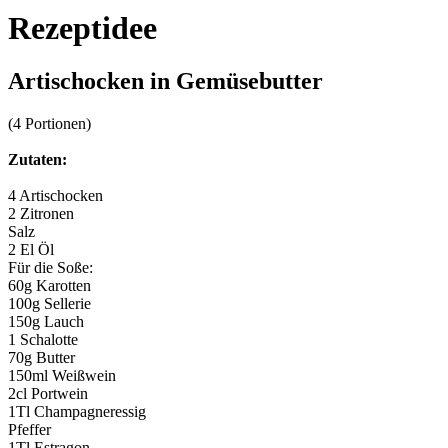
Rezeptidee
Artischocken in Gemüsebutter
(4 Portionen)
Zutaten:
4 Artischocken
2 Zitronen
Salz
2 El Öl
Für die Soße:
60g Karotten
100g Sellerie
150g Lauch
1 Schalotte
70g Butter
150ml Weißwein
2cl Portwein
1Tl Champagneressig
Pfeffer
1Tl Estragon