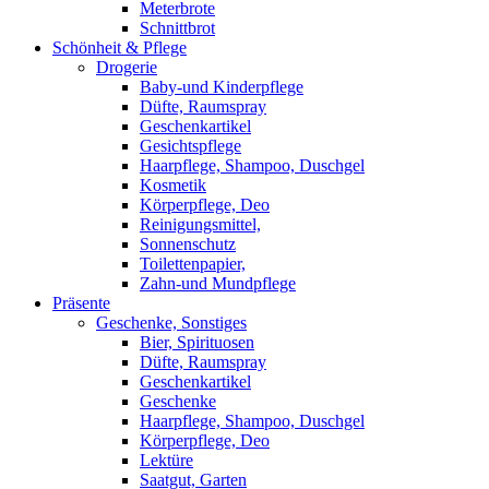
Meterbrote
Schnittbrot
Schönheit & Pflege
Drogerie
Baby-und Kinderpflege
Düfte, Raumspray
Geschenkartikel
Gesichtspflege
Haarpflege, Shampoo, Duschgel
Kosmetik
Körperpflege, Deo
Reinigungsmittel,
Sonnenschutz
Toilettenpapier,
Zahn-und Mundpflege
Präsente
Geschenke, Sonstiges
Bier, Spirituosen
Düfte, Raumspray
Geschenkartikel
Geschenke
Haarpflege, Shampoo, Duschgel
Körperpflege, Deo
Lektüre
Saatgut, Garten