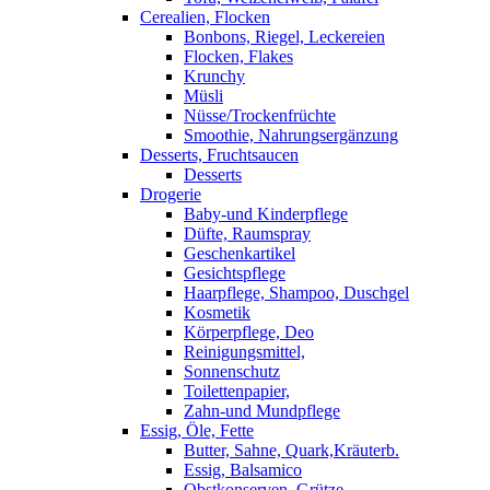
Cerealien, Flocken
Bonbons, Riegel, Leckereien
Flocken, Flakes
Krunchy
Müsli
Nüsse/Trockenfrüchte
Smoothie, Nahrungsergänzung
Desserts, Fruchtsaucen
Desserts
Drogerie
Baby-und Kinderpflege
Düfte, Raumspray
Geschenkartikel
Gesichtspflege
Haarpflege, Shampoo, Duschgel
Kosmetik
Körperpflege, Deo
Reinigungsmittel,
Sonnenschutz
Toilettenpapier,
Zahn-und Mundpflege
Essig, Öle, Fette
Butter, Sahne, Quark,Kräuterb.
Essig, Balsamico
Obstkonserven, Grütze