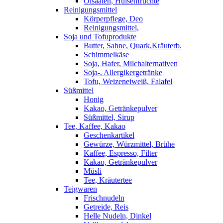
Ölsaaten, Hülsenfrüchte
Reinigungsmittel
Körperpflege, Deo
Reinigungsmittel,
Soja und Tofuprodukte
Butter, Sahne, Quark,Kräuterb.
Schimmelkäse
Soja, Hafer, Milchalternativen
Soja-, Allergikergetränke
Tofu, Weizeneiweiß, Falafel
Süßmittel
Honig
Kakao, Getränkepulver
Süßmittel, Sirup
Tee, Kaffee, Kakao
Geschenkartikel
Gewürze, Würzmittel, Brühe
Kaffee, Espresso, Filter
Kakao, Getränkepulver
Müsli
Tee, Kräutertee
Teigwaren
Frischnudeln
Getreide, Reis
Helle Nudeln, Dinkel