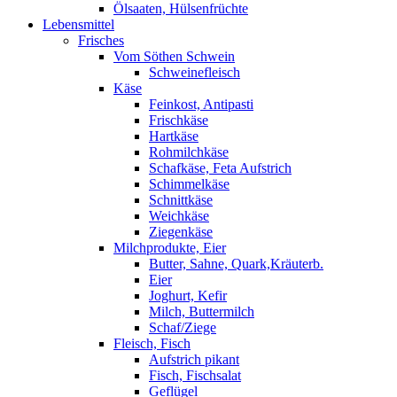
Ölsaaten, Hülsenfrüchte
Lebensmittel
Frisches
Vom Söthen Schwein
Schweinefleisch
Käse
Feinkost, Antipasti
Frischkäse
Hartkäse
Rohmilchkäse
Schafkäse, Feta Aufstrich
Schimmelkäse
Schnittkäse
Weichkäse
Ziegenkäse
Milchprodukte, Eier
Butter, Sahne, Quark,Kräuterb.
Eier
Joghurt, Kefir
Milch, Buttermilch
Schaf/Ziege
Fleisch, Fisch
Aufstrich pikant
Fisch, Fischsalat
Geflügel