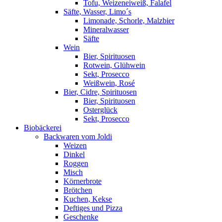
Tofu, Weizeneiweiß, Falafel
Säfte, Wasser, Limo´s
Limonade, Schorle, Malzbier
Mineralwasser
Säfte
Wein
Bier, Spirituosen
Rotwein, Glühwein
Sekt, Prosecco
Weißwein, Rosé
Bier, Cidre, Spirituosen
Bier, Spirituosen
Osterglück
Sekt, Prosecco
Biobäckerei
Backwaren vom Joldi
Weizen
Dinkel
Roggen
Misch
Körnerbrote
Brötchen
Kuchen, Kekse
Deftiges und Pizza
Geschenke