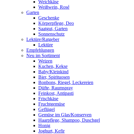
Weichkäse
Weißwein, Rosé
Garten
Geschenke
Körperpflege, Deo
Saatgut, Garten
Sonnenschutz
Lektüre/Ratgeber
Lektüre
Empfehlungen
Neu im Sortiment
Weizen
Kuchen, Kekse
Baby/Kleinkind
Bier, Spirituosen
Bonbons, Riegel, Leckereien
Düfte, Raumspray
Feinkost, Antipasti
Frischkäse
Fruchtgemüse
Geflügel
Gemüse im Glas/Konserven
Haarpflege, Shampoo, Duschgel
Honig
Joghurt, Kefir