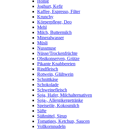
Honig
Joghurt, Kefir
Kaffee, Espresso, Filter
Krunchy
Körperpflege, Deo
Mehl
Milch, Buttermilch
Mineralwasser
Müsli
Nussmuse
Nüsse/Trockenfrüchte
Obstkonserven, Grütze
Pikante Knabbereien
Rindfleisch
Rotwein, Glühwein
Schnittkäse
Schokolade
Schweinefleisch
Soja, Hafer, Milchalternativen
Soja-, Allergikergetränke
Speiseöle, Kokosmilch
Säfte
Süßmittel, Sirup
Tomatiges, Ketchup, Saucen
Vollkornnudeln