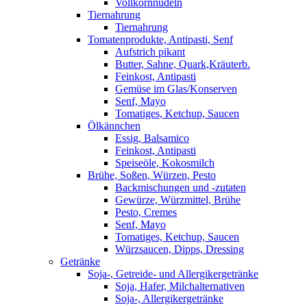
Vollkornnudeln
Tiernahrung
Tiernahrung
Tomatenprodukte, Antipasti, Senf
Aufstrich pikant
Butter, Sahne, Quark,Kräuterb.
Feinkost, Antipasti
Gemüse im Glas/Konserven
Senf, Mayo
Tomatiges, Ketchup, Saucen
Ölkännchen
Essig, Balsamico
Feinkost, Antipasti
Speiseöle, Kokosmilch
Brühe, Soßen, Würzen, Pesto
Backmischungen und -zutaten
Gewürze, Würzmittel, Brühe
Pesto, Cremes
Senf, Mayo
Tomatiges, Ketchup, Saucen
Würzsaucen, Dipps, Dressing
Getränke
Soja-, Getreide- und Allergikergetränke
Soja, Hafer, Milchalternativen
Soja-, Allergikergetränke