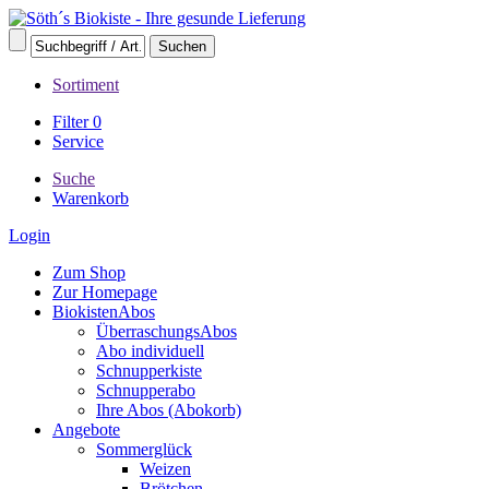
Sortiment
Filter
0
Service
Suche
Warenkorb
Login
Zum Shop
Zur Homepage
BiokistenAbos
ÜberraschungsAbos
Abo individuell
Schnupperkiste
Schnupperabo
Ihre Abos (Abokorb)
Angebote
Sommerglück
Weizen
Brötchen