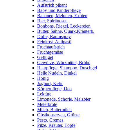
Aufstrich pikant
Baby-und Kinderpflege
Bananen, Melonen, Exoten
Bier, Spirituosen
Bonbons, Riegel, Leckereien
Butter, Sahne, Quark,Kräuterb.
Düfte, Raumspray
Feinkost, Antipasti
Fruchtaufstrich
Fruchtgemüse
Geflügel
Gewürze, Würzmittel, Brühe
Haarpflege, Shampoo, Duschgel
Helle Nudeln, Dinkel
Honig
Joghurt, Kefir
Körperpflege, Deo
Lektüre
Limonade, Schorle, Malzbier
Meterbrote
Milch, Buttermilch
Obstkonserven, Grütze
Pesto, Cremes
Pilze, Kräuter, Töpfe