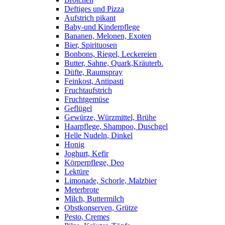
Deftiges und Pizza
Aufstrich pikant
Baby-und Kinderpflege
Bananen, Melonen, Exoten
Bier, Spirituosen
Bonbons, Riegel, Leckereien
Butter, Sahne, Quark,Kräuterb.
Düfte, Raumspray
Feinkost, Antipasti
Fruchtaufstrich
Fruchtgemüse
Geflügel
Gewürze, Würzmittel, Brühe
Haarpflege, Shampoo, Duschgel
Helle Nudeln, Dinkel
Honig
Joghurt, Kefir
Körperpflege, Deo
Lektüre
Limonade, Schorle, Malzbier
Meterbrote
Milch, Buttermilch
Obstkonserven, Grütze
Pesto, Cremes