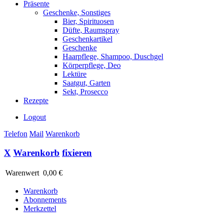
Präsente
Geschenke, Sonstiges
Bier, Spirituosen
Düfte, Raumspray
Geschenkartikel
Geschenke
Haarpflege, Shampoo, Duschgel
Körperpflege, Deo
Lektüre
Saatgut, Garten
Sekt, Prosecco
Rezepte
Logout
Telefon
Mail
Warenkorb
X
Warenkorb
fixieren
Warenwert
0,00 €
Warenkorb
Abonnements
Merkzettel