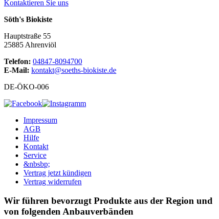
Kontaktieren Sie uns
Söth's Biokiste
Hauptstraße 55
25885 Ahrenviöl
Telefon:
04847-8094700
E-Mail:
kontakt@soeths-biokiste.de
DE-ÖKO-006
Impressum
AGB
Hilfe
Kontakt
Service
&nbsbp;
Vertrag jetzt kündigen
Vertrag widerrufen
Wir führen bevorzugt Produkte aus der Region und
von folgenden Anbauverbänden