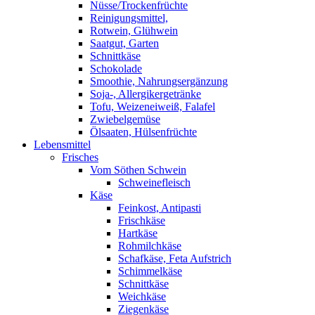
Nüsse/Trockenfrüchte
Reinigungsmittel,
Rotwein, Glühwein
Saatgut, Garten
Schnittkäse
Schokolade
Smoothie, Nahrungsergänzung
Soja-, Allergikergetränke
Tofu, Weizeneiweiß, Falafel
Zwiebelgemüse
Ölsaaten, Hülsenfrüchte
Lebensmittel
Frisches
Vom Söthen Schwein
Schweinefleisch
Käse
Feinkost, Antipasti
Frischkäse
Hartkäse
Rohmilchkäse
Schafkäse, Feta Aufstrich
Schimmelkäse
Schnittkäse
Weichkäse
Ziegenkäse