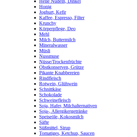
Helle Nudeln, Dinkel
Honig
Joghurt, Kefir
Kaffee, Espresso, Filter
Krunchy
Körperpflege, Deo
Mehl
Milch, Buttermilch
Mineralwasser
Müsli
Nussmuse
Nüsse/Trockenfrüchte
Obstkonserven, Grütze
Pikante Knabbereien
Rindfleisch
Rotwein, Glühwein
Schnittkäse
Schokolade
Schweinefleisch
Soja, Hafer, Milchalternativen
Soja-, Allergikergetränke
Speiseöle, Kokosmilch
Säfte
Süßmittel, Sirup
Tomatiges, Ketchup, Saucen