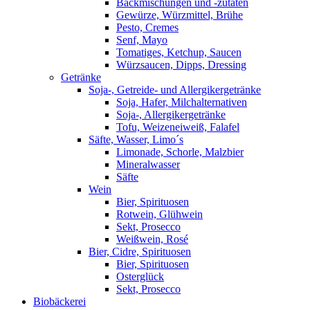
Backmischungen und -zutaten
Gewürze, Würzmittel, Brühe
Pesto, Cremes
Senf, Mayo
Tomatiges, Ketchup, Saucen
Würzsaucen, Dipps, Dressing
Getränke
Soja-, Getreide- und Allergikergetränke
Soja, Hafer, Milchalternativen
Soja-, Allergikergetränke
Tofu, Weizeneiweiß, Falafel
Säfte, Wasser, Limo´s
Limonade, Schorle, Malzbier
Mineralwasser
Säfte
Wein
Bier, Spirituosen
Rotwein, Glühwein
Sekt, Prosecco
Weißwein, Rosé
Bier, Cidre, Spirituosen
Bier, Spirituosen
Osterglück
Sekt, Prosecco
Biobäckerei