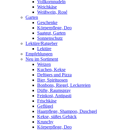
Vollkornnudeln
Weichkäse
Weißwein, Rosé
Garten
Geschenke
Körperpflege, Deo
Saatgut, Garten
Sonnenschutz
Lektüre/Ratgeber
Lektüre
Empfehlungen
Neu im Sortiment
Weizen
Kuchen, Kekse
Deftiges und Pizza
Bier, Spirituosen
Bonbons, Riegel, Leckereien
Düfte, Raumspray
Feinkost, Antipasti
Frischkäse
Geflügel
Haarpflege, Shampoo, Duschgel
Kekse, süßes Gebäck
Krunchy
Körperpflege, Deo