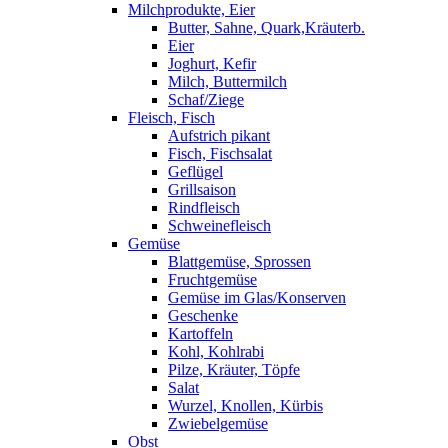
Milchprodukte, Eier
Butter, Sahne, Quark,Kräuterb.
Eier
Joghurt, Kefir
Milch, Buttermilch
Schaf/Ziege
Fleisch, Fisch
Aufstrich pikant
Fisch, Fischsalat
Geflügel
Grillsaison
Rindfleisch
Schweinefleisch
Gemüse
Blattgemüse, Sprossen
Fruchtgemüse
Gemüse im Glas/Konserven
Geschenke
Kartoffeln
Kohl, Kohlrabi
Pilze, Kräuter, Töpfe
Salat
Wurzel, Knollen, Kürbis
Zwiebelgemüse
Obst