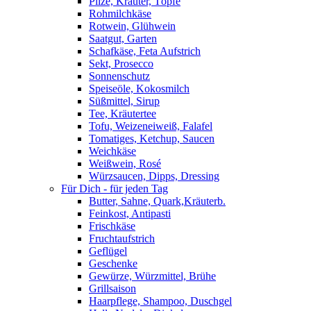
Pilze, Kräuter, Töpfe
Rohmilchkäse
Rotwein, Glühwein
Saatgut, Garten
Schafkäse, Feta Aufstrich
Sekt, Prosecco
Sonnenschutz
Speiseöle, Kokosmilch
Süßmittel, Sirup
Tee, Kräutertee
Tofu, Weizeneiweiß, Falafel
Tomatiges, Ketchup, Saucen
Weichkäse
Weißwein, Rosé
Würzsaucen, Dipps, Dressing
Für Dich - für jeden Tag
Butter, Sahne, Quark,Kräuterb.
Feinkost, Antipasti
Frischkäse
Fruchtaufstrich
Geflügel
Geschenke
Gewürze, Würzmittel, Brühe
Grillsaison
Haarpflege, Shampoo, Duschgel