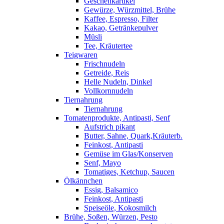
Geschenkartikel
Gewürze, Würzmittel, Brühe
Kaffee, Espresso, Filter
Kakao, Getränkepulver
Müsli
Tee, Kräutertee
Teigwaren
Frischnudeln
Getreide, Reis
Helle Nudeln, Dinkel
Vollkornnudeln
Tiernahrung
Tiernahrung
Tomatenprodukte, Antipasti, Senf
Aufstrich pikant
Butter, Sahne, Quark,Kräuterb.
Feinkost, Antipasti
Gemüse im Glas/Konserven
Senf, Mayo
Tomatiges, Ketchup, Saucen
Ölkännchen
Essig, Balsamico
Feinkost, Antipasti
Speiseöle, Kokosmilch
Brühe, Soßen, Würzen, Pesto