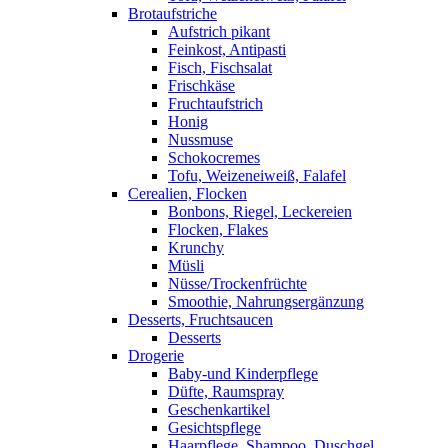
Brotaufstriche
Aufstrich pikant
Feinkost, Antipasti
Fisch, Fischsalat
Frischkäse
Fruchtaufstrich
Honig
Nussmuse
Schokocremes
Tofu, Weizeneiweiß, Falafel
Cerealien, Flocken
Bonbons, Riegel, Leckereien
Flocken, Flakes
Krunchy
Müsli
Nüsse/Trockenfrüchte
Smoothie, Nahrungsergänzung
Desserts, Fruchtsaucen
Desserts
Drogerie
Baby-und Kinderpflege
Düfte, Raumspray
Geschenkartikel
Gesichtspflege
Haarpflege, Shampoo, Duschgel