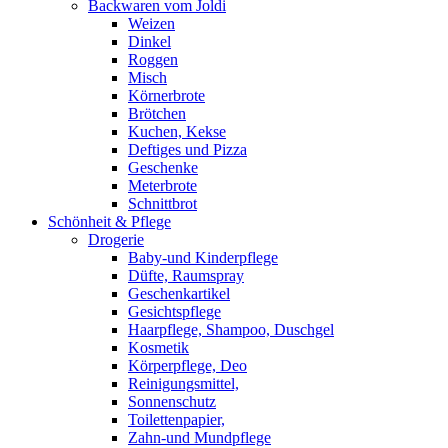
Backwaren vom Joldi
Weizen
Dinkel
Roggen
Misch
Körnerbrote
Brötchen
Kuchen, Kekse
Deftiges und Pizza
Geschenke
Meterbrote
Schnittbrot
Schönheit & Pflege
Drogerie
Baby-und Kinderpflege
Düfte, Raumspray
Geschenkartikel
Gesichtspflege
Haarpflege, Shampoo, Duschgel
Kosmetik
Körperpflege, Deo
Reinigungsmittel,
Sonnenschutz
Toilettenpapier,
Zahn-und Mundpflege