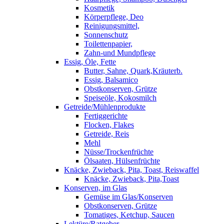
Kosmetik
Körperpflege, Deo
Reinigungsmittel,
Sonnenschutz
Toilettenpapier,
Zahn-und Mundpflege
Essig, Öle, Fette
Butter, Sahne, Quark,Kräuterb.
Essig, Balsamico
Obstkonserven, Grütze
Speiseöle, Kokosmilch
Getreide/Mühlenprodukte
Fertiggerichte
Flocken, Flakes
Getreide, Reis
Mehl
Nüsse/Trockenfrüchte
Ölsaaten, Hülsenfrüchte
Knäcke, Zwieback, Pita, Toast, Reiswaffel
Knäcke, Zwieback, Pita,Toast
Konserven, im Glas
Gemüse im Glas/Konserven
Obstkonserven, Grütze
Tomatiges, Ketchup, Saucen
Lektüre/Ratgeber