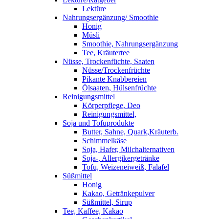
Lektüre
Nahrungsergänzung/ Smoothie
Honig
Müsli
Smoothie, Nahrungsergänzung
Tee, Kräutertee
Nüsse, Trockenfüchte, Saaten
Nüsse/Trockenfrüchte
Pikante Knabbereien
Ölsaaten, Hülsenfrüchte
Reinigungsmittel
Körperpflege, Deo
Reinigungsmittel,
Soja und Tofuprodukte
Butter, Sahne, Quark,Kräuterb.
Schimmelkäse
Soja, Hafer, Milchalternativen
Soja-, Allergikergetränke
Tofu, Weizeneiweiß, Falafel
Süßmittel
Honig
Kakao, Getränkepulver
Süßmittel, Sirup
Tee, Kaffee, Kakao