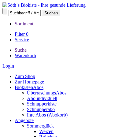
Sortiment
Filter
0
Service
Suche
Warenkorb
Login
Zum Shop
Zur Homepage
BiokistenAbos
ÜberraschungsAbos
Abo individuell
Schnupperkiste
Schnupperabo
Ihre Abos (Abokorb)
Angebote
Sommerglück
Weizen
Brötchen