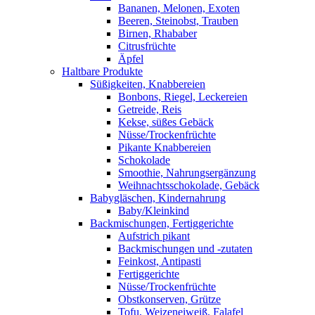
Bananen, Melonen, Exoten
Beeren, Steinobst, Trauben
Birnen, Rhababer
Citrusfrüchte
Äpfel
Haltbare Produkte
Süßigkeiten, Knabbereien
Bonbons, Riegel, Leckereien
Getreide, Reis
Kekse, süßes Gebäck
Nüsse/Trockenfrüchte
Pikante Knabbereien
Schokolade
Smoothie, Nahrungsergänzung
Weihnachtsschokolade, Gebäck
Babygläschen, Kindernahrung
Baby/Kleinkind
Backmischungen, Fertiggerichte
Aufstrich pikant
Backmischungen und -zutaten
Feinkost, Antipasti
Fertiggerichte
Nüsse/Trockenfrüchte
Obstkonserven, Grütze
Tofu, Weizeneiweiß, Falafel