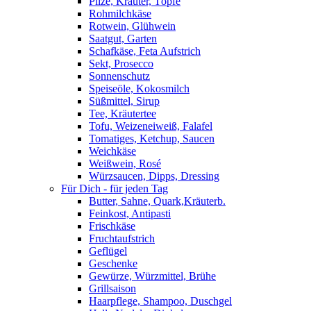
Pilze, Kräuter, Töpfe
Rohmilchkäse
Rotwein, Glühwein
Saatgut, Garten
Schafkäse, Feta Aufstrich
Sekt, Prosecco
Sonnenschutz
Speiseöle, Kokosmilch
Süßmittel, Sirup
Tee, Kräutertee
Tofu, Weizeneiweiß, Falafel
Tomatiges, Ketchup, Saucen
Weichkäse
Weißwein, Rosé
Würzsaucen, Dipps, Dressing
Für Dich - für jeden Tag
Butter, Sahne, Quark,Kräuterb.
Feinkost, Antipasti
Frischkäse
Fruchtaufstrich
Geflügel
Geschenke
Gewürze, Würzmittel, Brühe
Grillsaison
Haarpflege, Shampoo, Duschgel