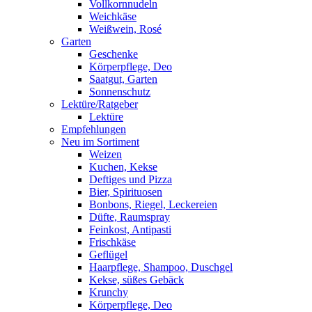
Vollkornnudeln
Weichkäse
Weißwein, Rosé
Garten
Geschenke
Körperpflege, Deo
Saatgut, Garten
Sonnenschutz
Lektüre/Ratgeber
Lektüre
Empfehlungen
Neu im Sortiment
Weizen
Kuchen, Kekse
Deftiges und Pizza
Bier, Spirituosen
Bonbons, Riegel, Leckereien
Düfte, Raumspray
Feinkost, Antipasti
Frischkäse
Geflügel
Haarpflege, Shampoo, Duschgel
Kekse, süßes Gebäck
Krunchy
Körperpflege, Deo