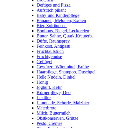
Deftiges und Pizza
Aufstrich pikant
Baby-und Kinderpflege
Bananen, Melonen, Exoten
Bier, Spirituosen
Bonbons, Riegel, Leckereien
Butter, Sahne, Quark,Kräuterb.
Düfte, Raumspray
Feinkost, Antipasti
Fruchtaufstrich
Fruchtgemüse
Geflügel
Gewürze, Würzmittel, Brühe
Haarpflege, Shampoo, Duschgel
Helle Nudeln, Dinkel
Honig
Joghurt, Kefir
Körperpflege, Deo
Lektüre
Limonade, Schorle, Malzbier
Meterbrote
Milch, Buttermilch
Obstkonserven, Grütze
Pesto, Cremes