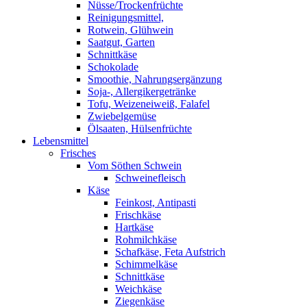
Nüsse/Trockenfrüchte
Reinigungsmittel,
Rotwein, Glühwein
Saatgut, Garten
Schnittkäse
Schokolade
Smoothie, Nahrungsergänzung
Soja-, Allergikergetränke
Tofu, Weizeneiweiß, Falafel
Zwiebelgemüse
Ölsaaten, Hülsenfrüchte
Lebensmittel
Frisches
Vom Söthen Schwein
Schweinefleisch
Käse
Feinkost, Antipasti
Frischkäse
Hartkäse
Rohmilchkäse
Schafkäse, Feta Aufstrich
Schimmelkäse
Schnittkäse
Weichkäse
Ziegenkäse