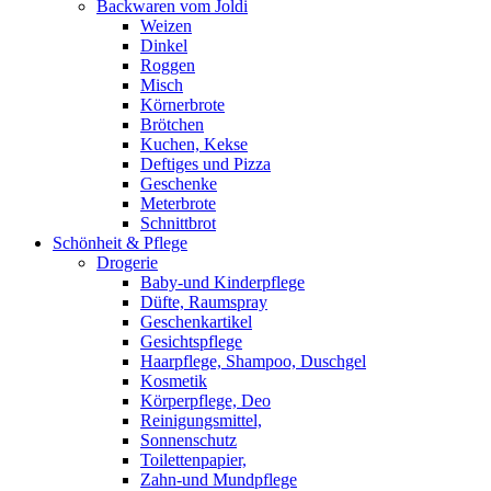
Backwaren vom Joldi
Weizen
Dinkel
Roggen
Misch
Körnerbrote
Brötchen
Kuchen, Kekse
Deftiges und Pizza
Geschenke
Meterbrote
Schnittbrot
Schönheit & Pflege
Drogerie
Baby-und Kinderpflege
Düfte, Raumspray
Geschenkartikel
Gesichtspflege
Haarpflege, Shampoo, Duschgel
Kosmetik
Körperpflege, Deo
Reinigungsmittel,
Sonnenschutz
Toilettenpapier,
Zahn-und Mundpflege