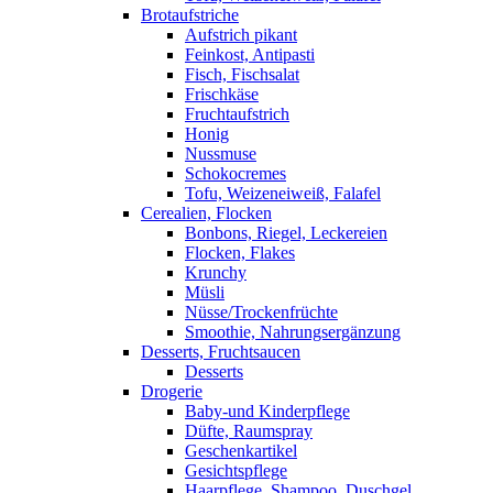
Brotaufstriche
Aufstrich pikant
Feinkost, Antipasti
Fisch, Fischsalat
Frischkäse
Fruchtaufstrich
Honig
Nussmuse
Schokocremes
Tofu, Weizeneiweiß, Falafel
Cerealien, Flocken
Bonbons, Riegel, Leckereien
Flocken, Flakes
Krunchy
Müsli
Nüsse/Trockenfrüchte
Smoothie, Nahrungsergänzung
Desserts, Fruchtsaucen
Desserts
Drogerie
Baby-und Kinderpflege
Düfte, Raumspray
Geschenkartikel
Gesichtspflege
Haarpflege, Shampoo, Duschgel