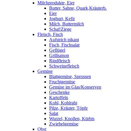
Milchprodukte, Eier
Butter, Sahne, Quark,Kräuterb.
Eier
Joghurt, Kefir
Milch, Buttermilch
Schaf/Ziege
Fleisch, Fisch
Aufstrich pikant
Fisch, Fischsalat
Geflügel
Grillsaison
Rindfleisch
Schweinefleisch
Gemüse
Blattgemüse, Sprossen
Fruchtgemüse
Gemüse im Glas/Konserven
Geschenke
Kartoffeln
Kohl, Kohlrabi
Pilze, Kräuter, Töpfe
Salat
Wurzel, Knollen, Kürbis
Zwiebelgemüse
Obst