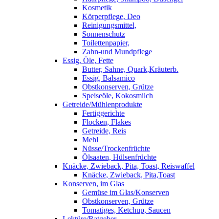
Kosmetik
Körperpflege, Deo
Reinigungsmittel,
Sonnenschutz
Toilettenpapier,
Zahn-und Mundpflege
Essig, Öle, Fette
Butter, Sahne, Quark,Kräuterb.
Essig, Balsamico
Obstkonserven, Grütze
Speiseöle, Kokosmilch
Getreide/Mühlenprodukte
Fertiggerichte
Flocken, Flakes
Getreide, Reis
Mehl
Nüsse/Trockenfrüchte
Ölsaaten, Hülsenfrüchte
Knäcke, Zwieback, Pita, Toast, Reiswaffel
Knäcke, Zwieback, Pita,Toast
Konserven, im Glas
Gemüse im Glas/Konserven
Obstkonserven, Grütze
Tomatiges, Ketchup, Saucen
Lektüre/Ratgeber