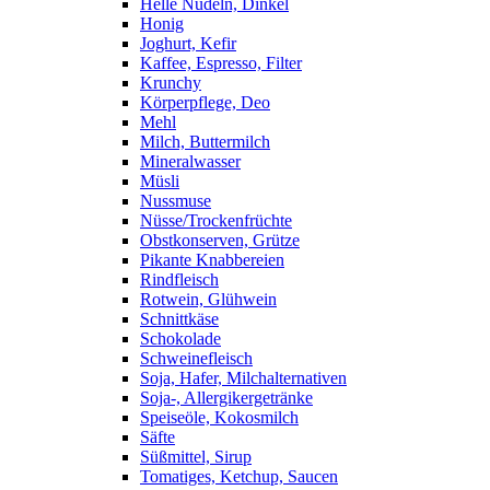
Helle Nudeln, Dinkel
Honig
Joghurt, Kefir
Kaffee, Espresso, Filter
Krunchy
Körperpflege, Deo
Mehl
Milch, Buttermilch
Mineralwasser
Müsli
Nussmuse
Nüsse/Trockenfrüchte
Obstkonserven, Grütze
Pikante Knabbereien
Rindfleisch
Rotwein, Glühwein
Schnittkäse
Schokolade
Schweinefleisch
Soja, Hafer, Milchalternativen
Soja-, Allergikergetränke
Speiseöle, Kokosmilch
Säfte
Süßmittel, Sirup
Tomatiges, Ketchup, Saucen