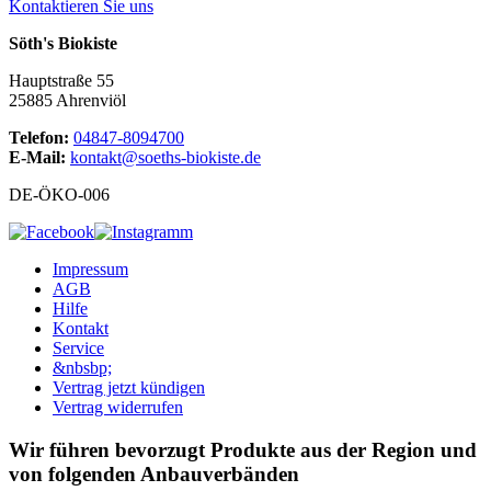
Kontaktieren Sie uns
Söth's Biokiste
Hauptstraße 55
25885 Ahrenviöl
Telefon:
04847-8094700
E-Mail:
kontakt@soeths-biokiste.de
DE-ÖKO-006
Impressum
AGB
Hilfe
Kontakt
Service
&nbsbp;
Vertrag jetzt kündigen
Vertrag widerrufen
Wir führen bevorzugt Produkte aus der Region und
von folgenden Anbauverbänden