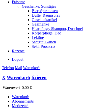
Präsente
Geschenke, Sonstiges
Bier, Spirituosen
Düfte, Raumspray
Geschenkartikel
Geschenke
Haarpflege, Shampoo, Duschgel
Körperpflege, Deo
Lektüre
Saatgut, Garten
Sekt, Prosecco
Rezepte
Logout
Telefon
Mail
Warenkorb
X
Warenkorb
fixieren
Warenwert
0,00 €
Warenkorb
Abonnements
Merkzettel