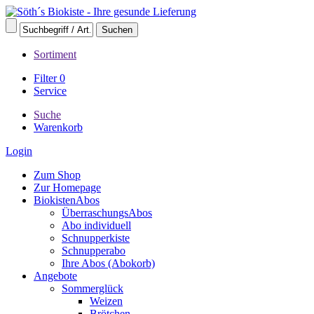
Sortiment
Filter
0
Service
Suche
Warenkorb
Login
Zum Shop
Zur Homepage
BiokistenAbos
ÜberraschungsAbos
Abo individuell
Schnupperkiste
Schnupperabo
Ihre Abos (Abokorb)
Angebote
Sommerglück
Weizen
Brötchen