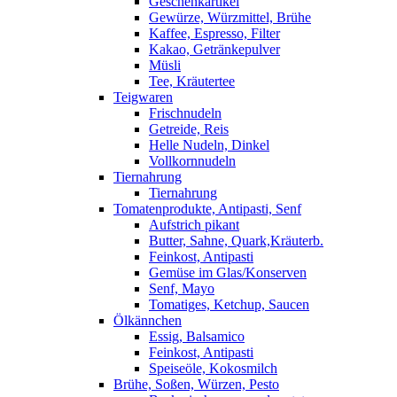
Geschenkartikel
Gewürze, Würzmittel, Brühe
Kaffee, Espresso, Filter
Kakao, Getränkepulver
Müsli
Tee, Kräutertee
Teigwaren
Frischnudeln
Getreide, Reis
Helle Nudeln, Dinkel
Vollkornnudeln
Tiernahrung
Tiernahrung
Tomatenprodukte, Antipasti, Senf
Aufstrich pikant
Butter, Sahne, Quark,Kräuterb.
Feinkost, Antipasti
Gemüse im Glas/Konserven
Senf, Mayo
Tomatiges, Ketchup, Saucen
Ölkännchen
Essig, Balsamico
Feinkost, Antipasti
Speiseöle, Kokosmilch
Brühe, Soßen, Würzen, Pesto