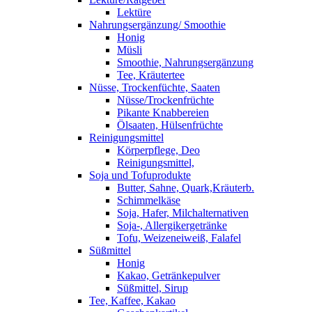
Lektüre
Nahrungsergänzung/ Smoothie
Honig
Müsli
Smoothie, Nahrungsergänzung
Tee, Kräutertee
Nüsse, Trockenfüchte, Saaten
Nüsse/Trockenfrüchte
Pikante Knabbereien
Ölsaaten, Hülsenfrüchte
Reinigungsmittel
Körperpflege, Deo
Reinigungsmittel,
Soja und Tofuprodukte
Butter, Sahne, Quark,Kräuterb.
Schimmelkäse
Soja, Hafer, Milchalternativen
Soja-, Allergikergetränke
Tofu, Weizeneiweiß, Falafel
Süßmittel
Honig
Kakao, Getränkepulver
Süßmittel, Sirup
Tee, Kaffee, Kakao