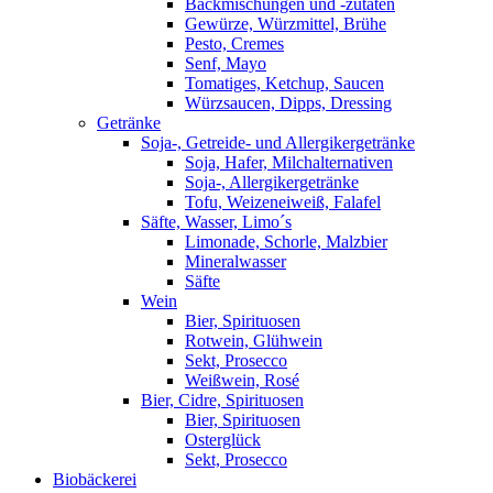
Backmischungen und -zutaten
Gewürze, Würzmittel, Brühe
Pesto, Cremes
Senf, Mayo
Tomatiges, Ketchup, Saucen
Würzsaucen, Dipps, Dressing
Getränke
Soja-, Getreide- und Allergikergetränke
Soja, Hafer, Milchalternativen
Soja-, Allergikergetränke
Tofu, Weizeneiweiß, Falafel
Säfte, Wasser, Limo´s
Limonade, Schorle, Malzbier
Mineralwasser
Säfte
Wein
Bier, Spirituosen
Rotwein, Glühwein
Sekt, Prosecco
Weißwein, Rosé
Bier, Cidre, Spirituosen
Bier, Spirituosen
Osterglück
Sekt, Prosecco
Biobäckerei