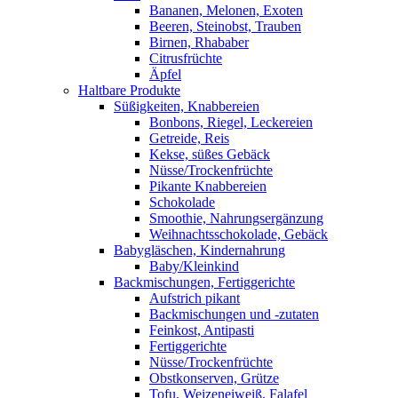
Bananen, Melonen, Exoten
Beeren, Steinobst, Trauben
Birnen, Rhababer
Citrusfrüchte
Äpfel
Haltbare Produkte
Süßigkeiten, Knabbereien
Bonbons, Riegel, Leckereien
Getreide, Reis
Kekse, süßes Gebäck
Nüsse/Trockenfrüchte
Pikante Knabbereien
Schokolade
Smoothie, Nahrungsergänzung
Weihnachtsschokolade, Gebäck
Babygläschen, Kindernahrung
Baby/Kleinkind
Backmischungen, Fertiggerichte
Aufstrich pikant
Backmischungen und -zutaten
Feinkost, Antipasti
Fertiggerichte
Nüsse/Trockenfrüchte
Obstkonserven, Grütze
Tofu, Weizeneiweiß, Falafel