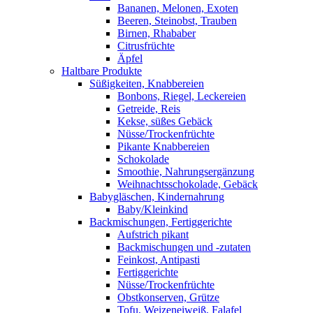
Bananen, Melonen, Exoten
Beeren, Steinobst, Trauben
Birnen, Rhababer
Citrusfrüchte
Äpfel
Haltbare Produkte
Süßigkeiten, Knabbereien
Bonbons, Riegel, Leckereien
Getreide, Reis
Kekse, süßes Gebäck
Nüsse/Trockenfrüchte
Pikante Knabbereien
Schokolade
Smoothie, Nahrungsergänzung
Weihnachtsschokolade, Gebäck
Babygläschen, Kindernahrung
Baby/Kleinkind
Backmischungen, Fertiggerichte
Aufstrich pikant
Backmischungen und -zutaten
Feinkost, Antipasti
Fertiggerichte
Nüsse/Trockenfrüchte
Obstkonserven, Grütze
Tofu, Weizeneiweiß, Falafel