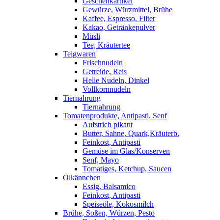
Geschenkartikel
Gewürze, Würzmittel, Brühe
Kaffee, Espresso, Filter
Kakao, Getränkepulver
Müsli
Tee, Kräutertee
Teigwaren
Frischnudeln
Getreide, Reis
Helle Nudeln, Dinkel
Vollkornnudeln
Tiernahrung
Tiernahrung
Tomatenprodukte, Antipasti, Senf
Aufstrich pikant
Butter, Sahne, Quark,Kräuterb.
Feinkost, Antipasti
Gemüse im Glas/Konserven
Senf, Mayo
Tomatiges, Ketchup, Saucen
Ölkännchen
Essig, Balsamico
Feinkost, Antipasti
Speiseöle, Kokosmilch
Brühe, Soßen, Würzen, Pesto