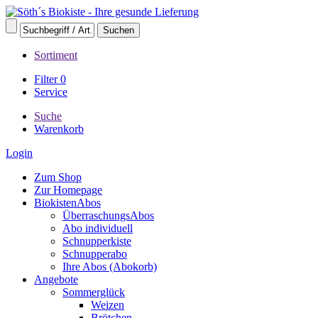
Sortiment
Filter
0
Service
Suche
Warenkorb
Login
Zum Shop
Zur Homepage
BiokistenAbos
ÜberraschungsAbos
Abo individuell
Schnupperkiste
Schnupperabo
Ihre Abos (Abokorb)
Angebote
Sommerglück
Weizen
Brötchen