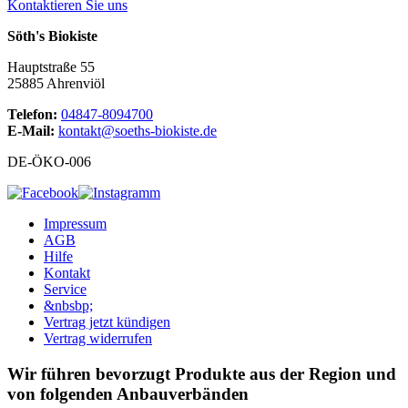
Kontaktieren Sie uns
Söth's Biokiste
Hauptstraße 55
25885 Ahrenviöl
Telefon:
04847-8094700
E-Mail:
kontakt@soeths-biokiste.de
DE-ÖKO-006
Impressum
AGB
Hilfe
Kontakt
Service
&nbsbp;
Vertrag jetzt kündigen
Vertrag widerrufen
Wir führen bevorzugt Produkte aus der Region und
von folgenden Anbauverbänden