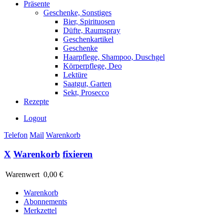
Präsente
Geschenke, Sonstiges
Bier, Spirituosen
Düfte, Raumspray
Geschenkartikel
Geschenke
Haarpflege, Shampoo, Duschgel
Körperpflege, Deo
Lektüre
Saatgut, Garten
Sekt, Prosecco
Rezepte
Logout
Telefon
Mail
Warenkorb
X
Warenkorb
fixieren
Warenwert
0,00 €
Warenkorb
Abonnements
Merkzettel