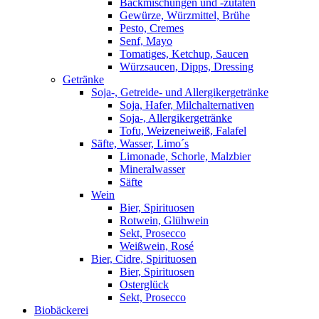
Backmischungen und -zutaten
Gewürze, Würzmittel, Brühe
Pesto, Cremes
Senf, Mayo
Tomatiges, Ketchup, Saucen
Würzsaucen, Dipps, Dressing
Getränke
Soja-, Getreide- und Allergikergetränke
Soja, Hafer, Milchalternativen
Soja-, Allergikergetränke
Tofu, Weizeneiweiß, Falafel
Säfte, Wasser, Limo´s
Limonade, Schorle, Malzbier
Mineralwasser
Säfte
Wein
Bier, Spirituosen
Rotwein, Glühwein
Sekt, Prosecco
Weißwein, Rosé
Bier, Cidre, Spirituosen
Bier, Spirituosen
Osterglück
Sekt, Prosecco
Biobäckerei