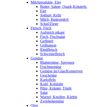
Milchprodukte, Eier
Butter, Sahne, Quark,Kräuterb.
Eier
Joghurt, Kefir
Milch, Buttermilch
Schaf/Ziege
Fleisch, Fisch
Aufstrich pikant
Fisch, Fischsalat
Geflügel
Grillsaison
Rindfleisch
Schweinefleisch
Gemüse
Blattgemüse, Sprossen
Fruchtgemüse
Gemüse im Glas/Konserven
Geschenke
Kartoffeln
Kohl, Kohlrabi
Pilze, Kräuter, Töpfe
Salat
Wurzel, Knollen, Kürbis
Zwiebelgemüse
Obst