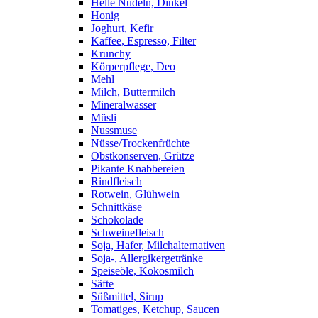
Helle Nudeln, Dinkel
Honig
Joghurt, Kefir
Kaffee, Espresso, Filter
Krunchy
Körperpflege, Deo
Mehl
Milch, Buttermilch
Mineralwasser
Müsli
Nussmuse
Nüsse/Trockenfrüchte
Obstkonserven, Grütze
Pikante Knabbereien
Rindfleisch
Rotwein, Glühwein
Schnittkäse
Schokolade
Schweinefleisch
Soja, Hafer, Milchalternativen
Soja-, Allergikergetränke
Speiseöle, Kokosmilch
Säfte
Süßmittel, Sirup
Tomatiges, Ketchup, Saucen