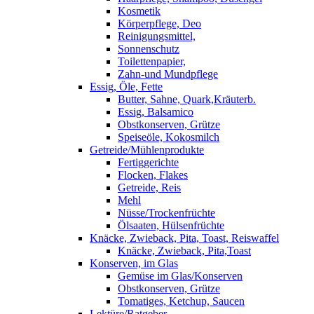
Kosmetik
Körperpflege, Deo
Reinigungsmittel,
Sonnenschutz
Toilettenpapier,
Zahn-und Mundpflege
Essig, Öle, Fette
Butter, Sahne, Quark,Kräuterb.
Essig, Balsamico
Obstkonserven, Grütze
Speiseöle, Kokosmilch
Getreide/Mühlenprodukte
Fertiggerichte
Flocken, Flakes
Getreide, Reis
Mehl
Nüsse/Trockenfrüchte
Ölsaaten, Hülsenfrüchte
Knäcke, Zwieback, Pita, Toast, Reiswaffel
Knäcke, Zwieback, Pita,Toast
Konserven, im Glas
Gemüse im Glas/Konserven
Obstkonserven, Grütze
Tomatiges, Ketchup, Saucen
Lektüre/Ratgeber