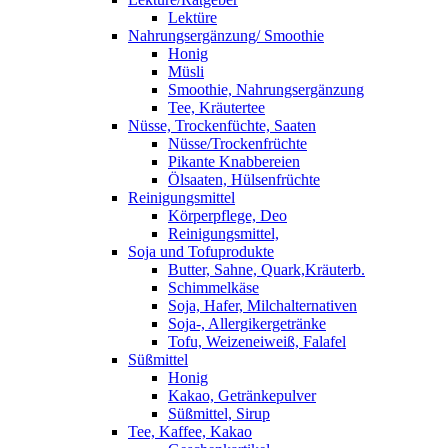
Lektüre
Nahrungsergänzung/ Smoothie
Honig
Müsli
Smoothie, Nahrungsergänzung
Tee, Kräutertee
Nüsse, Trockenfüchte, Saaten
Nüsse/Trockenfrüchte
Pikante Knabbereien
Ölsaaten, Hülsenfrüchte
Reinigungsmittel
Körperpflege, Deo
Reinigungsmittel,
Soja und Tofuprodukte
Butter, Sahne, Quark,Kräuterb.
Schimmelkäse
Soja, Hafer, Milchalternativen
Soja-, Allergikergetränke
Tofu, Weizeneiweiß, Falafel
Süßmittel
Honig
Kakao, Getränkepulver
Süßmittel, Sirup
Tee, Kaffee, Kakao