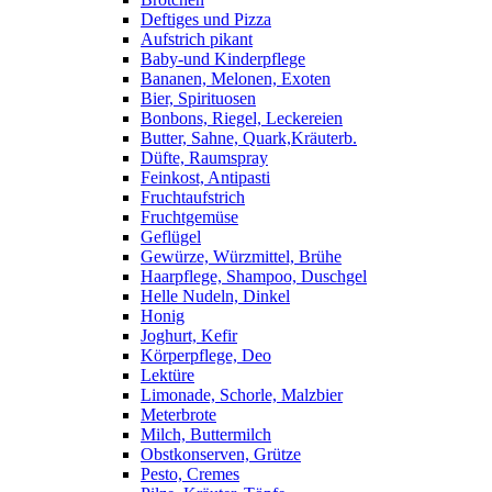
Deftiges und Pizza
Aufstrich pikant
Baby-und Kinderpflege
Bananen, Melonen, Exoten
Bier, Spirituosen
Bonbons, Riegel, Leckereien
Butter, Sahne, Quark,Kräuterb.
Düfte, Raumspray
Feinkost, Antipasti
Fruchtaufstrich
Fruchtgemüse
Geflügel
Gewürze, Würzmittel, Brühe
Haarpflege, Shampoo, Duschgel
Helle Nudeln, Dinkel
Honig
Joghurt, Kefir
Körperpflege, Deo
Lektüre
Limonade, Schorle, Malzbier
Meterbrote
Milch, Buttermilch
Obstkonserven, Grütze
Pesto, Cremes