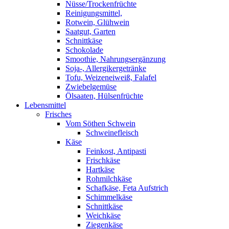
Nüsse/Trockenfrüchte
Reinigungsmittel,
Rotwein, Glühwein
Saatgut, Garten
Schnittkäse
Schokolade
Smoothie, Nahrungsergänzung
Soja-, Allergikergetränke
Tofu, Weizeneiweiß, Falafel
Zwiebelgemüse
Ölsaaten, Hülsenfrüchte
Lebensmittel
Frisches
Vom Söthen Schwein
Schweinefleisch
Käse
Feinkost, Antipasti
Frischkäse
Hartkäse
Rohmilchkäse
Schafkäse, Feta Aufstrich
Schimmelkäse
Schnittkäse
Weichkäse
Ziegenkäse