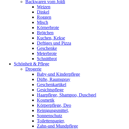
Backwaren vom Joldi
Weizen
Dinkel
Roggen
Misch
Körnerbrote
Brötchen
Kuchen, Kekse
Deftiges und Pizza
Geschenke
Meterbrote
Schnittbrot
Schönheit & Pflege
Drogerie
Baby-und Kinderpflege
Düfte, Raumspray
Geschenkartikel
Gesichtspflege
Haarpflege, Shampoo, Duschgel
Kosmetik
Körperpflege, Deo
Reinigungsmittel,
Sonnenschutz
Toilettenpapier,
Zahn-und Mundpflege