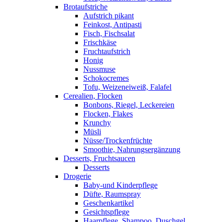
Brotaufstriche
Aufstrich pikant
Feinkost, Antipasti
Fisch, Fischsalat
Frischkäse
Fruchtaufstrich
Honig
Nussmuse
Schokocremes
Tofu, Weizeneiweiß, Falafel
Cerealien, Flocken
Bonbons, Riegel, Leckereien
Flocken, Flakes
Krunchy
Müsli
Nüsse/Trockenfrüchte
Smoothie, Nahrungsergänzung
Desserts, Fruchtsaucen
Desserts
Drogerie
Baby-und Kinderpflege
Düfte, Raumspray
Geschenkartikel
Gesichtspflege
Haarpflege, Shampoo, Duschgel