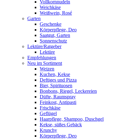
Vollkornnudeln
Weichkäse
Weißwein, Rosé
Garten
Geschenke
Körperpflege, Deo
Saatgut, Garten
Sonnenschutz
Lektüre/Ratgeber
Lektüre
Empfehlungen
Neu im Sortiment
Weizen
Kuchen, Kekse
Deftiges und Pizza
Bier, Spirituosen
Bonbons, Riegel, Leckereien
Düfte, Raumspray
Feinkost, Antipasti
Frischkäse
Geflügel
Haarpflege, Shampoo, Duschgel
Kekse, süßes Gebäck
Krunchy
Körperpflege, Deo