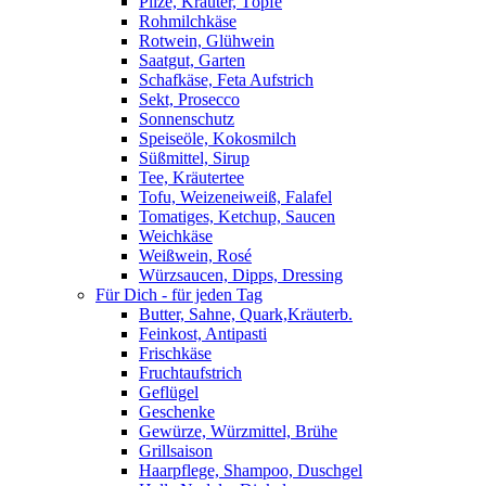
Pilze, Kräuter, Töpfe
Rohmilchkäse
Rotwein, Glühwein
Saatgut, Garten
Schafkäse, Feta Aufstrich
Sekt, Prosecco
Sonnenschutz
Speiseöle, Kokosmilch
Süßmittel, Sirup
Tee, Kräutertee
Tofu, Weizeneiweiß, Falafel
Tomatiges, Ketchup, Saucen
Weichkäse
Weißwein, Rosé
Würzsaucen, Dipps, Dressing
Für Dich - für jeden Tag
Butter, Sahne, Quark,Kräuterb.
Feinkost, Antipasti
Frischkäse
Fruchtaufstrich
Geflügel
Geschenke
Gewürze, Würzmittel, Brühe
Grillsaison
Haarpflege, Shampoo, Duschgel