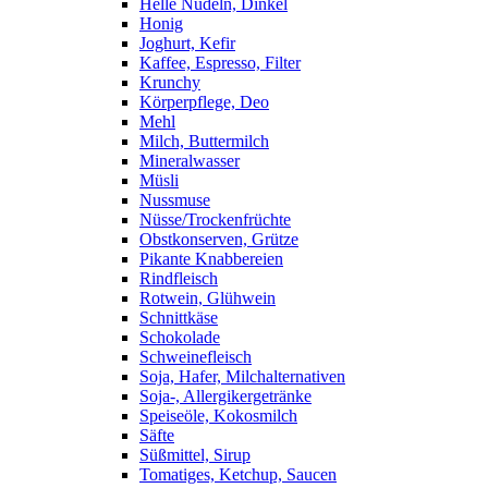
Helle Nudeln, Dinkel
Honig
Joghurt, Kefir
Kaffee, Espresso, Filter
Krunchy
Körperpflege, Deo
Mehl
Milch, Buttermilch
Mineralwasser
Müsli
Nussmuse
Nüsse/Trockenfrüchte
Obstkonserven, Grütze
Pikante Knabbereien
Rindfleisch
Rotwein, Glühwein
Schnittkäse
Schokolade
Schweinefleisch
Soja, Hafer, Milchalternativen
Soja-, Allergikergetränke
Speiseöle, Kokosmilch
Säfte
Süßmittel, Sirup
Tomatiges, Ketchup, Saucen