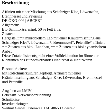
Beschreibung
Affiniert mit einer Mischung aus Schabziger Klee, Löwenzahn,
Brennnessel und Petersilie
DE-ÖKO-006 | ABCERT
Allgemein:
Bio-Schnittkäse, mind. 50 % Fett i. Tr.
Zutaten:
Hergestellt mit mikrobiellem Lab mit einer Kräutermischung aus
Schabziger Klee*, Löwenzahn*, Brennnessel*, Petersilie* affiniert
* = Zutaten aus ökol. Landbau, ** = Zutaten aus biol.dynamischem
Anbau
Diese Zutatenliste entspricht einer Volldeklaration im Sinne der
Richtlinien des Bundesverbandes Naturkost & Naturwaren.
Besonderheiten:
Mit Rotschmierkulturen gepflegt. Affiniert mit einer
Kräutermischung aus Schabziger Klee, Löwenzahn, Brennnessel
und Petersilie.
Angaben zu LMIV
Lebensm. Verkehrsbezeichnung
Schnittkäse
Inverkehrbringer
Weiling GmbH, Erlenweg 134, 48653 Coesfeld