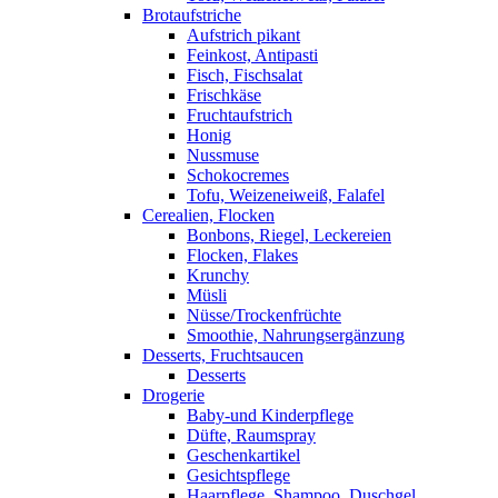
Brotaufstriche
Aufstrich pikant
Feinkost, Antipasti
Fisch, Fischsalat
Frischkäse
Fruchtaufstrich
Honig
Nussmuse
Schokocremes
Tofu, Weizeneiweiß, Falafel
Cerealien, Flocken
Bonbons, Riegel, Leckereien
Flocken, Flakes
Krunchy
Müsli
Nüsse/Trockenfrüchte
Smoothie, Nahrungsergänzung
Desserts, Fruchtsaucen
Desserts
Drogerie
Baby-und Kinderpflege
Düfte, Raumspray
Geschenkartikel
Gesichtspflege
Haarpflege, Shampoo, Duschgel