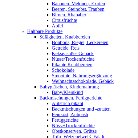
Bananen, Melonen, Exoten
Beeren, Steinobst, Trauben
Birnen, Rhababer
Citrusfrüchte
Äpfel
Haltbare Produkte
Süßigkeiten, Knabbereien
Bonbons, Riegel, Leckereien
Getreide, Reis
Kekse, süßes Gebäck
Nüsse/Trockenfrüchte
Pikante Knabbereien
Schokolade
Smoothie, Nahrungsergänzung
Weihnachtsschokolade, Gebäck
Babygläschen, Kindernahrung
Baby/Kleinkind
Backmischungen, Fertiggerichte
Aufstrich pikant
Backmischungen und -zutaten
Feinkost, Antipasti
Fertiggerichte
Nüsse/Trockenfrüchte
Obstkonserven, Grütze
Tofu, Weizeneiweiß, Falafel