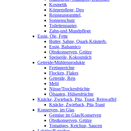
Kosmetik
Körperpflege, Deo
Reinigungsmittel,
Sonnenschutz
Toilettenpapier,
Zahn-und Mundpflege
Essig, Öle, Fette
Butter, Sahne, Quark,Kräuterb.
Essig, Balsamico
Obstkonserven, Grütze
Speiseöle, Kokosmilch
Getreide/Mühlenprodukte
Fertiggerichte
Flocken, Flakes
Getreide, Reis
Mehl
Nüsse/Trockenfrüchte
Ölsaaten, Hülsenfrüchte
Knäcke, Zwieback, Pita, Toast, Reiswaffel
Knäcke, Zwieback, Pita,Toast
Konserven, im Glas
Gemüse im Glas/Konserven
Obstkonserven, Grütze
Tomatiges, Ketchup, Saucen
Lektüre/Ratgeber