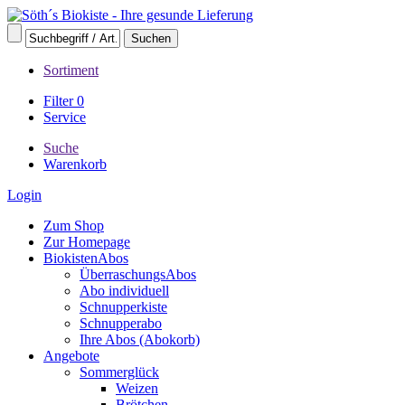
Sortiment
Filter
0
Service
Suche
Warenkorb
Login
Zum Shop
Zur Homepage
BiokistenAbos
ÜberraschungsAbos
Abo individuell
Schnupperkiste
Schnupperabo
Ihre Abos (Abokorb)
Angebote
Sommerglück
Weizen
Brötchen