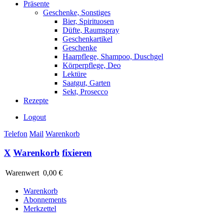
Präsente
Geschenke, Sonstiges
Bier, Spirituosen
Düfte, Raumspray
Geschenkartikel
Geschenke
Haarpflege, Shampoo, Duschgel
Körperpflege, Deo
Lektüre
Saatgut, Garten
Sekt, Prosecco
Rezepte
Logout
Telefon
Mail
Warenkorb
X
Warenkorb
fixieren
Warenwert
0,00 €
Warenkorb
Abonnements
Merkzettel