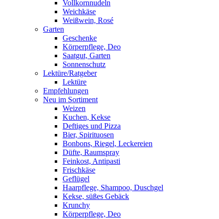
Vollkornnudeln
Weichkäse
Weißwein, Rosé
Garten
Geschenke
Körperpflege, Deo
Saatgut, Garten
Sonnenschutz
Lektüre/Ratgeber
Lektüre
Empfehlungen
Neu im Sortiment
Weizen
Kuchen, Kekse
Deftiges und Pizza
Bier, Spirituosen
Bonbons, Riegel, Leckereien
Düfte, Raumspray
Feinkost, Antipasti
Frischkäse
Geflügel
Haarpflege, Shampoo, Duschgel
Kekse, süßes Gebäck
Krunchy
Körperpflege, Deo