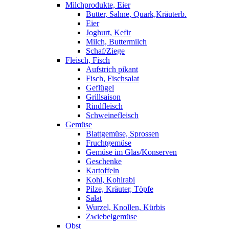
Milchprodukte, Eier
Butter, Sahne, Quark,Kräuterb.
Eier
Joghurt, Kefir
Milch, Buttermilch
Schaf/Ziege
Fleisch, Fisch
Aufstrich pikant
Fisch, Fischsalat
Geflügel
Grillsaison
Rindfleisch
Schweinefleisch
Gemüse
Blattgemüse, Sprossen
Fruchtgemüse
Gemüse im Glas/Konserven
Geschenke
Kartoffeln
Kohl, Kohlrabi
Pilze, Kräuter, Töpfe
Salat
Wurzel, Knollen, Kürbis
Zwiebelgemüse
Obst