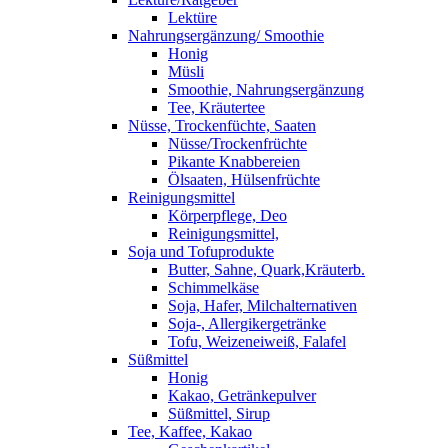
Lektüre
Nahrungsergänzung/ Smoothie
Honig
Müsli
Smoothie, Nahrungsergänzung
Tee, Kräutertee
Nüsse, Trockenfüchte, Saaten
Nüsse/Trockenfrüchte
Pikante Knabbereien
Ölsaaten, Hülsenfrüchte
Reinigungsmittel
Körperpflege, Deo
Reinigungsmittel,
Soja und Tofuprodukte
Butter, Sahne, Quark,Kräuterb.
Schimmelkäse
Soja, Hafer, Milchalternativen
Soja-, Allergikergetränke
Tofu, Weizeneiweiß, Falafel
Süßmittel
Honig
Kakao, Getränkepulver
Süßmittel, Sirup
Tee, Kaffee, Kakao