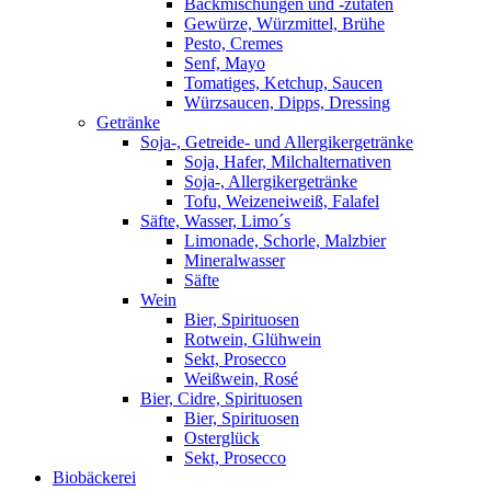
Backmischungen und -zutaten
Gewürze, Würzmittel, Brühe
Pesto, Cremes
Senf, Mayo
Tomatiges, Ketchup, Saucen
Würzsaucen, Dipps, Dressing
Getränke
Soja-, Getreide- und Allergikergetränke
Soja, Hafer, Milchalternativen
Soja-, Allergikergetränke
Tofu, Weizeneiweiß, Falafel
Säfte, Wasser, Limo´s
Limonade, Schorle, Malzbier
Mineralwasser
Säfte
Wein
Bier, Spirituosen
Rotwein, Glühwein
Sekt, Prosecco
Weißwein, Rosé
Bier, Cidre, Spirituosen
Bier, Spirituosen
Osterglück
Sekt, Prosecco
Biobäckerei