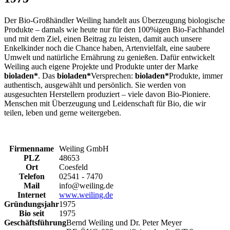
Der Bio-Großhändler Weiling handelt aus Überzeugung biologische
Produkte – damals wie heute nur für den 100%igen Bio-Fachhandel
und mit dem Ziel, einen Beitrag zu leisten, damit auch unsere
Enkelkinder noch die Chance haben, Artenvielfalt, eine saubere
Umwelt und natürliche Ernährung zu genießen. Dafür entwickelt
Weiling auch eigene Projekte und Produkte unter der Marke
bioladen*
. Das
bioladen*
Versprechen:
bioladen*
Produkte, immer
authentisch, ausgewählt und persönlich. Sie werden von
ausgesuchten Herstellern produziert – viele davon Bio-Pioniere.
Menschen mit Überzeugung und Leidenschaft für Bio, die wir
teilen, leben und gerne weitergeben.
Firmenname
Weiling GmbH
PLZ
48653
Ort
Coesfeld
Telefon
02541 - 7470
Mail
info@weiling.de
Internet
www.weiling.de
Gründungsjahr
1975
Bio seit
1975
Geschäftsführung
Bernd Weiling und Dr. Peter Meyer