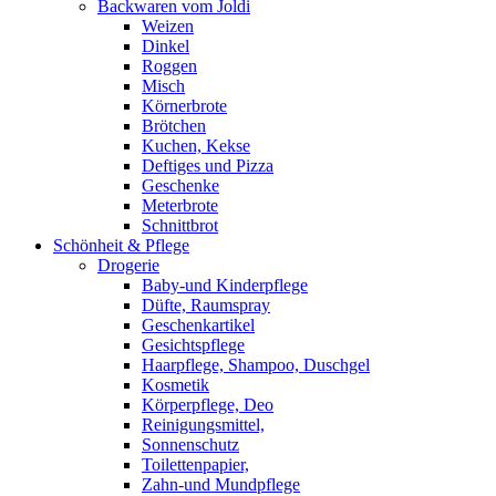
Backwaren vom Joldi
Weizen
Dinkel
Roggen
Misch
Körnerbrote
Brötchen
Kuchen, Kekse
Deftiges und Pizza
Geschenke
Meterbrote
Schnittbrot
Schönheit & Pflege
Drogerie
Baby-und Kinderpflege
Düfte, Raumspray
Geschenkartikel
Gesichtspflege
Haarpflege, Shampoo, Duschgel
Kosmetik
Körperpflege, Deo
Reinigungsmittel,
Sonnenschutz
Toilettenpapier,
Zahn-und Mundpflege