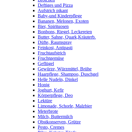
Deftiges und Pizza
Aufstrich pikant
Baby-und Kinderpflege
Bananen, Melonen, Exoten
Bier, Spirituosen
Bonbons, Riegel, Leckereien
Butter, Sahne, Quark,Kräuterb.
Düfte, Raumspray
Feinkost, Antipasti
Fruchtaufstrich
Fruchtgemüse
Geflügel
Gewürze, Würzmittel, Brühe
Haarpflege, Shampoo, Duschgel
Helle Nudeln, Dinkel
Honig
Joghurt, Kefir
Körperpflege, Deo
Lektüre
Limonade, Schorle, Malzbier
Meterbrote
Milch, Buttermilch
Obstkonserven, Grütze
Pesto, Cremes