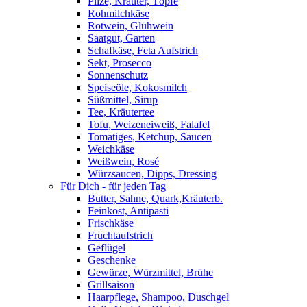
Pilze, Kräuter, Töpfe
Rohmilchkäse
Rotwein, Glühwein
Saatgut, Garten
Schafkäse, Feta Aufstrich
Sekt, Prosecco
Sonnenschutz
Speiseöle, Kokosmilch
Süßmittel, Sirup
Tee, Kräutertee
Tofu, Weizeneiweiß, Falafel
Tomatiges, Ketchup, Saucen
Weichkäse
Weißwein, Rosé
Würzsaucen, Dipps, Dressing
Für Dich - für jeden Tag
Butter, Sahne, Quark,Kräuterb.
Feinkost, Antipasti
Frischkäse
Fruchtaufstrich
Geflügel
Geschenke
Gewürze, Würzmittel, Brühe
Grillsaison
Haarpflege, Shampoo, Duschgel