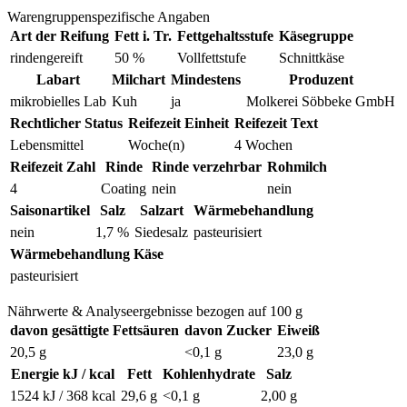
Warengruppenspezifische Angaben
Art der Reifung
Fett i. Tr.
Fettgehaltsstufe
Käsegruppe
rindengereift
50 %
Vollfettstufe
Schnittkäse
Labart
Milchart
Mindestens
Produzent
mikrobielles Lab
Kuh
ja
Molkerei Söbbeke GmbH
Rechtlicher Status
Reifezeit Einheit
Reifezeit Text
Lebensmittel
Woche(n)
4 Wochen
Reifezeit Zahl
Rinde
Rinde verzehrbar
Rohmilch
4
Coating
nein
nein
Saisonartikel
Salz
Salzart
Wärmebehandlung
nein
1,7 %
Siedesalz
pasteurisiert
Wärmebehandlung Käse
pasteurisiert
Nährwerte & Analyseergebnisse bezogen auf 100 g
davon gesättigte Fettsäuren
davon Zucker
Eiweiß
20,5 g
<0,1 g
23,0 g
Energie kJ / kcal
Fett
Kohlenhydrate
Salz
1524 kJ / 368 kcal
29,6 g
<0,1 g
2,00 g