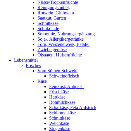
Nüsse/Trockenfrüchte
Reinigungsmittel,
Rotwein, Glühwein
Saatgut, Garten
Schnittkäse
Schokolade
Smoothie, Nahrungsergänzung
Soja-, Allergikergetränke
Tofu, Weizeneiweiß, Falafel
Zwiebelgemüse
Ölsaaten, Hülsenfrüchte
Lebensmittel
Frisches
Vom Söthen Schwein
Schweinefleisch
Käse
Feinkost, Antipasti
Frischkäse
Hartkäse
Rohmilchkäse
Schafkäse, Feta Aufstrich
Schimmelkäse
Schnittkäse
Weichkäse
Ziegenkäse