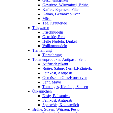
Geschenkartikel
Gewürze, Würzmittel, Brühe
Kaffee, Espresso, Filter
Kakao, Getränkepulver
Müsli
Tee, Kräutertee
Teigwaren
Frischnudeln
Getreide, Reis
Helle Nudeln, Dinkel
Vollkornnudeln
Tiernahrung
Tiernahrung
Tomatenprodukte, Antipasti, Senf
Aufstrich pikant
Butter, Sahne, Quark,Kräuterb.
Feinkost, Antipasti
Gemüse im Glas/Konserven
Senf, Mayo
Tomatiges, Ketchup, Saucen
Ölkännchen
Essig, Balsamico
Feinkost, Antipasti
Speiseöle, Kokosmilch
Brühe, Soßen, Würzen, Pesto