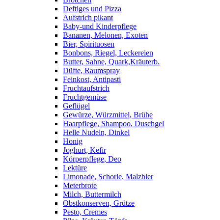
Deftiges und Pizza
Aufstrich pikant
Baby-und Kinderpflege
Bananen, Melonen, Exoten
Bier, Spirituosen
Bonbons, Riegel, Leckereien
Butter, Sahne, Quark,Kräuterb.
Düfte, Raumspray
Feinkost, Antipasti
Fruchtaufstrich
Fruchtgemüse
Geflügel
Gewürze, Würzmittel, Brühe
Haarpflege, Shampoo, Duschgel
Helle Nudeln, Dinkel
Honig
Joghurt, Kefir
Körperpflege, Deo
Lektüre
Limonade, Schorle, Malzbier
Meterbrote
Milch, Buttermilch
Obstkonserven, Grütze
Pesto, Cremes