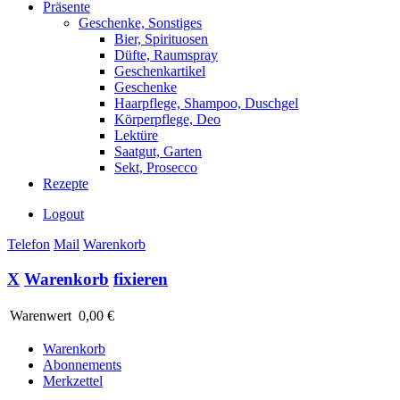
Präsente
Geschenke, Sonstiges
Bier, Spirituosen
Düfte, Raumspray
Geschenkartikel
Geschenke
Haarpflege, Shampoo, Duschgel
Körperpflege, Deo
Lektüre
Saatgut, Garten
Sekt, Prosecco
Rezepte
Logout
Telefon
Mail
Warenkorb
X
Warenkorb
fixieren
Warenwert
0,00 €
Warenkorb
Abonnements
Merkzettel