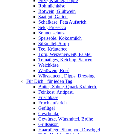
Pilze, Kräuter, Töpfe
Rohmilchkäse
Rotwein, Glühwein
Saatgut, Garten
Schafkäse, Feta Aufstrich
Sekt, Prosecco
Sonnenschutz
Speiseöle, Kokosmilch
Süßmittel, Sirup
Tee, Kräutertee
Tofu, Weizeneiweiß, Falafel
Tomatiges, Ketchup, Saucen
Weichkäse
Weißwein, Rosé
Würzsaucen, Dipps, Dressing
Für Dich - für jeden Tag
Butter, Sahne, Quark,Kräuterb.
Feinkost, Antipasti
Frischkäse
Fruchtaufstrich
Geflügel
Geschenke
Gewürze, Würzmittel, Brühe
Grillsaison
Haarpflege, Shampoo, Duschgel