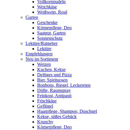
Vollkornnudeln
Weichkäse
Weißwein, Rosé
Garten
Geschenke
Körperpflege, Deo
Saatgut, Garten
Sonnenschutz
Lektüre/Ratgeber
Lektüre
Empfehlungen
Neu im Sortiment
Weizen
Kuchen, Kekse
Deftiges und Pizza
Bier, Spirituosen
Bonbons, Riegel, Leckereien
Düfte, Raumspray
Feinkost, Antipasti
Frischkäse
Geflügel
Haarpflege, Shampoo, Duschgel
Kekse, süßes Gebäck
Krunchy
Körperpflege, Deo