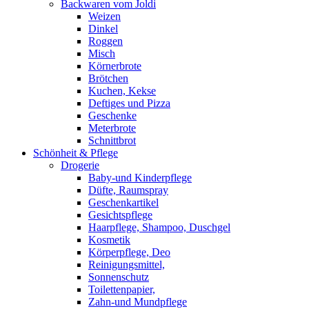
Backwaren vom Joldi
Weizen
Dinkel
Roggen
Misch
Körnerbrote
Brötchen
Kuchen, Kekse
Deftiges und Pizza
Geschenke
Meterbrote
Schnittbrot
Schönheit & Pflege
Drogerie
Baby-und Kinderpflege
Düfte, Raumspray
Geschenkartikel
Gesichtspflege
Haarpflege, Shampoo, Duschgel
Kosmetik
Körperpflege, Deo
Reinigungsmittel,
Sonnenschutz
Toilettenpapier,
Zahn-und Mundpflege