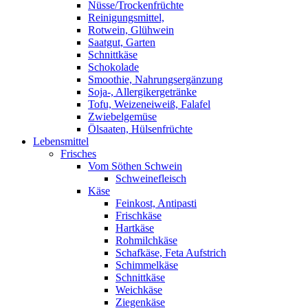
Nüsse/Trockenfrüchte
Reinigungsmittel,
Rotwein, Glühwein
Saatgut, Garten
Schnittkäse
Schokolade
Smoothie, Nahrungsergänzung
Soja-, Allergikergetränke
Tofu, Weizeneiweiß, Falafel
Zwiebelgemüse
Ölsaaten, Hülsenfrüchte
Lebensmittel
Frisches
Vom Söthen Schwein
Schweinefleisch
Käse
Feinkost, Antipasti
Frischkäse
Hartkäse
Rohmilchkäse
Schafkäse, Feta Aufstrich
Schimmelkäse
Schnittkäse
Weichkäse
Ziegenkäse