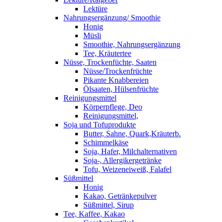
Lektüre
Nahrungsergänzung/ Smoothie
Honig
Müsli
Smoothie, Nahrungsergänzung
Tee, Kräutertee
Nüsse, Trockenfüchte, Saaten
Nüsse/Trockenfrüchte
Pikante Knabbereien
Ölsaaten, Hülsenfrüchte
Reinigungsmittel
Körperpflege, Deo
Reinigungsmittel,
Soja und Tofuprodukte
Butter, Sahne, Quark,Kräuterb.
Schimmelkäse
Soja, Hafer, Milchalternativen
Soja-, Allergikergetränke
Tofu, Weizeneiweiß, Falafel
Süßmittel
Honig
Kakao, Getränkepulver
Süßmittel, Sirup
Tee, Kaffee, Kakao