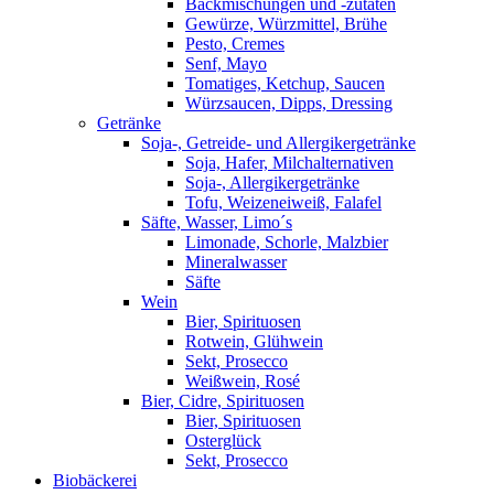
Backmischungen und -zutaten
Gewürze, Würzmittel, Brühe
Pesto, Cremes
Senf, Mayo
Tomatiges, Ketchup, Saucen
Würzsaucen, Dipps, Dressing
Getränke
Soja-, Getreide- und Allergikergetränke
Soja, Hafer, Milchalternativen
Soja-, Allergikergetränke
Tofu, Weizeneiweiß, Falafel
Säfte, Wasser, Limo´s
Limonade, Schorle, Malzbier
Mineralwasser
Säfte
Wein
Bier, Spirituosen
Rotwein, Glühwein
Sekt, Prosecco
Weißwein, Rosé
Bier, Cidre, Spirituosen
Bier, Spirituosen
Osterglück
Sekt, Prosecco
Biobäckerei