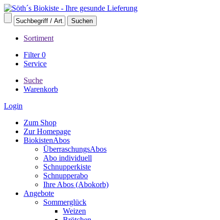
Sortiment
Filter
0
Service
Suche
Warenkorb
Login
Zum Shop
Zur Homepage
BiokistenAbos
ÜberraschungsAbos
Abo individuell
Schnupperkiste
Schnupperabo
Ihre Abos (Abokorb)
Angebote
Sommerglück
Weizen
Brötchen