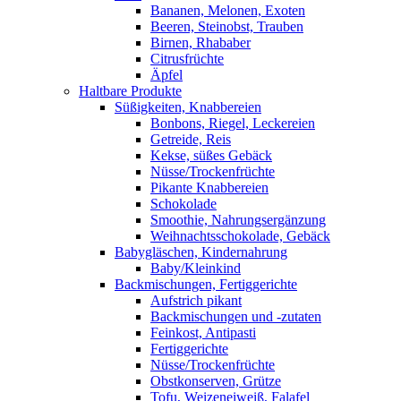
Bananen, Melonen, Exoten
Beeren, Steinobst, Trauben
Birnen, Rhababer
Citrusfrüchte
Äpfel
Haltbare Produkte
Süßigkeiten, Knabbereien
Bonbons, Riegel, Leckereien
Getreide, Reis
Kekse, süßes Gebäck
Nüsse/Trockenfrüchte
Pikante Knabbereien
Schokolade
Smoothie, Nahrungsergänzung
Weihnachtsschokolade, Gebäck
Babygläschen, Kindernahrung
Baby/Kleinkind
Backmischungen, Fertiggerichte
Aufstrich pikant
Backmischungen und -zutaten
Feinkost, Antipasti
Fertiggerichte
Nüsse/Trockenfrüchte
Obstkonserven, Grütze
Tofu, Weizeneiweiß, Falafel