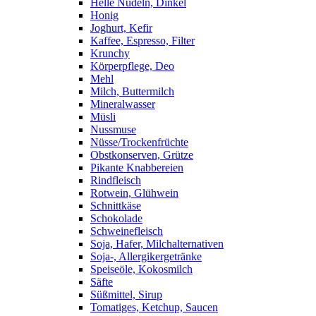
Helle Nudeln, Dinkel
Honig
Joghurt, Kefir
Kaffee, Espresso, Filter
Krunchy
Körperpflege, Deo
Mehl
Milch, Buttermilch
Mineralwasser
Müsli
Nussmuse
Nüsse/Trockenfrüchte
Obstkonserven, Grütze
Pikante Knabbereien
Rindfleisch
Rotwein, Glühwein
Schnittkäse
Schokolade
Schweinefleisch
Soja, Hafer, Milchalternativen
Soja-, Allergikergetränke
Speiseöle, Kokosmilch
Säfte
Süßmittel, Sirup
Tomatiges, Ketchup, Saucen