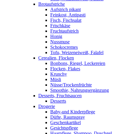
Brotaufstriche
Aufstrich pikant
Feinkost, Antipasti
Fisch, Fischsalat
Frischkäse
Fruchtaufstrich
Honig
Nussmuse
Schokocremes
Tofu, Weizeneiweiß, Falafel
Cerealien, Flocken
Bonbons, Riegel, Leckereien
Flocken, Flakes
Krunchy
Müsli
Nüsse/Trockenfrüchte
Smoothie, Nahrungsergänzung
Desserts, Fruchtsaucen
Desserts
Drogerie
Baby-und Kinderpflege
Düfte, Raumspray
Geschenkartikel
Gesichtspflege
Haarpflege, Shampoo, Duschgel