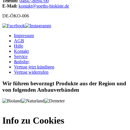
Telefon:
04847-8094700
E-Mail:
kontakt@soeths-biokiste.de
DE-ÖKO-006
Impressum
AGB
Hilfe
Kontakt
Service
&nbsbp;
Vertrag jetzt kündigen
Vertrag widerrufen
Wir führen bevorzugt Produkte aus der Region und
von folgenden Anbauverbänden
Info zu Cookies