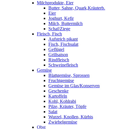
Milchprodukte, Eier
Butter, Sahne, Quark,Kräuterb.
Eier
Joghurt, Kefir
Milch, Buttermilch
Schaf/Ziege
Fleisch, Fisch
Aufstrich pikant
Fisch, Fischsalat
Geflügel
Grillsaison
Rindfleisch
Schweinefleisch
Gemüse
Blattgemüse, Sprossen
Fruchtgemüse
Gemüse im Glas/Konserven
Geschenke
Kartoffeln
Kohl, Kohlrabi
Pilze, Kräuter, Töpfe
Salat
Wurzel, Knollen, Kürbis
Zwiebelgemüse
Obst