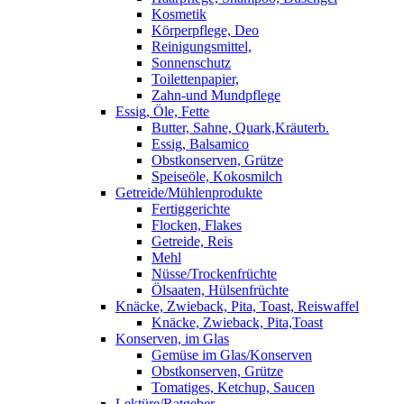
Kosmetik
Körperpflege, Deo
Reinigungsmittel,
Sonnenschutz
Toilettenpapier,
Zahn-und Mundpflege
Essig, Öle, Fette
Butter, Sahne, Quark,Kräuterb.
Essig, Balsamico
Obstkonserven, Grütze
Speiseöle, Kokosmilch
Getreide/Mühlenprodukte
Fertiggerichte
Flocken, Flakes
Getreide, Reis
Mehl
Nüsse/Trockenfrüchte
Ölsaaten, Hülsenfrüchte
Knäcke, Zwieback, Pita, Toast, Reiswaffel
Knäcke, Zwieback, Pita,Toast
Konserven, im Glas
Gemüse im Glas/Konserven
Obstkonserven, Grütze
Tomatiges, Ketchup, Saucen
Lektüre/Ratgeber